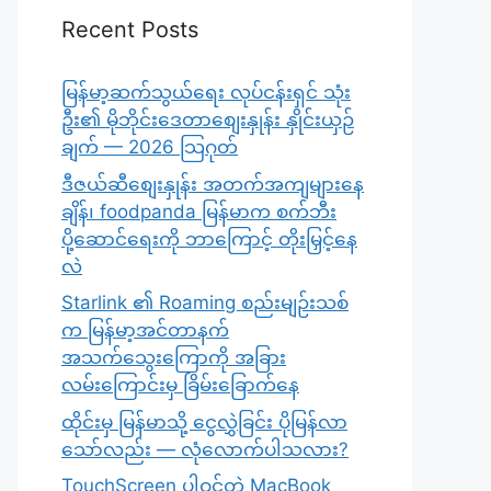
Recent Posts
မြန်မာ့ဆက်သွယ်ရေး လုပ်ငန်းရှင် သုံး
ဦး၏ မိုဘိုင်းဒေတာစျေးနှုန်း နှိုင်းယှဉ်
ချက် — 2026 သြဂုတ်
ဒီဇယ်ဆီစျေးနှုန်း အတက်အကျများနေ
ချိန်၊ foodpanda မြန်မာက စက်ဘီး
ပို့ဆောင်ရေးကို ဘာကြောင့် တိုးမြှင့်နေ
လဲ
Starlink ၏ Roaming စည်းမျဉ်းသစ်
က မြန်မာ့အင်တာနက်
အသက်သွေးကြောကို အခြား
လမ်းကြောင်းမှ ခြိမ်းခြောက်နေ
ထိုင်းမှ မြန်မာသို့ ငွေလွှဲခြင်း ပိုမြန်လာ
သော်လည်း — လုံလောက်ပါသလား?
TouchScreen ပါဝင်တဲ့ MacBook