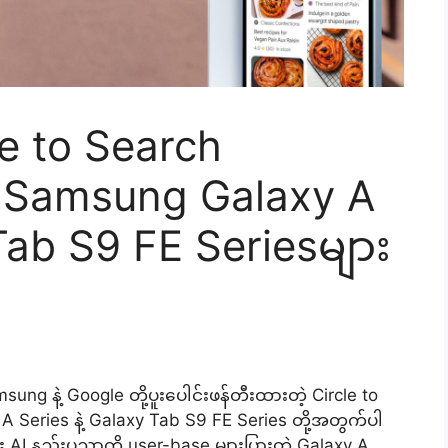
e to Search
ု Samsung Galaxy A
 Tab S9 FE Seriesများ
ung နဲ့ Google တို့ပူးပေါင်းဖန်တီးထားတဲ့ Circle to
 Series နဲ့ Galaxy Tab S9 FE Series တို့အတွက်ပါ
ုင်း AI နည်းပညာကို user-base များပြားတဲ့ Galaxy A