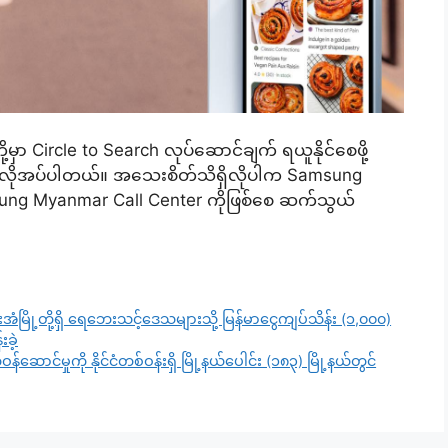
့မှာ Circle to Search လုပ်ဆောင်ချက် ရယူနိုင်စေဖို့
ဖို့လိုအပ်ပါတယ်။ အသေးစိတ်သိရှိလိုပါက Samsung
ung Myanmar Call Center ကိုဖြစ်စေ ဆက်သွယ်
ားအံမြို့တို့ရှိ ရေဘေးသင့်ဒေသများသို့ မြန်မာငွေကျပ်သိန်း (၁,၀၀၀)
းခဲ့
န်ဆောင်မှုကို နိုင်ငံတစ်ဝန်းရှိ မြို့နယ်ပေါင်း (၁၈၃) မြို့နယ်တွင်