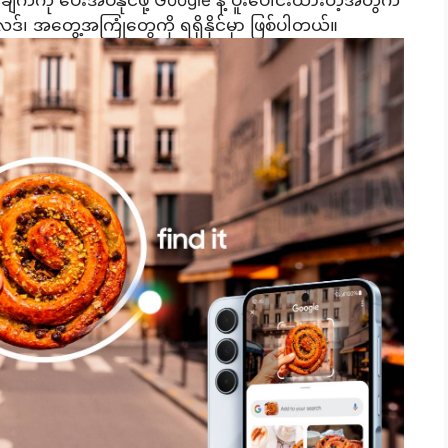
ဒ်၊ အတွေ့အကြုံတွေကို ရရှိနိုင်မှာ ဖြစ်ပါတယ်။