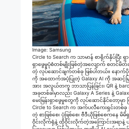
Image: Samsung
Circle to Search က သာမာန် စာရိုက်နှိပ်ပြီး 
ရှာဖွေမှုပုံစံတစ်မျိုးဖြစ်တဲ့အလျောက် စတ
တဲ့ လုပ်ဆောင်ချက်တစ်ခု ဖြစ်ပါတယ်။ နောက်ပိ
ကို အထောက်အပံ့ပြုတဲ့ Galaxy AI ကို အဆင့်မြ
အား အလွယ်တကူ ဘာသာပြန်ခြင်း၊ QR နဲ့ barcode မ
အခုတစ်ခါမှာလည်း Galaxy A Series နဲ့ Galaxy Ta
မေးမြန်းရှာဖွေမှုတွေကို လုပ်ဆောင်နိုင်တော့မှာ
Circle to Search က အက်ပလီကေးရှင်းတစ်ခု သပ်သ
တဲ့ စာဖြစ်စေ၊ ပုံဖြစ်စေ၊ ဗီဒီယိုဖြစ်စေကနေ မ
ဝိုင်းလိုက်ရုံနဲ့ ထိုဝိုင်းလိုက်တဲ့အကြောင်း
ပြသပေးမှာ ဖြစ်ပါတယ်။ အဆိုပါ AI လုပ်ဆောင်ချက