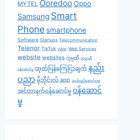
Ooredoo
Oppo
MYTEL
Smart
Samsung
Phone
smartphone
Software
Startups
Telecommunication
Telenor
TikTok
Web Services
viber
website
websites
ကုမ္ပဏီ
တက္ကဆီ
နည်း
ထုတ်ပြန်ကြေငြာချက်
ဝန်ဆောင်မှု
ပညာ
မိုဘိုင်းလ် app
သယ်ယူပို့ဆောင်ရေး
၀န်ဆောင်
အင်တာနက်ဝန်ဆောင်မှု
မှု