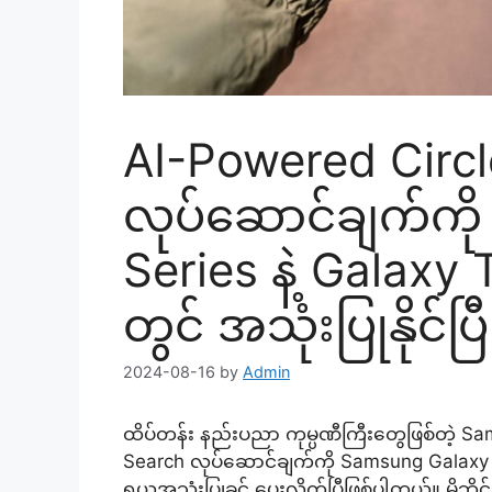
AI-Powered Circl
လုပ်ဆောင်ချက်ကိ
Series နဲ့ Galaxy
တွင် အသုံးပြုနိုင်ပြီ
2024-08-16
by
Admin
ထိပ်တန်း နည်းပညာ ကုမ္ပဏီကြီးတွေဖြစ်တဲ့ Sams
Search လုပ်ဆောင်ချက်ကို Samsung Galaxy A
ရယူအသုံးပြုခွင့် ပေးလိုက်ပြီဖြစ်ပါတယ်။ မိုဘိ