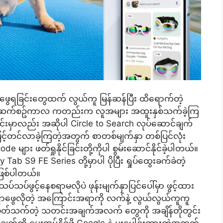
ရှာဖွေရခြင်းတွေထက် လွယ်ကူ မြန်ဆန်ပြီး ထိရောက်တဲ့
င်မိတ်ဆက်စဥ်ကာလ ကတည်းက လူအများ အထူးနှစ်သက်ခဲ့ကြ
ုင်းမှာလည်း အဆိုပါ Circle to Search လုပ်ဆောင်ချက်
ှင့်တင်လာခဲ့ကြတဲ့အတွက် စာတစ်မျက်နှာ တစ်ပြင်လုံး
ျား ဖတ်ရှုနိုင်ခြင်းတို့ကိုပါ စွမ်းဆောင်နိုင်ခဲ့ပါတယ်။
b S9 FE Series တို့မှာပါ ပိုပြီး ရှုပ်ထွေးခက်ခဲတဲ့
 ဖြစ်ပါတယ်။
ပ်ဖွင့်နေစရာမလိုပဲ ဖုန်းမျက်နှာပြင်ပေါ်မှာ ဖွင့်ထား
ိမိရှာဖွေလိုတဲ့ အကြောင်းအရာကို လက်နဲ့ လွယ်လွယ်ကူကူ
အရာနဲ့ ပတ်သက်တဲ့ သတင်းအချက်အလက် တွေကို အချိန်တိုတွင်း
်ကို ပေးအပ်နိုင်ဖို့ Google နဲ့ ပူးပေါင်းထားတဲ့အတွက်