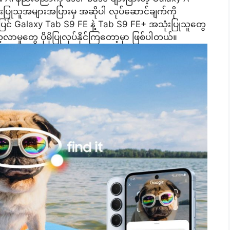
းပြုသူအများအပြားမှ အဆိုပါ လုပ်ဆောင်ချက်ကို
ဲ့အပြင် Galaxy Tab S9 FE နဲ့ Tab S9 FE+ အသုံးပြုသူတွေ
ာမှုတွေ ပိုမိုပြုလုပ်နိုင်ကြတော့မှာ ဖြစ်ပါတယ်။