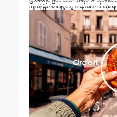
ကျယ်ပြန့်တဲ့ရှာဖွေမှုတွေကနေ အကောင်းဆုံး ရလ