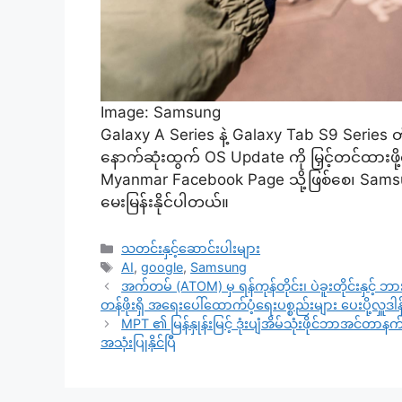
Image: Samsung
Galaxy A Series နဲ့ Galaxy Tab S9 Series တို
နောက်ဆုံးထွက် OS Update ကို မြှင့်တင်ထား
Myanmar Facebook Page သို့ဖြစ်စေ၊ Sams
မေးမြန်းနိုင်ပါတယ်။
Categories
သတင်းနှင့်ဆောင်းပါးများ
Tags
AI
,
google
,
Samsung
အက်တမ် (ATOM) မှ ရန်ကုန်တိုင်း၊ ပဲခူးတိုင်းနှင့် ဘ
တန်ဖိုးရှိ အရေးပေါ်ထောက်ပံ့ရေးပစ္စည်းများ ပေးပို့လှူဒါန်
MPT ၏ မြန်နှုန်းမြင့် ဒုံးပျံအိမ်သုံးဖိုင်ဘာအင်တာနက်ဝ
အသုံးပြုနိုင်ပြီ