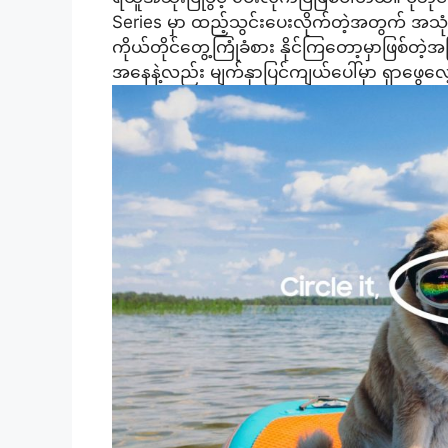
Series မှာ ထည့်သွင်းပေးလိုက်တဲ့အတွက် အသုံ
ကိုယ်တိုင်တွေ့ကြုံခံစား နိုင်ကြတော့မှာဖြစ်တ
အနေနဲ့လည်း မျက်နှာပြင်ကျယ်ပေါ်မှာ ရှာဖွေလေ့လ