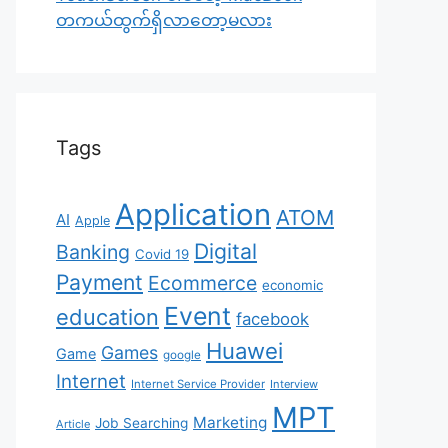
တကယ်ထွက်ရှိလာတော့မလား
Tags
Application
ATOM
AI
Apple
Digital
Banking
Covid 19
Payment
Ecommerce
economic
Event
education
facebook
Huawei
Games
Game
google
Internet
Internet Service Provider
Interview
MPT
Marketing
Job Searching
Article