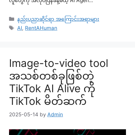
လူတွေကို အလုပ်ပြန်ခန့်မယ့် AI Agen…
Categories
နည်းပညာဆိုင်ရာ အကြောင်းအရာများ
Tags
AI
,
RentAHuman
Image-to-video tool
အသစ်တစ်ခုဖြစ်တဲ့
TikTok AI Alive ကို
TikTok မိတ်ဆက်
2025-05-14
by
Admin