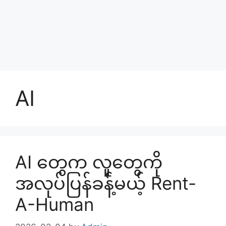
AI
AI တွေက လူတွေကို
အလုပ်ပြန်ခန့်မယ့် Rent-
A-Human