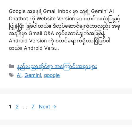
Google အနေနဲ့ Gmail Inbox မှာ သူ့ရဲ့ Gemini AI
Chatbot ကို Website Version မှာ စတင်အသုံးပြုခွင့်
ပြုခဲ့ပြီး ဖြစ်ပါတယ်။ ဒီလုပ်ဆောင်ချက်ဟာလည်း အခု
အချိန်မှာ Gmail Q&A လုပ်ဆောင်ချက်အဖြစ်နဲ့
Android Version ကို စတင်ရောက်ရှိလာပြီဖြစ်ပါ
တယ်။ Android Vers…
Categories
နည်းပညာဆိုင်ရာ အကြောင်းအရာများ
Tags
AI
,
Gemini
,
google
Page
Page
Page
1
2
…
7
Next
→