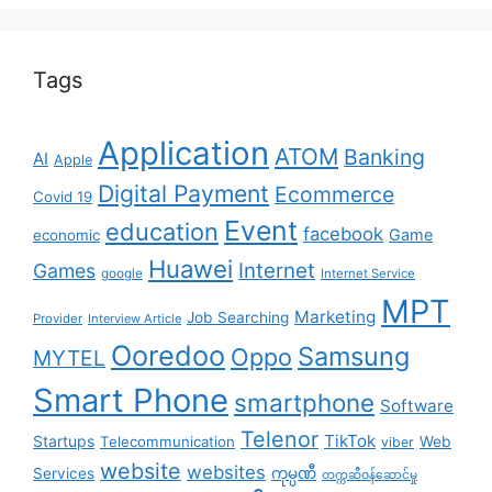
Tags
Application
ATOM
Banking
AI
Apple
Digital Payment
Ecommerce
Covid 19
Event
education
facebook
Game
economic
Huawei
Internet
Games
google
Internet Service
MPT
Marketing
Job Searching
Provider
Interview Article
Ooredoo
Samsung
Oppo
MYTEL
Smart Phone
smartphone
Software
Telenor
TikTok
Startups
Telecommunication
Web
viber
website
websites
Services
ကုမ္ပဏီ
တက္ကဆီဝန်ဆောင်မှု