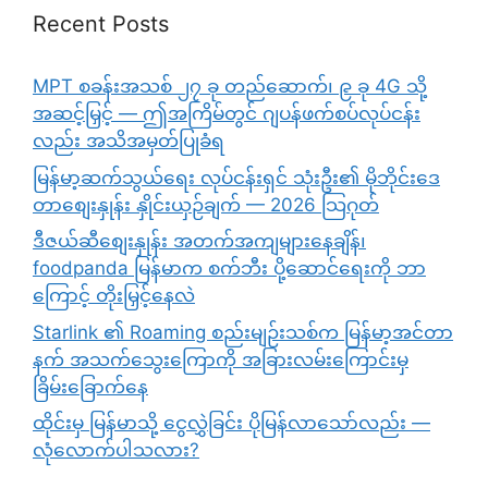
Recent Posts
MPT စခန်းအသစ် ၂၇ ခု တည်ဆောက်၊ ၉ ခု 4G သို့
အဆင့်မြှင့် — ဤအကြိမ်တွင် ဂျပန်ဖက်စပ်လုပ်ငန်း
လည်း အသိအမှတ်ပြုခံရ
မြန်မာ့ဆက်သွယ်ရေး လုပ်ငန်းရှင် သုံးဦး၏ မိုဘိုင်းဒေ
တာစျေးနှုန်း နှိုင်းယှဉ်ချက် — 2026 သြဂုတ်
ဒီဇယ်ဆီစျေးနှုန်း အတက်အကျများနေချိန်၊
foodpanda မြန်မာက စက်ဘီး ပို့ဆောင်ရေးကို ဘာ
ကြောင့် တိုးမြှင့်နေလဲ
Starlink ၏ Roaming စည်းမျဉ်းသစ်က မြန်မာ့အင်တာ
နက် အသက်သွေးကြောကို အခြားလမ်းကြောင်းမှ
ခြိမ်းခြောက်နေ
ထိုင်းမှ မြန်မာသို့ ငွေလွှဲခြင်း ပိုမြန်လာသော်လည်း —
လုံလောက်ပါသလား?