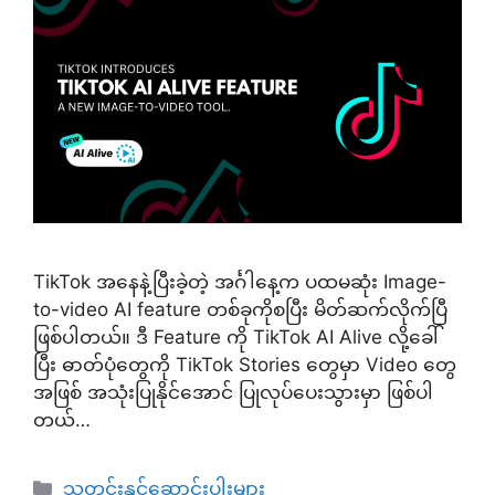
TikTok အနေနဲ့ပြီးခဲ့တဲ့ အင်္ဂါနေ့က ပထမဆုံး Image-
to-video AI feature တစ်ခုကိုစပြီး မိတ်ဆက်လိုက်ပြီ
ဖြစ်ပါတယ်။ ဒီ Feature ကို TikTok AI Alive လို့ခေါ်
ပြီး ဓာတ်ပုံတွေကို TikTok Stories တွေမှာ Video တွေ
အဖြစ် အသုံးပြုနိုင်အောင် ပြုလုပ်ပေးသွားမှာ ဖြစ်ပါ
တယ်…
Categories
သတင်းနှင့်ဆောင်းပါးများ