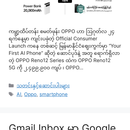
ကမ္ဘာ့ထိပ်တန်း စမတ်ဖုန်း OPPO ဟာ ဩဂုတ်လ ၂၄
ရက်နေ့မှာ ကျင်းပခဲ့တဲ့ Official Consumer
Launch ကနေ တစ်ဆင့် မြန်မာနိုင်ငံဈေးကွက်မှာ “Your
First AI Phone” ဆိုတဲ့ ဆောင်ပုဒ်နဲ့ အတူ ရောက်ရှိလာ
တဲ့ OPPO Reno12 Series ထဲက OPPO Reno12
5G ကို ၂,၄၉၉,၉၀၀ ကျပ် ၊ OPPO…
Categories
သတင်းနှင့်ဆောင်းပါးများ
Tags
AI
,
Oppo
,
smartphone
Gmail Inbox မှာ Google