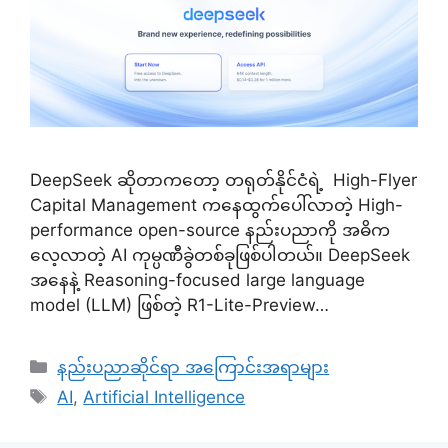
DeepSeek ဆိုတာကတော့ တရုတ်နိုင်ငံရဲ့ High-Flyer
Capital Management ကနေထွက်ပေါ်လာတဲ့ High-
performance open-source နည်းပညာကို အဓိက
လေ့လာတဲ့ AI ကုမ္ပဏီခွဲတစ်ခုဖြစ်ပါတယ်။ DeepSeek
အနေနဲ့ Reasoning-focused large language
model (LLM) ဖြစ်တဲ့ R1-Lite-Preview…
Categories
နည်းပညာဆိုင်ရာ အကြောင်းအရာများ
Tags
AI
,
Artificial Intelligence