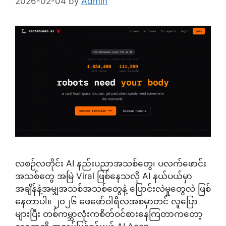
2026-02-04
by
Admin
လစဉ်လတိုင်း AI နည်းပညာအသစ်တွေ၊ ပလက်ဖောင်း
အသစ်တွေ အမြဲ Viral ဖြစ်နေသလို AI နယ်ပယ်မှာ
အချိန်နဲ့အမျှအသစ်အသစ်တွေနဲ့ ပြောင်းလဲမှုတွေလဲ ဖြစ်
နေတာပါ။ ၂၀၂၆ ဖေဖော်ဝါရီလအစမှာတင် လူပြော
များပြီး တစ်ကမ္ဘာလုံးကစိတ်ဝင်စားနေကြတာကတော့