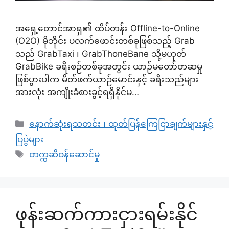
အရှေ့တောင်အာရှ၏ ထိပ်တန်း Offline-to-Online
(O2O) မိုဘိုင်း ပလက်ဖောင်းတစ်ခုဖြစ်သည့် Grab
သည် GrabTaxi ၊ GrabThoneBane သို့မဟုတ်
GrabBike ခရီးစဉ်တစ်ခုအတွင်း ယာဉ်မတော်တဆမှု
ဖြစ်ပွားပါက မိတ်ဖက်ယာဉ်မောင်းနှင့် ခရီးသည်များ
အားလုံး အကျိုးခံစားခွင့်ရရှိနိုင်မ…
Categories
နောက်ဆုံးရသတင်း ၊ ထုတ်ပြန်ကြေငြာချက်များနှင့်
ပြပွဲများ
Tags
တက္ကဆီဝန်ဆောင်မှု
ဖုန်းဆက်ကားငှားရမ်းနိုင်