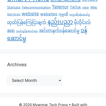
Telenor
TikTok
Startups
Telecommunication
Web
viber
website
websites
Services
ကုမ္ပဏီ
တက္ကဆီဝန်ဆောင်မှု
နည်းပညာ
ထုတ်ပြန်ကြေငြာချက်
မိုဘိုင်းလ်
၀န်
app
အင်တာနက်ဝန်ဆောင်မှု
သယ်ယူပို့ဆောင်ရေး
ဆောင်မှု
Archives
Archives
© 2026 Myanmar Tech Press
• Built with