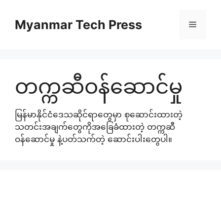
Skip
to
Myanmar Tech Press
Menu
content
တက္ကဆီဝန်ဆောင်မှု
မြန်မာနိုင်ငံဒေသဆိုင်ရာတွေမှာ စုဆောင်းထားတဲ့
သတင်းအချက်တွေကိုအခြေခံထားတဲ့ တက္ကဆီ
ဝန်ဆောင်မှု နဲ့ပတ်သက်တဲ့ ဆောင်းပါးတွေပါ။