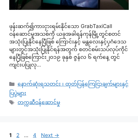
ဖုန်းဆက်၍ကားငှားရမ်းနိုင်သော GrabTaxiCall
ဝန်ဆောင်မှုအသစ်ကို ယခုအခါရန်ကုန်မြို့တွင်စတင်
အသုံးပြုနိုင်နေပြီဖြစ် ကြောင်းနှင့် မန္တလေးနှင့်ပုဂံဒေသ
များတွင်အသုံးပြုနိုင်ရန်အတွက် စတင်စမ်းသပ်လုပ်ကိုင်
နေပြီဖြစ်ကြောင်း၂၀၁၉ ခုနှစ် ဇွန်လ ၆ ရက်နေ့ တွင်
ကျင်းပပြုလု…
Categories
နောက်ဆုံးရသတင်း ၊ ထုတ်ပြန်ကြေငြာချက်များနှင့်
ပြပွဲများ
Tags
တက္ကဆီဝန်ဆောင်မှု
Page
Page
Page
1
2
…
4
Next
→