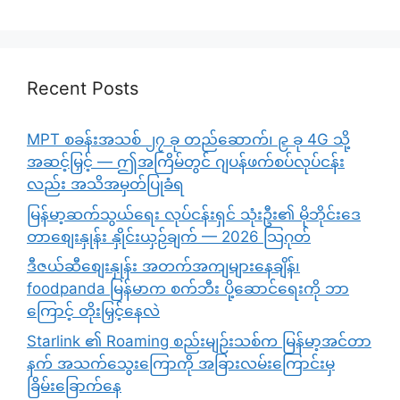
Recent Posts
MPT စခန်းအသစ် ၂၇ ခု တည်ဆောက်၊ ၉ ခု 4G သို့
အဆင့်မြှင့် — ဤအကြိမ်တွင် ဂျပန်ဖက်စပ်လုပ်ငန်း
လည်း အသိအမှတ်ပြုခံရ
မြန်မာ့ဆက်သွယ်ရေး လုပ်ငန်းရှင် သုံးဦး၏ မိုဘိုင်းဒေ
တာစျေးနှုန်း နှိုင်းယှဉ်ချက် — 2026 သြဂုတ်
ဒီဇယ်ဆီစျေးနှုန်း အတက်အကျများနေချိန်၊
foodpanda မြန်မာက စက်ဘီး ပို့ဆောင်ရေးကို ဘာ
ကြောင့် တိုးမြှင့်နေလဲ
Starlink ၏ Roaming စည်းမျဉ်းသစ်က မြန်မာ့အင်တာ
နက် အသက်သွေးကြောကို အခြားလမ်းကြောင်းမှ
ခြိမ်းခြောက်နေ