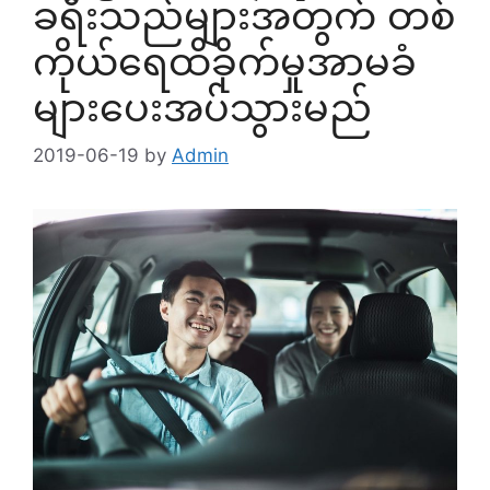
ခရီးသည်များအတွက် တစ်
ကိုယ်ရေထိခိုက်မှုအာမခံ
များပေးအပ်သွားမည်
2019-06-19
by
Admin