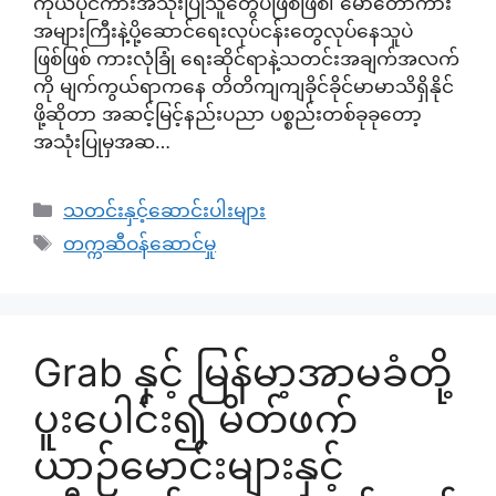
ကိုယ်ပိုင်ကားအသုံးပြုသူတွေပဲဖြစ်ဖြစ်၊ မော်တော်ကား
အများကြီးနဲ့ပို့ဆောင်ရေးလုပ်ငန်းတွေလုပ်နေသူပဲ
ဖြစ်ဖြစ် ကားလုံခြုံ ရေးဆိုင်ရာနဲ့သတင်းအချက်အလက်
ကို မျက်ကွယ်ရာကနေ တိတိကျကျခိုင်ခိုင်မာမာသိရှိနိုင်
ဖို့ဆိုတာ အဆင့်မြင့်နည်းပညာ ပစ္စည်းတစ်ခုခုတော့
အသုံးပြုမှအဆ…
Categories
သတင်းနှင့်ဆောင်းပါးများ
Tags
တက္ကဆီဝန်ဆောင်မှု
Grab နှင့် မြန်မာ့အာမခံတို့
ပူးပေါင်း၍ မိတ်ဖက်
ယာဉ်မောင်းများနှင့်