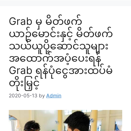
Grab မှ မိတ်ဖက်
ယာဉ်မောင်းနှင့် မိတ်ဖက်
သယ်ယူပို့ဆောင်သူများ
အထောက်အပံ့ပေးရန်
Grab ရန်ပုံငွေအားထပ်မံ
တိုးမြှင့်
2020-05-13
by
Admin