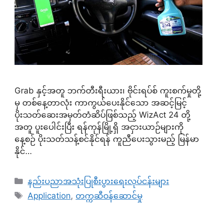
Grab နှင့်အတူ ဘက်တီးရီးယား၊ ဗိုင်းရပ်စ် ကူးစက်မှုတို့
မှ တစ်နေ့တာလုံး ကာကွယ်ပေးနိုင်သော အဆင့်မြင့်
ပိုးသတ်ဆေးအမှတ်တံဆိပ်ဖြစ်သည့် WizAct 24 တို့
အတူ ပူးပေါင်းပြီး ရန်ကုန်မြို့ရှိ အငှားယာဉ်များကို
နေ့စဉ် ပိုးသတ်သန့်စင်နိုင်ရန် ကူညီပေးသွားမည့် မြန်မာ
နိုင်…
Categories
နည်းပညာအသုံးပြုစီးပွားရေးလုပ်ငန်းများ
Tags
Application
,
တက္ကဆီဝန်ဆောင်မှု