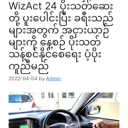
WizAct 24 ပိုးသတ်ဆေး
တို့ ပူးပေါင်းပြီး ခရီးသည်
များအတွက် အငှားယာဉ်
များကို နေ့စဉ် ပိုးသတ်
သန့်စင်နိုင်စေရေး ပံ့ပိုး
ကူညီမည်
2022-04-04
by
Admin