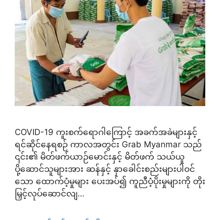
COVID-19 ကူးစက်ရောဂါကြောင့် အခက်အခဲများနှင့်
ရင်ဆိုင်နေရစဉ် ကာလအတွင်း Grab Myanmar သည်
၎င်း၏ မိတ်ဖက်ယာဉ်မောင်းနှင့် မိတ်ဖက် သယ်ယူ
ပို့ဆောင်သူများအား ဆန်နှင့် နှာခေါင်းစည်းများပါဝင်
သော ထောက်ပံ့မှုများ ပေးအပ်၍ ကူညီပံ့ပိုးမှုများကို တိုး
မြှင့်လုပ်ဆောင်လျ…