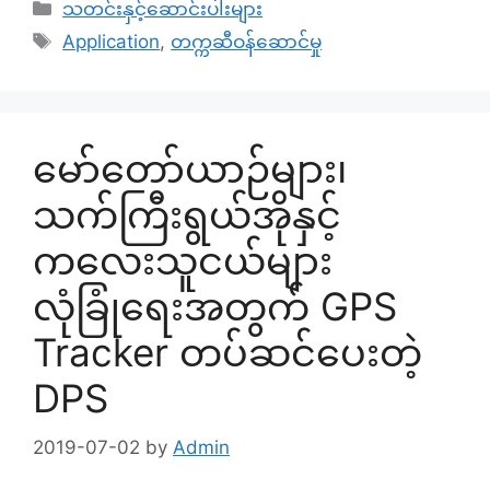
Categories
သတင်းနှင့်ဆောင်းပါးများ
Tags
Application
,
တက္ကဆီဝန်ဆောင်မှု
မော်တော်ယာဉ်များ၊
သက်ကြီးရွယ်အိုနှင့်
ကလေးသူငယ်များ
လုံခြုံရေးအတွက် GPS
Tracker တပ်ဆင်ပေးတဲ့
DPS
2019-07-02
by
Admin