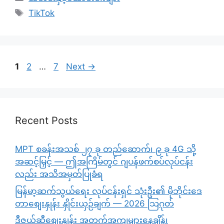
Tags
TikTok
Page
Page
Page
1
2
…
7
Next
→
Recent Posts
MPT စခန်းအသစ် ၂၇ ခု တည်ဆောက်၊ ၉ ခု 4G သို့
အဆင့်မြှင့် — ဤအကြိမ်တွင် ဂျပန်ဖက်စပ်လုပ်ငန်း
လည်း အသိအမှတ်ပြုခံရ
မြန်မာ့ဆက်သွယ်ရေး လုပ်ငန်းရှင် သုံးဦး၏ မိုဘိုင်းဒေ
တာစျေးနှုန်း နှိုင်းယှဉ်ချက် — 2026 သြဂုတ်
ဒီဇယ်ဆီစျေးနှုန်း အတက်အကျများနေချိန်၊