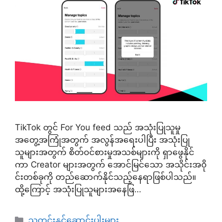
TikTok တွင် For You feed သည် အသုံးပြုသူမှု
အတွေ့အကြုံအတွက် အလွန်အရေးပါပြီး အသုံးပြု
သူများအတွက် စိတ်၀င်စားမှုအသစ်များကို ရှာဖွေနိုင်
ကာ Creator များအတွက် အောင်မြင်သော အသိုင်းအ၀ို
င်းတစ်ခုကို တည်ဆောက်နိုင်သည့်နေရာဖြစ်ပါသည်။
ထို့ကြောင့် အသုံးပြုသူများအနေဖြ…
Categories
သတင်းနှင့်ဆောင်းပါးများ