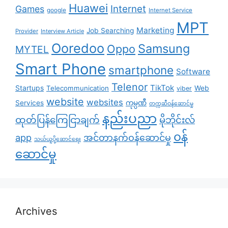
Huawei
Internet
Games
google
Internet Service
MPT
Marketing
Job Searching
Provider
Interview Article
Ooredoo
Samsung
Oppo
MYTEL
Smart Phone
smartphone
Software
Telenor
TikTok
Startups
Telecommunication
Web
viber
website
websites
Services
ကုမ္ပဏီ
တက္ကဆီဝန်ဆောင်မှု
နည်းပညာ
ထုတ်ပြန်ကြေငြာချက်
မိုဘိုင်းလ်
၀န်
app
အင်တာနက်ဝန်ဆောင်မှု
သယ်ယူပို့ဆောင်ရေး
ဆောင်မှု
Archives