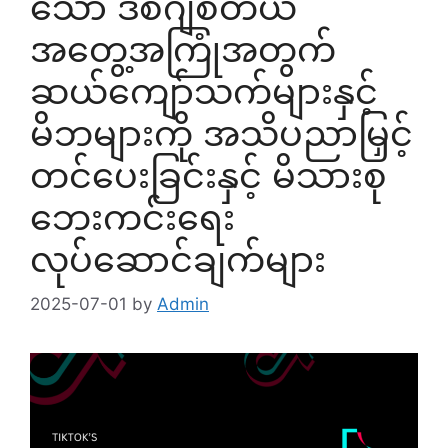
သော ဒစ်ဂျစ်တယ်
အတွေ့အကြုံအတွက်
ဆယ်ကျော်သက်များနှင့်
မိဘများကို အသိပညာမြှင့်
တင်ပေးခြင်းနှင့် မိသားစု
ဘေးကင်းရေး
လုပ်ဆောင်ချက်များ
2025-07-01
by
Admin