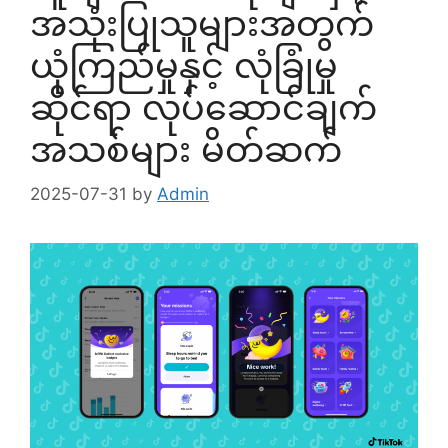
အသုံးပြုသူများအတွက်
ယုံကြည်မှုနှင့် လုံခြုံမှု
ဆိုင်ရာ လုပ်ဆောင်ချက်
အသစ်များ မိတ်ဆက်
2025-07-31
by
Admin