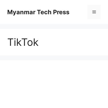
Skip
to
Myanmar Tech Press
Menu
content
TikTok