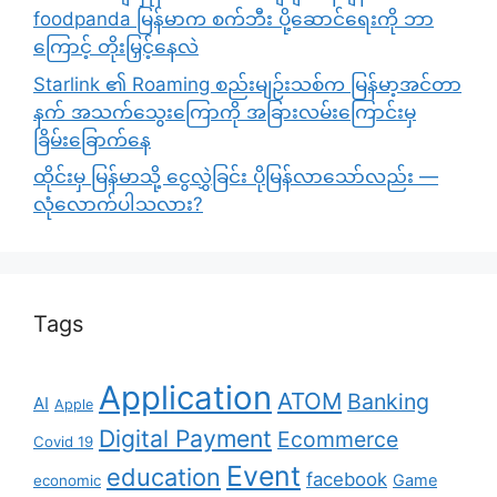
foodpanda မြန်မာက စက်ဘီး ပို့ဆောင်ရေးကို ဘာ
ကြောင့် တိုးမြှင့်နေလဲ
Starlink ၏ Roaming စည်းမျဉ်းသစ်က မြန်မာ့အင်တာ
နက် အသက်သွေးကြောကို အခြားလမ်းကြောင်းမှ
ခြိမ်းခြောက်နေ
ထိုင်းမှ မြန်မာသို့ ငွေလွှဲခြင်း ပိုမြန်လာသော်လည်း —
လုံလောက်ပါသလား?
Tags
Application
ATOM
Banking
AI
Apple
Digital Payment
Ecommerce
Covid 19
Event
education
facebook
Game
economic