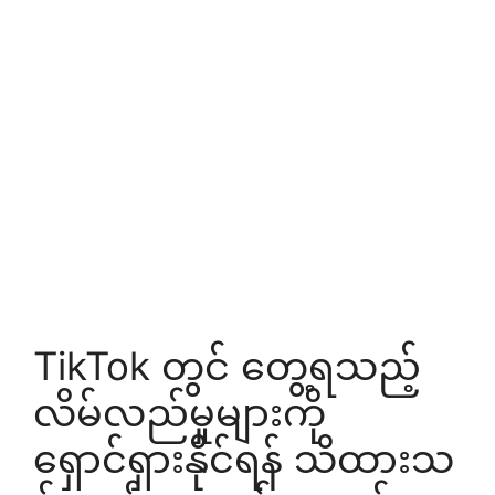
TikTok တွင် တွေ့ရသည့်
လိမ်လည်မှုများကို
ရှောင်ရှားနိုင်ရန် သိထားသ