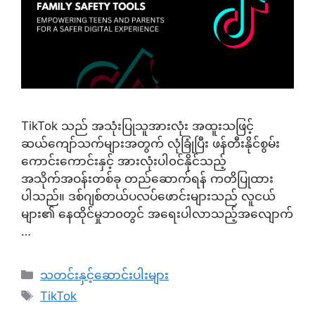
TikTok သည် အသုံးပြုသူအားလုံး အထူးသဖြင့်
ဆယ်ကျော်သက်များအတွက် လုံခြုံပြီး ဖန်တီးနိုင်စွမ်း
ကောင်းကောင်းနှင့် အားလုံးပါ၀င်နိုင်သည့်
အသိုက်အဝန်းတစ်ခု တည်ဆောက်ရန် ကတိပြုထား
ပါသည်။ ဒစ်ဂျစ်တယ်ပလပ်ဖောင်းများသည် လူငယ်
များ၏ နေထိုင်မှုဘ၀တွင် အရေးပါလာသည့်အလျောက်
…
Categories
သတင်းနှင့်ဆောင်းပါးများ
Tags
TikTok