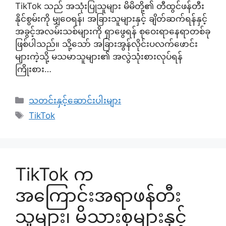
TikTok သည် အသုံးပြုသူများ မိမိတို့၏ တီထွင်ဖန်တီး
နိုင်စွမ်းကို မျှဝေရန်၊ အခြားသူများနှင့် ချိတ်ဆက်ရန်နှင့်
အခွင့်အလမ်းသစ်များကို ရှာဖွေရန် စုဝေးရာနေရာတစ်ခု
ဖြစ်ပါသည်။ သို့သော် အခြားအွန်လိုင်းပလက်ဖောင်း
များကဲ့သို့ မသမာသူများ၏ အလွဲသုံးစားလုပ်ရန်
ကြိုးစား…
Categories
သတင်းနှင့်ဆောင်းပါးများ
Tags
TikTok
TikTok က
အကြောင်းအရာဖန်တီး
သူများ၊ မိသားစုများနှင့်