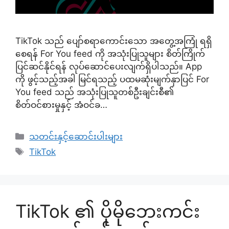
TikTok သည် ပျော်စရာကောင်းသော အတွေ့အကြုံ ရရှိ
စေရန် For You feed ကို အသုံးပြုသူများ စိတ်ကြိုက်
ပြင်ဆင်နိုင်ရန် လုပ်ဆောင်ပေးလျက်ရှိပါသည်။ App
ကို ဖွင့်သည့်အခါ မြင်ရသည့် ပထမဆုံးမျက်နှာပြင် For
You feed သည် အသုံးပြုသူတစ်ဦးချင်းစီ၏
စိတ်ဝင်စားမှုနှင့် အံဝင်ခ…
Categories
သတင်းနှင့်ဆောင်းပါးများ
Tags
TikTok
TikTok ၏ ပိုမိုဘေးကင်း