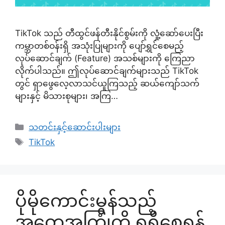
TikTok သည် တီထွင်ဖန်တီးနိုင်စွမ်းကို လှုံ့ဆော်ပေးပြီး
ကမ္ဘာတစ်ဝန်းရှိ အသုံးပြုများကို ပျော်ရွှင်စေမည့်
လုပ်ဆောင်ချက် (Feature) အသစ်များကို ကြေညာ
လိုက်ပါသည်။ ဤလုပ်ဆောင်ချက်များသည် TikTok
တွင် ရှာဖွေလေ့လာသင်ယူကြသည့် ဆယ်ကျော်သက်
များနှင့် မိသားစုများ၊ အကြ…
Categories
သတင်းနှင့်ဆောင်းပါးများ
Tags
TikTok
ပိုမိုကောင်းမွန်သည့်
အတွေ့အကြုံကို ရရှိစေရန်