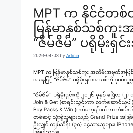
MPT က နိုင်ငံတစ်ဝန်း
မြန်မာနှစ်သစ်ကူး
“ဇိမ်ဇိမ်” ပရိုမိုး
2026-04-03
by
Admin
MPT က မြန်မာနှစ်သစ်ကူး အထိမ်းအမှတ်အဖြစ် နိုင
အနေဖြင့် “ဇိမ်ဇိမ်” ပရိုမိုးရှင်းအသစ်ကို ဂုဏ
“ဇိမ်ဇိမ်” ပရိုမိုးရှင်းကို ၂၀၂၆ ခုနှစ် ဧပြီလ 
Join & Get (စာရင်းသွင်းကာ လက်ဆောင်ယူပါ)၊ T
Buy Packs & Win (ပက်ကေ့ချ်ဝယ်ကာကံစမ်းပါ)
တစ်ဆင့် သုံးစွဲသူများသည် Grand Prize အဖြ
ဦးလျှင် ကျပ်သိန်း (၃၀) ငွေသားဆုများ၊ iPhone 
ဖြစ်ပါသည်။