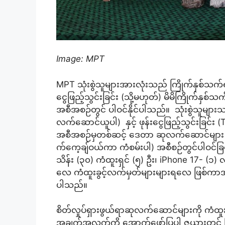
Image: MPT
MPT သုံးစွဲသူများအားလုံးသည် ကြိုက်နှစ်သက်ရာ
ငွေဖြည့်သွင်းခြင်း (သို့မဟုတ်) မိမိကြိုက်နှစ်သက
အစီအစဉ်တွင် ပါဝင်နိုင်ပါသည်။ သုံးစွဲသူများ
လက်ဆောင်ယူပါ) နှင့် ဖုန်းငွေဖြည့်သွင်းခြင်း 
အစီအစဉ်မှတစ်ဆင့် ဒေတာ ဆုလက်ဆောင်များ ရရှ
က်ကေ့ချ်ဝယ်ကာ ကံစမ်းပါ) အစီစဉ်တွင်ပါဝင်ခြ
သိန်း (၃၀) ကံထူးရှင် (၅) ဦး၊ iPhone 17- (၁) လုံ
လေ ကံထူးခွင့်လက်မှတ်များများရလေ ဖြစ်ကာအထူး
ပါသည်။
စိတ်လှုပ်ရှားဖွယ်ရာဆုလက်ဆောင်များကို ကံထူ
အချက်အလက်ကို အောက်ဖော်ပြပါ ဇယားတွင် ကြည