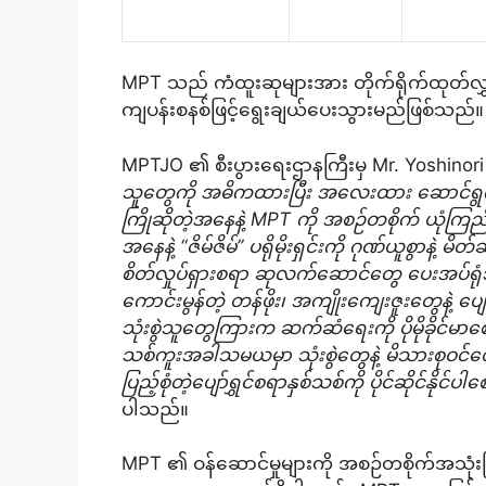
MPT သည် ကံထူးဆုများအား တိုက်ရိုက်ထုတ်လွှင့်
ကျပန်းစနစ်ဖြင့်ရွေးချယ်ပေးသွားမည်ဖြစ်သည်။
MPTJO ၏ စီးပွားရေးဌာနကြီးမှ Mr. Yoshinor
သူတွေကို အဓိကထားပြီး အလေးထား ဆောင်ရွက်
ကြိုဆိုတဲ့အနေနဲ့ MPT ကို အစဉ်တစိုက် ယုံကြည
အနေနဲ့ “ဇိမ်ဇိမ်” ပရိုမိုးရှင်းကို ဂုဏ်ယူစွာနဲ့ မ
စိတ်လှုပ်ရှားစရာ ဆုလက်ဆောင်တွေ ပေးအပ်ရုံသာမ
ကောင်းမွန်တဲ့ တန်ဖိုး၊ အကျိုးကျေးဇူးတွေနဲ့ ပျ
သုံးစွဲသူတွေကြားက ဆက်ဆံရေးကို ပိုမိုခိုင်မ
သစ်ကူးအခါသမယမှာ သုံးစွဲတွေနဲ့ မိသားစုဝင်တွ
ပြည့်စုံတဲ့ပျော်ရွှင်စရာနှစ်သစ်ကို ပိုင်ဆိုင်နိ
ပါသည်။
MPT ၏ ဝန်ဆောင်မှုများကို အစဉ်တစိုက်အသုံးပြ