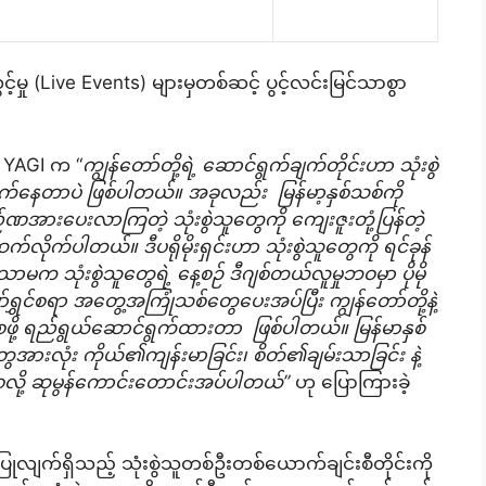
မှု (Live Events) များမှတစ်ဆင့် ပွင့်လင်းမြင်သာစွာ
i YAGI က “
ကျွန်တော်တို့ရဲ့ ဆောင်ရွက်ချက်တိုင်းဟာ သုံးစွဲ
နေတာပဲ ဖြစ်ပါတယ်။ အခုလည်း မြန်မာ့နှစ်သစ်ကို
်ဏအားပေးလာကြတဲ့ သုံးစွဲသူတွေကို ကျေးဇူးတုံ့ပြန်တဲ့
ိတ်ဆက်လိုက်ပါတယ်။ ဒီပရိုမိုးရှင်းဟာ သုံးစွဲသူတွေကို ရင်ခုန်
က သုံးစွဲသူတွေရဲ့ နေ့စဉ် ဒီဂျစ်တယ်လူမှုဘဝမှာ ပိုမို
ော်ရွှင်စရာ အတွေ့အကြုံသစ်တွေပေးအပ်ပြီး ကျွန်တော်တို့နဲ့
ာစေဖို့ ရည်ရွယ်ဆောင်ရွက်ထားတာ ဖြစ်ပါတယ်။ မြန်မာနှစ်
ေအားလုံး ကိုယ်၏ကျန်းမာခြင်း၊ စိတ်၏ချမ်းသာခြင်း နဲ့
ုင်ပါစေလို့ ဆုမွန်ကောင်းတောင်းအပ်ပါတယ်”
ဟု ပြောကြားခဲ့
ုလျက်ရှိသည့် သုံးစွဲသူတစ်ဦးတစ်ယောက်ချင်းစီတိုင်းကို