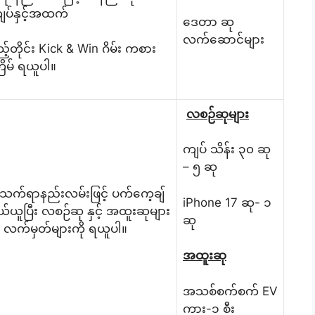
ျပ်နှင့်အထက်
ဒေတာ ဆု
လက်ဆောင်များ
ြည့်တိုင်း Kick & Win ဂိမ်း ကစား
ကြိမ် ရယူပါ။
လစဉ်ဆုများ
ကျပ် သိန်း ၃၀ ဆု
– ၅ ဆု
စ်သက်ရာနည်းလမ်းဖြင့် ပက်ကေ့ချ်
iPhone 17 ဆု- ၁
ယ်ယူပြီး လစဉ်ဆု နှင့် အထူးဆုများ
ဆု
့် လက်မှတ်များကို ရယူပါ။
အထူးဆု
အသစ်စက်စက် EV
ကား-၁ စီး