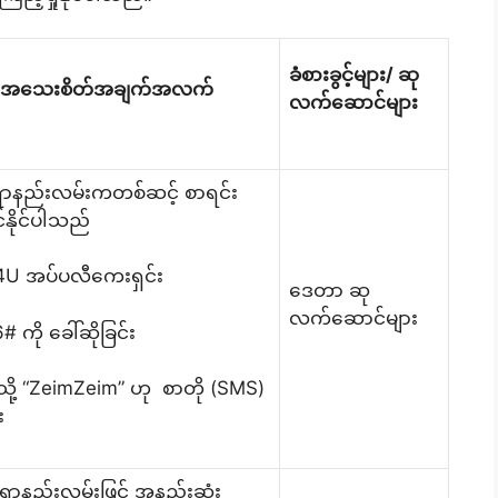
ခံစားခွင့်များ/ ဆု
းရှင်းအသေးစိတ်အချက်အလက်
လက်ဆောင်များ
ရာနည်းလမ်းကတစ်ဆင့် စာရင်း
်နိုင်ပါသည်
U အပ်ပလီကေးရှင်း
ဒေတာ ဆု
လက်ဆောင်များ
 ကို ခေါ်ဆိုခြင်း
သို့ “ZeimZeim” ဟု စာတို (SMS)
း
ရာနည်းလမ်းဖြင့် အနည်းဆုံး