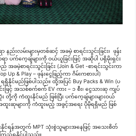
 နည်းလမ်းများမှတစ်ဆင့် အခမဲ့ စာရင်းသွင်းခြင်း၊ ဖုန်း
်ရာ ပက်ကေ့ချ်များကို ဝယ်ယူခြင်းဖြင့် အဆိုပါ ပရိုမိုးရှင်း
သည် အခမဲ့စာရင်းသွင်းခြင်း (Join & Get -စာရင်းသွင်းကာ
(Top Up & Play – ဖုန်းငွေဖြည့်ကာ ဂိမ်းကစားပါ)
ိနိုင်မည်ဖြစ်ပါသည်။ ထို့အပြင် Buy Packs & Win (ပ
င်းဖြင့် အသစ်စက်စက် EV ကား – ၁ စီး၊ ငွေသားဆု ကျပ်
း တို့ကို ကံထူးနိုင်မည် ဖြစ်ပြီး ပက်ကေ့ချ်များများဝယ်
ဆုများကို ကံထူးမည့် အခွင့်အရေး ပိုမိုရရှိမည် ဖြစ်
းနိုင်ရန်အတွက် MPT သုံးစွဲသူများအနေဖြင့် အသေးစိတ်
့်ရှုနိုင်ပါသည်။