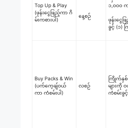
Top Up & Play
၁,၀၀၀ က
(ဖုန်းငွေဖြည့်ကာ ဂိ
နေ့စဉ်
မ်းကစားပါ)
ဖုန်းငွေဖ
ခွင့် (၁) 
Buy Packs & Win
ကြိုက်နှ
(ပက်ကေ့ချ်ဝယ်
လစဉ်
များကို ဝ
ကာ ကံစမ်းပါ)
ကံစမ်းခွင