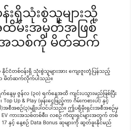
ရှိသုံးစွဲသူများသို့
အထိမ်းအမှတ်အဖြစ်
ရှင်းအသစ်ကို မိတ်ဆက်
်ငံတစ်ဝန်းရှိ သုံးစွဲသူများအား ကျေးဇူးတုံ့ပြန်သည့်
်ယူစွာ မိတ်ဆက်လိုက်ပါသည်။
(၂) ရက်နေ့မှ ဇွန်လ (၃၀) ရက်နေ့အထိ ကျင်းပသွားမည်ဖြစ်ပြီး
op Up & Play (ဖုန်းငွေဖြည့်ကာ ဂိမ်းကစားပါ) နှင့်
အစီအစဉ်(၃)မျိုးပါဝင်ပါသည်။ ဤပရိုမိုးရှင်းအစီအစဉ်မှ
စ် EV ကားအသစ်တစ်စီး၊ လစဉ် ကံထူးရှင်များအတွက် တစ်
17 နှင့် နေ့စဉ် Data Bonus ဆုများကို ဆွတ်ခူးနိုင်မည်