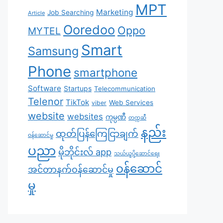
MPT
Marketing
Job Searching
Article
Ooredoo
Oppo
MYTEL
Smart
Samsung
Phone
smartphone
Software
Startups
Telecommunication
Telenor
TikTok
Web Services
viber
website
websites
ကုမ္ပဏီ
တက္ကဆီ
နည်း
ထုတ်ပြန်ကြေငြာချက်
ဝန်ဆောင်မှု
ပညာ
မိုဘိုင်းလ် app
သယ်ယူပို့ဆောင်ရေး
၀န်ဆောင်
အင်တာနက်ဝန်ဆောင်မှု
မှု