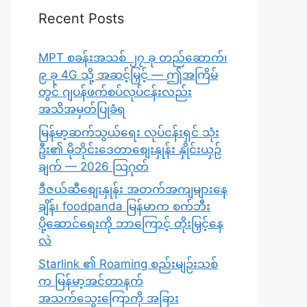
Recent Posts
MPT စခန်းအသစ် ၂၇ ခု တည်ဆောက်၊
၉ ခု 4G သို့ အဆင့်မြှင့် — ဤအကြိမ်
တွင် ဂျပန်ဖက်စပ်လုပ်ငန်းလည်း
အသိအမှတ်ပြုခံရ
မြန်မာ့ဆက်သွယ်ရေး လုပ်ငန်းရှင် သုံး
ဦး၏ မိုဘိုင်းဒေတာစျေးနှုန်း နှိုင်းယှဉ်
ချက် — 2026 သြဂုတ်
ဒီဇယ်ဆီစျေးနှုန်း အတက်အကျများနေ
ချိန်၊ foodpanda မြန်မာက စက်ဘီး
ပို့ဆောင်ရေးကို ဘာကြောင့် တိုးမြှင့်နေ
လဲ
Starlink ၏ Roaming စည်းမျဉ်းသစ်
က မြန်မာ့အင်တာနက်
အသက်သွေးကြောကို အခြား