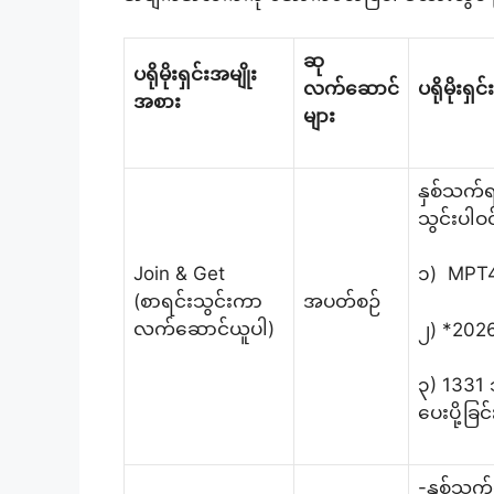
ဆု
ပရိုမိုးရှင်းအမျိုး
လက်ဆောင်
ပရိုမို
အစား
များ
နှစ်သက်
သွင်းပါဝင
Join & Get
၁) MPT4
(စာရင်းသွင်းကာ
အပတ်စဉ်
လက်ဆောင်ယူပါ)
၂) *2026#
၃) 1331 
ပေးပို့ခြင်
-နှစ်သက်