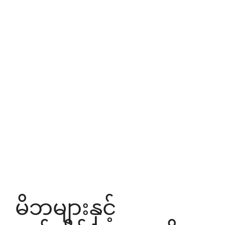
မိဘများနှင့်