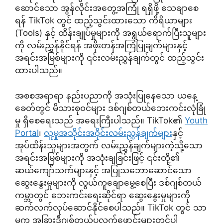
ဆောင်သော အွန်လိုင်းအတွေ့အကြုံ ရရှိဖို့ သေချာစေ
ရန် TikTok တွင် ထည့်သွင်းထားသော ကိရိယာများ
(Tools) နှင့် ထိန်းချုပ်မှုများကို အရွယ်ရောက်ပြီးသူများ
ကို လမ်းညွှန်နိုင်ရန် အဖိုးတန်အကြံပြုချက်များနှင့်
အရင်းအမြစ်များကို ၎င်းလမ်းညွှန်ချက်တွင် ထည့်သွင်း
ထားပါသည်။
အစစအရာရာ နည်းပညာကို အသုံးပြုနေသော ယနေ့
ခေတ်တွင် မိသားစု၀င်များ ဒစ်ဂျစ်တယ်ဘေးကင်းလုံခြုံ
မှု ရှိစေရေးသည် အရေးကြီးပါသည်။ TikTok၏
Youth
Portal
၊
လူမှုအသိုင်းအ၀ိုင်းလမ်းညွှန်ချက်များ
နှင့်
အုပ်ထိန်းသူများအတွက် လမ်းညွှန်ချက်များကဲ့သို့သော
အရင်းအမြစ်များကို အသုံးချခြင်းဖြင့် ၎င်းတို့၏
ဆယ်ကျော်သက်များနှင့် အပြုသဘောဆောင်သော
ဆွေးနွေးမှုများကို လွယ်ကူချောမွေ့စေပြီး ဒစ်ဂျစ်တယ်
ကမ္ဘာတွင် ဘေးကင်းရေးဆိုင်ရာ ဆွေးနွေးမှုများကို
ဆက်လက်လုပ်ဆောင်နိုင်စေပါသည်။ TikTok တွင် သာ
မက အခြားဒီဂျစ်တယ်ပလက်ဖောင်းများတွင်ပါ