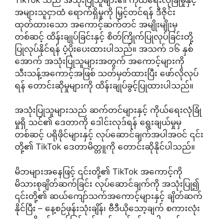
အများသူငှာထံ ရောက်ရှိမှုကို မြှင့်တင်ရန် ဒီဇိုင်း
ထုတ်ထားသော အကောင့်ဆက်တင် အမျိုးမျိုးမှ
တစ်ဆင့် ထိန်းချုပ်ခြင်းနှင့် စိတ်ကြိုက်ပြုလုပ်ခြင်းတို့
ပြုလုပ်နိုင်ရန် ပံ့ပိုးပေးထားပါသည်။ အသက် ၁၆ နှစ်
အောက် အသုံးပြုသူများအတွက် အကောင့်များကို
သီးသန့်အကောင့်အဖြစ် သတ်မှတ်ထားပြီး ဖော်လိုလုပ်
ရန် တောင်းဆိုမှုများကို ထိန်းချုပ်ခွင့်ပြုထားပါသည်။
အသုံးပြုသူများသည် ဆက်တင်များနှင့် ကိုယ်ရေးလုံခြုံ
မှုရှိ သင်၏ ဒေတာကို ဒေါင်းလုဒ်ရန် ရွေးချယ်မှုမှ
တစ်ဆင့် ပရိုဖိုင်များနှင့် လုပ်ဆောင်ချက်အပါအဝင် ၎င်း
တို့၏ TikTok ဒေတာမိတ္တူကို တောင်းဆိုနိုင်ပါသည်။
မိဘများအနေဖြင့် ၎င်းတို့၏ TikTok အကောင့်ကို
မိသားစုချိတ်ဆက်ခြင်း လုပ်ဆောင်ချက်ကို အသုံးပြု၍
၎င်းတို့၏ ဆယ်ကျော်သက်အကောင့်များနှင့် ချိတ်ဆက်
နိုင်ပြီး – နေ့စဉ်ဖုန်းသုံးချိန်၊ ဗီဒီယိုသော့ချက် စကားလုံး