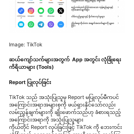
Image: TikTok
ဆယ်ကျော်သက်များအတွက် App
အတွင်း လုံခြုံရေး
ကိရိယာများ (Tools)
Report
ပြုလုပ်ခြင်း
TikTok သည် အသုံးပြုသူမှ Report မပြုလုပ်မီကပင်
အကြောင်းအရာအများစုကို ဖယ်ရှားနိုင်သော်လည်း
လမ်းညွှန်ချက်များကို ချိုးဖောက်သည်ဟု ခံစားရသည့်
အကြောင်းအရာကို အသုံးပြုသူများ
ကိုယ်တိုင် Report လုပ်ခြင်းဖြင့် TikTok ကို ဘေးကင်း