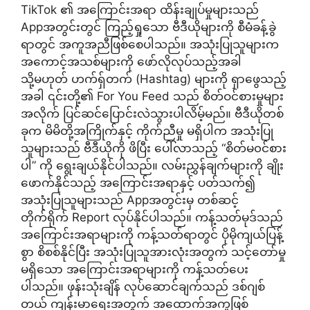
TikTok ၏ အကြောင်းအရာ ထိန်းချုပ်မှုများသည်
Appအတွင်းတွင် ကြည့်ရှုသော ဗီဒီယိုများကို စီမံခန့်ခွဲ
ရာတွင် အကူအညီဖြစ်စေပါသည်။ အသုံးပြုသူများက
အကောင့်အသစ်များကို ဖော်လိုလုပ်သည့်အခါ
သို့မဟုတ် ဟက်ရှ်တက် (Hashtag) များကို ရှာဖွေသည့်
အခါ ၎င်းတို့၏ For You Feed သည် စိတ်ဝင်စားမှုများ
အလိုက် ပြင်ဆင်ပြောင်းလဲသွားပါလိမ့်မည်။ ဗီဒီယိုတစ်
ခုက မိမိတို့အကြိုက်နှင့် ကိုက်ညီမှု မရှိပါက အသုံးပြု
သူများသည် ဗီဒီယိုကို ဖိပြီး ပေါ်လာသည့် “စိတ်မ၀င်စား
ပါ” ကို ရွေးချယ်နိုင်ပါသည်။ လမ်းညွှန်ချက်များကို ချိုး
ဖောက်နိုင်သည့် အကြောင်းအရာနှင့် ပတ်သက်၍
အသုံးပြုသူများသည် Appအတွင်းမှ တစ်ဆင့်
တိုက်ရိုက် Report လုပ်နိုင်ပါသည်။ ကန့်သတ်မုဒ်သည်
အကြောင်းအရာများကို ကန့်သတ်ရာတွင် ပိုမိုကျယ်ပြန့်
စွာ စိစစ်နိုင်ပြီး အသုံးပြုသူအားလုံးအတွက် သင့်တော်မှု
မရှိသော အကြောင်းအရာများကို ကန့်သတ်ပေး
ပါသည်။ ဖုန်းသုံးချိန် လုပ်ဆောင်ချက်သည် ဒစ်ဂျစ်
တယ် ကျန်းမာရေးအတွက် အထောက်အကူဖြစ်