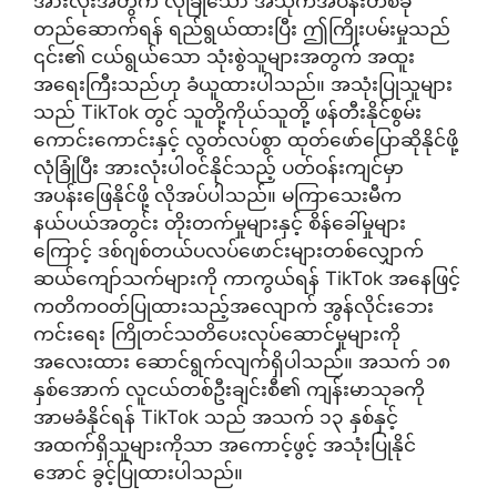
အားလုံးအတွက် လုံခြုံသော အသိုက်အဝန်းတစ်ခု
တည်ဆောက်ရန် ရည်ရွယ်ထားပြီး ဤကြိုးပမ်းမှုသည်
၎င်း၏ ငယ်ရွယ်သော သုံးစွဲသူများအတွက် အထူး
အရေးကြီးသည်ဟု ခံယူထားပါသည်။ အသုံးပြုသူများ
သည် TikTok တွင် သူတို့ကိုယ်သူတို့ ဖန်တီးနိုင်စွမ်း
ကောင်းကောင်းနှင့် လွတ်လပ်စွာ ထုတ်ဖော်ပြောဆိုနိုင်ဖို့
လုံခြုံပြီး အားလုံးပါ၀င်နိုင်သည့် ပတ်ဝန်းကျင်မှာ
အပန်းဖြေနိုင်ဖို့ လိုအပ်ပါသည်။ မကြာသေးမီက
နယ်ပယ်အတွင်း တိုးတက်မှုများနှင့် စိန်ခေါ်မှုများ
ကြောင့် ဒစ်ဂျစ်တယ်ပလပ်ဖောင်းများတစ်လျှောက်
ဆယ်ကျော်သက်များကို ကာကွယ်ရန် TikTok အနေဖြင့်
ကတိကဝတ်ပြုထားသည့်အလျောက် အွန်လိုင်းဘေး
ကင်းရေး ကြိုတင်သတိပေးလုပ်ဆောင်မှုများကို
အလေးထား ဆောင်ရွက်လျက်ရှိပါသည်။ အသက် ၁၈
နှစ်အောက် လူငယ်တစ်ဦးချင်းစီ၏ ကျန်းမာသုခကို
အာမခံနိုင်ရန် TikTok သည် အသက် ၁၃ နှစ်နှင့်
အထက်ရှိသူများကိုသာ အကောင့်ဖွင့် အသုံးပြုနိုင်
အောင် ခွင့်ပြုထားပါသည်။