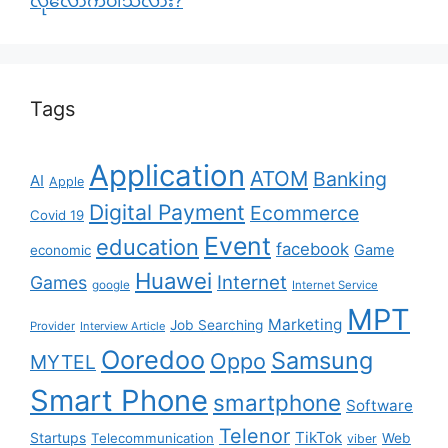
လုံလောက်ပါသလား?
Tags
Application
ATOM
Banking
AI
Apple
Digital Payment
Ecommerce
Covid 19
Event
education
facebook
Game
economic
Huawei
Internet
Games
google
Internet Service
MPT
Marketing
Job Searching
Provider
Interview Article
Ooredoo
Samsung
Oppo
MYTEL
Smart Phone
smartphone
Software
Telenor
TikTok
Startups
Telecommunication
Web
viber