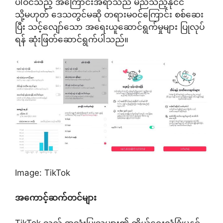
ပါဝင်သည့် အကြောင်းအရာသည် မည်သည့်နိုင်ငံ
သို့မဟုတ် ဒေသတွင်မဆို တရားမ၀င်ကြောင်း စစ်ဆေး
ပြီး သင့်လျော်သော အရေးယူဆောင်ရွက်မှုများ ပြုလုပ်
ရန် ဆုံးဖြတ်ဆောင်ရွက်ပါသည်။
Image: TikTok
အကောင့်ဆက်တင်များ
TikTok သည် အသုံးပြုသူများ၏ ကိုယ်ရေးလုံခြုံမှုနှင့်