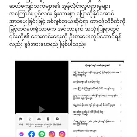
ဆယ်ကျော်သက်များ၏ အွန်လိုင်းလှုပ်ရှားမှုများ
အကြောင်း ပွင့်လင်း ရိုးသားစွာ ပြောဆိုနိုင်အောင်
အားပေးခြင်းဖြင့် ဒစ်ဂျစ်တယ်ဆိုင်ရာ တာဝန်သိစိတ်ကို
မြှင့်တင်ပေးရုံသာမက အင်တာနက် အသုံးပြုရာတွင်
၎င်းတို့၏ ဘေးကင်းရေးကို ဦးစားပေးလုပ်ဆောင်ရန်
လည်း ခွန်အားပေးမည် ဖြစ်ပါသည်။