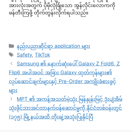
အားလုံးအတွက် ပိုမိုလုံခြုံသော အွန်လိုင်းလောကကို
ဖန်တီးကြဖို့ တိုက်တွန်းလိုက်ရပါသည်။
Categories
နည်းပညာဆိုင်ရာ application များ
Tags
Safety
,
TikTok
Samsung ၏ နောက်ဆုံးပေါ် Galaxy Z Fold6, Z
Flip6 အပါအဝင် အခြား Galaxy ထုတ်ကုန်များ၏
လုပ်ဆောင်ချက်များနှင့် Pre-Order အကျိုးခံစားခွင့်
များ
MPT ၏ အကန့်အသတ်မဲ့သုံး မြန်နှုန်းမြင့် ဒုံးပျံအိမ်
သုံးဖိုင်ဘာအင်တာနက်ဝန်ဆောင်မှုကို နိုင်ငံတစ်ဝန်းတွင်
(၁၇၅) မြို့နယ်အထိ တိုးချဲ့အသုံးပြုနိုင်ပြီ