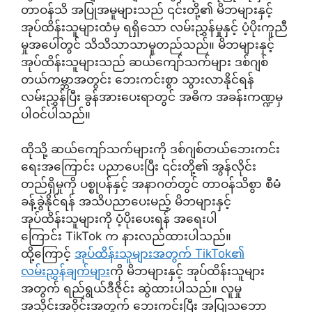
တာဝန်သိ အပြုအမူများသည် ၎င်းတို့၏ မိဘများနှင့်
အုပ်ထိန်းသူများထံမှ ရရှိသော လမ်းညွှန်မှုနှင့် ပံ့ပိုးကူညီ
မှုအပေါ်တွင် သိသိသာသာမူတည်သည်။ မိဘများနှင့်
အုပ်ထိန်းသူများသည် ဆယ်ကျော်သက်များ ဒစ်ဂျစ်
တယ်ကမ္ဘာအတွင်း ဘေးကင်းစွာ သွားလာနိုင်ရန်
လမ်းညွှန်ပြီး ခွန်အားပေးရာတွင် အဓိက အခန်းကဏ္ဍမှ
ပါဝင်ပါသည်။
ထိုသို့ ဆယ်ကျော်သက်များကို ဒစ်ဂျစ်တယ်ဘေးကင်း
ရေးအကြောင်း ပညာပေးပြီး ၎င်းတို့၏ အွန်လိုင်း
တည်ရှိမှုကို ပစ္စုပန်နှင့် အနာဂတ်တွင် တာဝန်သိစွာ စီမံ
ခန့်ခွဲနိုင်ရန် အသိပညာပေးမည့် မိဘများနှင့်
အုပ်ထိန်းသူများကို ပံ့ပိုးပေးရန် အရေးပါ
ကြောင်း TikTok က နားလည်ထားပါသည်။
ထို့ကြောင့်
အုပ်ထိန်းသူများအတွက် TikTok၏
လမ်းညွှန်ချက်များ
ကို မိဘများနှင့် အုပ်ထိန်းသူများ
အတွက် ရည်ရွယ်ဒီဇိုင်း ဆွဲထားပါသည်။ လူမှု
အသိုင်းအဝိုင်းအတွက် ဘေးကင်းပြီး အပြုသဘော