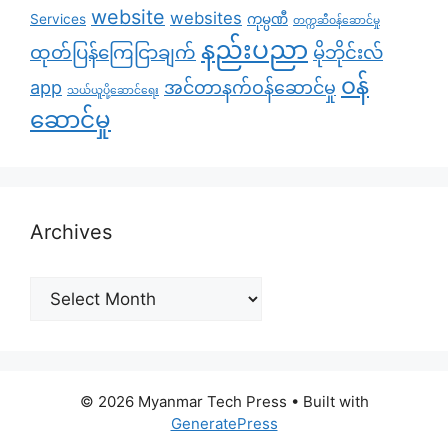
website
websites
Services
ကုမ္ပဏီ
တက္ကဆီဝန်ဆောင်မှု
နည်းပညာ
ထုတ်ပြန်ကြေငြာချက်
မိုဘိုင်းလ်
၀န်
app
အင်တာနက်ဝန်ဆောင်မှု
သယ်ယူပို့ဆောင်ရေး
ဆောင်မှု
Archives
Archives
© 2026 Myanmar Tech Press
• Built with
GeneratePress