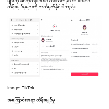
များကို စစ်ထုတ်ခြင်းနှင့် ကန့်သတ်မုဒ် အပါအဝင်
ထိန်းချုပ်မှုများကို သတ်မှတ်နိုင်ပါသည်။
Image: TikTok
အကြောင်းအရာ ထိန်းချုပ်မှု