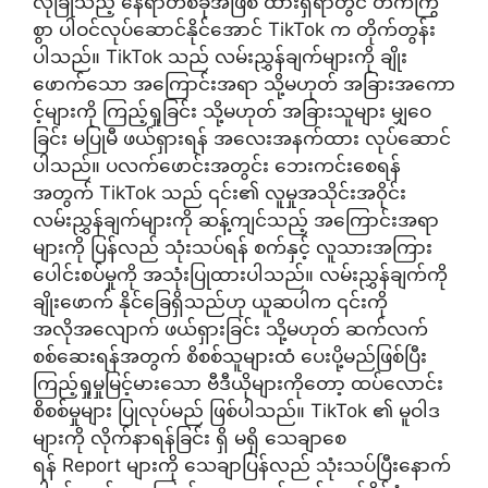
လုံခြုံသည့် နေရာတစ်ခုအဖြစ် ထားရှိရာတွင် တက်ကြွ
စွာ ပါဝင်လုပ်ဆောင်နိုင်အောင် TikTok က တိုက်တွန်း
ပါသည်။ TikTok သည် လမ်းညွှန်ချက်များကို ချိုး
ဖောက်သော အကြောင်းအရာ သို့မဟုတ် အခြားအကော
င့်များကို ကြည့်ရှုခြင်း သို့မဟုတ် အခြားသူများ မျှဝေ
ခြင်း မပြုမီ ဖယ်ရှားရန် အလေးအနက်ထား လုပ်ဆောင်
ပါသည်။ ပလက်ဖောင်းအတွင်း ဘေးကင်းစေရန်
အတွက် TikTok သည် ၎င်း၏ လူမှုအသိုင်းအ၀ိုင်း
လမ်းညွှန်ချက်များကို ဆန့်ကျင်သည့် အကြောင်းအရာ
များကို ပြန်လည် သုံးသပ်ရန် စက်နှင့် လူသားအကြား
ပေါင်းစပ်မှုကို အသုံးပြုထားပါသည်။ လမ်းညွှန်ချက်ကို
ချိုးဖောက် နိုင်ခြေရှိသည်ဟု ယူဆပါက ၎င်းကို
အလိုအလျောက် ဖယ်ရှားခြင်း သို့မဟုတ် ဆက်လက်
စစ်ဆေးရန်အတွက် စိစစ်သူများထံ ပေးပို့မည်ဖြစ်ပြီး
ကြည့်ရှုမှုမြင့်မားသော ဗီဒီယိုများကိုတော့ ထပ်လောင်း
စိစစ်မှုများ ပြုလုပ်မည် ဖြစ်ပါသည်။ TikTok ၏ မူဝါဒ
များကို လိုက်နာရန်ခြင်း ရှိ မရှိ သေချာစေ
ရန် Report များကို သေချာပြန်လည် သုံးသပ်ပြီးနောက်