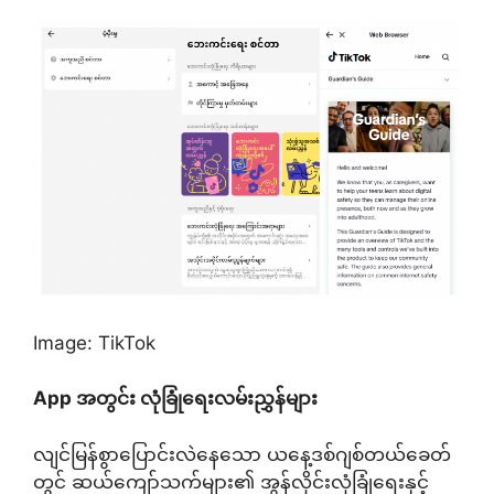
Image: TikTok
App အတွင်း လုံခြုံရေးလမ်းညွှန်များ
လျင်မြန်စွာပြောင်းလဲနေသော ယနေ့ဒစ်ဂျစ်တယ်ခေတ်
တွင် ဆယ်ကျော်သက်များ၏ အွန်လိုင်းလုံခြုံရေးနှင့်