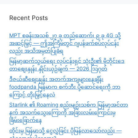
Recent Posts
MPT စခန်းအသစ် ၂၇ ခု တည်ဆောက်၊ ၉ ခု 4G သို့
အဆင့်မြှင့် — ဤအကြိမ်တွင် ဂျပန်ဖက်စပ်လုပ်ငန်း
လည်း အသိအမှတ်ပြုခံရ
မြန်မာ့ဆက်သွယ်ရေး လုပ်ငန်းရှင် သုံးဦး၏ မိုဘိုင်းဒေ
တာစျေးနှုန်း နှိုင်းယှဉ်ချက် — 2026 သြဂုတ်
ဒီဇယ်ဆီစျေးနှုန်း အတက်အကျများနေချိန်၊
foodpanda မြန်မာက စက်ဘီး ပို့ဆောင်ရေးကို ဘာ
ကြောင့် တိုးမြှင့်နေလဲ
Starlink ၏ Roaming စည်းမျဉ်းသစ်က မြန်မာ့အင်တာ
နက် အသက်သွေးကြောကို အခြားလမ်းကြောင်းမှ
ခြိမ်းခြောက်နေ
ထိုင်းမှ မြန်မာသို့ ငွေလွှဲခြင်း ပိုမြန်လာသော်လည်း —