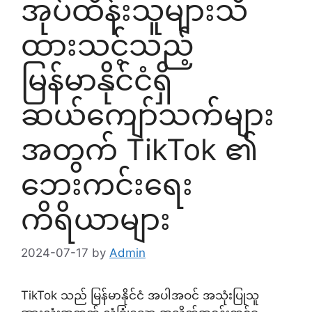
အုပ်ထိန်းသူများသိ
ထားသင့်သည့်
မြန်မာနိုင်ငံရှိ
ဆယ်ကျော်သက်များ
အတွက် TikTok ၏
ဘေးကင်းရေး
ကိရိယာများ
2024-07-17
by
Admin
TikTok သည် မြန်မာနိုင်ငံ အပါအဝင် အသုံးပြုသူ