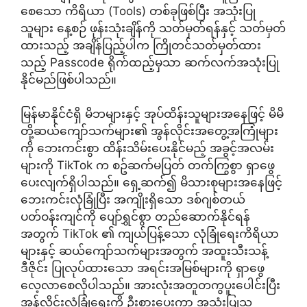
စေသော ကိရိယာ (Tools) တစ်ခုဖြစ်ပြီး အသုံးပြု
သူများ နေ့စဉ် ဖုန်းသုံးချိန်ကို သတ်မှတ်ရန်နှင့် သတ်မှတ်
ထားသည့် အချိန်ပြည့်ပါက ကြိုတင်သတ်မှတ်ထား
သည့် Passcode ရိုက်ထည့်မှသာ ဆက်လက်အသုံးပြု
နိုင်မည်ဖြစ်ပါသည်။
မြန်မာနိုင်ငံရှိ မိဘများနှင့် အုပ်ထိန်းသူများအနေဖြင့် မိမိ
တို့ဆယ်ကျော်သက်များ၏ အွန်လိုင်းအတွေ့အကြုံများ
ကို ဘေးကင်းစွာ ထိန်းသိမ်းပေးနိုင်မည့် အခွင့်အလမ်း
များကို TikTok က စဥ်ဆက်မပြတ် တက်ကြွစွာ ရှာဖွေ
ပေးလျက်ရှိပါသည်။ ရှေ့ဆက်၍ မိသားစုများအနေဖြင့်
ဘေးကင်းလုံခြုံပြီး အကျိုးရှိသော ဒစ်ဂျစ်တယ်
ပတ်ဝန်းကျင်ကို ပျော်ရွှင်စွာ တည်ဆောက်နိုင်ရန်
အတွက် TikTok ၏ ကျယ်ပြန့်သော လုံခြုံရေးကိရိယာ
များနှင့် ဆယ်ကျော်သက်များအတွက် အထူးသီးသန့်
ဒီဇိုင်း ပြုလုပ်ထားသော အရင်းအမြစ်များကို ရှာဖွေ
လေ့လာစေလိုပါသည်။ အားလုံးအတူတကွပူးပေါင်းပြီး
အွန်လိုင်းလုံခြုံရေးကို ဦးစားပေးကာ အသုံးပြုသူ