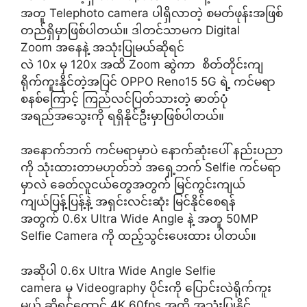
အတူ Telephoto camera ပါရှိလာတဲ့ စမတ်ဖုန်းအဖြစ်
တည်ရှိမှာဖြစ်ပါတယ်။ ဒါတင်သာမက Digital
Zoom အနေနဲ့ အသုံးပြုမယ်ဆိုရင်
လဲ 10x မှ 120x အထိ Zoom ဆွဲကာ စိတ်တိုင်းကျ
ရိုက်ကူးနိုင်တဲ့အပြင် OPPO Reno15 5G ရဲ့ ကင်မရာ
စနစ်ကြောင့် ကြည်လင်ပြတ်သားတဲ့ ဓာတ်ပုံ
အရည်အသွေးကို ရရှိနိုင်ဦးမှာဖြစ်ပါတယ်။
အနောက်ဘက် ကင်မရာမှာပဲ နောက်ဆုံးပေါ် နည်းပညာ
ကို သုံးထားတာမဟုတ်ဘဲ အရှေ့ဘက် Selfie ကင်မရာ
မှာလဲ ခေတ်လူငယ်တွေအတွက် မြင်ကွင်းကျယ်
ကျယ်ပြန့်ပြန့်နဲ့ အရှင်းလင်းဆုံး မြင်နိုင်စေရန်
အတွက် 0.6x Ultra Wide Angle နဲ့ အတူ 50MP
Selfie Camera ကို ထည့်သွင်းပေးထား ပါတယ်။
အဆိုပါ 0.6x Ultra Wide Angle Selfie
camera မှ Videography ပိုင်းကို ပြောင်းလဲရိုက်ကူး
မယ် ဆိုရင်တောင် 4K 60fps အထိ အသုံးပြုနိုင်