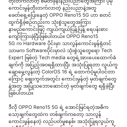
တိုးတက်လာတဲ့ စမတ်ဖုန်းနည်းပညာတွေအကြား ပိုမို
ကောင်းမွန်တိုးတက်လာတဲ့ နည်းပညာနဲ့အတူ
ခေတ်ရှေ့ပြေးနေတဲ့ OPPO Reno15 5G ဟာ စတင်
ထွက်ရှိခဲ့စဉ်တည်းက သုံးစွဲသူတွေအကြား
နာမည်ကောင်းဖြင့် ကျယ်ကျယ်ပြန့်ပြန့် ရေပန်းစား
ကျော်ကြားခဲ့ပြီးဖြစ်ပါတယ်။ OPPO Reno15
5G က Hardware ပိုင်းမှာ သာလွန်ကောင်းမွန်ရုံတင်
သာမက Softwareပိုင်းမှာလဲ သုံးစွဲသူတွေရော Tech
Expert ဖြစ်တဲ့ Tech media တွေရဲ့အားပေးထောက်ခံ
ချက်ကို အပြည့်အဝရရှိထားပြီး အသုံးပြုရတာ လွယ်ကူ
ချောမွေ့လွန်းတဲ့ ColorOS 16 ရဲ့ ထောက်ပံ့မှုပါဝင်တာ
ကြောင့် ဈေးကွက်အတွင်း ကောင်းမွန်တဲ့ မှတ်ချက်တွေ
နဲ့အတူ အပြုသဘောဆောင်တဲ့ မှတ်ချက်တွေ ရရှိခဲ့ပြီး
ဖြစ်ပါတယ်။
ဒီလို OPPO Reno15 5G ရဲ့ အောင်မြင်ရတဲ့အဓိက
သော့ချက်တွေထဲက တစ်ချက်ကတော့ သာလွန်
ကောင်းမွန်နေတဲ့ လည်ပတ်မှုစနစ်၊ အသုံးပြုရလွယ်ကူ