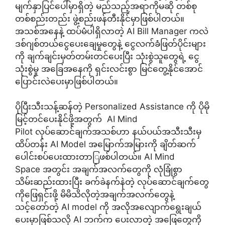
မျက်နှာပြင်ပေါ်မှာရှိတဲ့ မည်သည့်အရာကိုမဆို တစ်စု
တစ်စည်းတည်း ဖွဲ့စည်းဖန်တီးနိုင်မှာဖြစ်ပါတယ်။
အသစ်အနေနဲ့ ထပ်မံပါရှိလာတဲ့ AI Bill Manager ကလဲ
ဒစ်ဂျစ်တယ်ငွေပေးချေမှုတွေနဲ့ ငွေလက်ခံဖြတ်ပိုင်းများ
ကို ချက်ချင်းမှတ်တမ်းတင်ပေးပြီး သုံးစွဲသူတွေရဲ့ ငွေ
သုံးစွဲမှု အခြေအနေကို ရှင်းလင်းစွာ မြင်တွေ့နိုင်အောင်
ပြောင်းလဲပေးမှာဖြစ်ပါတယ်။
ပိုပြီးသီးသန့်ဆန်တဲ့ Personalized Assistance ကို ပိုမို
မြင့်တင်ပေးနိုင်ဖို့အတွက် AI Mind
Pilot လုပ်ဆောင်ချက်အသစ်ဟာ နယ်ပယ်အသီးသီးမှ
ထိပ်တန်း AI Model အမြောက်အမြားကို ချိတ်ဆက်
ပေါင်းစပ်ပေးထားတာြဖစ်ပါတယ်။ AI Mind
Space အတွင်း အချက်အလက်တွေကို လုံခြုံစွာ
သိမ်းဆည်းထားပြီး ခက်ခဲနက်နဲတဲ့ လုပ်ဆောင်ချက်တွေ
ကိုဖြေရှင်းဖို့ မိမိသိလိုတဲ့အချက်အလက်တွေနဲ့
သင့်တော်တဲ့ AI model ကို အလိုအလျောက်ရွေးချယ်
ပေးမှာဖြစ်သလို AI ဘက်က ပေးလာတဲ့ အဖြေတွေကို