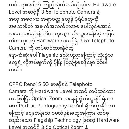
ကင်မရာစနစ်ကို ကြည့်လိုက်မယ်ဆိုရင်လဲ Hardware
Level အဆင့်ရှိ 3.5x Telephoto Camera နဲ့
အတူ အဝေးက အရာဝတ္ထုတွေနဲ့ ပုံရိပ်တွေကို
အသေးစိတ် အချက်အလက်ကအစ ပေါ်လွင်အောင်
အသေသပ်ဆုံးနဲ့ တိကျလှပစွာ ဖမ်းယူပေးနိုင်မဲ့အပြင်
တိကျလှပတဲ့ Hardware အဆင့်ရှိ 3.5x Telephoto
Camera ကို တပ်ဆင်ထားနိုင်တဲ့
နောက်ဆုံးပေါ် Flagship နည်းပညာကြောင့် သုံးစွဲသူ
တွေရဲ့ လိုအပ်ချက်ကို ပိုပြီး ပြည့်စုံစေနိုင်မှာဖြစ်ပါ
တယ်။
OPPO Reno15 5G မှာဆိုရင် Telephoto
Camera ကို Hardware Level အဆင့် တပ်ဆင်ထား
တာဖြစ်ပြီး Optical Zoom အနေနဲ့ ရိုက်ကူးနိုင်ရုံသာ
မက Portrait Photography အထိပါ ရိုက်ကူးနိုင်တာ
ကြောင့် ဈေးတန်းတူ စမတ်ဖုန်းတွေအကြား တစ်ခု
တည်းသော Flagship Technology ဖြစ်တဲ့ Hardware
Level အဆင့်ရှိ 3.5x Optical Zoom နဲ့