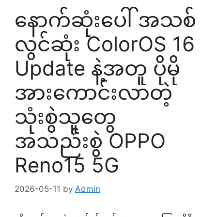
နောက်ဆုံးပေါ် အသစ်
လွင်ဆုံး ColorOS 16
Update နဲ့အတူ ပိုမို
အားကောင်းလာတဲ့
သုံးစွဲသူတွေ
အသည်းစွဲ OPPO
Reno15 5G
2026-05-11
by
Admin