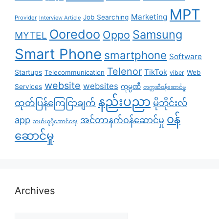
MPT
Marketing
Job Searching
Provider
Interview Article
Ooredoo
Samsung
Oppo
MYTEL
Smart Phone
smartphone
Software
Telenor
TikTok
Startups
Telecommunication
Web
viber
website
websites
Services
ကုမ္ပဏီ
တက္ကဆီဝန်ဆောင်မှု
နည်းပညာ
ထုတ်ပြန်ကြေငြာချက်
မိုဘိုင်းလ်
၀န်
app
အင်တာနက်ဝန်ဆောင်မှု
သယ်ယူပို့ဆောင်ရေး
ဆောင်မှု
Archives
Archives