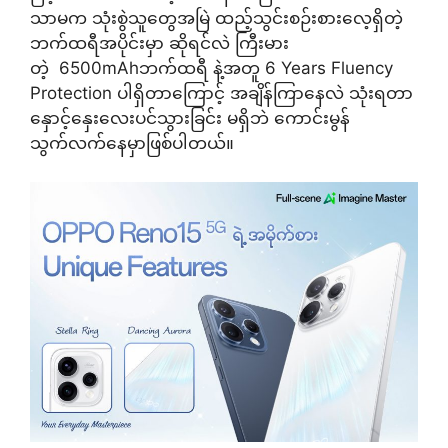
သာမက သုံးစွဲသူတွေအမြဲ ထည့်သွင်းစဉ်းစားလေ့ရှိတဲ့
ဘက်ထရီအပိုင်းမှာ ဆိုရင်လဲ ကြီးမား
တဲ့ 6500mAhဘက်ထရီ နဲ့အတူ 6 Years Fluency
Protection ပါရှိတာကြောင့် အချိန်ကြာနေလဲ သုံးရတာ
နှောင့်နှေးလေးပင်သွားခြင်း မရှိဘဲ ကောင်းမွန်
သွက်လက်နေမှာဖြစ်ပါတယ်။