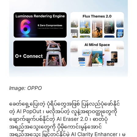
Image: OPPO
ခေတ်ရှေ့ပြေးတဲ့ ပုံရိပ်တွေအဖြစ် ပြန်လည်ပုံဖော်နိုင်
တဲ့ AI PopOut ၊ မလိုအပ်တဲ့ လူနဲ့အရာဝတ္ထုတွေကို
ဖျောက်ဖျက်ပစ်နိုင်တဲ့ AI Eraser 2.0 ၊ ဓာတ်ပုံ
အရည်အသွေးတွေကို ပိုမိုကောင်းမွန်အောင်
အရည်အသွေး မြှင့်တင်နိုင်မဲ့ AI Clarity Enhancer ၊ မ