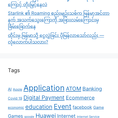
ကြောင့် တိုးမြှင့်နေလဲ
Starlink ၏ Roaming စည်းမျဉ်းသစ်က မြန်မာ့အင်တာ
နက် အသက်သွေးကြောကို အခြားလမ်းကြောင်းမှ
ခြိမ်းခြောက်နေ
ထိုင်းမှ မြန်မာသို့ ငွေလွှဲခြင်း ပိုမြန်လာသော်လည်း —
လုံလောက်ပါသလား?
Tags
Application
ATOM
Banking
AI
Apple
Digital Payment
Ecommerce
Covid 19
Event
education
facebook
Game
economic
Huawei
Internet
Games
google
Internet Service