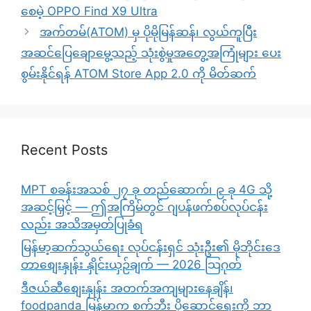
စေမဲ့ OPPO Find X9 Ultra
အက်တမ်(ATOM) မှ ပိုမိုမြန်ဆန်၊ လွယ်ကူပြီး
အဆင်ပြေချောမွေ့သည့် သုံးစွဲမှုအတွေ့အကြုံများ ပေး
စွမ်းနိုင်ရန် ATOM Store App 2.0 ကို မိတ်ဆက်
Recent Posts
MPT စခန်းအသစ် ၂၇ ခု တည်ဆောက်၊ ၉ ခု 4G သို့
အဆင့်မြှင့် — ဤအကြိမ်တွင် ဂျပန်ဖက်စပ်လုပ်ငန်း
လည်း အသိအမှတ်ပြုခံရ
မြန်မာ့ဆက်သွယ်ရေး လုပ်ငန်းရှင် သုံးဦး၏ မိုဘိုင်းဒေ
တာစျေးနှုန်း နှိုင်းယှဉ်ချက် — 2026 သြဂုတ်
ဒီဇယ်ဆီစျေးနှုန်း အတက်အကျများနေချိန်၊
foodpanda မြန်မာက စက်ဘီး ပို့ဆောင်ရေးကို ဘာ