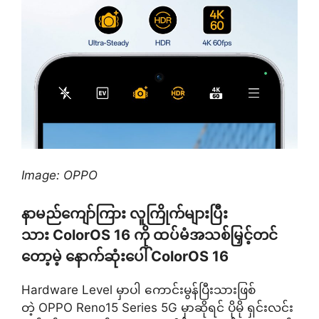
Image: OPPO
နာမည်ကျော်ကြား လူကြိုက်များပြီး
သား ColorOS 16 ကို ထပ်မံအသစ်မြှင့်တင်
တော့မဲ့ နောက်ဆုံးပေါ် ColorOS 16
Hardware Level မှာပါ ကောင်းမွန်ပြီးသားဖြစ်
တဲ့ OPPO Reno15 Series 5G မှာဆိုရင် ပိုမို ရှင်းလင်း