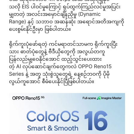
သလို EIS ပါဝင်မှုကြောင့် ရုပ်ထွက်ကြည်လင်မှုအပြင်၊
မျှတတဲ့ အလင်းအမှောင်ချိန်ညှိမှု (Dynamic
Range) နှင့် သဘာဝ အဆန်ဆုံး အရောင်အတိအကျကို
ပေးစွမ်းနိုင်ဦးမှာ ဖြစ်ပါတယ်။
ရိုက်ကူးပုံဖော်ရတဲ့ ကင်မရာတင်သာမက ရိုက်ကူးပြီး
သား ဓာတ်ပုံတွေနဲ့ ဗီဒီယိုတွေကို အလွယ်တကူ
ပြန်လည်မျှဝေနိုင်အောင် ထည့်သွင်းပေးထား
တဲ့ AI လုပ်ဆောင်ချက်တွေကလဲ OPPO Reno15
Series နဲ့ အတူ သုံးစွဲသူတွေရဲ့ နေ့စဉ်ဘဝကို ပိုမို
လွယ်ကူအောင် စီမံပေးနိုင်ပြီဖြစ်ပါတယ်။