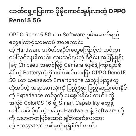
ခေတ်ရှေ့ပြေးကာ ပိုမိုကောင်းမွန်လာတဲ့ OPPO
Reno15 5G
OPPO Reno15 5G ဟာ Software စွမ်းဆောင်ရည်
တွေကြောင့်သာမကပဲ အားကောင်း
တဲ့ Hardware အစိတ်အပိုင်းတွေကြောင့်လဲ ထင်ရှား
ပေါ်လွင်နေပါတယ်။ လှပသပ်ရပ်တဲ့ ဒီဇိုင်း၊ အမြန်နှုန်း
မြင့် Chipset၊ အဆင့်မြင့် Camera စနစ်နဲ့ ကြာရှည်ခံ
နိုင်တဲ့ Batteryတို့ကို ပေါင်းစပ်ထားပြီး OPPO Reno15
5G ဟာ ယနေ့ခေတ် Smartphone အသုံးပြုသူတွေ
လိုအပ်တဲ့ အရာအားလုံးကို ပြည့်စုံစွာ ဖြည့်ဆည်းပေးနိုင်
တဲ့ Experience တစ်ခုကို ပေးစွမ်းနိုင်ပါတယ်။ ထို့
အပြင် ColorOS 16 ရဲ့ Smart Capability တွေနဲ့
ပေါင်းစပ်လိုက်တဲ့အခါမှာ Hardware နဲ့ Software တို့
ကို သဟဇာတဖြစ်အောင် ချိတ်ဆက်ပေးထား
တဲ့ Ecosystem တစ်ခုကို ရရှိနိုင်ပါတယ်။