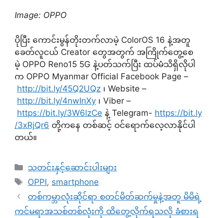
Image: OPPO
ပိုပြီး ကောင်းမွန်တိုးတက်လာမဲ့ ColorOS 16 နဲ့အတူ
ခေတ်လူငယ် Creator တွေအတွက် အကြိုက်တွေ့စေ
မဲ့ OPPO Reno15 5G နဲ့ပတ်သက်ပြီး ထပ်မံသိရှိလိုပါ
က OPPO Myanmar Official Facebook Page –
http://bit.ly/45Q2UQz
၊ Website –
http://bit.ly/4nwInXy
၊ Viber –
https://bit.ly/3W6lzCe
နဲ့ Telegram-
https://bit.ly
/3xRjQr6
တို့ကနေ တစ်ဆင့် ဝင်ရောက်လေ့လာနိုင်ပါ
တယ်။
Categories
သတင်းနှင့်ဆောင်းပါးများ
Tags
OPPI
,
smartphone
တစ်ကမ္ဘာလုံးဆိုင်ရာ စတင်မိတ်ဆက်မှုနဲ့အတူ မိမိရဲ့
ကင်မရာအသစ်တစ်လုံးကို ထိတွေ့လိုက်ရသလို ခံစားရ