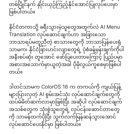
တစ်ပြိုင်နက် နှိုင်းယှဉ်ကြည့်နိုင်အောင်ပြုလုပ်ပေးမှာ
ဖြစ်ပါတယ်။
နိုင်ငံတကာသို့ ခရီးသွားမဲ့သူတွေအတွက်လဲ AI Menu
Translation လုပ်ဆောင်ချက်ဟာ အခြားသော
ဘာသာရပ်မတူညီတဲ့ စာသားတွေကို ဘာသာပြန်ပေးရုံ
သာမက၊ နိုင်ငံခြားဟင်းလျာတွေရဲ့ ပုံစံခန့်မှန်းချက်ကိုပါ
အနီးစပ်ဆုံး တူအောင် ဖော်ပြပေးတာကြောင့် ပြည်ပမှာ
အစားအသောက်မှာယူတဲ့အခါ ပိုမိုလွယ်ကူစေမှာဖြစ်ပါ
တယ်။
ဒါတင်သာမက ColorOS 16 က တကယ်ကို ကျယ်ပြန့်
များပြားလှတဲ့ AI စွမ်းအင်သုံး လုပ်ဆောင်ချက်တွေကို
ထပ်မံမိတ်ဆက်လာမှာဖြစ်ပြီး အဆိုပါ လုပ်ဆောင်ချက်
အသစ်တွေက သုံးစွဲသူတွေရဲ့ လုပ်ငန်းဆောင်တာတွေ
ကို သာမန်ထက်ပိုပြီး သွက်လက်မြန်ဆန်သွားအောင်
လုပ်ဆောင်ပေးနိုင်မှာ ဖြစ်ပါတယ်။