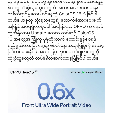
တဲ့ ဒီဇိုင်းပုံစံ၊ ချောမွေ့သွက်လက်လှတဲ့ စွမ်းဆောင်ရည်
နဲ့အတူ သုံးစွဲသူတွေအတွက် အထူးအသားပေး ဆန်း
သစ်တီထွင်မှုတွေပါဝင်နေတဲ့ ColorOS 16 ပဲ ဖြစ်ပါ
တယ်။ ယခုလို သုံးစွဲသူတွေရဲ့ ထောက်ခံအားပေးချက်
အပြည့်အဝရရှိလာမှုပေါ် အခြေခံကာ OPPO က နောင်
ထွက်ရှိလာမဲ့ Update တွေက တစ်ဆင့် ColorOS
16 အတွေ့အကြုံကို ပိုမိုတိုးတက် ကောင်းမွန်စေရန်
ရည်ရွယ်ထားပြီး နေ့စဉ် စမတ်ဖုန်းအသုံးပြုမှုကို အဆင့်
မြှင့်တင်ပေးနိုင်မဲ့ အဆင့်မြင့် လုပ်ဆောင်ချက်တွေကို
သုံးစွဲသူတွေထံ ထပ်မံမိတ်ဆက်လာခဲ့ပြီဖြစ်ပါတယ်။