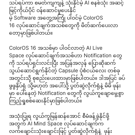
သပ်ရပ်ကာ စမတ်ကျကျနဲ့ သုံးနိုင်မဲ့ AI စနစ်သုံး အဆင့်
မြင့်ကိုယ်ပိုင် ဝန်ဆောင်မှုပေးနိုင်
မဲ့ Software အတွေ့အကြုံ ပါဝင်မဲ့ ColorOS
16 လုပ်ဆောင်ချက်အသစ်တွေကို မိတ်ဆက်ပေးလာ
တော့မှာဖြစ်ပါတယ်။
ColorOS 16 အသစ်မှာ ပါဝင်လာတဲ့ AI Live
Space လုပ်ဆောင်ချက်အသစ်ဟာ Notification တွေ
ကို သပ်ရပ်ရှင်းလင်းပြီး အပြန်အလှန် ပြောဆိုဆက်
သွယ်ဆောင်ရွက်နိုင်တဲ့ Capsule ပုံစံငယ်လေး တစ်ခု
အတွင်းသို့ စုစည်းပေးထားမှာဖြစ်ပါတယ်။ ဒါအပြင် ခပ်
ဖွဖွနှိပ်ရုံ သို့မဟုတ် အပေါ်သို့ ပွတ်ဆွဲလိုက်ရုံနဲ့ မိမိ ဖုန်း
မှာ ပေါ်နေတဲ့ Notification တွေကို လွယ်ကူချောမွေ့စွာ
ကြည့်ရှုစစ်ဆေးနိုင်မှာဖြစ်ပါတယ်။
အသုံးပြုရ လွယ်ကူမြန်ဆန်အောင် စီမံခန့်ခွဲနိုင်ဖို့
အတွက် AI Mind Space လုပ်ဆောင်ချက်က
လက်ချောင်းသုံးချောင်းဖြင့် ပွတ်ဆွဲလိုက်ရုံနဲ့ ဖုန်း