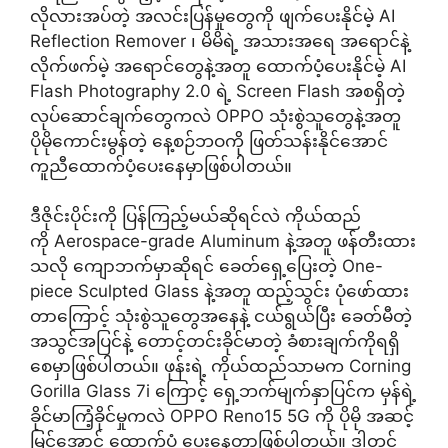
လိုလားအပ်တဲ့ အလင်းပြန်မှုတွေကို ဖျက်ပေးနိုင်မဲ့ AI
Reflection Remover ၊ မိမိရဲ့ အသားအရေ အရောင်နဲ့
လိုက်ဖက်မဲ့ အရောင်တွေနဲ့အတူ ထောက်ပံ့ပေးနိုင်မဲ့ AI
Flash Photography 2.0 ရဲ့ Screen Flash အစရှိတဲ့
လုပ်ဆောင်ချက်တွေကလဲ OPPO သုံးစွဲသူတွေနဲ့အတူ
ပိုမိုကောင်းမွန်တဲ့ နေ့စဉ်ဘဝကို ဖြတ်သန်းနိုင်အောင်
ကူညီထောက်ပံ့ပေးနေမှာဖြစ်ပါတယ်။
ဒီဇိုင်းပိုင်းကို ပြန်ကြည့်မယ်ဆိုရင်လဲ ကိုယ်ထည်
ကို Aerospace-grade Aluminum နဲ့အတူ ဖန်တီးထား
သလို ကျောဘက်မှာဆိုရင် ခေတ်ရှေ့ပြေးတဲ့ One-
piece Sculpted Glass နဲ့အတူ ထည့်သွင်း ပုံဖော်ထား
တာကြောင့် သုံးစွဲသူတွေအနေနဲ့ ငယ်ရွယ်ပြီး ခေတ်မီတဲ့
အသွင်အပြင်နဲ့ တောင့်တင်းခိုင်မာတဲ့ ခံစားချက်ကိုရရှိ
စေမှာဖြစ်ပါတယ်။ ဖုန်းရဲ့ ကိုယ်ထည်သာမက Corning
Gorilla Glass 7i ကြောင့် ရှေ့ဘက်မျက်နှာပြင်က မှန်ရဲ့
ခိုင်မာကြံ့ခိုင်မှုကလဲ OPPO Reno15 5G ကို ပိုမို အဆင့်
မြင့်အောင် ထောက်ပံ့ ပေးနေတာဖြစ်ပါတယ်။ ဒါတင်