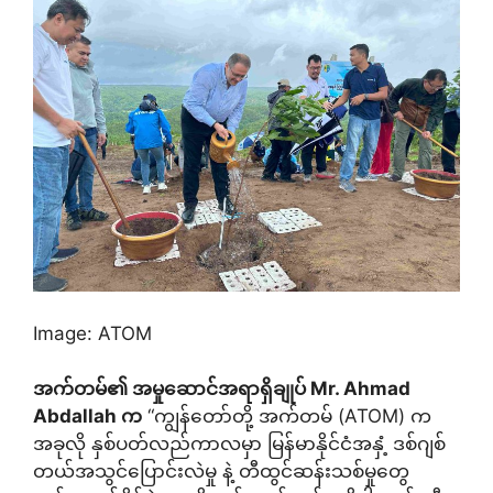
Image: ATOM
အက်တမ်၏ အမှုဆောင်အရာရှိချုပ်
Mr. Ahmad
Abdallah
က
“ကျွန်တော်တို့ အက်တမ် (ATOM) က
အခုလို နှစ်ပတ်လည်ကာလမှာ မြန်မာနိုင်ငံအနှံ့ ဒစ်ဂျစ်
တယ်အသွင်ပြောင်းလဲမှု နဲ့ တီထွင်ဆန်းသစ်မှုတွေ