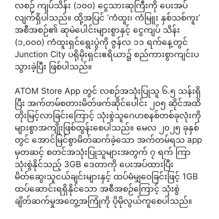
လစဉ် ကျပ်သိန်း (၁၀၀) ငွေသားဆုကြီးကို ပေးအပ်
လျက်ရှိပါသည်။ ထို့အပြင် ‘ကံထူး၊ ကံမြူး နှစ်သစ်ကူး’
အစီအစဉ်၏ ဆုမဲပေါင်းများစွာနှင့် ငွေကျပ် သိန်း
(၁,၀၀၀) ကံထူးရှင်ရွေးပွဲကို ဇွန်လ ၁၁ ရက်နေ့တွင်
Junction City ပရိုမိုးရှင်းဧရိယာ၌ စည်ကားစွာကျင်းပ
သွားခဲ့ပြီး ဖြစ်ပါသည်။
ATOM Store App တွင် လစဉ်အသုံးပြုသူ ၆.၅ သန်းရှိ
ပြီး အက်တမ်စတားမိတ်ဖက်ဆိုင်ပေါင်း ၂၀၅ ဆိုင်အထိ
တိုးမြင့်လာခြင်းကြောင့် သုံးစွဲသူဂေဟစနစ်တစ်ခုလုံးကို
များစွာအကျိုးဖြစ်ထွန်းစေပါသည်။ မေလ ၂၀၂၅ ခုနှစ်
တွင် အောင်မြင်စွာမိတ်ဆက်ခဲ့သော အက်တမ်ရသ app
မှတဆင့် စတင်အသုံးပြုသူများအတွက် ၇ ရက် ကြာ
သုံးစွဲနိုင်သည့် 3GB ဒေတာကို ပေးအပ်ထားပြီး
မိတ်ဆွေ၊သူငယ်ချင်းများနှင့် ထပ်မံမျှဝေခြင်းဖြင့် 1GB
ထပ်ဆောင်းရရှိနိုင်သော အစီအစဉ်ကြောင့် သုံးစွဲ
ချိတ်ဆက်မှုအတွေ့အကြုံကို ပိုမိုလွယ်ကူစေပါသည်။