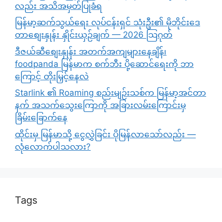
လည်း အသိအမှတ်ပြုခံရ
မြန်မာ့ဆက်သွယ်ရေး လုပ်ငန်းရှင် သုံးဦး၏ မိုဘိုင်းဒေ
တာစျေးနှုန်း နှိုင်းယှဉ်ချက် — 2026 သြဂုတ်
ဒီဇယ်ဆီစျေးနှုန်း အတက်အကျများနေချိန်၊
foodpanda မြန်မာက စက်ဘီး ပို့ဆောင်ရေးကို ဘာ
ကြောင့် တိုးမြှင့်နေလဲ
Starlink ၏ Roaming စည်းမျဉ်းသစ်က မြန်မာ့အင်တာ
နက် အသက်သွေးကြောကို အခြားလမ်းကြောင်းမှ
ခြိမ်းခြောက်နေ
ထိုင်းမှ မြန်မာသို့ ငွေလွှဲခြင်း ပိုမြန်လာသော်လည်း —
လုံလောက်ပါသလား?
Tags