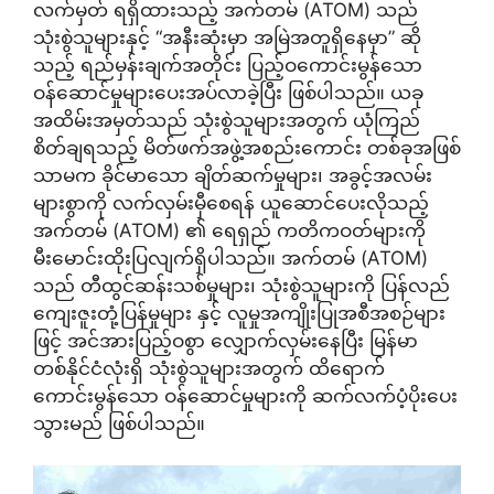
လက်မှတ် ရရှိထားသည့် အက်တမ် (ATOM) သည်
သုံးစွဲသူများနှင့် “အနီးဆုံးမှာ အမြဲအတူရှိနေမှာ” ဆို
သည့် ရည်မှန်းချက်အတိုင်း ပြည့်ဝကောင်းမွန်သော
ဝန်ဆောင်မှုများပေးအပ်လာခဲ့ပြီး ဖြစ်ပါသည်။ ယခု
အထိမ်းအမှတ်သည် သုံးစွဲသူများအတွက် ယုံကြည်
စိတ်ချရသည့် မိတ်ဖက်အဖွဲ့အစည်းကောင်း တစ်ခုအဖြစ်
သာမက ခိုင်မာသော ချိတ်ဆက်မှုများ၊ အခွင့်အလမ်း
များစွာကို လက်လှမ်းမှီစေရန် ယူဆောင်ပေးလိုသည့်
အက်တမ် (ATOM) ၏ ရေရှည် ကတိကဝတ်များကို
မီးမောင်းထိုးပြလျက်ရှိပါသည်။ အက်တမ် (ATOM)
သည် တီထွင်ဆန်းသစ်မှုများ၊ သုံးစွဲသူများကို ပြန်လည်
ကျေးဇူးတုံ့ပြန်မှုများ နှင့် လူမှုအကျိုးပြုအစီအစဉ်များ
ဖြင့် အင်အားပြည့်ဝစွာ လျှောက်လှမ်းနေပြီး မြန်မာ
တစ်နိုင်ငံလုံးရှိ သုံးစွဲသူများအတွက် ထိရောက်
ကောင်းမွန်သော ဝန်ဆောင်မှုများကို ဆက်လက်ပံ့ပိုးပေး
သွားမည် ဖြစ်ပါသည်။