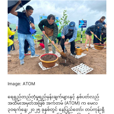
Image: ATOM
ရေရှည်တည်တံ့မှုရည်မှန်းချက်များနှင့် နှစ်ပတ်လည်
အထိမ်းအမှတ်အဖြစ် အက်တမ် (ATOM) က မေလ
၃၀ရက်နေ့၊ ၂၀၂၅ ခုနှစ်တွင် နေပြည်တော်၊ တပ်ကုန်းရှိ