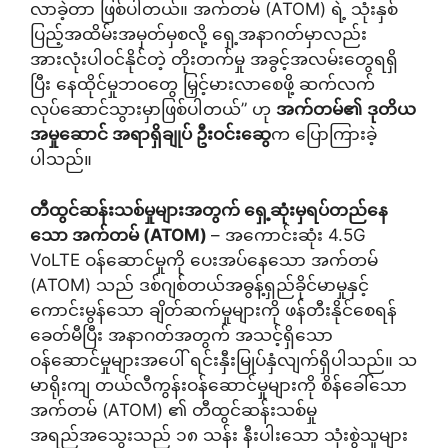
လာခဲ့တာ ဖြစ်ပါတယ်။ အက်တမ် (ATOM) ရဲ့ သုံးနှစ်
ပြည့်အထိမ်းအမှတ်မှစလို့ ရှေ့အနာဂတ်မှာလည်း
အားလုံးပါဝင်နိုင်တဲ့ တိုးတက်မှု အခွင့်အလမ်းတွေရရှိ
ပြီး နေထိုင်မှုဘဝတွေ မြှင့်မားလာစေဖို့ ဆက်လက်
လုပ်ဆောင်သွားမှာဖြစ်ပါတယ်” ဟု
အက်တမ်၏
ဒုတိယ
အမှုဆောင် အရာရှိချုပ် ဦးဝင်းဆွေ
က ပြောကြားခဲ့
ပါသည်။
တီထွင်ဆန်းသစ်မှုများအတွက် ရှေ့ဆုံးမှရပ်တည်နေ
သော အက်တမ် (
ATOM)
– အကောင်းဆုံး 4.5G
VoLTE ဝန်ဆောင်မှုကို ပေးအပ်နေသော အက်တမ်
(ATOM) သည် ဒစ်ဂျစ်တယ်အဓွန့်ရှည်ခိုင်မာမှုနှင့်
ကောင်းမွန်သော ချိတ်ဆက်မှုများကို ဖန်တီးနိုင်စေရန်
ခေတ်မီပြီး အနာဂတ်အတွက် အသင့်ရှိသော
ဝန်ဆောင်မှုများအပေါ် ရင်းနှီးမြုပ်နှံလျက်ရှိပါသည်။ သ
မာရိုးကျ တယ်လီကွန်းဝန်ဆောင်မှုများကို စိန်ခေါ်သော
အက်တမ် (ATOM) ၏ တီထွင်ဆန်းသစ်မှု
အရည်အသွေးသည် ၁၈ သန်း နီးပါးသော သုံးစွဲသူများ