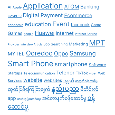
Application
ATOM
Banking
AI
Apple
Digital Payment
Ecommerce
Covid 19
Event
education
facebook
Game
economic
Huawei
Internet
Games
google
Internet Service
MPT
Marketing
Job Searching
Provider
Interview Article
Ooredoo
Samsung
Oppo
MYTEL
Smart Phone
smartphone
Software
Telenor
TikTok
Startups
Telecommunication
Web
viber
website
websites
Services
ကုမ္ပဏီ
တက္ကဆီဝန်ဆောင်မှု
နည်းပညာ
ထုတ်ပြန်ကြေငြာချက်
မိုဘိုင်းလ်
၀န်
app
အင်တာနက်ဝန်ဆောင်မှု
သယ်ယူပို့ဆောင်ရေး
ဆောင်မှု