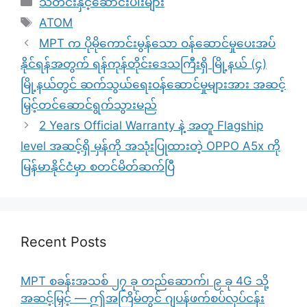
သတင်းနှင့်ဆောင်းပါးများ
Tags
ATOM
MPT က ပိုမိုကောင်းမွန်သော ဝန်ဆောင်မှုပေးအပ်
နိုင်ရန်အတွက် ရန်ကုန်တိုင်းဒေသကြီးရှိ မြို့နယ် (၄)
မြို့နယ်တွင် ဆက်သွယ်ရေးဝန်ဆောင်မှုများအား အဆင့်
မြှင့်တင်ဆောင်ရွက်သွားမည်
2 Years Official Warranty နဲ့ အတူ Flagship
level အဆင့်ရှိ မှန်ကို အသုံးပြုထားတဲ့ OPPO A5x ကို
မြန်မာနိုင်ငံမှာ စတင်မိတ်ဆက်ပြီ
Recent Posts
MPT စခန်းအသစ် ၂၇ ခု တည်ဆောက်၊ ၉ ခု 4G သို့
အဆင့်မြှင့် — ဤအကြိမ်တွင် ဂျပန်ဖက်စပ်လုပ်ငန်း