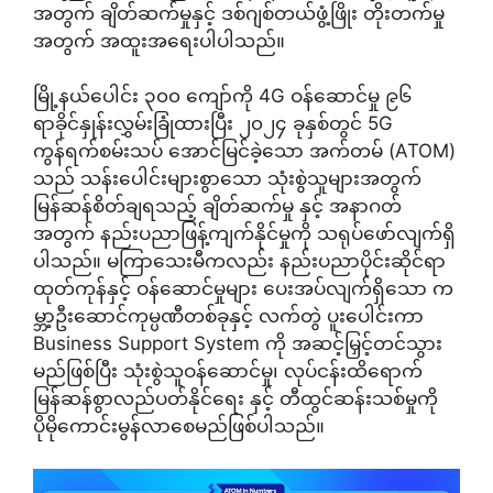
အတွက် ချိတ်ဆက်မှုနှင့် ဒစ်ဂျစ်တယ်ဖွံ့ဖြိုး တိုးတက်မှု
အတွက် အထူးအရေးပါပါသည်။
မြို့နယ်ပေါင်း ၃၀၀ ကျော်ကို 4G ဝန်ဆောင်မှု ၉၆
ရာခိုင်နှုန်းလွှမ်းခြုံထားပြီး ၂၀၂၄ ခုနှစ်တွင် 5G
ကွန်ရက်စမ်းသပ် အောင်မြင်ခဲ့သော အက်တမ် (ATOM)
သည် သန်းပေါင်းများစွာသော သုံးစွဲသူများအတွက်
မြန်ဆန်စိတ်ချရသည့် ချိတ်ဆက်မှု နှင့် အနာဂတ်
အတွက် နည်းပညာဖြန့်ကျက်နိုင်မှုကို သရုပ်ဖော်လျက်ရှိ
ပါသည်။ မကြာသေးမီကလည်း နည်းပညာပိုင်းဆိုင်ရာ
ထုတ်ကုန်နှင့် ဝန်ဆောင်မှုများ ပေးအပ်လျက်ရှိသော က
မ္ဘာ့ဦးဆောင်ကုမ္ပဏီတစ်ခုနှင့် လက်တွဲ ပူးပေါင်းကာ
Business Support System ကို အဆင့်မြှင့်တင်သွား
မည်ဖြစ်ပြီး သုံးစွဲသူဝန်ဆောင်မှု၊ လုပ်ငန်းထိရောက်
မြန်ဆန်စွာလည်ပတ်နိုင်ရေး နှင့် တီထွင်ဆန်းသစ်မှုကို
ပိုမိုကောင်းမွန်လာစေမည်ဖြစ်ပါသည်။