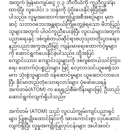
အတွက် မြန်မာကျပ်ငွေ ၇.၃ ဘီလီယံကို ကူညီလှူဒါန်း
ထားပြီး လူပေါင်း ၁ သန်းကို ပံ့ပိုးပေးနိုင်ခဲ့ပြီးဖြစ်
ပါသည်။ လူမှုအထောက်အကူပြုအစီအစဉ်များ မှတ
ဆင့် သဘာဝဘေးအန္တရာယ်ကြုံတွေ့ခဲ့ရသော မိဘပြည်
သူများအတွက် ပါဝင်ကူညီပေးခဲ့ပြီး လူငယ်များအတွက်
ပညာရေးနှင့် ဒစ်ဂျစ်တယ်ဆိုင်ရာဗဟုသုတတိုးပွားရေး၊
နည်းပညာအကူအညီဖြင့် ကျန်းမာရေးထောက်ပံ့မှုများ
ကို ဆောင်ရွက်ပေးနိုင်ခဲ့ပါသည်။ ထို့အပြင်
ကျောင်းသား၊ ကျောင်းသူများကို ဒစ်ဂျစ်တယ်သင်ကြား
ရေး ထောက်ပံ့ပစ္စည်းများ ဖြင့် လေ့လာသင်ယူစေရုံသာ
မက သုံးစွဲသူများထံ ဝန်ဆောင်မှုများ ယူဆောင်လာပေး
ပြီး ခိုင်မာတည်တံ့သောရလာဒ်များ ပုံဖော်ပေးရန်
အက်တမ်(ATOM) က ရေရှည်စီမံကိန်းများဖြင့် ဦးတည်
ဆောင်ရွက်လျက်ရှိပါသည်။
အက်တမ် (ATOM) သည် လူငယ်ကျွမ်းကျင်ပညာရှင်
များ ပြုစုပျိုးထောင်ခြင်းကို အားကောင်းစွာ လုပ်ဆောင်
လျက်ရှိပြီး လူမှုအကျိုးပြုလုပ်ငန်းများ အပါအဝင်၊