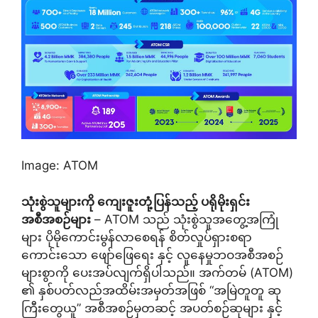
Image: ATOM
သုံးစွဲသူများကို ကျေးဇူးတုံ့ပြန်သည့် ပရိုမိုးရှင်း
အစီအစဉ်များ
– ATOM သည် သုံးစွဲသူအတွေ့အကြုံ
များ ပိုမိုကောင်းမွန်လာစေရန် စိတ်လှုပ်ရှားစရာ
ကောင်းသော ဖျော်ဖြေရေး နှင့် လူနေမှုဘဝအစီအစဉ်
များစွာကို ပေးအပ်လျက်ရှိပါသည်။ အက်တမ် (ATOM)
၏ နှစ်ပတ်လည်အထိမ်းအမှတ်အဖြစ် “အမြဲတူတူ ဆု
ကြီးတွေယူ” အစီအစဉ်မှတဆင့် အပတ်စဉ်ဆုများ နှင့်