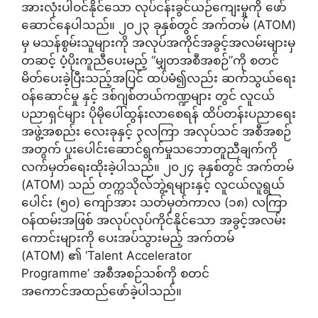
အားလုံးပါဝင်နိုင်သော လုပ်ငန်းခွင်ယဉ်ကျေးမှုကို ဖော်
ဆောင်နေပါသည်။ ၂၀၂၃ ခုနှစ်တွင် အက်တမ် (ATOM)
မှ မသန်စွမ်းသူများကို အလုပ်အကိုင်အခွင့်အလမ်းများမှ
တဆင့် ပံ့ပိုးကူညီပေးမည့် “မျှတအစီအစဉ်”ကို စတင်
မိတ်ပေးခဲ့ပြီးသည့်အပြင် ထပ်မံ၍လည်း ဆက်သွယ်ရေး
ဝန်ဆောင်မှု နှင့် ဒစ်ဂျစ်တယ်ကဏ္ဍများ တွင် လူငယ်
ပညာရှင်များ ပိုမိုပေါ်ထွန်းလာစေရန် ထိပ်တန်းပညာရေး
အဖွဲ့အစည်း လေးခုနှင့် ၃လကြာ အလုပ်သင် အစီအစဉ်
အတွက် ပူးပေါင်းဆောင်ရွက်မှုသဘောတူညီချက်ကို
လက်မှတ်ရေးထိုးခဲ့ပါသည်။ ၂၀၂၄ ခုနှစ်တွင် အက်တမ်
(ATOM) သည် တက္ကသိုလ်ဘွဲ့ရများနှင့် လူငယ်လူရွယ်
ပေါင်း (၅၀) ကျော်အား သတ်မှတ်ကာလ (၁၈) လကြာ
ဝန်ထမ်းအဖြစ် အလုပ်လုပ်ကိုင်နိုင်သော အခွင့်အလမ်း
ကောင်းများကို ပေးအပ်သွားမည့် အက်တမ်
(ATOM) ၏ ‘Talent Accelerator
Programme’ အစီအစဉ်သစ်ကို စတင်
အကောင်အထည်ဖော်ခဲ့ပါသည်။