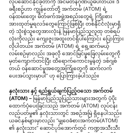
လုပ်ဆောင်နိုင်ခဲ့တာကို အင်မတန်ဂုဏ်ယူမိပါတယ်။ ဒီ
ခရီးစဉ်ဟာ ကျွန်တော်တို့ အက်တမ် (ATOM) ရဲ့
ဝန်ထမ်းတွေ၊ မိတ်ဖက်အဖွဲ့အစည်းတွေရဲ့ ကြိုးစား
အားထုတ်မှုရလဒ်တွေကြောင့်ဖြစ်ပြီး တစ်နိုင်ငံလုံးမှာရှိ
တဲ့ သုံးစွဲသူတွေအားလုံးနဲ့ မြန်မာပြည်သူလူထု တစ်ရပ်
လုံးကိုလည်း ကျေးဇူးအထူးတင်ရှိပါကြောင်း ပြောကြား
လိုပါတယ်။ အက်တမ် (ATOM) ရဲ့ ရှေ့ဆက်မယ့်
လမ်းစဉ်မှာလည်း အခုလို အောင်မြင်မှုခြေလှမ်းတွေကို
မှတ်ကျောက်တင်ပြီး ထိရောက်ကောင်းမွန်တဲ့ ဒစ်ဂျစ်
တယ် ဝန်ဆောင်မှုအတွေ့အကြုံတွေကို ဆက်လက်
ပေးအပ်သွားမှာပါ” ဟု ပြောကြားခဲ့ပါသည်။
နှလုံးသား နှင့် ရည်ရွယ်ချက်ပြည့်ဝသော အက်တမ်
(ATOM) –
မြန်မာပြည်သူပြည်သားများအတွက် ပံ့ပိုး
ထောက်ပံ့ပေးခြင်းသည် အက်တမ် (ATOM) လုပ်ငန်း
လည်ပတ်မှု၏ နှလုံးသားတွင် အစဉ်အမြဲ ရှိနေပါသည်။
ယခင်နှစ်များမှာလည်း “မျှဝေခံစားအက်တမ်(ATOM)
၏ နှလုံးသား” ဆောင်ပုဒ်အောက်တွင် ကဏ္ဍအသီးသီး