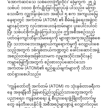
‘အောက်ဆင်သေ သစ်တောကြိုးဝိုင်း’ မြေကွက် ၂၅ ၌
သစ်ပင် ၁၀၀၀ စိုက်ပျိုးခြင်းပြုလုပ်ခဲ့ ပါသည်။ မကြာ
သေးမီက လှူုဒါန်းခဲ့သော အဆိုပါ ၅ ဧက အကျယ်မြေ
နေရာတွင် အက်တမ် (ATOM) ၏ စီမံခန့်ခွဲရေးအဖွဲ့ဝင်
များနှင့်တကွ လုပ်အားပေးဝန်ထမ်းများ ပူးပေါင်းပါဝင်
ပြီး သစ်ပင်စိုက်ပျိုးခဲ့ကြပါသည်။ ဤအစီအစဉ်သည်
ပတ်ဝန်းကျင်ထိန်းသိမ်းရေးကို များစွာအကူအညီဖြစ်စေ
ပြီး သဘာဝဘေးအန္တရာယ်ကျရောက်မှုကို လျော့ပါးစေ
သည့်အတွက် ဒစ်ဂျစ်တယ်ကဏ္ဍတွင် ခေါင်းဆောင်အဖွဲ့
အစည်းတစ်ခုအဖြစ်သာမက လူမှုအသိုင်းအဝိုင်းနှင့်
ကမ္ဘာမြေကြီးအတွက် စဉ်းစားလုပ်ဆောင်သော
အက်တမ် (ATOM)၏ ရည်ရွယ်ချက်များကို သိသာ
ထင်ရှားစေပါသည်။
“ကျွန်တော်တို့ အက်တမ် (ATOM) က သုံးနှစ်တာခရီးက
နေ အခုချိန်ထိ မြန်မာပြည်သူပြည်သားတွေအတွက်
ပညာရေး၊ ကျန်းမာရေး နဲ့ စီးပွားရေးဖွံ့ဖြိုးတိုးတက်မှု
တွေ ဖန်တီးပေးနိုင်ဖို့ အစီအစဉ်များစွာနဲ့ လျှောက်လှမ်း