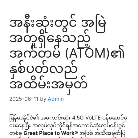
အနီးဆုံးတွင် အမြဲ
အတူရှိနေသည့်
အက်တမ် (ATOM)၏
နှစ်ပတ်လည်
အထိမ်းအမှတ်
2025-06-11
by
Admin
မြန်မာနိုင်ငံ၏ အကောင်းဆုံး 4.5G VoLTE ဝန်ဆောင်မှု
ပေးနေပြီး အလုပ်လုပ်ကိုင်ရန်အကောင်ဆုံးလုပ်ငန်းခွင်
တစ်ခု
Great Place to Work®
အဖြစ် အသိအမှတ်ပြု