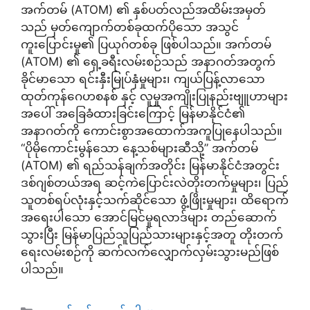
အက်တမ် (ATOM) ၏ နှစ်ပတ်လည်အထိမ်းအမှတ်
သည် မှတ်ကျောက်တစ်ခုထက်ပိုသော အသွင်
ကူးပြောင်းမှု၏ ပြယုဂ်တစ်ခု ဖြစ်ပါသည်။ အက်တမ်
(ATOM) ၏ ရှေ့ခရီးလမ်းစဉ်သည် အနာဂတ်အတွက်
ခိုင်မာသော ရင်းနှီးမြုပ်နှံမှုများ၊ ကျယ်ပြန့်လာသော
ထုတ်ကုန်ဂေဟစနစ် နှင့် လူမှုအကျိုးပြုနည်းဗျူဟာများ
အပေါ် အခြေခံထားခြင်းကြောင့် မြန်မာနိုင်ငံ၏
အနာဂတ်ကို ကောင်းစွာအထောက်အကူပြုနေပါသည်။
“ပိုမိုကောင်းမွန်သော နေ့သစ်များဆီသို့” အက်တမ်
(ATOM) ၏ ရည်သန်ချက်အတိုင်း မြန်မာနိုင်ငံအတွင်း
ဒစ်ဂျစ်တယ်အရ ဆင့်ကဲပြောင်းလဲတိုးတက်မှုများ၊ ပြည်
သူတစ်ရပ်လုံးနှင့်သက်ဆိုင်သော ဖွံ့ဖြိုးမှုများ၊ ထိရောက်
အရေးပါသော အောင်မြင်မှုရလာဒ်များ တည်ဆောက်
သွားပြီး မြန်မာပြည်သူပြည်သားများနှင့်အတူ တိုးတက်
ရေးလမ်းစဉ်ကို ဆက်လက်လျှောက်လှမ်းသွားမည်ဖြစ်
ပါသည်။
Categories