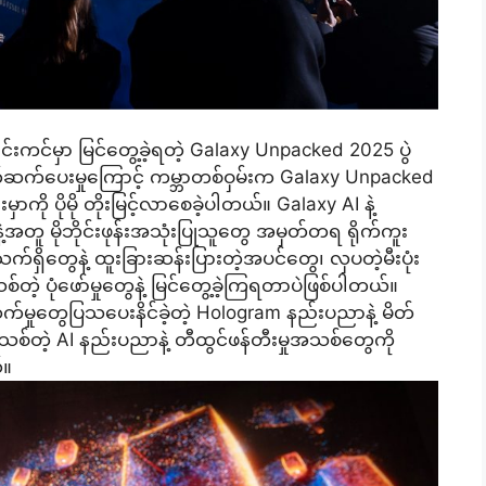
းကင်မှာ မြင်တွေ့ခဲ့ရတဲ့ Galaxy Unpacked 2025 ပွဲ
တ်ဆက်ပေးမှုကြောင့် ကမ္ဘာတစ်ဝှမ်းက Galaxy Unpacked
းမှာကို ပိုမို တိုးမြင့်လာစေခဲ့ပါတယ်။ Galaxy AI နဲ့
ဲ့အတူ မိုဘိုင်းဖုန်းအသုံးပြုသူတွေ အမှတ်တရ ရိုက်ကူး
သက်ရှိတွေနဲ့ ထူးခြားဆန်းပြားတဲ့အပင်တွေ၊ လှပတဲ့မီးပုံး
်တဲ့ ပုံဖော်မှုတွေနဲ့ မြင်တွေ့ခဲ့ကြရတာပဲဖြစ်ပါတယ်။
မှုတွေပြသပေးနိင်ခဲ့တဲ့ Hologram နည်းပညာနဲ့ မိတ်
်တဲ့ AI နည်းပညာနဲ့ တီထွင်ဖန်တီးမှုအသစ်တွေကို
်။