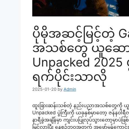
ပိုမိုအဆင့်မြင့်တဲ
အသစ်တွေ ယူဆောင
Unpacked 2025 ပွ
ရက်ပိုင်းသာလို
2025-01-20
by
Admin
ထူးခြားဆန်းသစ်တဲ့ နည်းပညာအသစ်တွေကို ယ
Unpacked ပွဲကြီးကို ယခုနှစ်မှာတော့ ဇန်နဝါ
နာရီခွဲအချိန်မှာ ကျင်းပပြုလုပ်သွားတော့မှာပဲဖ
မြင့်လာပြီး နေ့စဉ်ဘဝအတွက် အဖော်မွန်ကောင