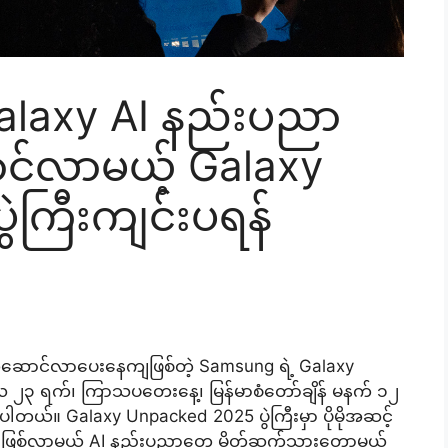
့ Galaxy AI နည်းပညာ
်လာမယ့် Galaxy
ဲကြီးကျင်းပရန်
ူဆောင်လာပေးနေကျဖြစ်တဲ့ Samsung ရဲ့ Galaxy
ရီလ ၂၃ ရက်၊ ကြာသပတေးနေ့၊ မြန်မာစံတော်ချိန် မနက် ၁၂
ြစ်ပါတယ်။ Galaxy Unpacked 2025 ပွဲကြီးမှာ ပိုမိုအဆင့်
်းဖြစ်လာမယ့် AI နည်းပညာတွေ မိတ်ဆက်သွားတော့မယ့်