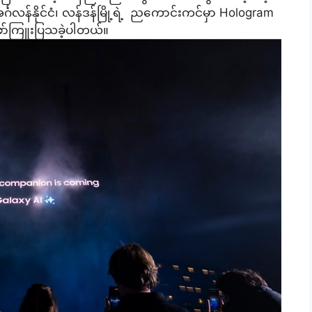
န်နိုင်ငံ၊ လန်ဒန်မြို့ရဲ့ ညကောင်းကင်မှာ Hologram
ဖော်ကြူးပြသခဲ့ပါတယ်။