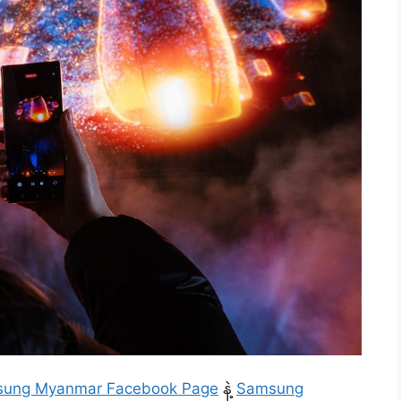
ung Myanmar Facebook Page
နဲ့
Samsung