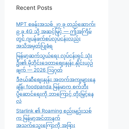
Recent Posts
MPT စခန်းအသစ် ၂၇ ခု တည်ဆောက်၊
၉ ခု 4G သို့ အဆင့်မြှင့် — ဤအကြိမ်
တွင် ဂျပန်ဖက်စပ်လုပ်ငန်းလည်း
အသိအမှတ်ပြုခံရ
မြန်မာ့ဆက်သွယ်ရေး လုပ်ငန်းရှင် သုံး
ဦး၏ မိုဘိုင်းဒေတာစျေးနှုန်း နှိုင်းယှဉ်
ချက် — 2026 သြဂုတ်
ဒီဇယ်ဆီစျေးနှုန်း အတက်အကျများနေ
ချိန်၊ foodpanda မြန်မာက စက်ဘီး
ပို့ဆောင်ရေးကို ဘာကြောင့် တိုးမြှင့်နေ
လဲ
Starlink ၏ Roaming စည်းမျဉ်းသစ်
က မြန်မာ့အင်တာနက်
အသက်သွေးကြောကို အခြား