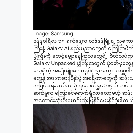
Image: Samsung
ဇန်နဝါရီလ ၁၅ ရက်နေ့က လန်ဒန်မြို့ရဲ့ ညကောင်
ကြီးနဲ့ Galaxy AI နည်းပညာတွေကို ကြေငြာမိ
ပွဲကြီးကို စောင့်မျှော်နေကြသူတွေရဲ့ စိတ်လှုပ်ရှာ
Galaxy Unpacked ပွဲကြီးအတွက် ပုံဖော်မှုတွေန
လေ့ရှိတဲ့ အမျိုးမျိုးသောရုပ်ပုံလွှာတွေ၊ အဏ္ဏဝါ
တွေနဲ့ အားကစားပြိုင်ပွဲ အစရှိတာတွေကို ဆန်းသစ
အမြင်ဆန်းသစ်သလို ရင်သတ်ရှုမောဖွယ် တင်ဆက်
ဆက်မှုက မကြာခင်ရောက်ရှိလာတော့မယ့် ဆန်းသစ
အကောင်းဆုံးမီးမောင်းထိုးပြနိုင်ပေးနိုင်ခဲ့ပါတယ