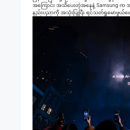
အကြောင်း အသိပေးတဲ့အနေနဲ့ Samsung က အင်္ဂလ
နည်းပညာကို အသုံးပြုပြီး ရင်သတ်ရှုမောဖွယ်