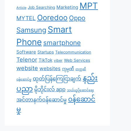
MPT
Marketing
Job Searching
Article
Ooredoo
Oppo
MYTEL
Smart
Samsung
Phone
smartphone
Software
Startups
Telecommunication
Telenor
TikTok
Web Services
viber
website
websites
ကုမ္ပဏီ
တက္ကဆီ
နည်း
ထုတ်ပြန်ကြေငြာချက်
ဝန်ဆောင်မှု
ပညာ
မိုဘိုင်းလ် app
သယ်ယူပို့ဆောင်ရေး
၀န်ဆောင်
အင်တာနက်ဝန်ဆောင်မှု
မှု