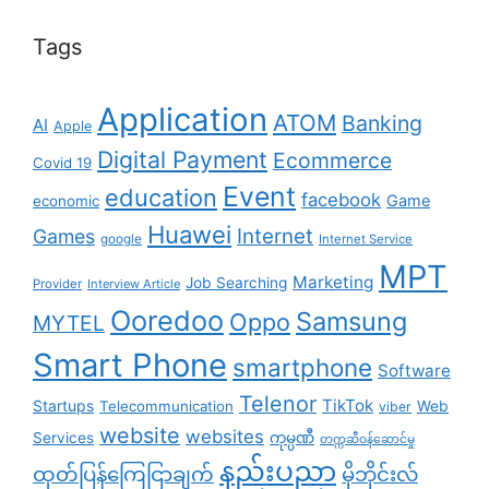
Tags
Application
ATOM
Banking
AI
Apple
Digital Payment
Ecommerce
Covid 19
Event
education
facebook
Game
economic
Huawei
Internet
Games
google
Internet Service
MPT
Marketing
Job Searching
Provider
Interview Article
Ooredoo
Samsung
Oppo
MYTEL
Smart Phone
smartphone
Software
Telenor
TikTok
Startups
Telecommunication
Web
viber
website
websites
Services
ကုမ္ပဏီ
တက္ကဆီဝန်ဆောင်မှု
နည်းပညာ
ထုတ်ပြန်ကြေငြာချက်
မိုဘိုင်းလ်