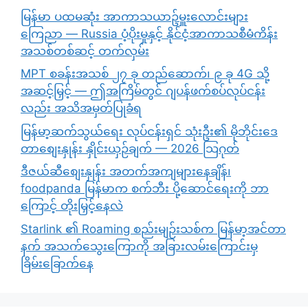
မြန်မာ ပထမဆုံး အာကာသယာဥ်မှူးလောင်းများ
ကြေညာ — Russia ပံ့ပိုးမှုနှင့် နိုင်ငံ့အာကာသစီမံကိန်း
အသစ်တစ်ဆင့် တက်လှမ်း
MPT စခန်းအသစ် ၂၇ ခု တည်ဆောက်၊ ၉ ခု 4G သို့
အဆင့်မြှင့် — ဤအကြိမ်တွင် ဂျပန်ဖက်စပ်လုပ်ငန်း
လည်း အသိအမှတ်ပြုခံရ
မြန်မာ့ဆက်သွယ်ရေး လုပ်ငန်းရှင် သုံးဦး၏ မိုဘိုင်းဒေ
တာစျေးနှုန်း နှိုင်းယှဉ်ချက် — 2026 သြဂုတ်
ဒီဇယ်ဆီစျေးနှုန်း အတက်အကျများနေချိန်၊
foodpanda မြန်မာက စက်ဘီး ပို့ဆောင်ရေးကို ဘာ
ကြောင့် တိုးမြှင့်နေလဲ
Starlink ၏ Roaming စည်းမျဉ်းသစ်က မြန်မာ့အင်တာ
နက် အသက်သွေးကြောကို အခြားလမ်းကြောင်းမှ
ခြိမ်းခြောက်နေ