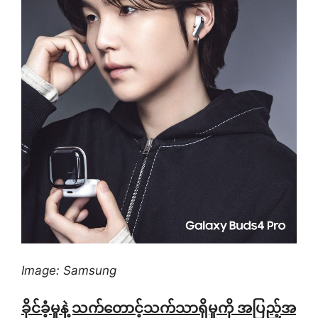
Image: Samsung
ခိုင်ခံ့မှုနဲ့ သက်တောင့်သက်သာရှိမှုကို အပြည့်အ