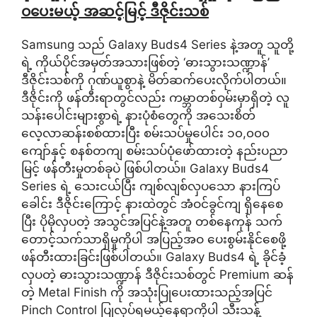
ဝပေးမယ့် အဆင့်မြင့် ဒီဇိုင်းသစ်
Samsung သည် Galaxy Buds4 Series နဲ့အတူ သူတို့
ရဲ့ ကိုယ်ပိုင်အမှတ်အသားဖြစ်တဲ့ ‘ဓားသွားသဏ္ဍာန်’
ဒီဇိုင်းသစ်ကို ဂုဏ်ယူစွာနဲ့ မိတ်ဆက်ပေးလိုက်ပါတယ်။
ဒီဇိုင်းကို ဖန်တီးရာတွင်လည်း ကမ္ဘာတစ်ဝှမ်းမှာရှိတဲ့ လူ
သန်းပေါင်းများစွာရဲ့ နားပုံစံတွေကို အသေးစိတ်
လေ့လာဆန်းစစ်ထားပြီး စမ်းသပ်မှုပေါင်း ၁၀,၀၀၀
ကျော်နှင့် စနစ်တကျ စမ်းသပ်ပုံဖော်ထားတဲ့ နည်းပညာ
မြင့် ဖန်တီးမှုတစ်ခုပဲ ဖြစ်ပါတယ်။ Galaxy Buds4
Series ရဲ့ သေးငယ်ပြီး ကျစ်လျစ်လှပသော နားကြပ်
ခေါင်း ဒီဇိုင်းကြောင့် နားထဲတွင် အံဝင်ခွင်ကျ ရှိနေစေ
ပြီး ပိုမိုလှပတဲ့ အသွင်အပြင်နဲ့အတူ တစ်နေကုန် သက်
တောင့်သက်သာရှိမှုကိုပါ အပြည့်အဝ ပေးစွမ်းနိုင်စေဖို့
ဖန်တီးထားခြင်းဖြစ်ပါတယ်။ Galaxy Buds4 ရဲ့ ခိုင်ခံ့
လှပတဲ့ ဓားသွားသဏ္ဍာန် ဒီဇိုင်းသစ်တွင် Premium ဆန်
တဲ့ Metal Finish ကို အသုံးပြုပေးထားသည့်အပြင်
Pinch Control ပြုလုပ်ရမယ့်နေရာကိုပါ သီးသန့်