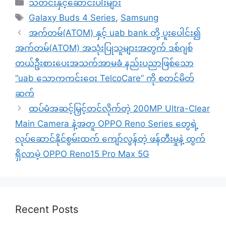
Categories
သတင်းနှင့်ဆောင်းပါးများ
Tags
Galaxy Buds 4 Series
,
Samsung
အက်တမ်(ATOM) နှင့် uab bank တို့ ပူးပေါင်း၍
အက်တမ်(ATOM) အသုံးပြုသူများအတွက် ဒစ်ဂျစ်
တယ်ဦးစားပေးအသက်အာမခံ နည်းပညာဖြစ်သော
“uab သောကကင်းဝေး TelcoCare” ကို စတင်မိတ်
ဆက်
ထပ်မံအဆင့်မြှင့်တင်လိုက်တဲ့ 200MP Ultra-Clear
Main Camera နဲ့အတူ OPPO Reno Series တွေရဲ့
လုပ်ဆောင်နိုင်စွမ်းထက် ကျော်လွန်တဲ့ ဖန်တီးမှုနဲ့ ထွက်
ရှိလာမဲ့ OPPO Reno15 Pro Max 5G
Recent Posts