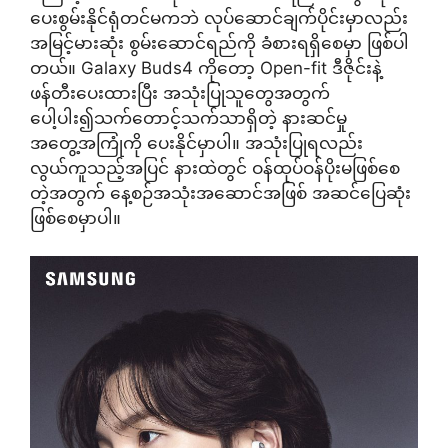
ပေးစွမ်းနိုင်ရုံတင်မကဘဲ လုပ်ဆောင်ချက်ပိုင်းမှာလည်း
အမြင့်မားဆုံး စွမ်းဆောင်ရည်ကို ခံစားရရှိစေမှာ ဖြစ်ပါ
တယ်။ Galaxy Buds4 ကိုတော့ Open-fit ဒီဇိုင်းနဲ့
ဖန်တီးပေးထားပြီး အသုံးပြုသူတွေအတွက်
ပေါ့ပါး၍သက်တောင့်သက်သာရှိတဲ့ နားဆင်မှု
အတွေ့အကြုံကို ပေးနိုင်မှာပါ။ အသုံးပြုရလည်း
လွယ်ကူသည့်အပြင် နားထဲတွင် ဝန်ထုပ်ဝန်ပိုးမဖြစ်စေ
တဲ့အတွက် နေ့စဉ်အသုံးအဆောင်အဖြစ် အဆင်ပြေဆုံး
ဖြစ်စေမှာပါ။