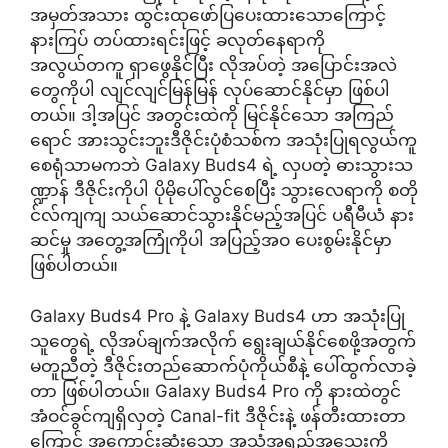
အမှတ်အသား ထွင်းထုဖော်ပြပေးထားသောကြောင့်
နားကြပ် တပ်ထားရင်းဖြင့် ခလုတ်နေရာကို
အလွယ်တကူ ရှာဖွေနိုင်ပြီး လိုအပ်တဲ့ အပြောင်းအလဲ
တွေကိုပါ လျင်လျင်မြန်မြန် လုပ်ဆောင်နိုင်မှာ ဖြစ်ပါ
တယ်။ ဒါ့အပြင် အတွင်းထဲကို မြင်နိုင်သော အကြည်
ရောင် အားသွင်းဘူးဒီဇိုင်းပုံစံသစ်က အသုံးပြုရလွယ်ကူ
စေရုံသာမကဘဲ Galaxy Buds4 ရဲ့ လှပတဲ့ ဓားသွားသ
ဏ္ဍာန် ဒီဇိုင်းကိုပါ ပိုမိုပေါ်လွင်စေပြီး သွားလေရာကို စတို
င်လ်ကျကျ သယ်ဆောင်သွားနိုင်မည့်အပြင် ပရီမီယံ နား
ဆင်မှု အတွေ့အကြုံကိုပါ အပြည့်အဝ ပေးစွမ်းနိုင်မှာ
ဖြစ်ပါတယ်။
Galaxy Buds4 Pro နဲ့ Galaxy Buds4 ဟာ အသုံးပြု
သူတွေရဲ့ လိုအပ်ချက်အလိုက် ရွေးချယ်နိုင်စေဖို့အတွက်
မတူညီတဲ့ ဒီဇိုင်းတည်ဆောက်ပုံကိုယ်စီနဲ့ ပေါ်ထွက်လာခဲ့
တာ ဖြစ်ပါတယ်။ Galaxy Buds4 Pro ကို နားထဲတွင်
အံဝင်ခွင်ကျရှိလှတဲ့ Canal-fit ဒီဇိုင်းနဲ့ ဖန်တီးထားတာ
ကြောင့် အကောင်းဆုံးသော အသံအရည်အသွေးကို