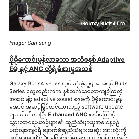
Image: Samsung
ပိုမိုကောင်းမွန်လာသော အသံစနစ် Adaptive
EQ နှင့် ANC တို့ရဲ့ခံစားမှုအသစ်
Galaxy Buds4 series တွင် သုံးစွဲသူများ အရင် Buds
Series တွေတည်းကက နှစ်သက်သဘောကျခဲ့ကြတဲ့
အဆင်မြင့် adaptive sound စနစ်ကို ပိုမိုကောင်းမွန်
အောင် အဆင့်မြှင့်တင်ထားသည့် software update
များ ပါဝင်လာပြီး
Enhanced ANC
စနစ်ကြောင့်
သွားလာရေးယာဉ်များ၏ ဆူညံသံများမှအစ နေ့စဉ်
ပတ်ဝန်းကျင်ရှိ နောက်ခံဆူညံသံများအဆုံး အားလုံးကို
ဖယ်ရှားပေးနိုင်ပြီး ပြောင်းလဲနေသော ပတ်ဝန်းကျင်နှင့်