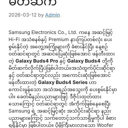
မိတ်ဆက်
2026-03-12
by
Admin
Samsung Electronics Co., Ltd. ကနေ အဆင့်မြင့်
Hi-Fi အသံစနစ်နှင့် Premium နားကြပ်တစ်လုံး ပေး
စွမ်းနိုင်တဲ့ အတွေ့အကြုံများကို ခံစားနိုင်ပြီး နေ့စဉ်
ဝတ်ဆင်ရာတွင် အဆင်ပြေဆုံးဖြစ်အောင် ဖန်တီးထား
တဲ့
Galaxy Buds4 Pro
နှင့်
Galaxy Buds4
တို့ကို
မိတ်ဆက်လိုက်ပြီပဲဖြစ်ပါတယ်။အသံထွက်ပိုင်းဆိုင်ရာ
နှင့် ဝတ်ဆင်ရာတွင်လည်း အကောင်းဆုံးဖြစ်အောင်
ဖန်တီးထားတဲ့
Galaxy Buds4 Series
ဟာ
ကောင်းမွန်သော အသံအရည်အသွေးကို ပေးစွမ်းနိုင်မှာ
ပါ။ ခေတ်မီနည်းပညာများဖြင့် ဒီဇိုင်းထုတ်ထား
သောကြောင့် ဝတ်ဆင်ရာတွင် အံကိုက်ဖြစ်နေစေပြီး
Samsung ရဲ့ အဆင့်မြင့်ဆုံး အသံပိုင်းဆိုင်ရာ နည်း
ပညာများကြောင့် သက်တောင့်သက်သာရှိမှုကိုပါ ခံစား
ရရှိနိုင်မှာ ဖြစ်ပါတယ်။ ပိုမိုကြီးမားလာသော Woofer