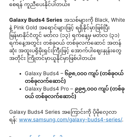
စေရန် ကူညီပေးနိုင်ပါတယ်။
Galaxy Buds4 Series
အသစ်များကို Black, White
နဲ့ Pink Gold အရောင်များဖြင့် ရရှိနိုင်မှာဖြစ်ပြီး
မြန်မာနိုင်ငံတွင် မတ်လ (၁၃) ရက်နေ့မှ မတ်လ (၃၁)
ရက်နေ့အတွင်း တစ်ခုဝယ် တစ်ခုလက်ဆောင် အတန်
ဆုံး အထူးပရိုမိုးရှင်းကြီးဖြင့် အောက်ပါဈေးနှုန်းတွေ
အတိုင်း ကြိုတင်မှာယူနိုင်မှာဖြစ်ပါတယ်။
Galaxy Buds4 –
၆၉၈,၀၀၀ ကျပ် (တစ်ခုဝယ်
တစ်ခုလက်ဆောင်)
Galaxy Buds4 Pro –
၉၉၅,၀၀၀ ကျပ် (တစ်ခု
ဝယ် တစ်ခုလက်ဆောင်)
Galaxy Buds4 Series အကြောင်းကို ပိုမိုလေ့လာ
ရန်:
www.samsung.com/galaxy-buds4-series/
.