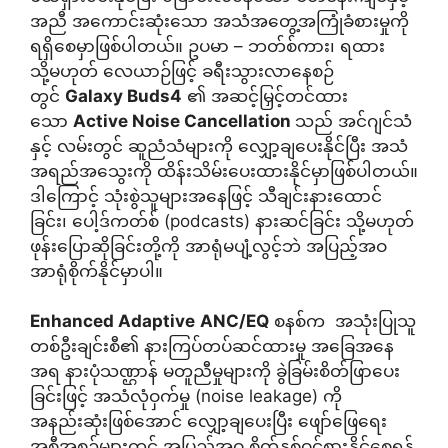
အညီ အကောင်းဆုံးသော အသံအတွေ့အကြုံခံစားမှုကို
ရရှိစေမှာဖြစ်ပါတယ်။ ဥပမာ – ဘတ်စ်ကား၊ ရထား
သို့မဟုတ် လေယာဉ်ဖြင့် ခရီးသွားလာနေစဉ်
တွင်
Galaxy Buds4
၏ အဆင့်မြှင့်တင်ထား
သော
Active Noise Cancellation
သည် အင်ဂျင်သံ
နှင့် လမ်းတွင် ဆူညံသံများကို လျှော့ချပေးနိုင်ပြီး အသံ
အရည်အသွေးကို ထိန်းသိမ်းပေးထားနိုင်မှာဖြစ်ပါတယ်။
ဒါကြောင့် သုံးစွဲသူများအနေဖြင့် သီချင်းနားထောင်
ခြင်း၊ ပေါ့ဒ်ကတ်စ် (podcasts) နားဆင်ခြင်း သို့မဟုတ်
ဖုန်းပြောဆိုခြင်းတို့ကို အာရုံမပျံ့လွင့်ဘဲ အပြည့်အဝ
အာရုံစိုက်နိုင်မှာပါ။
Enhanced Adaptive
ANC/EQ
စနစ်က အသုံးပြုသူ
တစ်ဦးချင်းစီ၏ နားကြပ်တပ်ဆင်ထားမှု အခြေအနေ
အရ နားပုံသဏ္ဌာန် မတူညီမှုများကို ခွဲခြမ်းစိတ်ဖြာပေး
ခြင်းဖြင့် အသံလုံဝှက်မှု (noise leakage) ကို
အနည်းဆုံးဖြစ်အောင် လျှော့ချပေးပြီး ဖျော်ဖြေရေး
အစီအစဉ်များတွင် အပြည့်အဝ စိတ်နှစ်ဝင်စားနိုင်စေရန်