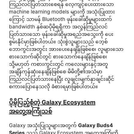
ကြည်လင်ပြတ်သားစေရန် လေ့ကျင့်ပေးထားသော
machine learning models များကို အသုံးပြုထား
ကြောင့် သာမန် Bluetooth ဖုန်းခေါ်ဆိုမှုများထက်
bandwidth နှစ်ဆပိုမိုရရှိကာ အလွန်ကြည်လင်
ပြတ်သားသော ဖုန်းခေါ်ဆိုမှုအရည်အသွေးကို ပေး
စွမ်းနိုင်မှာဖြစ်ပါတယ်။ သုံးစွဲသူများသည် ဘေ့စ်
ဘောကွင်းအတွင်း အားပေးနေချိန်ဖြစ်စေ၊ လူများသော
စားသောက်ဆိုင်တွင် စားသောက်နေချိန်ဖြစ်စေ၊
သို့မဟုတ် ကစားကွင်းတွင် ကလေးများနှင့်အတူ
အချိန်ကုန်ဆုံးနေချိန်ဖြစ်စေ မိမိတို့၏အသံမှာ
ကြည်လင်ပြတ်သားနေပြီး လူချင်းမျက်နှာချင်းဆိုင်
စကားပြောနေသလို ခံစားရမှာဖြစ်ပါတယ်။
ပိုမိုပြည့်စုံတဲ့ Galaxy Ecosystem
အတွေ့အကြုံသစ်
Galaxy အသုံးပြုသူများအတွက်
Galaxy Buds4
Series
သည် Galaxy Ecosystem အတွေ့အကြုံကို