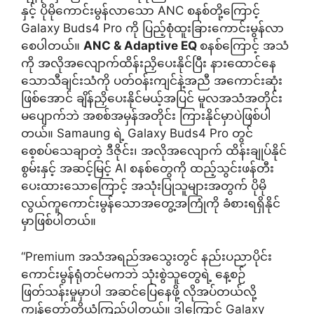
နှင့် ပိုမိုကောင်းမွန်လာသော ANC စနစ်တို့ကြောင့်
Galaxy Buds4 Pro ကို ပြည့်စုံထူးခြားကောင်းမွန်လာ
စေပါတယ်။
ANC & Adaptive EQ
စနစ်ကြောင့် အသံ
ကို အလိုအလျောက်ထိန်းညှိပေးနိုင်ပြီး နားထောင်နေ
သောသီချင်းသံကို ပတ်ဝန်းကျင်နဲ့အညီ အကောင်းဆုံး
ဖြစ်အောင် ချိန်ညှိပေးနိုင်မယ့်အပြင် မူလအသံအတိုင်း
မပျောက်ဘဲ အစစ်အမှန်အတိုင်း ကြားနိုင်မှာပဲဖြစ်ပါ
တယ်။ Samaung ရဲ့ Galaxy Buds4 Pro တွင်
စေ့စပ်သေချာတဲ့ ဒီဇိုင်း၊ အလိုအလျောက် ထိန်းချုပ်နိုင်
စွမ်းနှင့် အဆင့်မြင့် AI စနစ်တွေကို ထည့်သွင်းဖန်တီး
ပေးထားသောကြောင့် အသုံးပြုသူများအတွက် ပိုမို
လွယ်ကူကောင်းမွန်သောအတွေ့အကြုံကို ခံစားရရှိနိုင်
မှာဖြစ်ပါတယ်။
“Premium အသံအရည်အသွေးတွင် နည်းပညာပိုင်း
ကောင်းမွန်ရုံတင်မကဘဲ သုံးစွဲသူတွေရဲ့ နေ့စဉ်
ဖြတ်သန်းမှုမှာပါ အဆင်ပြေနေဖို့ လိုအပ်တယ်လို့
ကျွန်တော်တို့ယုံကြည်ပါတယ်။ ဒါကြောင့် Galaxy