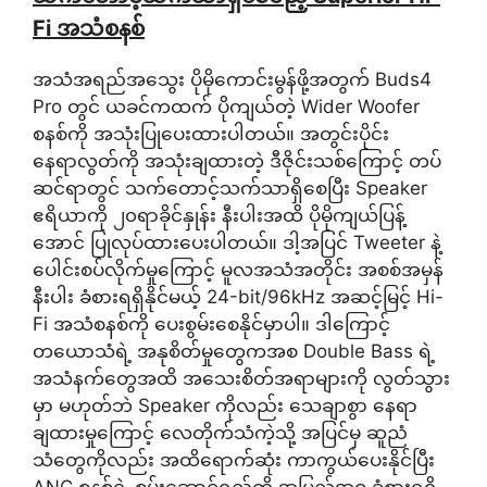
Fi အသံစနစ်
အသံအရည်အသွေး ပိုမိုကောင်းမွန်ဖို့အတွက် Buds4
Pro တွင် ယခင်ကထက် ပိုကျယ်တဲ့ Wider Woofer
စနစ်ကို အသုံးပြုပေးထားပါတယ်။ အတွင်းပိုင်း
နေရာလွတ်ကို အသုံးချထားတဲ့ ဒီဇိုင်းသစ်ကြောင့် တပ်
ဆင်ရာတွင် သက်တောင့်သက်သာရှိစေပြီး Speaker
ဧရိယာကို ၂၀ရာခိုင်နှုန်း နီးပါးအထိ ပိုမိုကျယ်ပြန့်
အောင် ပြုလုပ်ထားပေးပါတယ်။ ဒါ့အပြင် Tweeter နဲ့
ပေါင်းစပ်လိုက်မှုကြောင့် မူလအသံအတိုင်း အစစ်အမှန်
နီးပါး ခံစားရရှိနိုင်မယ့် 24-bit/96kHz အဆင့်မြင့် Hi-
Fi အသံစနစ်ကို ပေးစွမ်းစေနိုင်မှာပါ။ ဒါကြောင့်
တယောသံရဲ့ အနုစိတ်မှုတွေကအစ Double Bass ရဲ့
အသံနက်တွေအထိ အသေးစိတ်အရာများကို လွတ်သွား
မှာ မဟုတ်ဘဲ Speaker ကိုလည်း သေချာစွာ နေရာ
ချထားမှုကြောင့် လေတိုက်သံကဲ့သို့ အပြင်မှ ဆူညံ
သံတွေကိုလည်း အထိရောက်ဆုံး ကာကွယ်ပေးနိုင်ပြီး