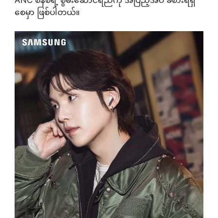
ANC စနစ်ရဲ့ စွမ်းဆောင်ရည်ကို အပြည့်အဝ ခံစားရရှိ
စေမှာ ဖြစ်ပါတယ်။