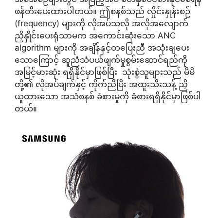
ဖန်တီးပေးထားပါတယ်။ ဤစနစ်သည် လှိုင်းနှုန်းစဉ်
(frequency) များကို လိုအပ်သလို အလိုအလျောက်
ညှိနှိုင်းပေးရုံသာမက အကောင်းဆုံးသော ANC
algorithm များကို အချိန်နှင့်တပြေးညီ အသုံးချပေး
သောကြောင့် ဆူညံသံပယ်ဖျက်မှုစွမ်းဆောင်ရည်ကို
အမြင့်မားဆုံး ရရှိနိုင်မှာဖြစ်ပြီး သုံးစွဲသူများသည် မိမိ
တို့၏ လိုအပ်ချက်နှင့် ကိုက်ညီပြီး အထူးသီးသန့် ညှိ
ယူထားသော အသံစနစ် ခံစားမှုကို ခံစားရရှိနိုင်မှာဖြစ်ပါ
တယ်။