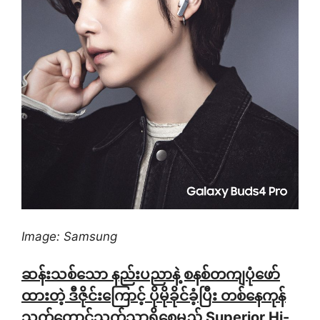
Image: Samsung
ဆန်းသစ်သော နည်းပညာနဲ့ စနစ်တကျပုံဖော်
ထားတဲ့ ဒီဇိုင်းကြောင့် ပိုမိုခိုင်ခံ့ပြီး တစ်နေကုန်
သက်တောင့်သက်သာရှိစေမည့် Superior Hi-