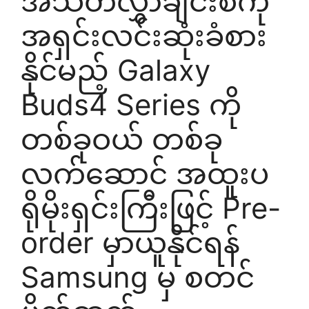
အသံတလွှာချင်းစီကို
အရှင်းလင်းဆုံးခံစား
နိုင်မည့် Galaxy
Buds4 Series ကို
တစ်ခုဝယ် တစ်ခု
လက်ဆောင် အထူးပ
ရိုမိုးရှင်းကြီးဖြင့် Pre-
order မှာယူနိုင်ရန်
Samsung မှ စတင်