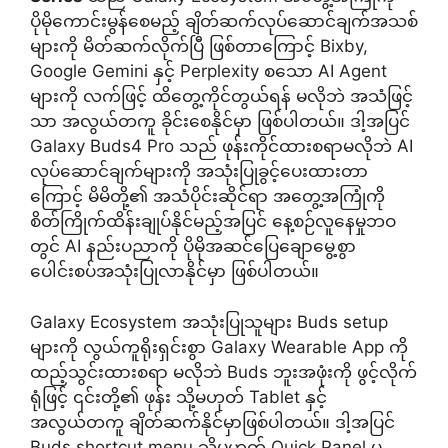
ပိုမိုကောင်းမွန်စေမည့် ချိတ်ဆက်လုပ်ဆောင်ချက်အသစ်
များကို မိတ်ဆက်လိုက်ပြီ ဖြစ်တာကြောင့် Bixby,
Google Gemini နှင့် Perplexity စသော AI Agent
များကို လက်ဖြင့် ထိတွေ့ကိုင်တွယ်ရန် မလိုဘဲ အသံဖြင့်
သာ အလွယ်တကူ ခိုင်းစေနိုင်မှာ ဖြစ်ပါတယ်။ ဒါ့အပြင်
Galaxy Buds4 Pro သည် ဖုန်းကိုင်ထားစရာမလိုဘဲ AI
လုပ်ဆောင်ချက်များကို အသုံးပြုခွင့်ပေးထားတာ
ကြောင့် မိမိတို့၏ အသံပိုင်းဆိုင်ရာ အတွေ့အကြုံကို
စိတ်ကြိုက်ထိန်းချုပ်နိုင်မည့်အပြင် နေ့စဉ်လူနေမှုဘဝ
တွင် AI နည်းပညာကို ပိုမိုအဆင်ပြေချောမွေ့စွာ
ပေါင်းစပ်အသုံးပြုလာနိုင်မှာ ဖြစ်ပါတယ်။
Galaxy Ecosystem အသုံးပြုသူများ Buds setup
များကို လွယ်ကူရိုးရှင်းစွာ Galaxy Wearable App ကို
ထည့်သွင်းထားစရာ မလိုဘဲ Buds ဘူးအဖုံးကို ဖွင့်လိုက်
ရုံဖြင့် ၎င်းတို့၏ ဖုန်း သို့မဟုတ် Tablet နှင့်
အလွယ်တကူ ချိတ်ဆက်နိုင်မှာဖြစ်ပါတယ်။ ဒါ့အပြင်
Buds shortcut menu သို့မဟုတ် Quick Panel မှ