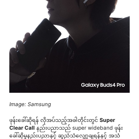
Image: Samsung
ဖုန်းခေါ်ဆိုရန် လိုအပ်သည့်အခါတိုင်းတွင်
Super
Clear Call
နည်းပညာသည် super wideband ဖုန်း
ခေါ်ဆိုမှုနည်းပညာနှင့် ဆူညံသံလျှော့ချရန်နှင့် အသံ