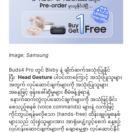
Image: Samsung
Buds4 Pro တွင် Bixby နဲ့ ချိတ်ဆက်အသုံးပြုနိုင်
ပြီး
Head Gesture
ပါဝင်တာကြောင့် အသုံးပြုသူများ
အတွက် လုပ်ဆောင်ချက်များကို အသုံးပြုသူများ
အနေဖြင့် ဖုန်းခေါ်ဆိုမှုများ စီမံခန့်ခွဲရာနဲ့
နောက်ဆက်တွဲလုပ်ဆောင်ချက်များကို အသံဖြင့်ခိုင်း
စေသည့်စနစ် (voice commands) များနဲ့ လက်ဖြင့်
ကိုင်တွယ်ရန်မလိုသော (hands-free) ထိန်းချုပ်မှုစနစ်
များသည် သုံးစွဲသူများအား အာရုံမပျံ့လွင့်စေဘဲ နေ့စဉ်
လုပ်ငန်းဆောင်ချက်များကို ချောမွေ့စွာ လုပ်ဆောင်နိုင်