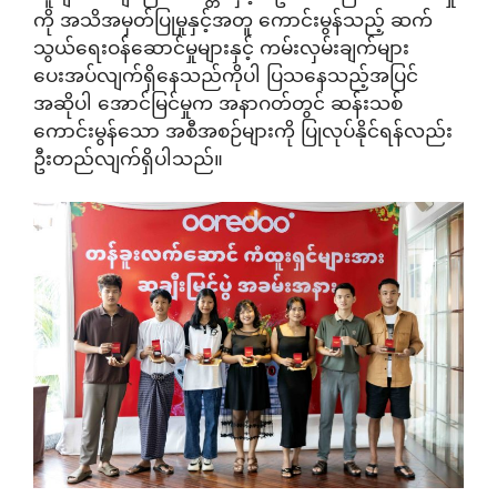
ကို အသိအမှတ်ပြုမှုနှင့်အတူ ကောင်းမွန်သည့် ဆက်
သွယ်ရေးဝန်ဆောင်မှုများနှင့် ကမ်းလှမ်းချက်များ
ပေးအပ်လျက်ရှိနေသည်ကိုပါ ပြသနေသည့်အပြင်
အဆိုပါ အောင်မြင်မှုက အနာဂတ်တွင် ဆန်းသစ်
ကောင်းမွန်သော အစီအစဉ်များကို ပြုလုပ်နိုင်ရန်လည်း
ဦးတည်လျက်ရှိပါသည်။