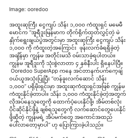
Image: ooredoo
အထူးဆုကြီး ငွေကျပ် သိန်း ၁,၀၀၀ ကံထူးရှင် မမေမီ
မောင်က “အူရီဒူးမြန်မာက တိုက်ရိုက်ထုတ်လွှင့်တဲ့ မဲ
နှိုက်ရွေးချယ်ပွဲအတွင်းမှာ အထူးဆုကြီး ငွေကျပ် သိန်း
၁,၀၀၀ ကို ကံထူးတဲ့အကြောင်း ဖုန်းလက်ခံရရှိခဲ့တဲ့
အချိန်မှာ ကျွန်မ အတိုင်းမသိ ၀မ်းသာခဲ့ရပါတယ်။
ကျွန်မ အူရီဒူးကို သုံးစွဲလာတာ ၄ နှစ်နီးပါး ရှိနေပါပြီ။
Ooredoo SuperApp ကနေ အင်တာနက်ပက်ကေ့ချ်
၀ယ်ယူအသုံးပြုပြီး “တန်ခူးလက်ဆောင် သိန်း
၁,၀၀၀” ပရိုမိုးရှင်းမှာ အထူးဆုကံထူးရှင်အဖြစ် ကျွန်မ
ကံထူးနိုင်ခဲ့တာပါ။ သိန်း ၁,၀၀၀ ကံထူးနိုင်ခဲ့တဲ့အတွက်
လိုအပ်နေသူတွေကို ထောက်ပံ့ပေးနိုင်ဖို့၊ အိမ်တစ်လုံး
ပိုင်ဆိုင်နိုင်ဖို့နဲ့ ချစ်ရသူတွေကို လက်ဆောင်တွေပေးနိုင်
ဖို့ဆိုတဲ့ ကျွန်မရဲ့ အိပ်မက်တွေ အကောင်အထည်
ပေါ်လာတော့မှာပါ” ဟု ပြောကြားခဲ့ပါသည်။