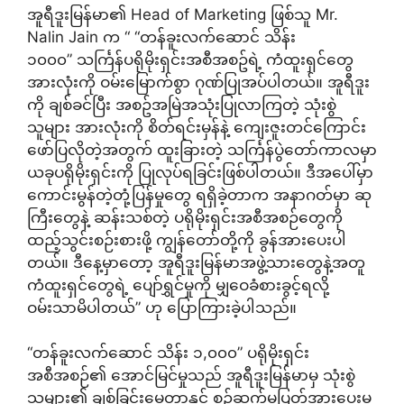
အူရီဒူးမြန်မာ၏ Head of Marketing ဖြစ်သူ Mr.
Nalin Jain က “ “တန်ခူးလက်ဆောင် သိန်း
၁၀၀၀” သင်္ကြန်ပရိုမိုးရှင်းအစီအစဥ်ရဲ့ ကံထူးရှင်တွေ
အားလုံးကို ဝမ်းမြောက်စွာ ဂုဏ်ပြုအပ်ပါတယ်။ အူရီဒူး
ကို ချစ်ခင်ပြီး အစဥ်အမြဲအသုံးပြုလာကြတဲ့ သုံးစွဲ
သူများ အားလုံးကို စိတ်ရင်းမှန်နဲ့ ကျေးဇူးတင်ကြောင်း
ဖော်ပြလိုတဲ့အတွက် ထူးခြားတဲ့ သင်္ကြန်ပွဲတော်ကာလမှာ
ယခုပရိုမိုးရှင်းကို ပြုလုပ်ရခြင်းဖြစ်ပါတယ်။ ဒီအပေါ်မှာ
ကောင်းမွန်တဲ့တုံ့ပြန်မှုတွေ ရရှိခဲ့တာက အနာဂတ်မှာ ဆု
ကြီးတွေနဲ့ ဆန်းသစ်တဲ့ ပရိုမိုးရှင်းအစီအစဉ်တွေကို
ထည့်သွင်းစဉ်းစားဖို့ ကျွန်တော်တို့ကို ခွန်အားပေးပါ
တယ်။ ဒီနေ့မှာတော့ အူရီဒူးမြန်မာအဖွဲ့သားတွေနဲ့အတူ
ကံထူးရှင်တွေရဲ့ ပျော်ရွှင်မှုကို မျှဝေခံစားခွင့်ရလို့
ဝမ်းသာမိပါတယ်” ဟု ပြောကြားခဲ့ပါသည်။
“တန်ခူးလက်ဆောင် သိန်း ၁,၀၀၀” ပရိုမိုးရှင်း
အစီအစဉ်၏ အောင်မြင်မှုသည် အူရီဒူးမြန်မာမှ သုံးစွဲ
သူများ၏ ချစ်ခြင်းမေတ္တာနှင့် စဥ်ဆက်မပြတ်အားပေးမှု