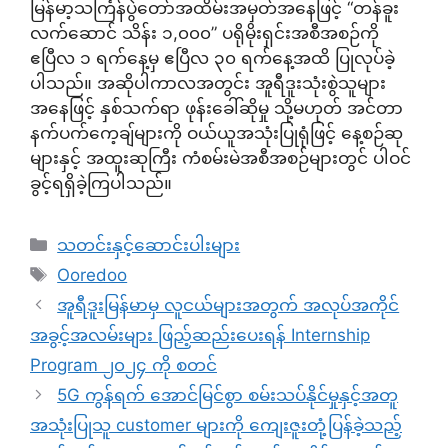
မြန်မာ့သင်္ကြန်ပွဲတော်အထိမ်းအမှတ်အနေဖြင့် “တန်ခူး
လက်ဆောင် သိန်း ၁,၀၀၀” ပရိုမိုးရှင်းအစီအစဉ်ကို
ဧပြီလ ၁ ရက်နေ့မှ ဧပြီလ ၃၀ ရက်နေ့အထိ ပြုလုပ်ခဲ့
ပါသည်။ အဆိုပါကာလအတွင်း အူရီဒူးသုံးစွဲသူများ
အနေဖြင့် နှစ်သက်ရာ ဖုန်းခေါ်ဆိုမှု သို့မဟုတ် အင်တာ
နက်ပက်ကေ့ချ်များကို ဝယ်ယူအသုံးပြုရုံဖြင့် နေ့စဉ်ဆု
များနှင့် အထူးဆုကြီး ကံစမ်းမဲအစီအစဉ်များတွင် ပါဝင်
ခွင့်ရရှိခဲ့ကြပါသည်။
Categories
သတင်းနှင့်ဆောင်းပါးများ
Tags
Ooredoo
အူရီဒူးမြန်မာမှ လူငယ်များအတွက် အလုပ်အကိုင်
အခွင့်အလမ်းများ ဖြည့်ဆည်းပေးရန် Internship
Program ၂၀၂၄ ကို စတင်
5G ကွန်ရက် အောင်မြင်စွာ စမ်းသပ်နိုင်မှုနှင့်အတူ
အသုံးပြုသူ customer များကို ကျေးဇူးတုံ့ပြန်ခဲ့သည့်