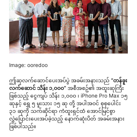
Image: ooredoo
ဤဆုလက်ဆောင်ပေးအပ်ပွဲ အခမ်းအနားသည်
“
တန်ခူး
လက်ဆောင် သိန်း ၁
,
၀၀၀
”
အစီအစဥ်၏ အထူးဆုကြီး
ဖြစ်သည့် ငွေကျပ် သိန်း ၁,၀၀၀ ၊ iPhone Pro Max ၁၅
ဆုနှင့် ရွှေ ၅ မူးသား ၁၅ ဆု တို့ အပါအဝင် စုစုပေါင်း
၃၁ ဆုကို သက်ဆိုင်ရာ ကံထူးရှင်ထံ အောင်မြင်စွာ
လွှဲပြောင်းပေးအပ်ခဲ့သည့် နောက်ဆုံးပိတ် အခမ်းအနား
ဖြစ်ပါသည်။