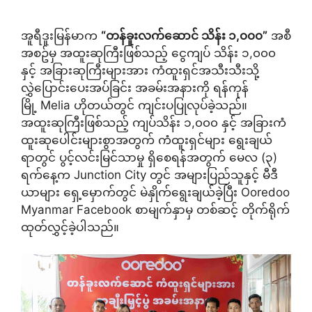
အူရီဒူးမြန်မာက
“
တန်ခူးလက်ဆောင် သိန်း ၁
,
၀၀၀
”
အစီ
အစဥ်မှ အထူးဆုကြီးဖြစ်သည့် ငွေကျပ် သိန်း ၁,၀၀၀
နှင့် အခြားဆုကြီးများအား ကံထူးရှင်အသီးသီးသို့
လွှဲပြောင်းပေးအပ်ခြင်း အခမ်းအနားကို ရန်ကုန်
မြို့ Melia ဟိုတယ်တွင် ကျင်းပပြုလုပ်ခဲ့သည်။
အထူးဆုကြီးဖြစ်သည့် ကျပ်သိန်း ၁,၀၀၀ နှင့် အခြားကံ
ထူးဆုပေါင်းများစွာအတွက် ကံထူးရှင်များ ရွေးချယ်
ရာတွင် ပွင့်လင်းမြင်သာမှု ရှိစေရန်အတွက် မေလ (၃)
ရက်နေ့က Junction City တွင် အများပြည်သူနှင့် မီဒီ
ယာများ ရှေ့မှောက်တွင် မဲနှိုက်ရွေးချယ်ခဲ့ပြီး Ooredoo
Myanmar Facebook စာမျက်နှာမှ တစ်ဆင့် တိုက်ရိုက်
ထုတ်လွှင့်ခဲ့ပါသည်။