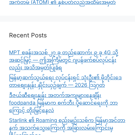
အက်တမ် (ATOM) ၏ နှစ်ပတ်လည်အထိမ်းအမှတ်
Recent Posts
MPT စခန်းအသစ် ၂၇ ခု တည်ဆောက်၊ ၉ ခု 4G သို့
အဆင့်မြှင့် — ဤအကြိမ်တွင် ဂျပန်ဖက်စပ်လုပ်ငန်း
လည်း အသိအမှတ်ပြုခံရ
မြန်မာ့ဆက်သွယ်ရေး လုပ်ငန်းရှင် သုံးဦး၏ မိုဘိုင်းဒေ
တာစျေးနှုန်း နှိုင်းယှဉ်ချက် — 2026 သြဂုတ်
ဒီဇယ်ဆီစျေးနှုန်း အတက်အကျများနေချိန်၊
foodpanda မြန်မာက စက်ဘီး ပို့ဆောင်ရေးကို ဘာ
ကြောင့် တိုးမြှင့်နေလဲ
Starlink ၏ Roaming စည်းမျဉ်းသစ်က မြန်မာ့အင်တာ
နက် အသက်သွေးကြောကို အခြားလမ်းကြောင်းမှ