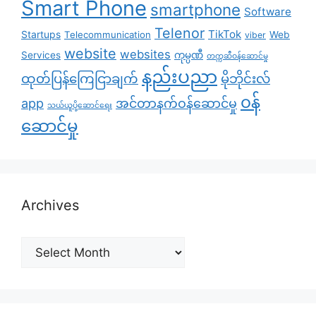
Smart Phone
smartphone
Software
Telenor
TikTok
Startups
Telecommunication
Web
viber
website
websites
Services
ကုမ္ပဏီ
တက္ကဆီဝန်ဆောင်မှု
နည်းပညာ
ထုတ်ပြန်ကြေငြာချက်
မိုဘိုင်းလ်
၀န်
app
အင်တာနက်ဝန်ဆောင်မှု
သယ်ယူပို့ဆောင်ရေး
ဆောင်မှု
Archives
Archives