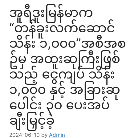
အူရီဒူးမြန်မာက
“တန်ခူးလက်ဆောင်
သိန်း ၁,၀၀၀”အစီအစ
ဥ်မှ အထူးဆုကြီးဖြစ်
သည့် ငွေကျပ် သိန်း
၁,၀၀၀ နှင့် အခြားဆု
ပေါင်း ၃၀ ပေးအပ်
ချီးမြှင့်ခဲ့
2024-06-10
by
Admin