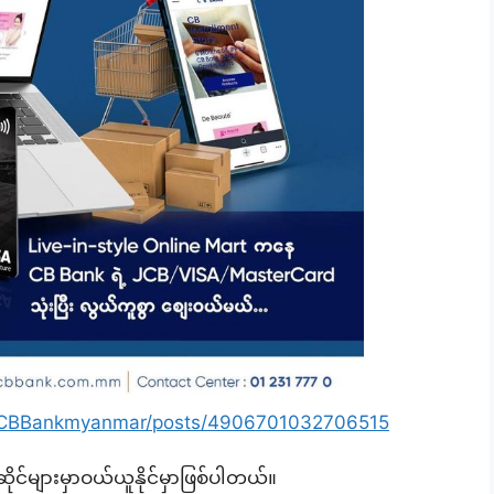
m/CBBankmyanmar/posts/4906701032706515
င်များမှာဝယ်ယူနိုင်မှာဖြစ်ပါတယ်။