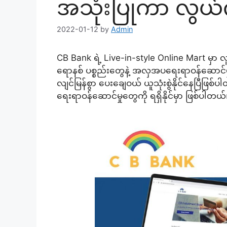
အသုံးပြုကာ လွယ်က
2022-01-12
by
Admin
CB Bank ရဲ့ Live-in-style Online Mart မှာ
ရောနစ် ပစ္စည်းတွေနဲ့ အလှအပရေးရာဝန်ဆောင်မ
လျင်မြန်စွာ ပေးချေဝယ် ယူသုံးစွဲနိုင်နေပြီဖြ
ရေးရာဝန်ဆောင်မှုတွေကို ရရှိနိုင်မှာ ဖြစ်ပါတယ်