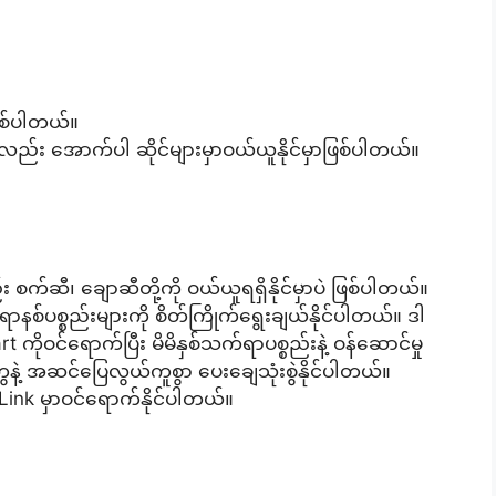
ဖြစ်ပါတယ်။
လည်း အောက်ပါ ဆိုင်များမှာဝယ်ယူနိုင်မှာဖြစ်ပါတယ်။
က်ဆီ၊ ချောဆီတို့ကို ဝယ်ယူရရှိနိုင်မှာပဲ ဖြစ်ပါတယ်။
်ပစ္စည်းများကို စိတ်ကြိုက်ရွေးချယ်နိုင်ပါတယ်။ ဒါ
 ကိုဝင်ရောက်ပြီး မိမိနှစ်သက်ရာပစ္စည်းနဲ့ ဝန်ဆောင်မှု
ဲ့ အဆင်ပြေလွယ်ကူစွာ ပေးချေသုံးစွဲနိုင်ပါတယ်။
Link မှာဝင်ရောက်နိုင်ပါတယ်။