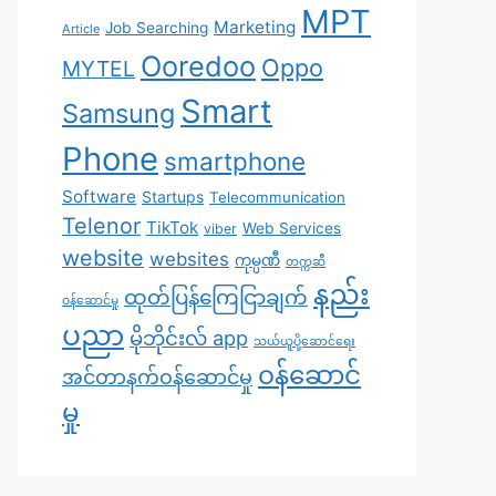
MPT
Marketing
Job Searching
Article
Ooredoo
Oppo
MYTEL
Smart
Samsung
Phone
smartphone
Software
Startups
Telecommunication
Telenor
TikTok
Web Services
viber
website
websites
ကုမ္ပဏီ
တက္ကဆီ
နည်း
ထုတ်ပြန်ကြေငြာချက်
ဝန်ဆောင်မှု
ပညာ
မိုဘိုင်းလ် app
သယ်ယူပို့ဆောင်ရေး
၀န်ဆောင်
အင်တာနက်ဝန်ဆောင်မှု
မှု