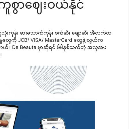
ူစွာဈေးဝယ်နိုင်
 လူသုံးကုန်၊ စားသောက်ကုန်၊ စက်ဆီ၊ ချောဆီ၊ အီလက်ထ
ှုတွေကို JCB/ VISA/ MasterCard တွေနဲ့ လွယ်ကူ
စ်ပါတယ်။ De Beaute မှာဆိုရင် မိမိနှစ်သက်တဲ့ အလှအပ
။