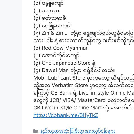
(၁) ဇမ္ဗူကျော်
(၂) သဘာဝ
(၃) ဇော်သမာဓိ
(၄) ဝေဖြိုးအောင်
(၅) Zin & Zin … တို့မှာ ရွေးချယ်ဝယ်ယူနိုင်မှာ
သား၊ ငါး နဲ့ စားသောက်ကုန်တွေ ဝယ်မယ်ဆိုရင်
(၁) Red Cow Myanmar
(၂) အောင်တိုင်းကျော်
(၃) Cho Japanese Store နဲ့
(၄) Dawei Man တို့မှာ ရရှိနိုင်ပါတယ်။
Mobil Lubricant Store မှာကတော့ ဆိုရင်လည်း စ
ထို့အတူ Verbatim Store မှာတော့ အီလက်ထရောနစ
ကြောင့် CB Bank ရဲ့ Live-in-style Online Mart
တွေကို JCB/ VISA/ MasterCard စတဲ့ကတ်တွေန
CB Live-in-style Online Mart သို့ အောက်ပါ 
https://cbbank.me/3i1yTkZ
Categories
နည်းပညာအသုံးပြုစီးပွားရေးလုပ်ငန်းများ