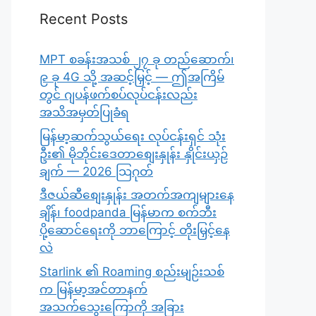
Recent Posts
MPT စခန်းအသစ် ၂၇ ခု တည်ဆောက်၊
၉ ခု 4G သို့ အဆင့်မြှင့် — ဤအကြိမ်
တွင် ဂျပန်ဖက်စပ်လုပ်ငန်းလည်း
အသိအမှတ်ပြုခံရ
မြန်မာ့ဆက်သွယ်ရေး လုပ်ငန်းရှင် သုံး
ဦး၏ မိုဘိုင်းဒေတာစျေးနှုန်း နှိုင်းယှဉ်
ချက် — 2026 သြဂုတ်
ဒီဇယ်ဆီစျေးနှုန်း အတက်အကျများနေ
ချိန်၊ foodpanda မြန်မာက စက်ဘီး
ပို့ဆောင်ရေးကို ဘာကြောင့် တိုးမြှင့်နေ
လဲ
Starlink ၏ Roaming စည်းမျဉ်းသစ်
က မြန်မာ့အင်တာနက်
အသက်သွေးကြောကို အခြား