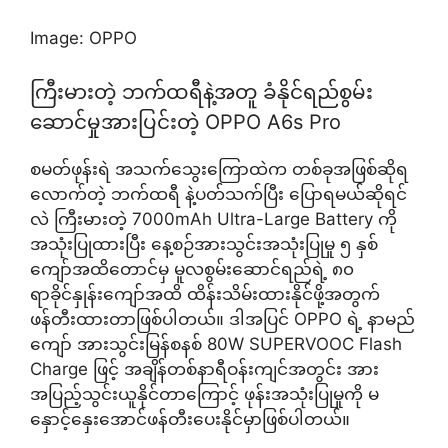
Image: OPPO
ကြီးမားတဲ့ ဘက်ထရီနဲ့အတူ ခံနိုင်ရည်စွမ်း
ဆောင်မှုအားပြင်းတဲ့ OPPO A6s Pro
စမတ်ဖုန်းရဲ အသက်သွေးကြောထဲက တစ်ခုအဖြစ်ဆိုရ
လောက်တဲ့ ဘက်ထရီ နဲ့ပတ်သက်ပြီး ပြောရမယ်ဆိုရင်
လဲ ကြီးမားတဲ့ 7000mAh Ultra-Large Battery ကို
အသုံးပြုထားပြီး နေ့စဉ်အားသွင်းအသုံးပြုမှု ၅ နှစ်
ကျော်အထိတောင်မှ မူလစွမ်းဆောင်ရည်ရဲ့ ၈၀
ရာခိုင်နှုန်းကျော်အထိ ထိန်းသိမ်းထားနိုင်ဖို့အတွက်
ဖန်တီးထားတာဖြစ်ပါတယ်။ ဒါအပြင် OPPO ရဲ့ နာမည်
ကျော် အားသွင်းမြန်စနစ် 80W SUPERVOOC Flash
Charge ဖြင့် အချိန်တစ်နာရီဝန်းကျင်အတွင်း အား
အပြည့်သွင်းယူနိုင်တာကြောင့် ဖုန်းအသုံးပြုမှုကို မ
နှောင့်နှေးအောင်ဖန်တီးပေးနိုင်မှာဖြစ်ပါတယ်။