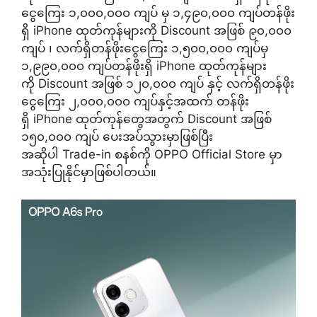
ငွေကြေး ၁,၀၀၀,၀၀၀ ကျပ် မှ ၁,၄၉၀,၀၀၀ ကျပ်တန်ဖိုး
ရှိ iPhone ထုတ်ကုန်များကို Discount အဖြစ် ၉၀,၀၀၀
ကျပ် ၊ လက်ရှိတန်ဖိုးငွေကြေး ၁,၅၀၀,၀၀၀ ကျပ်မှ
၁,၉၉၀,၀၀၀ ကျပ်တန်ဖိုးရှိ iPhone ထုတ်ကုန်များ
ကို Discount အဖြစ် ၁၂၀,၀၀၀ ကျပ် နှင့် လက်ရှိတန်ဖိုး
ငွေကြေး ၂,၀၀၀,၀၀၀ ကျပ်နှင့်အထက် တန်ဖိုး
ရှိ iPhone ထုတ်ကုန်တွေအတွက် Discount အဖြစ်
၁၅၀,၀၀၀ ကျပ် ပေးအပ်သွားမှာဖြစ်ပြီး
အဆိုပါ Trade-in စနစ်ကို OPPO Official Store မှာ
အသုံးပြုနိုင်မှာဖြစ်ပါတယ်။