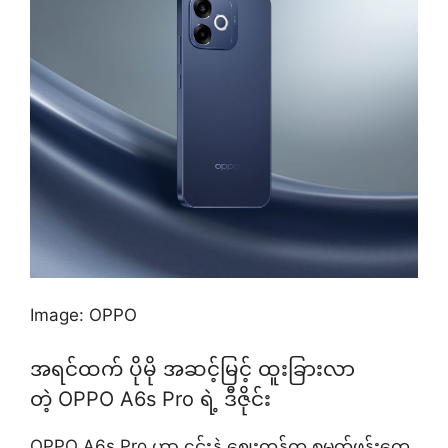
Image: OPPO
အရင်ထက် ပိုမို အဆင့်မြင့် ထူးခြားလာ
တဲ့ OPPO A6s Pro ရဲ့ ဒီဇိုင်း
OPPO A6s Pro ဟာ ၎င်းနဲ့ ဈေးတန်တူ စမတ်ဖုန်းတွေ