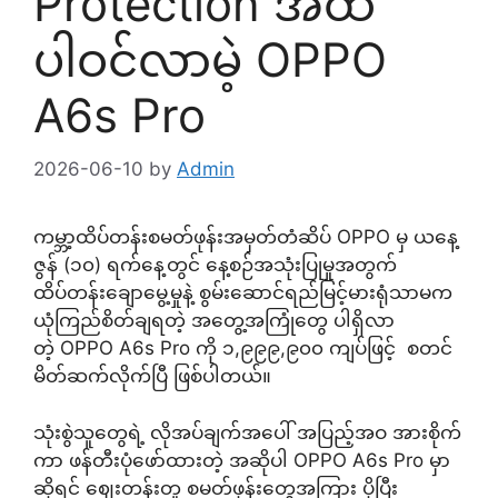
Protection အထိ
ပါဝင်လာမဲ့ OPPO
A6s Pro
2026-06-10
by
Admin
ကမ္ဘာ့ထိပ်တန်းစမတ်ဖုန်းအမှတ်တံဆိပ် OPPO မှ ယနေ့
ဇွန် (၁၀) ရက်နေ့တွင် နေ့စဉ်အသုံးပြုမှုအတွက်
ထိပ်တန်းချောမွေ့မှုနဲ့ စွမ်းဆောင်ရည်မြင့်မားရုံသာမက
ယုံကြည်စိတ်ချရတဲ့ အတွေ့အကြုံတွေ ပါရှိလာ
တဲ့ OPPO A6s Pro ကို ၁,၉၉၉,၉၀၀ ကျပ်ဖြင့် စတင်
မိတ်ဆက်လိုက်ပြီ ဖြစ်ပါတယ်။
သုံးစွဲသူတွေရဲ့ လိုအပ်ချက်အပေါ် အပြည့်အဝ အားစိုက်
ကာ ဖန်တီးပုံဖော်ထားတဲ့ အဆိုပါ OPPO A6s Pro မှာ
ဆိုရင် ဈေးတန်းတူ စမတ်ဖုန်းတွေအကြား ပိုပြီး