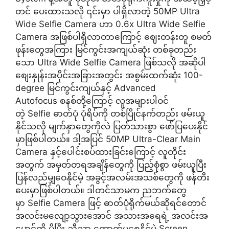
တင် ပေးထားသလို ၎င်းမှာ ပါရှိလာတဲ့ 50MP Ultra
Wide Selfie Camera ဟာ 0.6x Ultra Wide Selfie
Camera အဖြစ်ပါရှိလာတာကြောင့် ဈေးတန်းတူ စမတ်
ဖုန်းတွေအကြား မြင်ကွင်းအကျယ်ဆုံး တစ်ခုတည်း
သော Ultra Wide Selfie Camera ဖြစ်သလို အဆိုပါ
စျေးနှုန်းအပိုင်းအခြားအတွင်း အစွမ်းထက်ဆုံး 100-
degree မြင်ကွင်းကျယ်နှင့် Advanced
Autofocus စနစ်တို့ကြောင့် လူအများပါဝင်
တဲ့ Selfie ဓာတ်ပုံ ပုံရိပ်ကို တစ်ပြိုင်နက်တည်း ဖမ်းယူ
နိုင်သလို မျက်နှာတွေကိုလဲ ပြတ်သားစွာ ဖော်ပြပေးနိုင်
မှာဖြစ်ပါတယ်။ ဒါ့အပြင် 50MP Ultra-Clear Main
Camera နှင့်ပေါင်းစပ်ထားခြင်းကြောင့် လူတိုင်း
အတွက် အမှတ်တရအချိန်တွေကို ပြည့်စုံစွာ ဖမ်းယူပြီး
ပြန်လည်မျှဝေနိုင်မဲ့ အခွင့်အလမ်းအသစ်တွေကို ဖန်တီး
ပေးမှာဖြစ်ပါတယ်။ ဒါတင်သာမက ညဘက်တွေ
မှာ Selfie Camera ဖြင့် ဓာတ်ပုံရိုက်မယ်ဆိုရင်တောင်
အလင်းမလျော့သွားအောင် အသားအရေရဲ့ အလင်းအ
မှောင်ကို ပိုပြီး ညီညာ တောက်ပစေနိုင်မဲ့ Screen