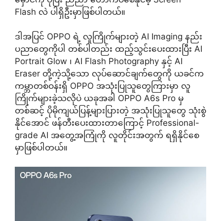
Flash လဲ ပါရှိဦးမှာဖြစ်ပါတယ်။
ဒါအပြင် OPPO ရဲ့ လူကြိုက်များတဲ့ AI Imaging နည်း
ပညာတွေကိုပါ တစ်ပါတည်း ထည့်သွင်းပေးထားပြီး AI
Portrait Glow ၊ AI Flash Photography နှင့် AI
Eraser တို့ကဲ့သို့သော လုပ်ဆောင်ချက်တွေကို ယခင်က
ကမ္ဘာတစ်ဝန်းရှိ OPPO အသုံးပြုသူတွေကြားမှာ လူ
ကြိုက်များခဲ့သလိုပဲ ယခုအခါ OPPO A6s Pro မှ
တစ်ဆင့် ပိုမိုကျယ်ပြန့်များပြားတဲ့ အသုံးပြုသူတွေ သုံးစွဲ
နိုင်အောင် ဖန်တီးပေးထားတာကြောင့် Professional-
grade AI အတွေ့အကြုံကို လူတိုင်းအတွက် ရရှိနိုင်စေ
မှာဖြစ်ပါတယ်။