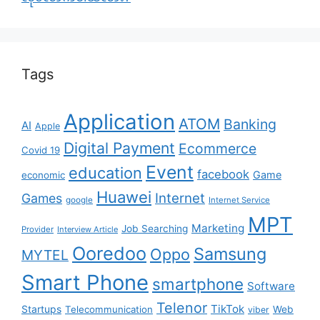
Tags
Application
ATOM
Banking
AI
Apple
Digital Payment
Ecommerce
Covid 19
Event
education
facebook
Game
economic
Huawei
Internet
Games
google
Internet Service
MPT
Marketing
Job Searching
Provider
Interview Article
Ooredoo
Samsung
Oppo
MYTEL
Smart Phone
smartphone
Software
Telenor
TikTok
Startups
Telecommunication
Web
viber