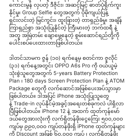
ကောင်းမွန် လှပတဲ့ ဒီဇိုင်း၊ အဆင့်မြင့် ဓာတ်ပုံရိုက်ကူး
နိုင်မှု၊ Group Selfie တွေအတွက် ပိုမိုကျယ်ပြန့်
ရှင်းလင်းတဲ့ မြင်ကွင်း၊ ထူးခြားတဲ့ တာရှည်ခံမှု၊ အချိန်
ကြာရှည်စွာ အသုံးပြုနိုင်တဲ့ ကြီးမားတဲ့ ဘက်ထရီ နဲ့
အတူ အမြဲတမ်း ချောမွေ့နေတဲ့ စွမ်းဆောင်ရည်တို့ကို
ပေါင်းစပ်ပေးထားတာဖြစ်ပါတယ်။
ဒါတင်သာမက ဇွန် (၁၀) ရက်နေ့မှ စတင်ကာ ဇူလိုင်
(၃၁) ရက်နေ့အတွင်း OPPO A6s Pro ကို ဝယ်ယူမဲ့
သုံးစွဲသူတွေအတွက် 5-years Battery Protection
Plan ၊ 180 days Screen Protection Plan နဲ့ ATOM
Package တွေကို လက်ဆောင်အဖြစ်ပေးအပ်သွားမှာ
ဖြစ်ပါတယ်။ ဒါအပြင် iPhone အသုံးပြုသူတွေ
နဲ့ Trade-in လုပ်နိုင်မဲ့အခွင့်အ‌ရေးတစ်ခုကလဲ ပါရှိလာ
ပြီဖြစ်ပါတယ်။ iPhone 12 နဲ့ အထက် ထုတ်ကုန်မော်
ဒယ်တွေအားလုံးကို လက်ရှိတန်ဖိုးငွေကြေး ၅၀၀,၀၀၀
ကျပ်မှ ၉၉၀,၀၀၀ ကျပ်တန်ဖိုးရှိ iPhone ထုတ်ကုန်များ
ကို Discount အဖြစ် ၆၀,၀၀၀ ကျပ် ၊ လက်ရှိတန်ဖိုး