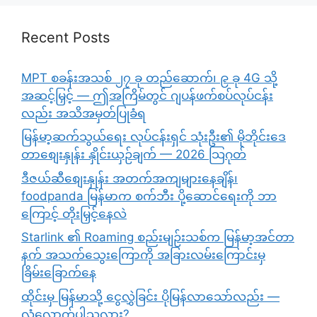
Recent Posts
MPT စခန်းအသစ် ၂၇ ခု တည်ဆောက်၊ ၉ ခု 4G သို့
အဆင့်မြှင့် — ဤအကြိမ်တွင် ဂျပန်ဖက်စပ်လုပ်ငန်း
လည်း အသိအမှတ်ပြုခံရ
မြန်မာ့ဆက်သွယ်ရေး လုပ်ငန်းရှင် သုံးဦး၏ မိုဘိုင်းဒေ
တာစျေးနှုန်း နှိုင်းယှဉ်ချက် — 2026 သြဂုတ်
ဒီဇယ်ဆီစျေးနှုန်း အတက်အကျများနေချိန်၊
foodpanda မြန်မာက စက်ဘီး ပို့ဆောင်ရေးကို ဘာ
ကြောင့် တိုးမြှင့်နေလဲ
Starlink ၏ Roaming စည်းမျဉ်းသစ်က မြန်မာ့အင်တာ
နက် အသက်သွေးကြောကို အခြားလမ်းကြောင်းမှ
ခြိမ်းခြောက်နေ
ထိုင်းမှ မြန်မာသို့ ငွေလွှဲခြင်း ပိုမြန်လာသော်လည်း —
လုံလောက်ပါသလား?