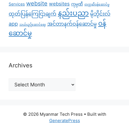
website
websites
Services
ကုမ္ပဏီ
တက္ကဆီဝန်ဆောင်မှု
နည်းပညာ
ထုတ်ပြန်ကြေငြာချက်
မိုဘိုင်းလ်
၀န်
app
အင်တာနက်ဝန်ဆောင်မှု
သယ်ယူပို့ဆောင်ရေး
ဆောင်မှု
Archives
Archives
© 2026 Myanmar Tech Press
• Built with
GeneratePress