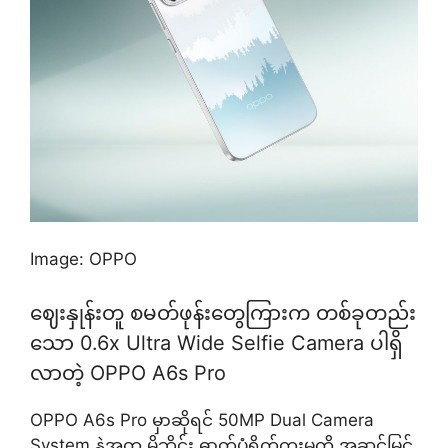
Image: OPPO
ဈေးနှုန်းတူ စမတ်ဖုန်းတွေကြားက တစ်ခုတည်း
သော 0.6x Ultra Wide Selfie Camera ပါရှိ
လာတဲ့ OPPO A6s Pro
OPPO A6s Pro မှာဆိုရင် 50MP Dual Camera
System နဲ့အတူ မိုဘိုင်း ဓာတ်ပုံရိုက်ကူးမှုကို အဆင့်မြှင့်