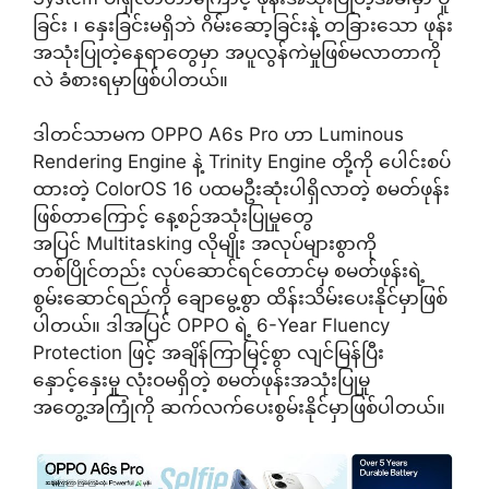
ခြင်း ၊ နှေးခြင်းမရှိဘဲ ဂိမ်းဆော့ခြင်းနဲ့ တခြားသော ဖုန်း
အသုံးပြုတဲ့နေရာတွေမှာ အပူလွန်ကဲမှုဖြစ်မလာတာကို
လဲ ခံစားရမှာဖြစ်ပါတယ်။
ဒါတင်သာမက OPPO A6s Pro ဟာ Luminous
Rendering Engine နဲ့ Trinity Engine တို့ကို ပေါင်းစပ်
ထားတဲ့ ColorOS 16 ပထမဦးဆုံးပါရှိလာတဲ့ စမတ်ဖုန်း
ဖြစ်တာကြောင့် နေ့စဉ်အသုံးပြုမှုတွေ
အပြင် Multitasking လိုမျိုး အလုပ်များစွာကို
တစ်ပြိုင်တည်း လုပ်ဆောင်ရင်တောင်မှ စမတ်ဖုန်းရဲ့
စွမ်းဆောင်ရည်ကို ချောမွေ့စွာ ထိန်းသိမ်းပေးနိုင်မှာဖြစ်
ပါတယ်။ ဒါအပြင် OPPO ရဲ့ 6-Year Fluency
Protection ဖြင့် အချိန်ကြာမြင့်စွာ လျင်မြန်ပြီး
နှောင့်နှေးမှု လုံးဝမရှိတဲ့ စမတ်ဖုန်းအသုံးပြုမှု
အတွေ့အကြုံကို ဆက်လက်ပေးစွမ်းနိုင်မှာဖြစ်ပါတယ်။