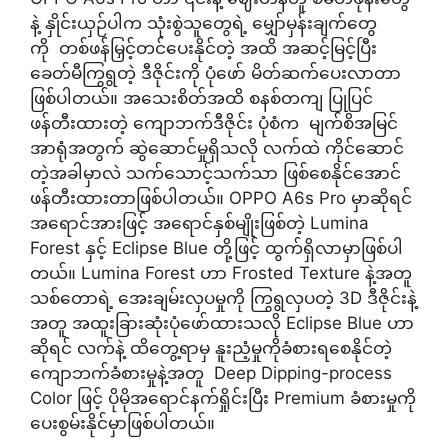
နဲ့ နှိုင်းယှဉ်ပါက သုံးစွဲသူတွေရဲ့ မျှော်မှန်းချက်တွေ
ကို တစ်ဖန်မြှင့်တင်ပေးနိုင်တဲ့ အထိ အဆင့်မြင့်ပြီး
ခေတ်မီကြွရွတဲ့ ဒီဇိုင်းကို ပုံဖော် မိတ်ဆက်ပေးလာတာ
ဖြစ်ပါတယ်။ အသေးစိတ်အထိ စနစ်တကျ ပြုပြင်
ဖန်တီးထားတဲ့ ကျောဘက်ဒီဇိုင်း ပုံစံက မျက်စိအမြင်
အာရုံအတွက် ဆွဲဆောင်မှုရှိသလို လက်ထဲ ကိုင်ဆောင်
တဲ့အခါမှာလဲ သက်သောင့်သက်သာ ဖြစ်စေနိုင်အောင်
ဖန်တီးထားတာဖြစ်ပါတယ်။ OPPO A6s Pro မှာဆိုရင်
အရောင်အားဖြင့် အရောင်နှစ်မျိုးဖြစ်တဲ့ Lumina
Forest နှင့် Eclipse Blue တို့ဖြင့် ထွက်ရှိလာမှာဖြစ်ပါ
တယ်။ Lumina Forest ဟာ Frosted Texture နဲ့အတူ
သစ်တောရဲ့ အေးချမ်းလှပမှုကို ကြွရွလှပတဲ့ 3D ဒီဇိုင်းနဲ့
အတူ အထူးခြားဆုံးပုံဖော်ထားသလို Eclipse Blue ဟာ
ဆိုရင် လက်နဲ့ ထိတွေ့ရာမှ နူးညံ့မှုကိုခံစားရစေနိုင်တဲ့
ကျောဘက်ခံစားမှုနဲ့အတူ Deep Dipping-process
Color ဖြင့် ပိုမိုအရောင်နက်ရှိုင်းပြီး Premium ခံစားမှုကို
ပေးစွမ်းနိုင်မှာဖြစ်ပါတယ်။