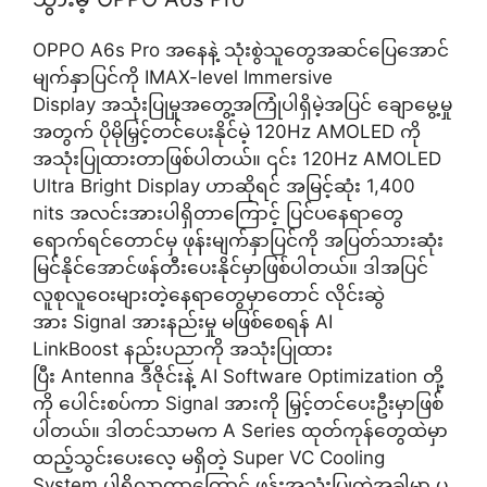
OPPO A6s Pro အနေနဲ့ သုံးစွဲသူတွေအဆင်ပြေအောင်
မျက်နှာပြင်ကို IMAX-level Immersive
Display အသုံးပြုမှုအတွေ့အကြုံပါရှိမဲ့အပြင် ချောမွေ့မှု
အတွက် ပိုမိုမြှင့်တင်ပေးနိုင်မဲ့ 120Hz AMOLED ကို
အသုံးပြုထားတာဖြစ်ပါတယ်။ ၎င်း 120Hz AMOLED
Ultra Bright Display ဟာဆိုရင် အမြင့်ဆုံး 1,400
nits အလင်းအားပါရှိတာကြောင့် ပြင်ပနေရာတွေ
ရောက်ရင်တောင်မှ ဖုန်းမျက်နှာပြင်ကို အပြတ်သားဆုံး
မြင်နိုင်အောင်ဖန်တီးပေးနိုင်မှာဖြစ်ပါတယ်။ ဒါအပြင်
လူစုလူဝေးများတဲ့နေရာတွေမှာတောင် လိုင်းဆွဲ
အား Signal အားနည်းမှု မဖြစ်စေရန် AI
LinkBoost နည်းပညာကို အသုံးပြုထား
ပြီး Antenna ဒီဇိုင်းနဲ့ AI Software Optimization တို့
ကို ပေါင်းစပ်ကာ Signal အားကို မြှင့်တင်ပေးဦးမှာဖြစ်
ပါတယ်။ ဒါတင်သာမက A Series ထုတ်ကုန်တွေထဲမှာ
ထည့်သွင်းပေးလေ့ မရှိတဲ့ Super VC Cooling
System ပါရှိလာတာကြောင့် ဖုန်းအသုံးပြုတဲ့အခါမှာ ပူ