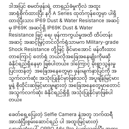
ဒါအပြင် စမတ်ဖုန်းရဲ့ တာရှည်ခံမှုကိုလဲ အထူး
အာရုံစိုက်ထားပြီး နဂို A Series ထုတ်ကုန်တွေမှာ ပါရှိ
ထားပြီးသား IP69 Dust & Water Resistance အဆင့်
မှ IP69K အဆင့်ရှိ IP69K Dust & Water
Resistance ဖြင့် ရေ၊ ဖုန်ကာကွယ်မှုအထိ ထိပ်တန်း
အဆင့် အဆင့်မြှင့်တင်လိုက်ရုံသာမက Military-grade
Shock Resistance တို့ဖြင့် ခိုင်မာအောင် ဖန်တီးထား
တာကြောင့် တော်ရုံ ဘယ်လိုအခြေအနေမျိုးကိုမဆို
ခံနိုင်ရည်ရှိနေမှာ ဖြစ်ပါတယ်။ ဒါကြောင့် မိုးရွာသွန်းမှု
ပြင်းထန်တဲ့ အခြေအနေတွေမှာ ဖုန်းမျက်နှာပြင်ကို အ
သွက်လက်ဆုံး အသုံးပြုနိုင်မှာဖြစ်သလို အပူချိန်မြင့်မား
မှုနဲ့ စိုထိုင်းဆမြင့်မားမှုများတဲ့ အခြေအနေတွေမှာတောင်
အသွက်လက်ဆုံး ခံနိုင်ရည်ရှိရှိ အသုံးပြုနိုင်မှာဖြစ်ပါ
တယ်။
ခေတ်ရှေ့ပြေးတဲ့ Selfie Camera နဲ့အတူ ဘက်ထရီ
အားခံပြီးစွမ်းဆောင်ရည် ပါ အထူးမြင့်မားတဲ့
နောက်ဆုံးပေါ် OPPO A6s Pro နဲ့ပတ်သက်ပြီး အထူး