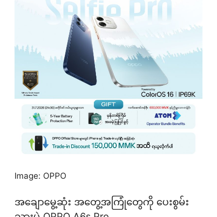
Image: OPPO
အချောမွေ့ဆုံး အတွေ့အကြုံတွေကို ပေးစွမ်း
သွားမဲ့ OPPO A6s Pro