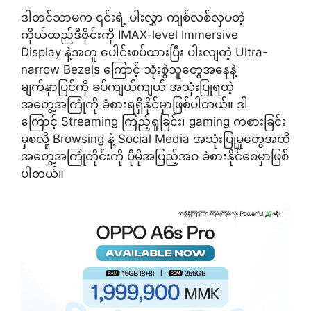
ဒါတင်သာမက ၎င်းရဲ့ ပါးလွှာ ကျစ်လစ်လှပတဲ့
ကိုယ်ထည်ဒီဇိုင်းကို IMAX-level Immersive
Display နဲ့အတူ ပေါင်းစပ်ထားပြီး ပါးလျတဲ့ Ultra-
narrow Bezels ကြောင့် သုံးစွဲသူတွေအနေနဲ့
မျက်နှာပြင်ကို ခပ်ကျယ်ကျယ် အသုံးပြုရတဲ့
အတွေ့အကြုံကို ခံစားရရှိနိုင်မှာဖြစ်ပါတယ်။ ဒါ
ကြောင့် Streaming ကြည့်ရှုခြင်း၊ gaming ကစားခြင်း
မှစလို့ Browsing နဲ့ Social Media အသုံးပြုမှုတွေအထိ
အတွေ့အကြုံတိုင်းကို ပိုမိုအပြည့်အဝ ခံစားနိုင်စေမှာဖြစ်
ပါတယ်။