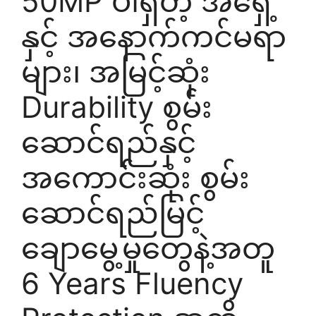
50MP ပါရှိတဲ့ အရှေ့
နှင့် အနောက်ကင်မရာ
များ၊ အမြင့်ဆုံး
Durability စွမ်း
ဆောင်ရည်နှင့်
အကောင်းဆုံး စွမ်း
ဆောင်ရည်မြင့်
ချောမွေ့မှုတွေနဲ့အတူ
6 Years Fluency