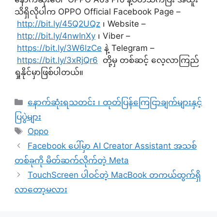
သိရှိလိုပါက OPPO Official Facebook Page –
http://bit.ly/45Q2UQz
၊ Website –
http://bit.ly/4nwInXy
၊ Viber –
https://bit.ly/3W6lzCe
နဲ့ Telegram –
https://bit.ly/3xRjQr6
တို့မှ တစ်ဆင့် လေ့လာကြည်
ရှုနိုင်မှာဖြစ်ပါတယ်။
Categories
နောက်ဆုံးရသတင်း ၊ ထုတ်ပြန်ကြေငြာချက်များနှင့်
ပြပွဲများ
Tags
Oppo
Facebook ပေါ်မှာ AI Creator Assistant အသစ်
တစ်ခုကို မိတ်ဆက်လိုက်တဲ့ Meta
TouchScreen ပါဝင်တဲ့ MacBook တကယ်ထွက်ရှိ
လာတော့မလား