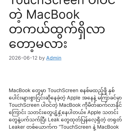
တဲ့ MacBook
တကယ်ထွက်ရှိလာ
တော့မလား
2026-06-12
by
Admin
MacBook တွေမှာ TouchScreen စနစ်မထည့်ဖို့ နှစ်
ပေါင်းများစွာငြင်းဆိုနေခဲ့တဲ့ Apple အနေနဲ့ မကြာခင်မှာ
TouchScreen ပါဝင်တဲ့ MacBook ကိုမိတ်ဆက်လာနိုင်
ကြောင်း သတင်းတွေပျံ့နှံ့နေပါတယ်။ Apple သတင်း
တွေနဲ့ပက်သက်ပြီး Leak တွေထုတ်ပြန်လေ့ရှိတဲ့ တရုတ်
Leaker တစ်ယောက်က “TouchScreen နဲ့ MacBook