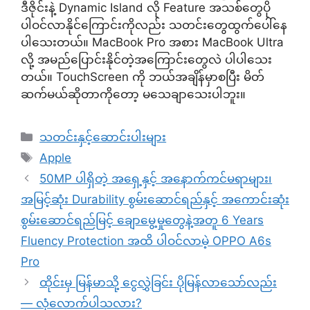
ဒီဇိုင်းနဲ့ Dynamic Island လို Feature အသစ်တွေပို
ပါဝင်လာနိုင်ကြောင်းကိုလည်း သတင်းတွေထွက်ပေါ်နေ
ပါသေးတယ်။ MacBook Pro အစား MacBook Ultra
လို့ အမည်ပြောင်းနိုင်တဲ့အကြောင်းတွေလဲ ပါပါသေး
တယ်။ TouchScreen ကို ဘယ်အချိန်မှာစပြီး မိတ်
ဆက်မယ်ဆိုတာကိုတော့ မသေချာသေးပါဘူး။
Categories
သတင်းနှင့်ဆောင်းပါးများ
Tags
Apple
50MP ပါရှိတဲ့ အရှေ့နှင့် အနောက်ကင်မရာများ၊
အမြင့်ဆုံး Durability စွမ်းဆောင်ရည်နှင့် အကောင်းဆုံး
စွမ်းဆောင်ရည်မြင့် ချောမွေ့မှုတွေနဲ့အတူ 6 Years
Fluency Protection အထိ ပါဝင်လာမဲ့ OPPO A6s
Pro
ထိုင်းမှ မြန်မာသို့ ငွေလွှဲခြင်း ပိုမြန်လာသော်လည်း
— လုံလောက်ပါသလား?