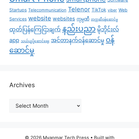
Telenor
TikTok
Startups
Telecommunication
Web
viber
website
websites
Services
ကုမ္ပဏီ
တက္ကဆီဝန်ဆောင်မှု
နည်းပညာ
ထုတ်ပြန်ကြေငြာချက်
မိုဘိုင်းလ်
၀န်
app
အင်တာနက်ဝန်ဆောင်မှု
သယ်ယူပို့ဆောင်ရေး
ဆောင်မှု
Archives
Archives
© 2026 Myanmar Tech Press
• Built with