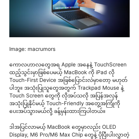
Image: macrumors
ကောလဟာလတွေအရ Apple အနေနဲ့ TouchScreen
ထည့်သွင်းမှာဖြစ်ပေမယ့် MacBook ကို iPad လို
Touch-First Device အဖြစ်ပြောင်းလဲမှာတော့ မဟုတ်
ပါဘူ။ အသုံးပြုသူတွေအတွက် Trackpad Mouse နဲ့
Touch Screen တွေကို လိုအပ်သလို အပြန်အလှန်
အသုံးပြုနိုင်မယ့် Touch-Friendly အတွေ့အကြုံကို
ပေးအပ်သွားမယ်လို့ ခန့်မှန်းထားကြပါတယ်။
ဒါအပြင်လာမယ့် MacBook တွေမှာလည်း OLED
Display, M6 Pro/M6 Max Chip တွေနဲ့ ပိုပြီးပါးလွှာတဲ့