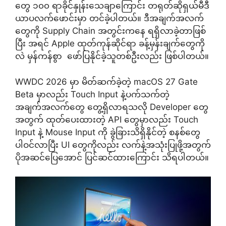
တွေ ၁၀၀ ရာခိုင်နှုန်းသေချာကြောင်း တရုတ်ဆိုရှယ်မီဒီ
ယာပလက်ဖောင်းမှာ တင်ခဲ့ပါတယ်။ ဒီအချက်အလက်
တွေကို Supply Chain အတွင်းကနေ ရရှိလာခဲ့တာဖြစ်
ပြီး အရင် Apple ထုတ်ကုန်ဆိုင်ရာ ခန့်မှန်းချက်တွေကို
လဲ မှန်ကန်စွာ ဖော်ပြနိုင်ခဲ့သူတစ်ဦးလည်း ဖြစ်ပါတယ်။
WWDC 2026 မှာ မိတ်ဆက်ခဲ့တဲ့ macOS 27 Gate
Beta မှာလည်း Touch Input နဲ့ပက်သက်တဲ့
အချက်အလက်တွေ တွေ့ရှိလာရသလို Developer တွေ
အတွက် ထုတ်ပေးထားတဲ့ API တွေမှာလည်း Touch
Input နဲ့ Mouse Input ကို ခွဲခြားသိရှိနိုင်တဲ့ စနစ်တွေ
ပါဝင်လာပြီး UI တွေကိုလည်း လက်နဲ့အသုံးပြုဖို့အတွက်
ပိုအဆင်ပြေအောင် ပြင်ဆင်ထားကြောင်း သိရပါတယ်။