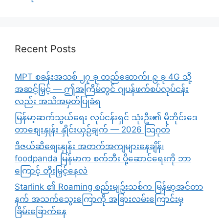
Recent Posts
MPT စခန်းအသစ် ၂၇ ခု တည်ဆောက်၊ ၉ ခု 4G သို့
အဆင့်မြှင့် — ဤအကြိမ်တွင် ဂျပန်ဖက်စပ်လုပ်ငန်း
လည်း အသိအမှတ်ပြုခံရ
မြန်မာ့ဆက်သွယ်ရေး လုပ်ငန်းရှင် သုံးဦး၏ မိုဘိုင်းဒေ
တာစျေးနှုန်း နှိုင်းယှဉ်ချက် — 2026 သြဂုတ်
ဒီဇယ်ဆီစျေးနှုန်း အတက်အကျများနေချိန်၊
foodpanda မြန်မာက စက်ဘီး ပို့ဆောင်ရေးကို ဘာ
ကြောင့် တိုးမြှင့်နေလဲ
Starlink ၏ Roaming စည်းမျဉ်းသစ်က မြန်မာ့အင်တာ
နက် အသက်သွေးကြောကို အခြားလမ်းကြောင်းမှ
ခြိမ်းခြောက်နေ