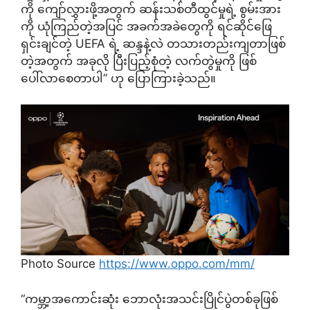
ကို ကျော်လွှားဖို့အတွက် ဆန်းသစ်တီထွင်မှုရဲ့ စွမ်းအား
ကို ယုံကြည်တဲ့အပြင် အခက်အခဲတွေကို ရင်ဆိုင်ဖြေ
ရှင်းချင်တဲ့ UEFA ရဲ့ ဆန္ဒနဲ့လဲ တသားတည်းကျတာဖြစ်
တဲ့အတွက် အခုလို ပြီးပြည့်စုံတဲ့ လက်တွဲမှုကို ဖြစ်
ပေါ်လာစေတာပါ” ဟု ပြောကြားခဲ့သည်။
Photo Source
https://www.oppo.com/mm/
“ကမ္ဘာ့အကောင်းဆုံး ဘောလုံးအသင်းပြိုင်ပွဲတစ်ခုဖြစ်