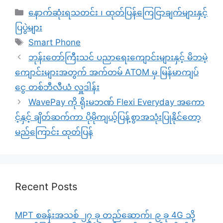
Categories
နောက်ဆုံးရသတင်း ၊ ထုတ်ပြန်ကြေငြာချက်များနှင့်
ပြပွဲများ
Tags
Smart Phone
ဘုန်းတော်ကြီးသင် ပညာရေးကျောင်းများနှင့် မိဘမဲ့
ကျောင်းများအတွက် အက်တမ် ATOM မှ မြန်မာကျပ်
ငွေ တစ်ဘီလီယံ လှူဒါန်း
WavePay ကို ရိုးမဘဏ် Flexi Everyday အကော
င့်နှင့် ချိတ်ဆက်ကာ ပိုမိုကျယ့်ပြန့်စွာအသုံးပြုနိုင်တော့
မည်ကြောင်း ထုတ်ပြန်
Recent Posts
MPT စခန်းအသစ် ၂၇ ခု တည်ဆောက်၊ ၉ ခု 4G သို့