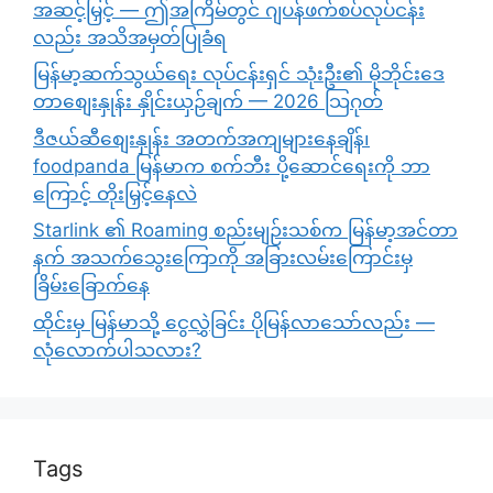
အဆင့်မြှင့် — ဤအကြိမ်တွင် ဂျပန်ဖက်စပ်လုပ်ငန်း
လည်း အသိအမှတ်ပြုခံရ
မြန်မာ့ဆက်သွယ်ရေး လုပ်ငန်းရှင် သုံးဦး၏ မိုဘိုင်းဒေ
တာစျေးနှုန်း နှိုင်းယှဉ်ချက် — 2026 သြဂုတ်
ဒီဇယ်ဆီစျေးနှုန်း အတက်အကျများနေချိန်၊
foodpanda မြန်မာက စက်ဘီး ပို့ဆောင်ရေးကို ဘာ
ကြောင့် တိုးမြှင့်နေလဲ
Starlink ၏ Roaming စည်းမျဉ်းသစ်က မြန်မာ့အင်တာ
နက် အသက်သွေးကြောကို အခြားလမ်းကြောင်းမှ
ခြိမ်းခြောက်နေ
ထိုင်းမှ မြန်မာသို့ ငွေလွှဲခြင်း ပိုမြန်လာသော်လည်း —
လုံလောက်ပါသလား?
Tags