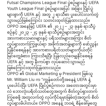
Futsal Champions League Final ပွဲစဉ်များနှင့် UEFA
Youth League Final ပွဲစဉ်များအပြင် အခြား ပြိုင်ပွဲ
များစွာကို UEFA နှင့် အတူ ၂ ရာသီစာ ပူးပေါင်းလက်တွဲ
သွားမည်ဖြစ်ကြောင်း သတင်းထုတ်ပြန်ထားသည်။
OPPO အနေဖြင့် UEFA ၏ ၂၀၂၂ – ၂၃ ခုနှစ် ရာသီပွဲ
စဉ်နှင့် ၂၀၂၃ -၂၄ ခုနှစ် ရာသီပွဲစဉ်များအတွင်း
အားကစားသမားများနှင့် ပရိသတ်များအကြား စိတ်
လှုပ်ရှားတက်ကြွဖွယ်ရာ အခိုက်အတန့်များကို ဖော်ညွှန်း
ပြနိုင်စေရန်နှင့် အားကစားပရိတ်သတ်များကိုယ်တိုင်
မြင်တွေ့ခံစား၊ ကြားသိရပြီး ပြန်လည်ဝေမျှနိုင်စေရန်
UEFA နှင့် အတူ နီးကပ်စွာ လုပ်ဆောင်သွားမည်
ဖြစ်ကြောင်းထုတ်ပြန်ထားသည်။
OPPO ၏ Global Marketing မှ President ဖြစ်သူ
Mr. William Liu က “ကျွန်တော်တို့အနေနဲ့ UEFA နဲ့
ပူးပေါင်းပြီး UEFA ပြိုင်ပွဲစဉ်ကာလ အတောအတွင်းမှာ
လဲ ဘောလုံးပရိတ်သတ်တွေအတွက် စိတ်လှုပ်ရှားတက်
ကြွစေဖို့ အတူလက်တွဲ လုပ်ကိုင်ရမှာဖြစ်တဲ့အတွက် စိတ်
လှုပ်ရှားမိပါတယ်။ OPPO အနေနဲ့ ဘဝရဲ့ စိန်ခေါ်မှုတွေ