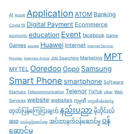
Application
ATOM
Banking
AI
Apple
Digital Payment
Ecommerce
Covid 19
Event
education
facebook
Game
economic
Huawei
Internet
Games
google
Internet Service
MPT
Marketing
Job Searching
Provider
Interview Article
Ooredoo
Samsung
Oppo
MYTEL
Smart Phone
smartphone
Software
Telenor
TikTok
Startups
Telecommunication
Web
viber
website
websites
Services
ကုမ္ပဏီ
တက္ကဆီဝန်ဆောင်မှု
နည်းပညာ
ထုတ်ပြန်ကြေငြာချက်
မိုဘိုင်းလ်
၀န်
app
အင်တာနက်ဝန်ဆောင်မှု
သယ်ယူပို့ဆောင်ရေး
ဆောင်မှု