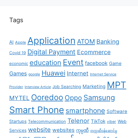
Tags
Application
ATOM
Banking
AI
Apple
Digital Payment
Ecommerce
Covid 19
Event
education
facebook
Game
economic
Huawei
Internet
Games
google
Internet Service
MPT
Marketing
Job Searching
Provider
Interview Article
Ooredoo
Samsung
Oppo
MYTEL
Smart Phone
smartphone
Software
Telenor
TikTok
Startups
Telecommunication
Web
viber
website
websites
Services
ကုမ္ပဏီ
တက္ကဆီဝန်ဆောင်မှု