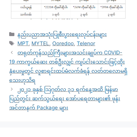
Categories
နည်းပညာအသုံးပြုစီးပွားရေးလုပ်ငန်းများ
Tags
MPT
,
MYTEL
,
Ooredoo
,
Telenor
တရုတ်ကုန်သည်ကြီးများအသင်းချုပ်က COVID-
19 ကာကွယ်ဆေး တစ်ဦးလျှင် ကျပ်ငါးသောင်းဖြင့်ထိုး
နှံပေးမှုတွင် လူစာရင်းထပ်မံလက်ခံရန် လတ်တလောမရှိ
သေးဟုသိရ
၂၀၂၁ ခုနှစ် သြဂုတ်လ ၃၁ ရက်နေ့အထိ မြန်မာ
ပြည်တွင်း ဆက်သွယ်ရေး အော်ပရေတာများ၏ ဖုန်း
အင်တာနက် Package များ