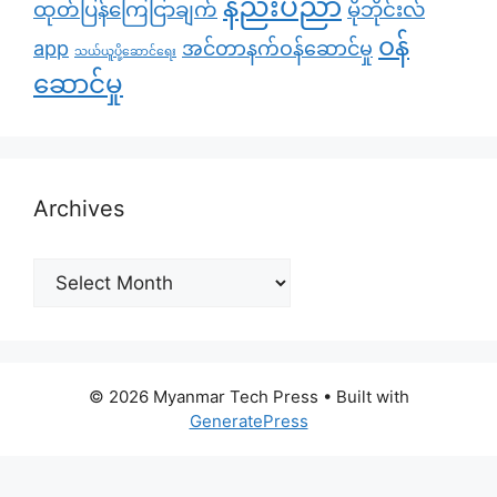
နည်းပညာ
ထုတ်ပြန်ကြေငြာချက်
မိုဘိုင်းလ်
၀န်
app
အင်တာနက်ဝန်ဆောင်မှု
သယ်ယူပို့ဆောင်ရေး
ဆောင်မှု
Archives
Archives
© 2026 Myanmar Tech Press
• Built with
GeneratePress