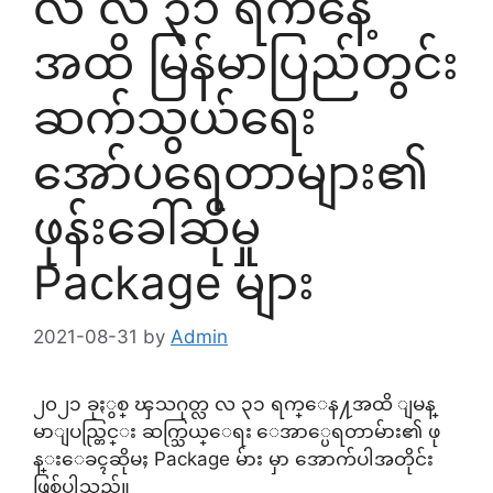
လ လ ၃၁ ရက်နေ့
အထိ မြန်မာပြည်တွင်း
ဆက်သွယ်ရေး
အော်ပရေတာများ၏
ဖုန်းခေါ်ဆိုမှု
Package များ
2021-08-31
by
Admin
၂၀၂၁ ခုႏွစ္ ၾသဂုတ္လ လ ၃၁ ရက္ေန႔အထိ ျမန္
မာျပည္တြင္း ဆက္သြယ္ေရး ေအာ္ပေရတာမ်ား၏ ဖု
န္းေခၚဆိုမႈ Package မ်ား မှာ အောက်ပါအတိုင်း
ဖြစ်ပါသည်။