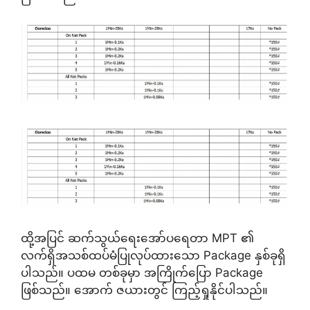
ထို့အပြင် ဆက်သွယ်ရေးအော်ပရေတာ MPT ၏
လက်ရှိအသစ်ထပ်မံပြုလုပ်ထားသော Package နှစ်ခုရှိ
ပါသည်။ ပထမ တစ်ခုမှာ အကြိုက်ပြော Package
ဖြစ်သည်။ အောက် ဇယားတွင် ကြည့်ရှုနိုင်ပါသည်။