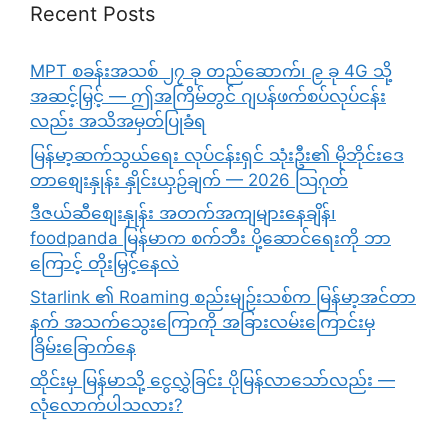
Recent Posts
MPT စခန်းအသစ် ၂၇ ခု တည်ဆောက်၊ ၉ ခု 4G သို့
အဆင့်မြှင့် — ဤအကြိမ်တွင် ဂျပန်ဖက်စပ်လုပ်ငန်း
လည်း အသိအမှတ်ပြုခံရ
မြန်မာ့ဆက်သွယ်ရေး လုပ်ငန်းရှင် သုံးဦး၏ မိုဘိုင်းဒေ
တာစျေးနှုန်း နှိုင်းယှဉ်ချက် — 2026 သြဂုတ်
ဒီဇယ်ဆီစျေးနှုန်း အတက်အကျများနေချိန်၊
foodpanda မြန်မာက စက်ဘီး ပို့ဆောင်ရေးကို ဘာ
ကြောင့် တိုးမြှင့်နေလဲ
Starlink ၏ Roaming စည်းမျဉ်းသစ်က မြန်မာ့အင်တာ
နက် အသက်သွေးကြောကို အခြားလမ်းကြောင်းမှ
ခြိမ်းခြောက်နေ
ထိုင်းမှ မြန်မာသို့ ငွေလွှဲခြင်း ပိုမြန်လာသော်လည်း —
လုံလောက်ပါသလား?