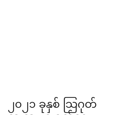
၂၀၂၁ ခုနှစ် သြဂုတ်