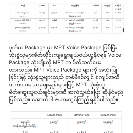
ဒုတိယ Package မှာ MPT Voice Package ဖြစ်ပြီး
သုံးစွဲသူများစိတ်တိုင်းကျရွေးချယ်ဝယ်ယူနိုင်ရန် Voice
Package သုံးမျိုးကို MPT က မိတ်ဆက်ပေး
ထားသည်။ MPT Voice Package များကို အသုံးပြု
ခြင်းဖြင့် သုံးစွဲသူများသည် တစ်မိနစ်လျှင် ၈ကျပ်အထိ
သက်သာသောဈေးနှုန်းများဖြင့် MPT သုံးစွဲသူ
မိတ်ဆွေ၊သူငယ်ချင်းများဆီ ဆက်သွယ်ပြော ဆိုနိုင်မည်
ဖြစ်သည်။ အောက်ပါ ဇယားတွင်ကြည့်ရှုနိုင်ပါသည်။