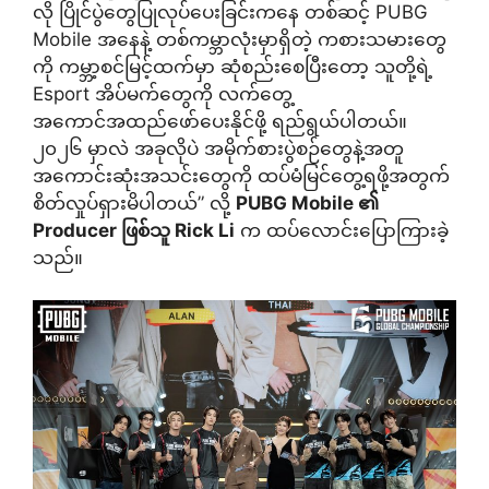
လို ပြိုင်ပွဲတွေပြုလုပ်ပေးခြင်းကနေ တစ်ဆင့် PUBG
Mobile အနေနဲ့ တစ်ကမ္ဘာလုံးမှာရှိတဲ့ ကစားသမားတွေ
ကို ကမ္ဘာ့စင်မြင့်ထက်မှာ ဆုံစည်းစေပြီးတော့ သူတို့ရဲ့
Esport အိပ်မက်တွေကို လက်တွေ့
အကောင်အထည်ဖော်ပေးနိုင်ဖို့ ရည်ရွယ်ပါတယ်။
၂၀၂၆ မှာလဲ အခုလိုပဲ အမိုက်စားပွဲစဉ်တွေနဲ့အတူ
အကောင်းဆုံးအသင်းတွေကို ထပ်မံမြင်တွေ့ရဖို့အတွက်
စိတ်လှုပ်ရှားမိပါတယ်” လို့
PUBG Mobile ၏
Producer ဖြစ်သူ Rick Li
က ထပ်လောင်းပြောကြားခဲ့
သည်။