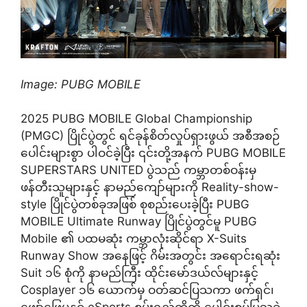
Image: PUBG MOBILE
2025 PUBG MOBILE Global Championship
(PMGC) ပြိုင်ပွဲတွင် ရင်ခုန်စိတ်လှုပ်ရှားဖွယ် အစီအစဉ်
ပေါင်းများစွာ ပါဝင်ခဲ့ပြီး ၎င်းတို့အနက် PUBG MOBILE
SUPERSTARS UNITED ပွဲသည် ကမ္ဘာတစ်ဝန်းမှ
ဖန်တီးသူများနှင့် နာမည်ကျော်များကို Reality-show-
style ပြိုင်ပွဲတစ်ခုအဖြစ် စုစည်းပေးခဲ့ပြီး PUBG
MOBILE Ultimate Runway ပြိုင်ပွဲတွင်မူ PUBG
Mobile ၏ ပထမဆုံး ကမ္ဘာလုံးဆိုင်ရာ X-Suits
Runway Show အနေဖြင့် ဂိမ်းအတွင်း အရောင်းရဆုံး
Suit ၁၆ စုံကို နာမည်ကြီး ထိုင်းမော်ဒယ်လ်များနှင့်
Cosplayer ၁၆ ယောက်မှ ဝတ်ဆင်ပြသကာ ဖက်ရှင်၊