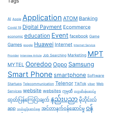
Tags
Application
ATOM
Banking
AI
Apple
Digital Payment
Ecommerce
Covid 19
Event
education
facebook
Game
economic
Huawei
Internet
Games
google
Internet Service
MPT
Marketing
Job Searching
Provider
Interview Article
Ooredoo
Samsung
Oppo
MYTEL
Smart Phone
smartphone
Software
Telenor
TikTok
Startups
Telecommunication
Web
viber
website
websites
Services
ကုမ္ပဏီ
တက္ကဆီဝန်ဆောင်မှု
နည်းပညာ
ထုတ်ပြန်ကြေငြာချက်
မိုဘိုင်းလ်
၀န်
app
အင်တာနက်ဝန်ဆောင်မှု
သယ်ယူပို့ဆောင်ရေး