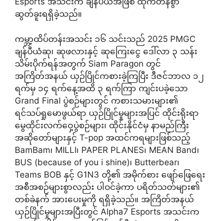
Esports အသင်းက ချန်ပီယံအဖြစ် ထိုက်တန်စွာ
ဆွတ်ခူးရရှိခဲ့သည်။
ကမ္ဘာ့ထိပ်တန်းအသင်း ၁၆ သင်းသည် 2025 PMGC
ချန်ပီယံဆု၊ ဆုဖလားနှင့် ဆုကြေးငွေ ဒေါ်လာ ၃ သန်း
သိမ်းပိုက်ရန်အတွက် Siam Paragon တွင်
အကြိတ်အနယ် ယှဉ်ပြိုင်ကစားခဲ့ကြပြီး ဒီဇင်ဘာလ ၁၂
ရက်မှ ၁၄ ရက်နေ့အထိ ၃ ရက်ကြာ ကျင်းပခဲ့သော
Grand Final ပွဲစဉ်များတွင် ကစားသမားများ၏
ရင်သပ်ရှုမောဖွယ်ရာ ယှဉ်ပြိုင်မှုများအပြင် ထိုင်းရိုးရာ
မွေထိုင်းလက်ဝှေ့ပွဲစဉ်များ၊ ထိုင်းနိုင်ငံမှ နာမည်ကြီး
အဆိုတော်များနှင့် T-pop အထင်ကရများဖြစ်သည့်
BamBam၊ MILLI၊ PAPER PLANES၊ MEAN Band၊
BUS (because of you i shine)၊ Butterbear၊
Teams BOB နှင့် G1N3 တို့၏ အမိုက်စား ဖျော်ဖြေရေး
အစီအစဉ်များစွာလည်း ပါဝင်ခဲ့ကာ ပရိတ်သတ်များ၏
တစ်ခဲနက် အားပေးမှုကို ရရှိခဲ့သည်။ အကြိတ်အနယ်
ယှဉ်ပြိုင်မှုများအပြီးတွင် Alpha7 Esports အသင်းက