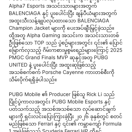
Alpha7 Esports အသင်းသားများအတွက်
BALENCIAGA နှင့် ပူးပေါင်းပြီး ချန်ပီယံများအတွက်
အထူးသီးသန့်ချုပ်လုပ်ထားသော BALENCIAGA
Champion Jacket များကို ပေးအပ်ချီးမြှင့်ခဲ့သည်။
ထို့အတူ Alpha Gaming အသင်းက အသင်းသားတစ်
ဦးဖြစ်သော TOP သည် ပွဲစဉ်များအတွင်း ၎င်း၏ ပြောင်
မြောက်လှသည့် ဂိမ်းကစားမှုစွမ်းရည်များကြောင့် 2025
PMGC Grand Finals MVP ဆုနှင့်အတူ PUBG
UNITED နဲ့ ပူးပေါင်းပြီး အထူးဆုဖြစ်သည့်
အသစ်စက်စက် Porsche Cayenne ကားတစ်စီးကို
သိမ်းပိုက်ရရှိခဲ့ပါသည်။
PUBG Mobile ၏ Producer ဖြစ်သူ Rick Li သည်
ပြိုင်ပွဲကာလအတွင်း PUBG Mobile Esports နှင့်
ပတ်သက်သည့် အသစ်အသစ်သော လုပ်ဆောင်ချက်
များကို ရှင်းလင်းပြောကြားခဲ့ပြီး ၂၀၂၆ ခုနှစ်တွင် စတင်
မည်ဖြစ်သော Ferrari နှင့် ၎င်း၏ ကမ္ဘာကျော် Formula
1 အဖွဲ့ဖြစ်သည့် Scuderia Ferrari HP တို့နှင့်