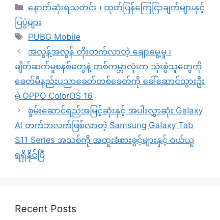
Categories
နောက်ဆုံးရသတင်း ၊ ထုတ်ပြန်ကြေငြာချက်များနှင့်
ပြပွဲများ
Tags
PUBG Mobile
အလွန့်အလွန် တိုးတက်လာတဲ့ ချောမွေ့မှု ၊
ချိတ်ဆက်မှုစနစ်တွေနဲ့ တစ်ကမ္ဘာလုံးက သုံးစွဲသူတွေကို
ခေတ်မီနည်းပညာခေတ်တစ်ခေတ်ကို ခေါ်ဆောင်သွားဦး
မဲ့ OPPO ColorOS 16
စွမ်းဆောင်ရည်အမြင့်ဆုံးနှင့် အပါးလွှာဆုံး Galaxy
AI တက်ဘလက်ဖြစ်လာတဲ့ Samsung Galaxy Tab
S11 Series အသစ်ကို အထူးခံစားခွင့်များနှင့် ဝယ်ယူ
ရရှိနိုင်ပြီ
Recent Posts