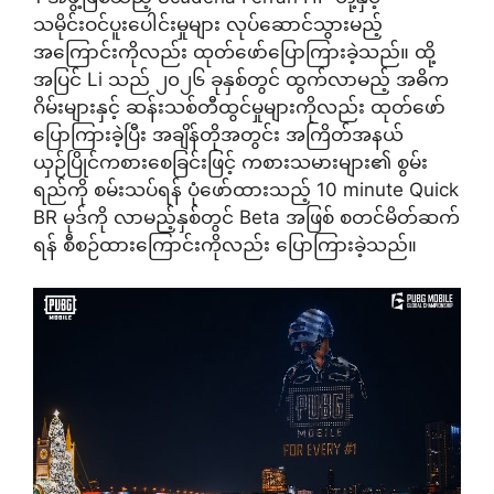
သမိုင်းဝင်ပူးပေါင်းမှုများ လုပ်ဆောင်သွားမည့်
အကြောင်းကိုလည်း ထုတ်ဖော်ပြောကြားခဲ့သည်။ ထို့
အပြင် Li သည် ၂၀၂၆ ခုနှစ်တွင် ထွက်လာမည့် အဓိက
ဂိမ်းများနှင့် ဆန်းသစ်တီထွင်မှုများကိုလည်း ထုတ်ဖော်
ပြောကြားခဲ့ပြီး အချိန်တိုအတွင်း အကြိတ်အနယ်
ယှဉ်ပြိုင်ကစားစေခြင်းဖြင့် ကစားသမားများ၏ စွမ်း
ရည်ကို စမ်းသပ်ရန် ပုံဖော်ထားသည့် 10 minute Quick
BR မုဒ်ကို လာမည့်နှစ်တွင် Beta အဖြစ် စတင်မိတ်ဆက်
ရန် စီစဉ်ထားကြောင်းကိုလည်း ပြောကြားခဲ့သည်။