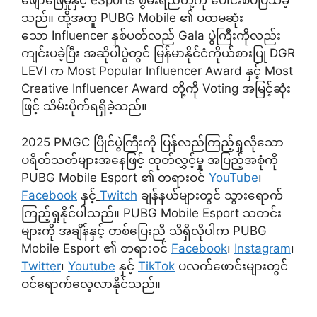
ဖျော်ဖြေမှုနှင့် eSports စွမ်းရည်တို့ကို ပေါင်းစပ်ပြသခဲ့
သည်။ ထို့အတူ PUBG Mobile ၏ ပထမဆုံး
သော Influencer နှစ်ပတ်လည် Gala ပွဲကြီးကိုလည်း
ကျင်းပခဲ့ပြီး အဆိုပါပွဲတွင် မြန်မာနိုင်ငံကိုယ်စားပြု DGR
LEVI က Most Popular Influencer Award နှင့် Most
Creative Influencer Award တို့ကို Voting အမြင့်ဆုံး
ဖြင့် သိမ်းပိုက်ရရှိခဲ့သည်။
2025 PMGC ပြိုင်ပွဲကြီးကို ပြန်လည်ကြည့်ရှုလိုသော
ပရိတ်သတ်များအနေဖြင့် ထုတ်လွှင့်မှု အပြည့်အစုံကို
PUBG Mobile Esport ၏ တရားဝင်
YouTube
၊
Facebook
နှင့်
Twitch
ချန်နယ်များတွင် သွားရောက်
ကြည့်ရှုနိုင်ပါသည်။ PUBG Mobile Esport သတင်း
များကို အချိန်နှင့် တစ်ပြေးညီ သိရှိလိုပါက PUBG
Mobile Esport ၏ တရားဝင်
Facebook
၊
Instagram
၊
Twitter
၊
Youtube
နှင့်
TikTok
ပလက်ဖောင်းများတွင်
ဝင်ရောက်လေ့လာနိုင်သည်။