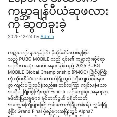
ကမ္ဘာ့ချန်ပီယံဆုဖလား
ကို ဆွတ်ခူးခဲ့
2025-12-24
by
Admin
ကမ္ဘာကျော် နာမည်ကြီး မိုဘိုင်းဂိမ်းတစ်ခုဖြစ်
သည့် PUBG MOBILE သည် ၎င်း၏ ကမ္ဘာလုံးဆိုင်ရာ
အကြီးမားဆုံး အခမ်းအနားဖြစ်သည့် 2025 PUBG
MOBILE Global Championship (PMGC) ပြိုင်ပွဲကြီး
ကို ထိုင်းနိုင်ငံ၊ ဘန်ကောက်မြို့တွင် ကြီးကျယ်ခမ်းနား
စွာ ကျင်းပပြုလုပ်ခဲ့သည်။။ တစ်လကြာ ကျင်းပခဲ့သော
အဆိုပါ ပြိုင်ပွဲကြီးတွင် Esport၊ ယဉ်ကျေးမှု၊ အနုပညာ
ဖန်တီးပြသမှုများ၊ မှင်တက်ဖွယ် ပရိတ်သတ်
အတွေ့အကြုံများဖြင့် ဘန်ကောက်မြို့တစ်ဝန်း လွှမ်းခြုံ
ခဲ့ပြီး Grand Final ပွဲစဉ်များအပြီးတွင် Alpha7