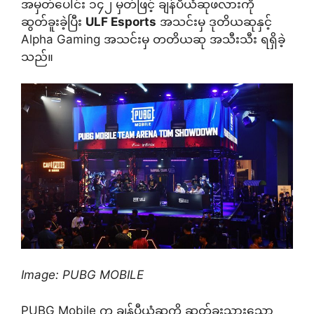
အမှတ်ပေါင်း ၁၄၂ မှတ်ဖြင့် ချန်ပီယံဆုဖလားကို
ဆွတ်ခူးခဲ့ပြီး
ULF Esports
အသင်းမှ ဒုတိယဆုနှင့်
Alpha Gaming အသင်းမှ တတိယဆု အသီးသီး ရရှိခဲ့
သည်။
Image: PUBG MOBILE
PUBG Mobile က ချန်ပီယံဆုကို ဆွတ်ခူးသွားသော