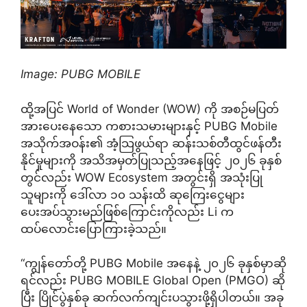
Image: PUBG MOBILE
ထို့အပြင် World of Wonder (WOW) ကို အစဉ်မပြတ်
အားပေးနေသော ကစားသမားများနှင့် PUBG Mobile
အသိုက်အဝန်း၏ အံ့သြဖွယ်ရာ ဆန်းသစ်တီထွင်ဖန်တီး
နိုင်မှုများကို အသိအမှတ်ပြုသည့်အနေဖြင့် ၂၀၂၆ ခုနှစ်
တွင်လည်း WOW Ecosystem အတွင်းရှိ အသုံးပြု
သူများကို ဒေါ်လာ ၁၀ သန်းထိ ဆုကြေးငွေများ
ပေးအပ်သွားမည်ဖြစ်ကြောင်းကိုလည်း Li က
ထပ်လောင်းပြောကြားခဲ့သည်။
“ကျွန်တော်တို့ PUBG Mobile အနေနဲ့ ၂၀၂၆ ခုနှစ်မှာဆို
ရင်လည်း PUBG MOBILE Global Open (PMGO) ဆို
ပြီး ပြိုင်ပွဲနှစ်ခု ဆက်လက်ကျင်းပသွားဖို့ရှိပါတယ်။ အခု