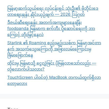
မြန်မာ့ဆက်သွယ်ရေး လုပ်ငန်းရှင် သုံးဦး၏ မိုဘိုင်းဒေ
တာစျေးနှုန်း နှိုင်းယှဉ်ချက် — 2026 သြဂုတ်
ဒီဇယ်ဆီစျေးနှုန်း အတက်အကျများနေချိန်၊
foodpanda မြန်မာက စက်ဘီး ပို့ဆောင်ရေးကို ဘာ
ကြောင့် တိုးမြှင့်နေလဲ
Starlink ၏ Roaming စည်းမျဉ်းသစ်က မြန်မာ့အင်တာ
နက် အသက်သွေးကြောကို အခြားလမ်းကြောင်းမှ
ခြိမ်းခြောက်နေ
ထိုင်းမှ မြန်မာသို့ ငွေလွှဲခြင်း ပိုမြန်လာသော်လည်း —
လုံလောက်ပါသလား?
TouchScreen ပါဝင်တဲ့ MacBook တကယ်ထွက်ရှိလာ
တော့မလား