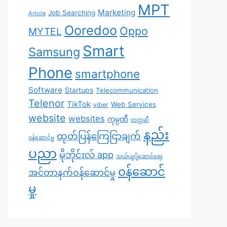
MPT
Marketing
Job Searching
Article
Ooredoo
Oppo
MYTEL
Smart
Samsung
Phone
smartphone
Software
Startups
Telecommunication
Telenor
TikTok
Web Services
viber
website
websites
ကုမ္ပဏီ
တက္ကဆီ
နည်း
ထုတ်ပြန်ကြေငြာချက်
ဝန်ဆောင်မှု
ပညာ
မိုဘိုင်းလ် app
သယ်ယူပို့ဆောင်ရေး
၀န်ဆောင်
အင်တာနက်ဝန်ဆောင်မှု
မှု