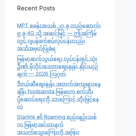
Recent Posts
MPT စခန်းအသစ် ၂၇ ခု တည်ဆောက်၊
၉ ခု 4G သို့ အဆင့်မြှင့် — ဤအကြိမ်
တွင် ဂျပန်ဖက်စပ်လုပ်ငန်းလည်း
အသိအမှတ်ပြုခံရ
မြန်မာ့ဆက်သွယ်ရေး လုပ်ငန်းရှင် သုံး
ဦး၏ မိုဘိုင်းဒေတာစျေးနှုန်း နှိုင်းယှဉ်
ချက် — 2026 သြဂုတ်
ဒီဇယ်ဆီစျေးနှုန်း အတက်အကျများနေ
ချိန်၊ foodpanda မြန်မာက စက်ဘီး
ပို့ဆောင်ရေးကို ဘာကြောင့် တိုးမြှင့်နေ
လဲ
Starlink ၏ Roaming စည်းမျဉ်းသစ်
က မြန်မာ့အင်တာနက်
အသက်သွေးကြောကို အခြား