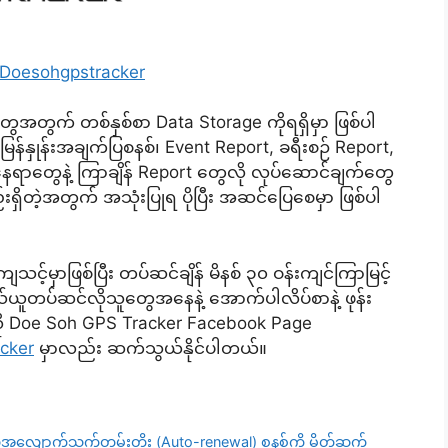
/Doesohgpstracker
တွက် တစ်နှစ်စာ Data Storage ကိုရရှိမှာ ဖြစ်ပါ
န်နှုန်းအချက်ပြစနစ်၊ Event Report, ခရီးစဉ် Report,
့နေရာတွေနဲ့ ကြာချိန် Report တွေလို လုပ်ဆောင်ချက်တွေ
ရှိတဲ့အတွက် အသုံးပြုရ ပိုပြီး အဆင်ပြေစေမှာ ဖြစ်ပါ
မှာဖြစ်ပြီး တပ်ဆင်ချိန် မိနစ် ၃၀ ဝန်းကျင်ကြာမြင့်
်ယူတပ်ဆင်လိုသူတွေအနေနဲ့ အောက်ပါလိပ်စာနဲ့ ဖုန်း
လို Doe Soh GPS Tracker Facebook Page
cker
မှာလည်း ဆက်သွယ်နိုင်ပါတယ်။
လျောက်သက်တမ်းတိုး (Auto-renewal) စနစ်ကို မိတ်ဆက်