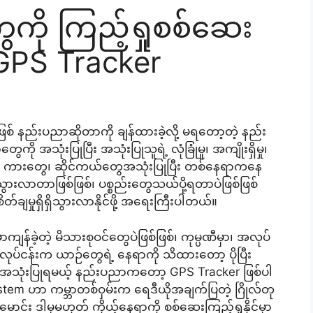
ို ကြည့်ရှုစစ်ဆေး
 GPS Tracker
ြစ် နည်းပညာဆိုတာကို ချန်ထားခဲ့လို့ မရတော့တဲ့ နည်း
 အသုံးပြုပြီး အသုံးပြုသူရဲ့ လုံခြုံမှု၊ အကျိုးရှိမှု၊
ူး။ ကားတွေ၊ ဆိုင်ကယ်တွေအသုံးပြုပြီး တစ်နေရာကနေ
 သွားလာတာဖြစ်ဖြစ်၊ ပစ္စည်းတွေသယ်ပို့ရတာပဲဖြစ်ဖြစ်
စိတ်ချမှုရှိရှိသွားလာနိုင်ဖို့ အရေးကြီးပါတယ်။
န်ခဲ့တဲ့ မိသားစုဝင်တွေပဲဖြစ်ဖြစ်၊ ကုမ္ပဏီမှာ၊ အလုပ်
ုယ့်လုပ်ငန်းက ယာဉ်တွေရဲ့ နေရာကို သိထားတော့ ပိုပြီး
က် အသုံးပြုရမယ့် နည်းပညာကတော့ GPS Tracker ဖြစ်ပါ
ystem ဟာ ကမ္ဘာတစ်ဝှမ်းက ရေဒီယိုအချက်ပြတဲ့ ဂြိုလ်တု
ာင်း ဒါမှမဟုတ် ကိုယ့်နေရာကို စစ်ဆေးကြည့်ရှုနိုင်မှာ