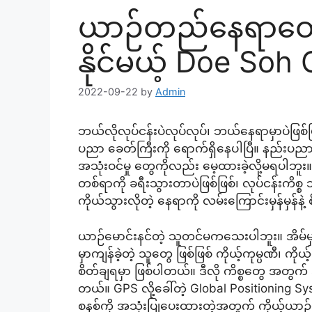
ယာဉ်တည်နေရာတွေက
နိုင်မယ့် Doe Soh
2022-09-22
by
Admin
ဘယ်လိုလုပ်ငန်းပဲလုပ်လုပ်၊ ဘယ်နေရာမှာပဲဖြစ်ဖ
ပညာ ခေတ်ကြီးကို ရောက်ရှိနေပါပြီ။ နည်းပညာတွေကို
အသုံးဝင်မှု တွေကိုလည်း မေ့ထားခဲ့လို့မရပါဘ
တစ်ရာကို ခရီးသွားတာပဲဖြစ်ဖြစ်၊ လုပ်ငန်းကိစ္စ
ကိုယ်သွားလိုတဲ့ နေရာကို လမ်းကြောင်းမှန်မှန်နဲ့ 
ယာဉ်မောင်းနင်တဲ့ သူတင်မကသေးပါဘူး။ အိမ်မှာကျ
မှာကျန်ခဲ့တဲ့ သူတွေ ဖြစ်ဖြစ် ကိုယ့်ကုမ္ပဏီ၊ ကိ
စိတ်ချရမှာ ဖြစ်ပါတယ်။ ဒီလို ကိစ္စတွေ အတွ
တယ်။ GPS လို့ခေါ်တဲ့ Global Positioning S
စနစ်ကို အသုံးပြုပေးထားတဲ့အတွက် ကိုယ့်ယာဉ်မေ