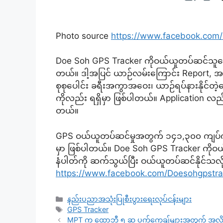
Photo source
https://www.facebook.com
Doe Soh GPS Tracker ကိုဝယ်ယူတပ်ဆင်သူတွေအ
တယ်။ ဒါ့အပြင် ယာဉ်လမ်းကြောင်း Report, အမြ
စုစုပေါင်း ခရီးအကွာအဝေး၊ ယာဉ်ရပ်နားနိုင်တဲ
ကိုလည်း ရရှိမှာ ဖြစ်ပါတယ်။ Application လည်း
တယ်။
GPS ဝယ်ယူတပ်ဆင်မှုအတွက် ၁၄၁,၃၀၀ ကျပ်ကျသင့်
မှာ ဖြစ်ပါတယ်။ Doe Soh GPS Tracker ကိုဝယ
နံပါတ်ကို ဆက်သွယ်ပြီး ဝယ်ယူတပ်ဆင်နိုင်သ
https://www.facebook.com/Doesohgpstra
Categories
နည်းပညာအသုံးပြုစီးပွားရေးလုပ်ငန်းများ
Tags
GPS Tracker
MPT က ထောဘီ ၅ ဆ ပက်ကေ့ချ်များအတွက် အလိုအ