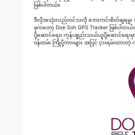
ဖြစ်ပါတယ်။
ဒီလိုအသုံးလည်းဝင်သလို ဘေးကင်းစိတ်ချရမှု၊ အန္
ခုကတော့ Doe Soh GPS Tracker ဖြစ်ပါတယ်။ 
ပို့ဆောင်ရေး၊ ကုန်ပစ္စည်းသယ်ယူပို့ဆောင်ရေး
ဝန်ထမ်း ကြိုပို့ကားများ အပြင် ငှားရမ်းထားတ