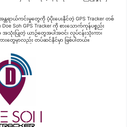
တရာယ်ကင်းမှုတွေကို ပံ့ပိုးပေးနိုင်တဲ့ GPS Tracker တစ်
Doe Soh GPS Tracker ကို စားသောက်ကုန်ပစ္စည်း
မှာ အသုံးပြုတဲ့ ယာဉ်တွေအပါအဝင်၊ လုပ်ငန်းသုံးကာ၊
ဲ့ ကားတွေမှာလည်း တပ်ဆင်နိုင်မှာ ဖြစ်ပါတယ်။