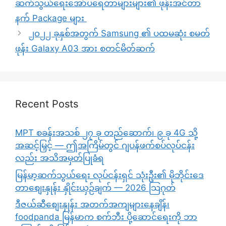
ဆက်သွယ်ရေးအော်ပရေတာများများ၏ ဖုန်းအင်တာ
နက် Package များ
၂၀၂၂ ခုနှစ်အတွက် Samsung ၏ ပထမဆုံး စမတ်
ဖုန်း Galaxy A03 အား စတင်မိတ်ဆက်
Recent Posts
MPT စခန်းအသစ် ၂၇ ခု တည်ဆောက်၊ ၉ ခု 4G သို့
အဆင့်မြှင့် — ဤအကြိမ်တွင် ဂျပန်ဖက်စပ်လုပ်ငန်း
လည်း အသိအမှတ်ပြုခံရ
မြန်မာ့ဆက်သွယ်ရေး လုပ်ငန်းရှင် သုံးဦး၏ မိုဘိုင်းဒေ
တာစျေးနှုန်း နှိုင်းယှဉ်ချက် — 2026 သြဂုတ်
ဒီဇယ်ဆီစျေးနှုန်း အတက်အကျများနေချိန်၊
foodpanda မြန်မာက စက်ဘီး ပို့ဆောင်ရေးကို ဘာ