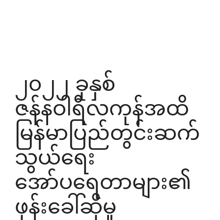
၂၀၂၂ ခုနှစ်
ဇန်နဝါရီလကုန်အထိ
မြန်မာပြည်တွင်းဆက်
သွယ်ရေး
အော်ပရေတာများ၏
ဖုန်းခေါ်ဆိုမှု