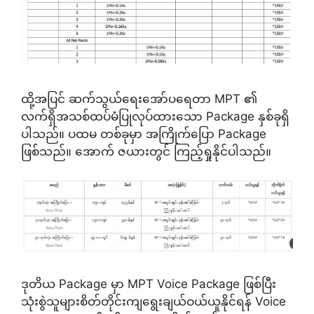
ထို့အပြင် ဆက်သွယ်ရေးအော်ပရေတာ MPT ၏
လက်ရှိအသစ်ထပ်မံပြုလုပ်ထားသော Package နှစ်ခုရှိ
ပါသည်။ ပထမ တစ်ခုမှာ အကြိုက်ပြော Package
ဖြစ်သည်။ အောက် ဇယားတွင် ကြည့်ရှုနိုင်ပါသည်။
ဒုတိယ Package မှာ MPT Voice Package ဖြစ်ပြီး
သုံးစွဲသူများစိတ်တိုင်းကျရွေးချယ်ဝယ်ယူနိုင်ရန် Voice