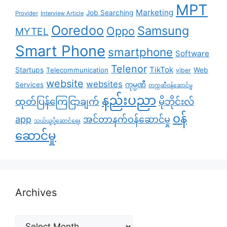
MPT
Marketing
Job Searching
Provider
Interview Article
Ooredoo
Samsung
Oppo
MYTEL
Smart Phone
smartphone
Software
Telenor
TikTok
Startups
Telecommunication
Web
viber
website
websites
Services
ကုမ္ပဏီ
တက္ကဆီဝန်ဆောင်မှု
နည်းပညာ
ထုတ်ပြန်ကြေငြာချက်
မိုဘိုင်းလ်
၀န်
app
အင်တာနက်ဝန်ဆောင်မှု
သယ်ယူပို့ဆောင်ရေး
ဆောင်မှု
Archives
Archives