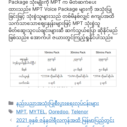
Package သုံးမျိုးကို MPT က မိတ်ဆက်ပေး
ထားသည်။ MPT Voice Package များကို အသုံးပြု
ခြင်းဖြင့် သုံးစွဲသူများသည် တစ်မိနစ်လျှင် ၈ကျပ်အထိ
သက်သာသောဈေးနှုန်းများဖြင့် MPT သုံးစွဲသူ
မိတ်ဆွေ၊သူငယ်ချင်းများဆီ ဆက်သွယ်ပြော ဆိုနိုင်မည်
ဖြစ်သည်။ အောက်ပါ ဇယားတွင်ကြည့်ရှုနိုင်ပါသည်။
Categories
နည်းပညာအသုံးပြုစီးပွားရေးလုပ်ငန်းများ
Tags
MPT
,
MYTEL
,
Ooredoo
,
Telenor
2021 ခုနှစ် ဇန်နဝါရီလကုန်အထိ မြန်မာပြည်တွင်း