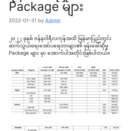
Package များ
2022-01-31
by
Admin
၂၀၂၂ ခုနှစ် ဇန်နဝါရီလကုန်အထိ မြန်မာပြည်တွင်း
ဆက်သွယ်ရေးအော်ပရေတာများ၏ ဖုန်းခေါ်ဆိုမှု
Package များ မှာ အောက်ပါအတိုင်းဖြစ်ပါတယ်။