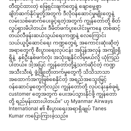
တီထွင်ထားတဲ့ ဖြေရှင်းချက်တွေနဲ့ ချောမွေ့စွာ
ချိတ်ဆက်နိုင်မှုတို့အတွက် ဒီလိုဝန်ဆောင်မှုမျိုးတွေနဲ့
လမ်းသစ်ဖောက်ပေးခွင့်ရတဲ့အတွက် ကျွန်တော်တို့ စိတ်
လှုပ်ရှားမိပါတယ်။ ဒီမိတ်ဖက်ပူးပေါင်းမှုကနေ တစ်ဆင့်
တယ်လီဖုန်းဆယ်သွယ်ရေးကဏ္ဍနဲ့ လေကြောင်း
သယ်ယူပို့ဆောင်ရေး ကဏ္ဍတွေရဲ့ အကောင်းဆုံးဆိုတဲ့
အရာတွေကို စီးပွားရေးလုပ်ငန်း အပြန်အလှန် အကျိုးရှိ
ရှိနဲ့ နှစ်ဦးနှစ်ဖက်လုံး အသုံးချနိုင်လိမ့်မယ်လို့ ယုံကြည်
ပါတယ်။ ဒါ့အပြင် ကျွန်တော်တို့နဲ့သက်ဆိုင်တဲ့ ကဏ္ဍ
အသီးသီးရဲ့ ဖွံ့ဖြိုးတိုးတက်မှုတွေကို သိသိသာသာ
အထောက်အကူဖြစ်စေနိုင်တဲ့ အရည်အသွေးမြင့်
ဝန်ဆောင်မှုတွေကိုလည်း ကျွန်တော်တို့ လုပ်ငန်းနှစ်ခုရဲ့
customer တွေအတွက် ပေးအပ်သွားနိုင်ဖို့ ကျွန်တော်
တို့ ရည်မှန်းထားပါတယ်။” ဟု Myanmar Airways
International ၏ စီးပွားရေးအရာရှိချုပ် Tanes
Kumar ကပြောကြားခဲ့သည်။