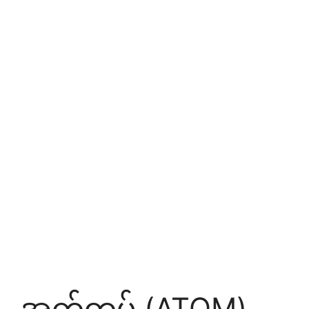
အက်တမ် (ATOM)