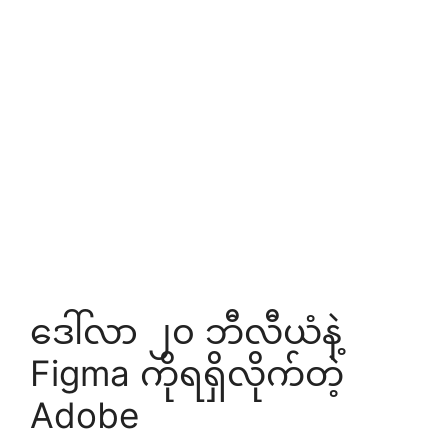
ဒေါ်လာ ၂၀ ဘီလီယံနဲ့
Figma ကိုရရှိလိုက်တဲ့
Adobe