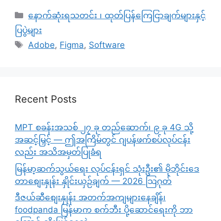
Categories
နောက်ဆုံးရသတင်း ၊ ထုတ်ပြန်ကြေငြာချက်များနှင့်
ပြပွဲများ
Tags
Adobe
,
Figma
,
Software
Recent Posts
MPT စခန်းအသစ် ၂၇ ခု တည်ဆောက်၊ ၉ ခု 4G သို့
အဆင့်မြှင့် — ဤအကြိမ်တွင် ဂျပန်ဖက်စပ်လုပ်ငန်း
လည်း အသိအမှတ်ပြုခံရ
မြန်မာ့ဆက်သွယ်ရေး လုပ်ငန်းရှင် သုံးဦး၏ မိုဘိုင်းဒေ
တာစျေးနှုန်း နှိုင်းယှဉ်ချက် — 2026 သြဂုတ်
ဒီဇယ်ဆီစျေးနှုန်း အတက်အကျများနေချိန်၊
foodpanda မြန်မာက စက်ဘီး ပို့ဆောင်ရေးကို ဘာ