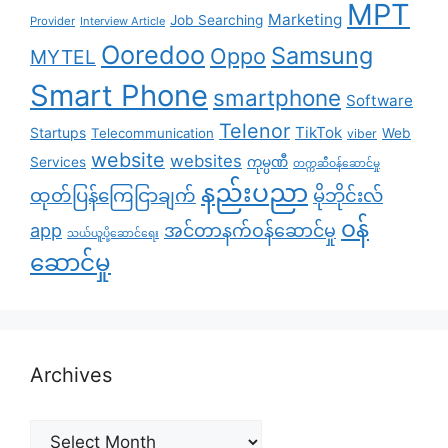
MPT
Marketing
Job Searching
Provider
Interview Article
Ooredoo
Samsung
Oppo
MYTEL
Smart Phone
smartphone
Software
Telenor
TikTok
Startups
Telecommunication
Web
viber
website
websites
Services
ကုမ္ပဏီ
တက္ကဆီဝန်ဆောင်မှု
နည်းပညာ
ထုတ်ပြန်ကြေငြာချက်
မိုဘိုင်းလ်
၀န်
app
အင်တာနက်ဝန်ဆောင်မှု
သယ်ယူပို့ဆောင်ရေး
ဆောင်မှု
Archives
Archives