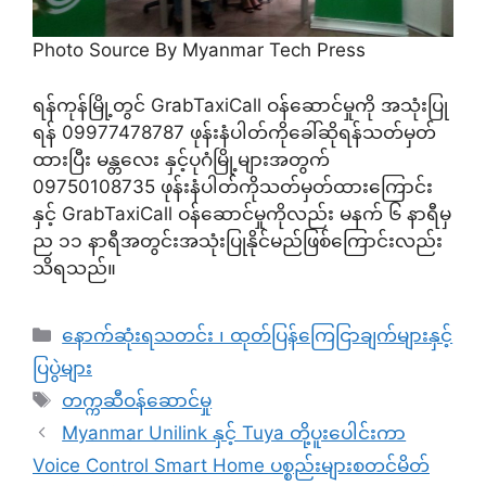
Photo Source By Myanmar Tech Press
ရန်ကုန်မြို့တွင် GrabTaxiCall ဝန်ဆောင်မှုကို အသုံးပြု
ရန် 09977478787 ဖုန်းနံပါတ်ကိုခေါ်ဆိုရန်သတ်မှတ်
ထားပြီး မန္တလေး နှင့်ပုဂံမြို့များအတွက်
09750108735 ဖုန်းနံပါတ်ကိုသတ်မှတ်ထားကြောင်း
နှင့် GrabTaxiCall ဝန်ဆောင်မှုကိုလည်း မနက် ၆ နာရီမှ
ည ၁၁ နာရီအတွင်းအသုံးပြုနိုင်မည်ဖြစ်ကြောင်းလည်း
သိရသည်။
Categories
နောက်ဆုံးရသတင်း ၊ ထုတ်ပြန်ကြေငြာချက်များနှင့်
ပြပွဲများ
Tags
တက္ကဆီဝန်ဆောင်မှု
Myanmar Unilink နှင့် Tuya တို့ပူးပေါင်းကာ
Voice Control Smart Home ပစ္စည်းများစတင်မိတ်