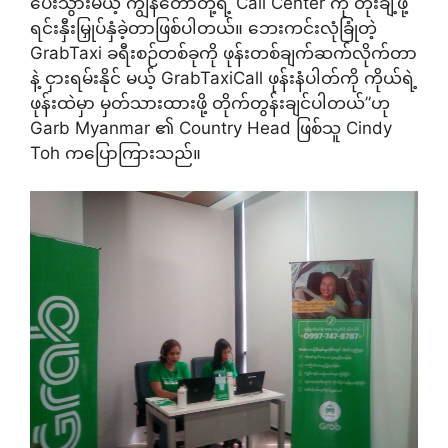
ပေးသွားမယ့် ကျွန်တော်တို့ရဲ့ Call Center ကို တိုးချဲ့ဖို့
ရင်းနှီးမြှုပ်နှံခဲ့တာဖြစ်ပါတယ်။ ဘေးကင်းလုံခြုံတဲ့
GrabTaxi ခရီးစဉ်တစ်ခုကို ဖုန်းတစ်ချက်ဆက်လိုက်တာ
နဲ့ ငှားရမ်းနိုင် မယ့် GrabTaxiCall ဖုန်းနံပါတ်ကို ကိုယ်ရဲ့
ဖုန်းထဲမှာ မှတ်သားထားဖို့ တိုက်တွန်းချင်ပါတယ်”ဟု
Garb Myanmar ၏ Country Head ဖြစ်သူ Cindy
Toh ကပြောကြားသည်။