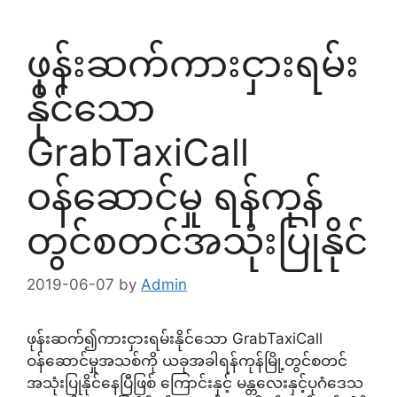
ဖုန်းဆက်ကားငှားရမ်း
နိုင်သော
GrabTaxiCall
ဝန်ဆောင်မှု ရန်ကုန်
တွင်စတင်အသုံးပြုနိုင်
2019-06-07
by
Admin
ဖုန်းဆက်၍ကားငှားရမ်းနိုင်သော GrabTaxiCall
ဝန်ဆောင်မှုအသစ်ကို ယခုအခါရန်ကုန်မြို့တွင်စတင်
အသုံးပြုနိုင်နေပြီဖြစ် ကြောင်းနှင့် မန္တလေးနှင့်ပုဂံဒေသ