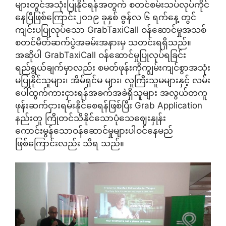
များတွင်အသုံးပြုနိုင်ရန်အတွက် စတင်စမ်းသပ်လုပ်ကိုင်
နေပြီဖြစ်ကြောင်း၂၀၁၉ ခုနှစ် ဇွန်လ ၆ ရက်နေ့ တွင်
ကျင်းပပြုလုပ်သော GrabTaxiCall ဝန်ဆောင်မှုအသစ်
စတင်မိတ်ဆက်ပွဲအခမ်းအနားမှ သတင်းရရှိသည်။
အဆိုပါ GrabTaxiCall ဝန်ဆောင်မှုပြုလုပ်ရခြင်း
ရည်ရွယ်ချက်မှာလည်း စမတ်ဖုန်းကိုကျွမ်းကျင်စွာအသုံး
မပြုနိုင်သူများ၊ အိမ်ရှင်မ များ၊ လူကြီးသူမများနှင့် လမ်း
ပေါ်ထွက်ကားငှားရန်အခက်အခဲရှိသူများ အလွယ်တကူ
ဖုန်းဆက်ငှားရမ်းနိုင်စေရန်ဖြစ်ပြီး Grab Application
နည်းတူ ကြိုတင်သိနိုင်သောပုံသေဈေးနှုန်း
ကောင်းမွန်သောဝန်ဆောင်မှုများပါဝင်နေမည်
ဖြစ်ကြောင်းလည်း သိရ သည်။