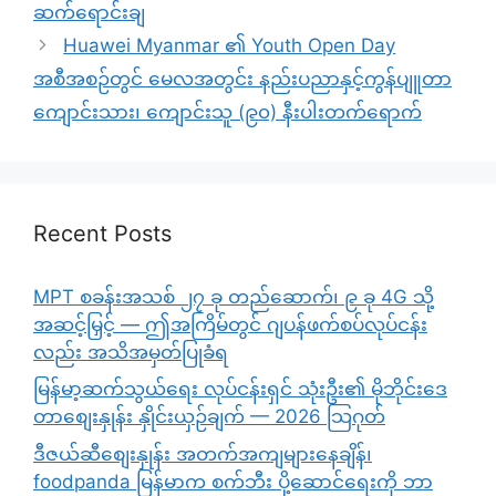
ဆက်ရောင်းချ
Huawei Myanmar ၏ Youth Open Day
အစီအစဉ်တွင် မေလအတွင်း နည်းပညာနှင့်ကွန်ပျူတာ
ကျောင်းသား၊ ကျောင်းသူ (၉၀) နီးပါးတက်ရောက်
Recent Posts
MPT စခန်းအသစ် ၂၇ ခု တည်ဆောက်၊ ၉ ခု 4G သို့
အဆင့်မြှင့် — ဤအကြိမ်တွင် ဂျပန်ဖက်စပ်လုပ်ငန်း
လည်း အသိအမှတ်ပြုခံရ
မြန်မာ့ဆက်သွယ်ရေး လုပ်ငန်းရှင် သုံးဦး၏ မိုဘိုင်းဒေ
တာစျေးနှုန်း နှိုင်းယှဉ်ချက် — 2026 သြဂုတ်
ဒီဇယ်ဆီစျေးနှုန်း အတက်အကျများနေချိန်၊
foodpanda မြန်မာက စက်ဘီး ပို့ဆောင်ရေးကို ဘာ