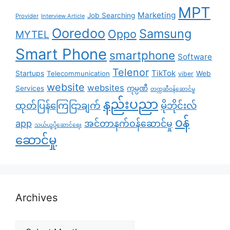
MPT
Marketing
Job Searching
Provider
Interview Article
Ooredoo
Samsung
Oppo
MYTEL
Smart Phone
smartphone
Software
Telenor
TikTok
Startups
Telecommunication
Web
viber
website
websites
Services
ကုမ္ပဏီ
တက္ကဆီဝန်ဆောင်မှု
နည်းပညာ
ထုတ်ပြန်ကြေငြာချက်
မိုဘိုင်းလ်
၀န်
app
အင်တာနက်ဝန်ဆောင်မှု
သယ်ယူပို့ဆောင်ရေး
ဆောင်မှု
Archives
Archives