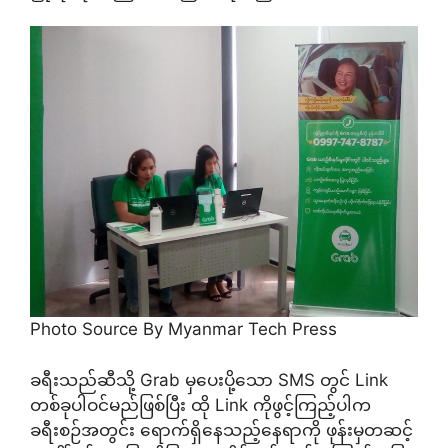
Photo Source By Myanmar Tech Press
ခရီးသည်ဆီသို့ Grab မှပေးပို့သော SMS တွင် Link
တစ်ခုပါဝင်မည်ဖြစ်ပြီး ထို Link ကိုဖွင့်ကြည့်ပါက
ခရီးစဉ်အတွင်း ရောက်ရှိနေသည့်နေရာကို ဖုန်းမှတဆင့်