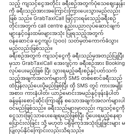
သည့် ကျသင့်ငွေအတိုင်း ခရီးစဉ်အတွက်ပုံသေဈေးနှုန်း
ကို ခရီးသည်အားအကြောင်းကြားပေးသွားမည်လည်း
ဖြစ် သည်။ GrabTaxiCall ဖြင့်ငှားရမ်းသည့်ခရီးစဉ်
တိုင်းအတွက် call centre နည်းပညာလုပ်ဆောင်ချက်
များနှင့်ဝန်းထမ်းများအသုံး ပြုရသည့်အတွက်
ဝန်ဆောင်ခ ငွေကျပ် (၃၀၀) သတ်မှတ်ကောက်ခံသွား
မည်လည်းဖြစ်သည်။
ခရီးစဉ်အတွက် ကျသင့်ငွေကို ခရီးသည်မှအတည်ပြုပြီး
မှသာ GrabTaxiCall အေးဂျင့်က ခရီးစဉ်အား Booking
လုပ်ပေးမည်ဖြစ် ပြီး သွားရမည့်ခရီးစဉ်နှင့်ပတ်သက်
သည့်အချက်အလက်များကို SMS တစ်စောင်ခရီးသည်
ထံပြန်လည်ပေးပို့မည်ဖြစ်ပြီး ထို SMS တွင် ကားအမျိုး
အစား၊ ကားနံပါတ်၊ ယာဉ်မောင်းအမည်နှင့်ဖုန်းနံပါတ်
ခန့်မှန်းစောင့်ဆိုင်းကြာချိန် စသောအချက်အလက်များပါ
ဝင်မည်ဖြစ်သည်။ ခရီးသည်များမှာလည်း ကျသင့်ငွေကို
ငွေသားဖြင့်သာပေးချေရမည်ဖြစ်ပြီး ပို့ပေးရမည့်နေရာ
ပြောင်းလဲခြင်း သို့ မဟုတ် ပရိုမိုကုဒ်အသုံးပြုခြင်းများ မ
ပြုလုပ်နိုင်ကြောင်းလည်းသိရသည်။