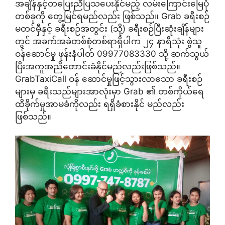
အချိန်နှင့်တပြေးညီပြသပေးနိုင်မည့် လမ်းကြောင်းမြေပုံ
တစ်ခုကို တွေ့မြင်ရမည်လည်း ဖြစ်သည်။ Grab ခရီးစဉ်
မတင်မှီနှင့် ခရီးစဉ်အတွင်း (သို့) ခရီးစဉ်ပြီးဆုံးချိန်များ
တွင် အခက်အခဲတစ်စုံတစ်ရာရှိပါက ၂၄ နာရီသုံး စွဲသူ
ဝန်ဆောင်မှု ဖုန်းနံပါတ် 09977083330 သို့ ဆက်သွယ်
ပြီးအကူအညီတောင်းခံနိုင်မည်လည်းဖြစ်သည်။
GrabTaxiCall ဝန် ဆောင်မှုဖြင့်သွားလာသော ခရီးစဉ်
များမှ ခရီးသည်များအာလုံးမှာ Grab ၏ တစ်ကိုယ်ရေ
ထိခိုက်မှုအာမခံကိုလည်း ရရှိခံစားနိုင် မည်လည်း
ဖြစ်သည်။