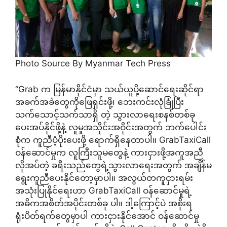
Photo Source By Myanmar Tech Press
“Grab က မြန်မာနိုင်ငံမှာ သယ်ယူပို့ဆောင်ရေးဆိုင်ရာ
အခက်အခဲတွေကိုဖြေရှင်းဖို့၊ ဘေးကင်းလုံခြုံပြီး
သက်သောင့်သက်သာရှိ တဲ့ သွားလာရေးစနစ်တစ်ခု
ပေးအပ်နိုင်ဖို့နဲ့ လူမှုအသိုင်းအဝိုင်းအတွက် ဘက်ပေါင်း
စုံက ကူညီပံ့ပိုးပေးဖို့ ရောက်ရှိနေတာပါ။ GrabTaxiCall
ဝန်ဆောင်မှုက လူကြီးသူမတွေနဲ့ ကားငှားဖို့အကူအညီ
လိုအပ်တဲ့ ခရီးသည်တွေရဲ့သွားလာရေးအတွက် အချိန်မ
ရွေးကူညီပေးနိုင်တော့မှာပါ။ အလွယ်တကူငှားရမ်း
အသုံးပြုနိုင်ရေးဟာ GrabTaxiCall ဝန်ဆောင်မှုရဲ့
အဓိကအစိတ်အပိုင်းတစ်ခု ပါ။ ဒါ့ကြောင့်ပဲ အစိုးရ
ရုံးပိတ်ရက်တွေမှာပါ ကားငှားနိုင်အောင် ဝန်ဆောင်မှု