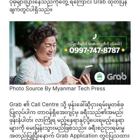
ပိုမိုများပြားနေသည်ကိုတွေ့ ရကြောင်း Grab ထုတ်ပြန်
ချက်တွင်ပါရှိသည်။
Photo Source By Myanmar Tech Press
Grab ၏ Call Centre သို့ ဖုန်းခေါ်ဆိုငှားရမ်းမှုတစ်ခု
ပြုလုပ်ပါက တာဝန်ရှိအေးဂျင့်မှ ခရီးသည်၏အမည်၊
ဖုန်းနံပါတ်၊ လာကြိုရ မည့်နေရာနှင့်ပို့ပေးရမည့်နေရာ
များကို မေးမြန်းသွားမည်ဖြစ်သည်။ ခရီးစဉ်ငှားရမ်းမှု
အတည်ပြုပြီးနောက် Grab Application တွင်ပြသထား