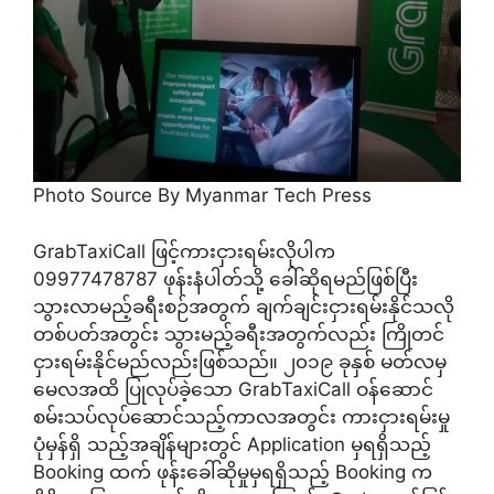
Photo Source By Myanmar Tech Press
GrabTaxiCall ဖြင့်ကားငှားရမ်းလိုပါက
09977478787 ဖုန်းနံပါတ်သို့ ခေါ်ဆိုရမည်ဖြစ်ပြီး
သွားလာမည့်ခရီးစဉ်အတွက် ချက်ချင်းငှားရမ်းနိုင်သလို
တစ်ပတ်အတွင်း သွားမည့်ခရီးအတွက်လည်း ကြိုတင်
ငှားရမ်းနိုင်မည်လည်းဖြစ်သည်။ ၂၀၁၉ ခုနှစ် မတ်လမှ
မေလအထိ ပြုလုပ်ခဲ့သော GrabTaxiCall ဝန်ဆောင်
စမ်းသပ်လုပ်ဆောင်သည့်ကာလအတွင်း ကားငှားရမ်းမှု
ပုံမှန်ရှိ သည့်အချိန်များတွင် Application မှရရှိသည့်
Booking ထက် ဖုန်းခေါ်ဆိုမှုမှရရှိသည့် Booking က