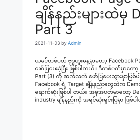
ချိန်နည်းများထဲမှ
Part 3
2021-11-03
by
Admin
ယခင်တစ်ပတ် ဗုဒ္ဓဟူးနေ့မှာတော့ Facebook Pa
ဖော်ပြပေးခဲ့ပြီး ဖြစ်ပါတယ်။ ဒီတစ်ပတ်မှာတော့
Part (3) ကို ဆက်လက် ဖော်ပြပေးသွားမှာဖြစ်
Facebook ရဲ့ Target ချိန်နည်းတွေထဲက Demog
ရောက်ဆုံးဖြစ်ပါ တယ်။ အခုအပတ်မှာတော့ De
industry ချိန်နည်းကို အရင်ဆုံးရှင်းပြမှာ ဖြစ်