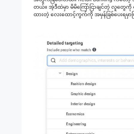
တယ်။ အဲ့ဒီထဲမှာ မိမိကြော်ငြာချင်တဲ့ လူတွေကို
ထားတဲ့ လေးထောင့်ကွက်ကို အမှန်ခြစ်ပေးရမှာ