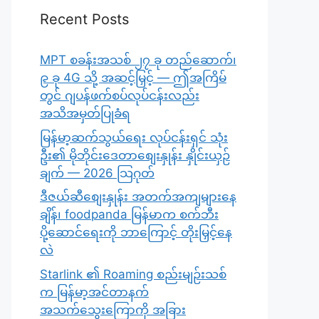
Recent Posts
MPT စခန်းအသစ် ၂၇ ခု တည်ဆောက်၊
၉ ခု 4G သို့ အဆင့်မြှင့် — ဤအကြိမ်
တွင် ဂျပန်ဖက်စပ်လုပ်ငန်းလည်း
အသိအမှတ်ပြုခံရ
မြန်မာ့ဆက်သွယ်ရေး လုပ်ငန်းရှင် သုံး
ဦး၏ မိုဘိုင်းဒေတာစျေးနှုန်း နှိုင်းယှဉ်
ချက် — 2026 သြဂုတ်
ဒီဇယ်ဆီစျေးနှုန်း အတက်အကျများနေ
ချိန်၊ foodpanda မြန်မာက စက်ဘီး
ပို့ဆောင်ရေးကို ဘာကြောင့် တိုးမြှင့်နေ
လဲ
Starlink ၏ Roaming စည်းမျဉ်းသစ်
က မြန်မာ့အင်တာနက်
အသက်သွေးကြောကို အခြား