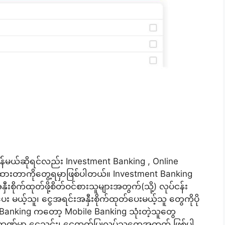
န်မယ်ဆိုရင်လည်း Investment Banking , Online
ဲခြားထားတာကိုတွေ့ရမှာဖြစ်ပါတယ်။ Investment Banking
ိုက်ထုတ်ဖို့စိတ်ဝင်စားသူများအတွက်(သို့) လုပ်ငန်း
 မယ့်သူ၊ ငွေအရင်းအနှီးစိုက်ထုတ်ပေးမယ့်သူ တွေကိုပို
e Banking ကတော့ Mobile Banking သုံးတဲ့သူတွေ
်မှာ ငွေသွင်း၊ ငွေထုတ်ပြုလုပ်သူတွေအတွက် ဖြစ်ပါ