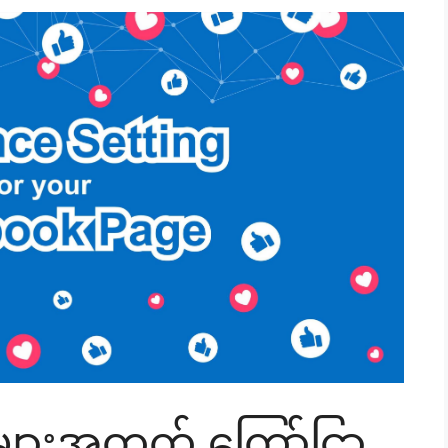
ျားအတွက် ကြော်ငြာ