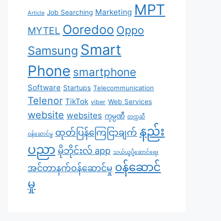
MPT
Marketing
Job Searching
Article
Ooredoo
Oppo
MYTEL
Smart
Samsung
Phone
smartphone
Software
Startups
Telecommunication
Telenor
TikTok
Web Services
viber
website
websites
ကုမ္ပဏီ
တက္ကဆီ
နည်း
ထုတ်ပြန်ကြေငြာချက်
ဝန်ဆောင်မှု
ပညာ
မိုဘိုင်းလ် app
သယ်ယူပို့ဆောင်ရေး
၀န်ဆောင်
အင်တာနက်ဝန်ဆောင်မှု
မှု