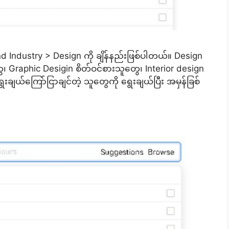
 Industry > Design ကို ချိန်နည်းဖြစ်ပါတယ်။ Design
ွေ၊ Graphic Desigin စိတ်ဝင်စားသူတွေ၊ Interior design
းချယ်ကြော်ငြာချင်တဲ့ သူတွေကို ရွေးချယ်ပြီး အမှန်ခြစ်