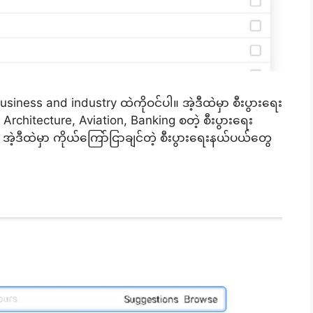
ness and industry ထဲကိုဝင်ပါ။ အဲ့ဒီထဲမှာ စီးပွားရေး
, Architecture, Aviation, Banking စတဲ့ စီးပွားရေး
အဲ့ဒီထဲမှာ ကိုယ်ကြော်ငြာချင်တဲ့ စီးပွားရေးနယ်ပယ်တွေ