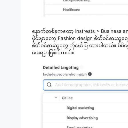
နောက်တစ်ခုကတော့ Instrests > Business and
ပိုင်းမှာတော့ Fashion design စိတ်ဝင်စားသူတ
စိတ်ဝင်စားသူတွေ ကိုဖော်ပြ ထားပါတယ်။ မိမိရွေ
ပေးရမှာဖြစ်ပါတယ်။