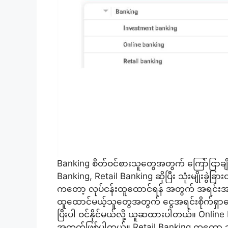
Banking စိတ်ဝင်စားသူတွေအတွက် ကြော်ငြာချိ
Banking, Retail Banking ဆိုပြီး သုံးမျိုးခွ
ကတော့ လုပ်ငန်းထူထောင်ရန် အတွက် အရင်းအနှီးစ
ထူထောင်မယ့်သူတွေအတွက် ငွေအရင်းစိုက်ရှာပေး
ပြီးပါ ဝင်နိုင်မယ်လို့ ယူဆထားပါတယ်။ Onlin
အတွက်ဖြစ်ပါတယ်။ Retail Banking ကတော့ ဘဏ