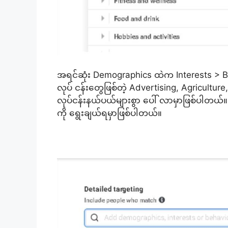
အရင်ဆုံး Demographics ထဲက Interests > Busi
လုပ် ငန်းတွေဖြစ်တဲ့ Advertising, Agriculture
လုပ်ငန်းနယ်ပယ်များစွာ ပေါ် လာမှာဖြစ်ပါတယ်။ 
ကို ရွေးချယ်ရမှာဖြစ်ပါတယ်။