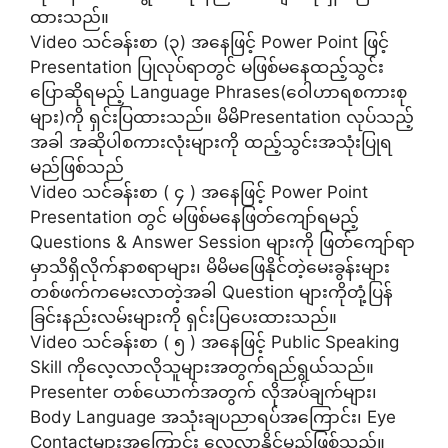
ထားသည်။
Video သင်ခန်းစာ (၃) အနေဖြင့် Power Point ဖြင့်
Presentation ပြုလုပ်ရာတွင် မဖြစ်မနေထည့်သွင်း
ပြောဆိုရမည့် Language Phrases(ဝေါဟာရစကားစု
များ)ကို ရှင်းပြထားသည်။ မိမိPresentation လုပ်သည့်
အခါ အဆိုပါစကားလုံးများကို ထည့်သွင်းအသုံးပြုရ
မည်ဖြစ်သည်
Video သင်ခန်းစာ ( ၄ ) အနေဖြင့် Power Point
Presentation တွင် မဖြစ်မနေဖြတ်ကျော်ရမည့်
Questions & Answer Session များကို ဖြတ်ကျော်ရာ
မှာသိရှိလိုက်နာစရာများ၊ မိမိမဖြေနိုင်တဲ့မေးခွန်းများ
တစ်ဖက်ကမေးလာတဲ့အခါ Question များကိုတုံ့ပြန်
ခြင်းနည်းလမ်းများကို ရှင်းပြပေးထားသည်။
Video သင်ခန်းစာ ( ၅ ) အနေဖြင့် Public Speaking
Skill ကိုလေ့လာလိုသူများအတွက်ရည်ရွယ်သည်။
Presenter တစ်ယောက်အတွက် လိုအပ်ချက်များ၊
Body Language အသုံးချပညာရပ်အကြောင်း၊ Eye
Contactများအကြောင်း လေ့လာနိုင်မည်ဖြစ်သည်။