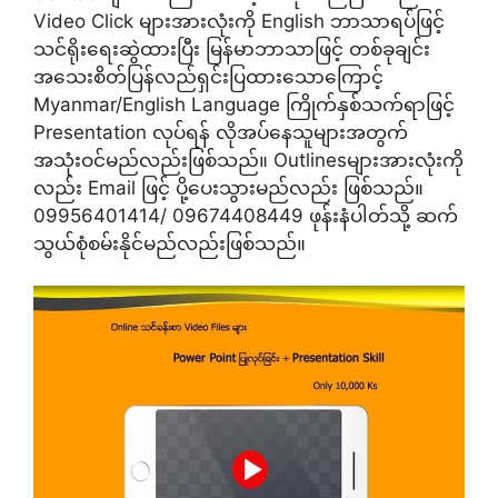
Video Click များအားလုံးကို English ဘာသာရပ်ဖြင့်
သင်ရိုးရေးဆွဲထားပြီး မြန်မာဘာသာဖြင့် တစ်ခုချင်း
အသေးစိတ်ပြန်လည်ရှင်းပြထားသောကြောင့်
Myanmar/English Language ကြိုက်နှစ်သက်ရာဖြင့်
Presentation လုပ်ရန် လိုအပ်နေသူများအတွက်
အသုံးဝင်မည်လည်းဖြစ်သည်။ Outlinesများအားလုံးကို
လည်း Email ဖြင့် ပို့ပေးသွားမည်လည်း ဖြစ်သည်။
09956401414/ 09674408449 ဖုန်းနံပါတ်သို့ ဆက်
သွယ်စုံစမ်းနိုင်မည်လည်းဖြစ်သည်။