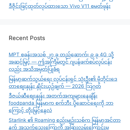
ဒီဇိုင်းဖြင့်ထုတ်လုပ်ထားသော Vivo V11 စမတ်ဖုန်း
Recent Posts
MPT စခန်းအသစ် ၂၇ ခု တည်ဆောက်၊ ၉ ခု 4G သို့
အဆင့်မြှင့် — ဤအကြိမ်တွင် ဂျပန်ဖက်စပ်လုပ်ငန်း
လည်း အသိအမှတ်ပြုခံရ
မြန်မာ့ဆက်သွယ်ရေး လုပ်ငန်းရှင် သုံးဦး၏ မိုဘိုင်းဒေ
တာစျေးနှုန်း နှိုင်းယှဉ်ချက် — 2026 သြဂုတ်
ဒီဇယ်ဆီစျေးနှုန်း အတက်အကျများနေချိန်၊
foodpanda မြန်မာက စက်ဘီး ပို့ဆောင်ရေးကို ဘာ
ကြောင့် တိုးမြှင့်နေလဲ
Starlink ၏ Roaming စည်းမျဉ်းသစ်က မြန်မာ့အင်တာ
နက် အသက်သွေးကြောကို အခြားလမ်းကြောင်းမှ