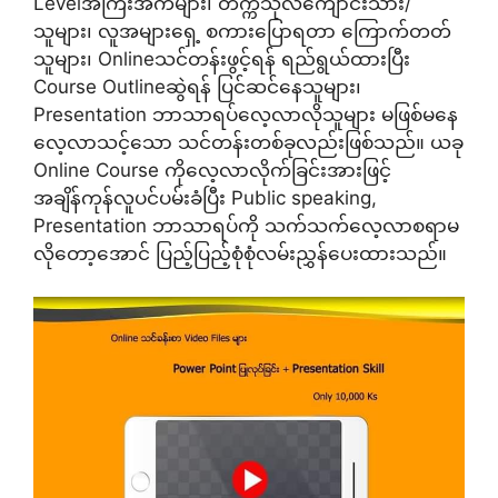
Levelအကြီးအကဲများ၊ တက္ကသိုလ်ကျောင်းသား/
သူများ၊ လူအများရှေ့ စကားပြောရတာ ကြောက်တတ်
သူများ၊ Onlineသင်တန်းဖွင့်ရန် ရည်ရွယ်ထားပြီး
Course Outlineဆွဲရန် ပြင်ဆင်နေသူများ၊
Presentation ဘာသာရပ်လေ့လာလိုသူများ မဖြစ်မနေ
လေ့လာသင့်သော သင်တန်းတစ်ခုလည်းဖြစ်သည်။ ယခု
Online Course ကိုလေ့လာလိုက်ခြင်းအားဖြင့်
အချိန်ကုန်လူပင်ပမ်းခံပြီး Public speaking,
Presentation ဘာသာရပ်ကို သက်သက်လေ့လာစရာမ
လိုတော့အောင် ပြည့်ပြည့်စုံစုံလမ်းညွှန်ပေးထားသည်။