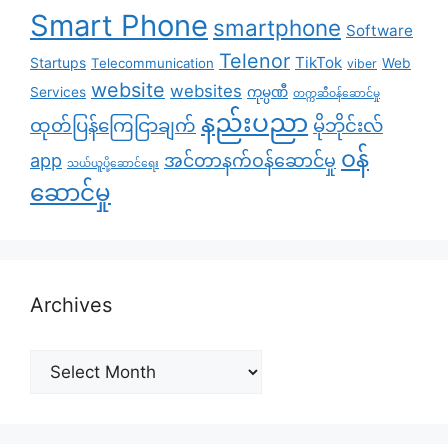
Smart Phone
smartphone
Software
Telenor
TikTok
Startups
Telecommunication
Web
viber
website
websites
Services
ကုမ္ပဏီ
တက္ကဆီဝန်ဆောင်မှု
နည်းပညာ
ထုတ်ပြန်ကြေငြာချက်
မိုဘိုင်းလ်
၀န်
app
အင်တာနက်ဝန်ဆောင်မှု
သယ်ယူပို့ဆောင်ရေး
ဆောင်မှု
Archives
Archives