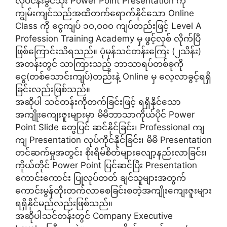
လုပ်ငန်းခွင်သုံး Power Point Presentation ကို
ကျွမ်းကျင်သည်အထိတက်ရောက်နိုင်သော Online
Class ကို ငွေကျပ် ၁၀,၀၀၀ ကျပ်တည်းဖြင့် Level A
Profession Training Academy မှ ဖွင့်လှစ် လိုက်ပြီ
ဖြစ်ကြောင်းသိရသည်။ ပုံမှန်သင်တန်းကြေး (၂သိန်း)
အတန်းတွင် သာကြားသည့် ဘာသာရပ်တစ်ခုကို
ငွေ(တစ်သောင်းကျပ်)တည်းနဲ့ Online မှ လေ့လာခွင့်ရရှိ
ခြင်းလည်းဖြစ်သည်။
အဆိုပါ သင်တန်းကိုတက်ခြင်းဖြင့် ရရှိနိုင်သော
အကျိုးကျေးဇူးများမှာ မိမိဘာသာကိုယ်ပိုင် Power
Point Slide တွေပြင် ဆင်နိုင်ခြင်း၊ Professional ကျ
ကျ Presentation လုပ်ကိုင်နိုင်ခြင်း၊ မိမိ Presentation
တင်ဆက်မှုအတွင်း စိုးရိမ်စိတ်များလျော့နည်းလာခြင်း၊
ကိုယ်တိုင် Power Point ပြင်ဆင်ပြီး Presentation
ကောင်းကောင်း ပြုလုပ်တတ် ချင်သူများအတွက်
ကောင်းမွန်တိုးတက်လာစေခြင်းစတဲ့အကျိုးကျေးဇူးများ
ရရှိနိုင်မည်လည်းဖြစ်သည်။
အဆိုပါသင်တန်းတွင် Company Executive