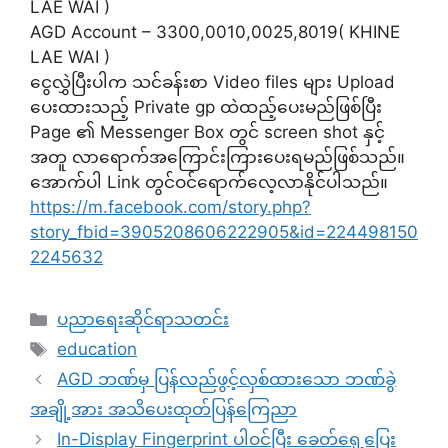
LAE WAI )
AGD Account – 3300,0010,0025,8019( KHINE
LAE WAI )
ငွေလွှဲပြီးပါက သင်ခန်းစာ Video files များ Upload
ပေးထားသည့် Private gp ထဲထည့်ပေးမည်ဖြစ်ပြီး
Page ၏ Messenger Box တွင် screen shot နှင့်
အတူ လာရောက်အကြောင်းကြားပေးရမည်ဖြစ်သည်။
အောက်ပါ Link တွင်ဝင်ရောက်လေ့လာနိုင်ပါသည်။
https://m.facebook.com/story.php?
story_fbid=3905208606222905&id=224498150
2245632
Categories
ပညာရေးဆိုင်ရာသတင်း
Tags
education
AGD ဘဏ်မှ ပြန်လည်ဖွင့်လှစ်ထားသော ဘဏ်ခွဲ
အချို့အား အသိပေးထုတ်ပြန်ကြေညာ
In-Display Fingerprint ပါဝင်ပြီး ခေတ်ရှေ့ပြေး