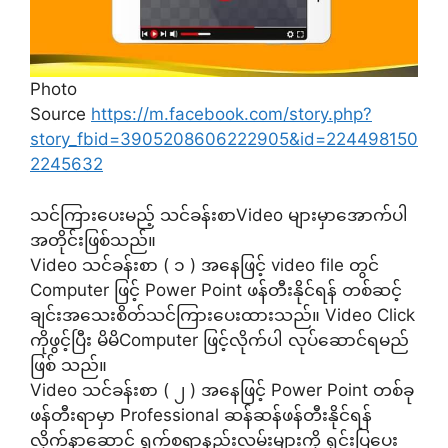
Photo
Source
https://m.facebook.com/story.php?
story_fbid=3905208606222905&id=224498150
2245632
သင်ကြားပေးမည့် သင်ခန်းစာVideo များမှာအောက်ပါ
အတိုင်းဖြစ်သည်။
Video သင်ခန်းစာ ( ၁ ) အနေဖြင့် video file တွင်
Computer ဖြင့် Power Point ဖန်တီးနိုင်ရန် တစ်ဆင့်
ချင်းအသေးစိတ်သင်ကြားပေးထားသည်။ Video Click
ကိုဖွင့်ပြီး မိမိComputer ဖြင့်လိုက်ပါ လုပ်ဆောင်ရမည်
ဖြစ် သည်။
Video သင်ခန်းစာ ( ၂ ) အနေဖြင့် Power Point တစ်ခု
ဖန်တီးရာမှာ Professional ဆန်ဆန်ဖန်တီးနိုင်ရန်
လိုက်နာဆောင် ရွက်စရာနည်းလမ်းများကို ရှင်းပြပေး