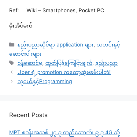
Ref: Wiki – Smartphones, Pocket PC
မိုးအိပ်မက်
Categories
နည်းပညာဆိုင်ရာ application များ
,
သတင်းနှင့်
ဆောင်းပါးများ
Tags
၀န်ဆောင်မှု
,
ထုတ်ပြန်ကြေငြာချက်
,
နည်းပညာ
Uber ရဲ့ promotion ကတော့အံ့မခမ်းပါဘဲ!
လူငယ်နှင့်Programming
Recent Posts
MPT စခန်းအသစ် ၂၇ ခု တည်ဆောက်၊ ၉ ခု 4G သို့