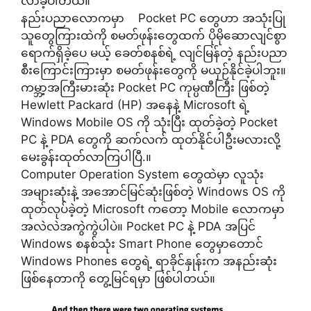
လာခဲ့ပါတယ်။
နည်းပညာလောကမှာ Pocket PC တွေဟာ အသုံးပြု
သူတွေကြားထဲကို စမတ်ဖုန်းတွေထက် ပိုမိုဆောလျင်စွာ
ရောက်ရှိခဲ့ပေ မယ့် ခေတ်စနစ်ရဲ့ လျင်မြန်တဲ့ နည်းပညာ
စီးကြောင်းကြားမှာ စမတ်ဖုန်းတွေကို မယှဉ်နိုင်ခဲ့ပါဘူး။
ကမ္ဘာ့အကြီးမားဆုံး Pocket PC ကုမ္ပဏီကြီး ဖြစ်တဲ့
Hewlett Packard (HP) အနေနဲ့ Microsoft ရဲ့
Windows Mobile OS ကို သုံးပြီး ထုတ်ခဲ့တဲ့ Pocket
PC နဲ့ PDA တွေကို ဆက်လက် ထုတ်နိုင်ပါဦးမလားလို့
မေးခွန်းထုတ်လာကြပါပြီ.။
Computer Operation System တွေထဲမှာ လူသုံး
အများဆုံးနဲ့ အအောင်မြင်ဆုံးဖြစ်တဲ့ Windows OS ကို
ထုတ်လုပ်ခဲ့တဲ့ Microsoft ကတော့ Mobile လောကမှာ
အလဲလဲအကွဲကွဲပါပဲ။ Pocket PC နဲ့ PDA အပြင်
Windows စနစ်သုံး Smart Phone တွေမှာတောင်
Windows Phones တွေရဲ့ ရာခိုင်နှုန်းက အနည်းဆုံး
ဖြစ်နေတာကို တွေ့မြင်ရမှာ ဖြစ်ပါတယ်။