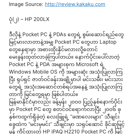
Image Source:
http://review.kakaku.com
ပုံ(၂) – HP 200LX
ဒီလိုနဲ့ Pocket PC နဲ့ PDAs တွေရဲ့ စွမ်းဆောင်ရည်တွေ
မြင့်မားလာတာနဲ့အမျှ Pocket PC တွေဟာ Laptop
တွေနေရာမှာ အစားထိုးနိုင်မလားလို့တောင်
မေးခွန်းထုတ်လာခဲ့ကြပါတယ်။ နောက်ပိုင်းပေါ်လာတဲ့
Pocket PC နဲ့ PDA အများစုက Microsoft ရဲ့
Windows Mobile OS ကို အများဆုံး အသုံးပြုလာကြ
ပြီး ရုပ်ရှင် ဇာတ်ဝင်ခန်းအချို့မှာပါ မင်းသမီး၊ မင်းသား
တွေရဲ့ အသုံးအဆောင်တစ်ရပ်အနေနဲ့ အသုံးပြုလာကြ
တာကို မြင်တွေ့ရမှာ ဖြစ်ပါတယ်။
မြန်မာနိုင်ငံမှာလည်း ခန့်မှန်း ၂၀၀၀ ပြည့်နှစ်နောက်ပိုင်း
မှာ Pocket PC တွေ စတင်ဝင်ရောက်လာပြီး ၂၀၀၆ ခု
နှစ်ကထွက်ရှိခဲ့တဲ့ လေးဖြူရဲ့ “ခဏလေးများ” သီချင်း
ခွေထဲက “မင်းမှမင်း” သီချင်းမှာ သရုပ်ဆောင် ခိုင်ဆုမြင့်
မွန် ကိုင်ထားတဲ့ HP iPAQ H2210 Pocket PC ကို မြင်