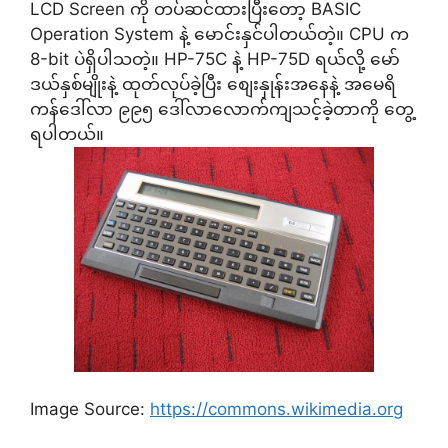
LCD Screen ကို တပ်ဆင်ထားပြီးတော့ BASIC
Operation System နဲ့ မောင်းနှင်ပါတယ်တဲ့။ CPU က
8-bit ပဲရှိပါသတဲ့။ HP-75C နဲ့ HP-75D ရယ်လို့ မော်
ဒယ်နှစ်မျိုးနဲ့ ထုတ်လုပ်ခဲ့ပြီး စျေးနှုန်းအနေနဲ့ အမေရိ
ကန်ဒေါ်လာ ၉၉၅ ဒေါ်လာလောက်ကျသင့်ခဲ့တာကို တွေ့
ရပါတယ်။
Image Source:
https://commons.wikimedia.org