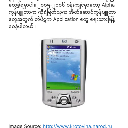
တွေ့ခဲ့ရမှာပါ။ ၂၀၀၅-၂၀၀၆ ဝန်းကျင်မှာတော့ Alpha
ကွန်ပျူတာက ကိုရဲမြတ်သူက အိတ်ဆောင်ကွန်ပျူတာ
တွေအတွက် တိပိဋက Application တွေ ရေးသားဖြန့်
ဝေခဲ့ပါတယ်။
Image Source:
http://www.krotovina.narod.ru