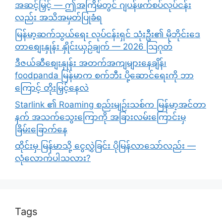
အဆင့်မြှင့် — ဤအကြိမ်တွင် ဂျပန်ဖက်စပ်လုပ်ငန်း
လည်း အသိအမှတ်ပြုခံရ
မြန်မာ့ဆက်သွယ်ရေး လုပ်ငန်းရှင် သုံးဦး၏ မိုဘိုင်းဒေ
တာစျေးနှုန်း နှိုင်းယှဉ်ချက် — 2026 သြဂုတ်
ဒီဇယ်ဆီစျေးနှုန်း အတက်အကျများနေချိန်၊
foodpanda မြန်မာက စက်ဘီး ပို့ဆောင်ရေးကို ဘာ
ကြောင့် တိုးမြှင့်နေလဲ
Starlink ၏ Roaming စည်းမျဉ်းသစ်က မြန်မာ့အင်တာ
နက် အသက်သွေးကြောကို အခြားလမ်းကြောင်းမှ
ခြိမ်းခြောက်နေ
ထိုင်းမှ မြန်မာသို့ ငွေလွှဲခြင်း ပိုမြန်လာသော်လည်း —
လုံလောက်ပါသလား?
Tags