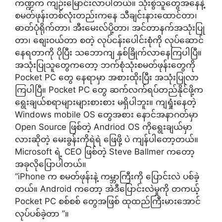
ကဏ္ဍက ကျဉ်းမြောင်းလာပါတယ်။ သုံးစွဲသူတွေအနေနဲ့
စမတ်ဖုန်းတစ်လုံးတည်းကနေ သီချင်းနားထောင်တာ၊
ဓာတ်ပုံရိုက်တာ၊ အီးမေးလ်ပို့တာ၊ အင်တာနက်အသုံးပြု
တာ၊ စျေးဝယ်တာ စတဲ့ လုပ်ငန်းပေါင်းစုံကို လုပ်ဆောင်
နေရတာကို ပိုပြီး သဘောကျ နှစ်ခြိုက်လာနေကြပါပြီ။
အသုံးပြုသူတွေကတော့ ဘက်စုံသုံးစမတ်ဖုန်းတွေကို
Pocket PC တွေ နေရာမှာ အစားထိုးပြီး အသုံးပြုလာ
ကြပါပြီ။ Pocket PC တွေ ဆက်လက်ရပ်တည်နိုင်ဖို့က
ရွေးချယ်စရာများများစားစား မရှိပါဘူး။ ကျရှုံးနေတဲ့
Windows mobile OS တွေအစား နောင်အနာဂတ်မှာ
Open Source ဖြစ်တဲ့ Andriod OS ကိုရွေးချယ်မှာ
လားဆိုတဲ့ မေးခွန်းကိုရဲရဲ ဖြေဖို့ ပဲ ကျန်ပါတော့တယ်။
Microsoft ရဲ့ CEO ဖြစ်တဲ့ Steve Ballmer ကတော့
အခုလိုပြောပါတယ်။
“iPhone က စမတ်ဖုန်းနဲ့ ကမ္ဘာကြီးကို ပြောင်းလဲ ပစ်ခဲ့
တယ်။ Android ကတော့ အဲဒီပြောင်းလဲမှုကို တကယ့်
Pocket PC စစ်စစ် တွေအဖြစ် ထုထည်ကြီးမားအောင်
လုပ်ပစ်ခဲ့တာ ”။