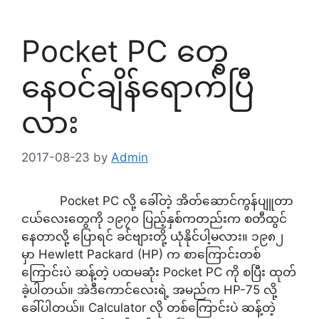
Pocket PC တွေ
နေဝင်ချိန်ရောက်ပြီ
လား
2017-08-23
by
Admin
Pocket PC လို့ ခေါ်တဲ့ အိတ်ဆောင်ကွန်ပျူတာ
ငယ်လေးတွေကို ၁၉၇၀ ပြည့်နှစ်ကတည်းက စတီထွင်
နေတာလို့ ပြောရင် ခင်ဗျားတို့ ယုံနိုင်ပါ့မလား။ ၁၉၈၂
မှာ Hewlett Packard (HP) က စာကြောင်းတစ်
ကြောင်းပဲ ဆန့်တဲ့ ပထမဆုံး Pocket PC ကို စပြီး ထုတ်
ခဲ့ပါတယ်။ အဲဒီကောင်လေးရဲ့ အမည်က HP-75 လို့
ခေါ်ပါတယ်။ Calculator လို တစ်ကြောင်းပဲ ဆန့်တဲ့