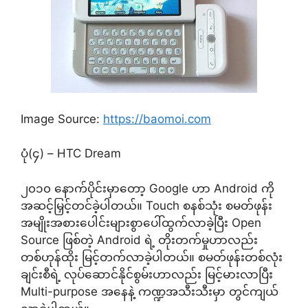
Image Source:
https://baomoi.com
ပုံ(၄) – HTC Dream
၂၀၁၀ နောက်ပိုင်းမှာတော့ Google ဟာ Android ကို
အဆင့်မြှင့်တင်ခဲ့ပါတယ်။ Touch စနစ်သုံး စမတ်ဖုန်း
အမျိုးအစားပေါင်းများစွာပေါ်ထွက်လာခဲ့ပြီး Open
Source ဖြစ်တဲ့ Android ရဲ့ တိုးတက်မှုဟာလည်း
တစ်ဟုန်ထိုး မြင့်တက်လာခဲ့ပါတယ်။ စမတ်ဖုန်းတစ်လုံး
ချင်းစီရဲ့ လုပ်ဆောင်နိုင်စွမ်းဟာလည်း မြင့်မားလာပြီး
Multi-purpose အနေနဲ့ ကဏ္ဍအသီးသီးမှာ တွင်ကျယ်