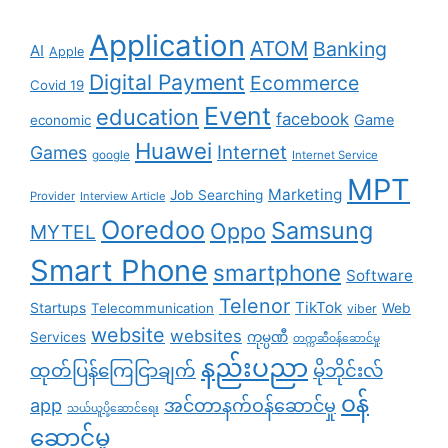
Application
ATOM
Banking
AI
Apple
Digital Payment
Ecommerce
Covid 19
Event
education
facebook
Game
economic
Huawei
Internet
Games
google
Internet Service
MPT
Marketing
Job Searching
Provider
Interview Article
Ooredoo
Samsung
Oppo
MYTEL
Smart Phone
smartphone
Software
Telenor
TikTok
Startups
Telecommunication
Web
viber
website
websites
Services
ကုမ္ပဏီ
တက္ကဆီဝန်ဆောင်မှု
နည်းပညာ
ထုတ်ပြန်ကြေငြာချက်
မိုဘိုင်းလ်
၀န်
app
အင်တာနက်ဝန်ဆောင်မှု
သယ်ယူပို့ဆောင်ရေး
ဆောင်မှု