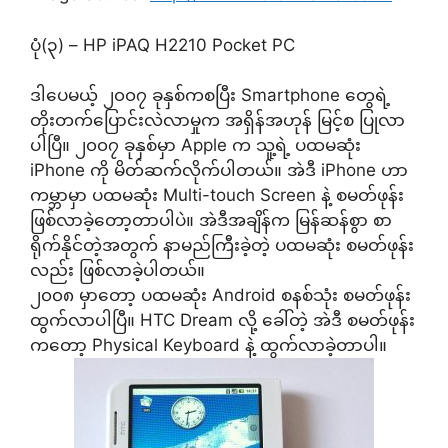
ပုံ(၃) – HP iPAQ H2210 Pocket PC
ဒါပေမယ့် ၂၀၀၇ ခုနှစ်ကစပြီး Smartphone တွေရဲ့
တိုးတက်ပြောင်းလဲလာမှုက အရှိန်အဟုန် မြင့်စ ပြုလာ
ပါပြီ။ ၂၀၀၇ ခုနှစ်မှာ Apple က သူ့ရဲ့ ပထမဆုံး
iPhone ကို မိတ်ဆက်လိုက်ပါတယ်။ အဲဒီ iPhone ဟာ
ကမ္ဘာမှာ ပထမဆုံး Multi-touch Screen နဲ့ စမတ်ဖုန်း
ဖြစ်လာခဲ့တော့တာပါပဲ။ အဲဒီအချိန်က မြန်ဆန်စွာ စာ
ရိုက်နိုင်တဲ့အတွက် နာမည်ကြီးခဲ့တဲ့ ပထမဆုံး စမတ်ဖုန်း
လည်း ဖြစ်လာခဲ့ပါတယ်။
၂၀၀၈ မှာတော့ ပထမဆုံး Android စနစ်သုံး စမတ်ဖုန်း
ထွက်လာပါပြီ။ HTC Dream လို့ ခေါ်တဲ့ အဲဒီ စမတ်ဖုန်း
ကတော့ Physical Keyboard နဲ့ ထွက်လာခဲ့တာပါ။