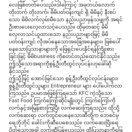
လေဖြစ်တတ်ပေသည်။ဒါကြောင့် အခုဘယ်လောက်
တိုးတက် တိုးတက်၊ မိမိပတ်ဝန်းကျင် ရှိ မိမိနှင့် နီးစပ်
သော မိမိလက်လှမ်းမီသော နည်းပညာမှန်သမျှကို အရင်
ဦးစားပေးလေ့လာသင့်ပေသည်။ ထိုမှတဆင့် မိမိ
လေ့လာသင်ယူထားသော နည်းပညာများဖြင့် မိမိ
ပတ်ဝန်းကျင် လိုအပ်နေသောအခြေအနေများ၊ ဖြစ်ပေါ်
နေသောပြသာနာများကို ဖြေရှင်းပေးနိုင်ရန်ကြိုးစား
ခြင်းဖြင့် မိမိbusiness ကိုစတင်တည်ထောင်နိုင်သည်။
ဤသို့သောအရာကိုစွန့်ဦးတီထွင်လုပ်ငန်းဟုခေါ်ဆို
နိုင်သည်။
ဤသို့ဖြင့် အောင်မြင်သော စွန့်ဦးတီထွင်လုပ်ငန်းများ၊
စွန့်ဦးတီထွင်သူများ Entrepreneur များ ပေါ်ပေါက်လာ
ကြသည်။ ဥပမာအဖြစ်ကြရသော် KFC ကဲ့သို့သော
Fast Food ကြက်ကြော်ဆိုင်မျိုးတွင် ကြက်ကြော်ကို
လက်နှင့်အမြန်စားကြပြီး လက်ဆေးကြရသည်။ ထိုသို့
လက်ဆေးရာ လက်တွင်ပေနေသောဆီတို့က ဘေစင်မှ
ရေဘိုဘိုင် ခေါင်းကိုဆီပေစေသည်။ လက်ဆေးပြီးရေ
ပိတ်သောအခါ လက်ဆီပြန်ပေသည်။ ထိုပြသာနာကိုဖြေ