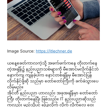
Image Source:
https://itlechner.de
ယနေ့ခေတ်ကာလကဲ့သို့ အဖက်ဖက်ကနေ တိုးတက်နေ
တဲ့အချိန်၌ နည်းပညာသစ်များကို မီအောင်မလိုက်နိုင်ဘဲ
နောက်ကျ ကျန်ခဲ့ပါက နောင်တစ်ချိန်မှ မီအောင်ပြန်
လိုက်နိုင်ဖို့ဆို သည်မှာ တော်တော်ကြီးကို ခက်ခဲသွားပေ
လိမ့်မည်။
အိုင်တီ နည်းပညာ ဟာလည်း အခုအချိန်မှာ တော်တော်
ကြီး တိုးတက်နေပြီး ဖြစ်သည်။ IT နည်းပညာဆိုသည်
ကလည်း မည်သို့ပင် ပြေးလိုက် လိုက် လိုက်လေ ဝေး