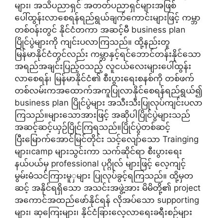
များ၊ အသိပညာရှင် အတတ်ပညာရှင်များအဖြစ်
ပေါ်ထွန်းလာစေရန်ရည်ရွယ်ချက်ကောင်းများဖြင့် ကမ္ဘာ
တစ်ဝန်းတွင် နိုင်ငံတကာ အဆင့်မီ business plan
ပြိုင်ပွဲများကို ကျင်းပလာကြသည်။ ထို့နည်းတူ
မြန်မာနိုင်ငံတွင်လည်း ကမ္ဘာနှင့်ရင်ဘောင်တန်းနိုင်သော
အရည်အချင်းပြည့်ဝသည့် လူငယ်လေးများပေါ်ထွန်း
လာစေရန်၊ မြန်မာနိုင်ငံ၏ စီးပွားရေးစနစ်ကို တစ်ဖက်
တစ်လမ်းကအထောက်အကူပြုလာနိုင်စေရန်ရည်ရွယ်၍
business plan ပြိုင်ပွဲများ အသီးသီးပြုလုပ်ကျင်းပလာ
ကြသည်။များသောအားဖြင့် အဆိုပါပြိုင်ပွဲများသည်
အဆင့်ဆင့်ယှဉ်ပြိုင်ကြရသည်။ပြိုင်ပွဲတစ်ဆင့်
ပြီးမြောက်အောင်မြင်တိုင်း သင့်လျော်သော Trainging
များ၊camp များသွင်းကာ သက်ဆိုင်ရာ စီးပွားရေး
နယ်ပယ်မှ professional ပုဂ္ဂိုလ် များဖြင့် လေ့ကျင့်
မွမ်းမံသင်ကြားမူှများ ပြုလုပ်ခွင့်ရကြသည်။ ထို့မှတ
ဆင့် အနိုင်ရရှိသော အသင်းအဖွဲ့အား မိမိတို့၏ project
အကောင်အထည်ဖော်နိုင်ရန် လိုအပ်သော supporting
များ၊ ဆုကြေးများ၊ နိုင်ငံခြားလေ့လာရေးခရီးစဉ်များ