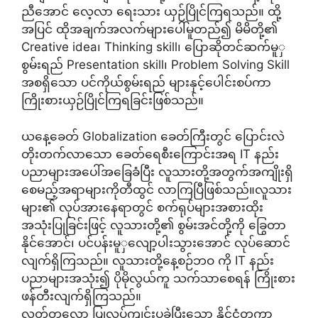
ညီအောင် လေ့လာ ရေးသား ယှဉ်ပြိုင်ကြရသည်။ ထို့
အပြင် ထိုအချက်အလက်များပေါ်မူတည်၍ မိမိတို့၏
Creative idea၊ Thinking skill၊ ပြောဆိုတင်ဆက်မူှ
စွမ်းရည် Presentation skill၊ Problem Solving Skill
အစရှိသော ပင်ကိုယ်စွမ်းရည် များနှင့်ပေါင်းစပ်ကာ
ကြိုးစားယှဉ်ပြိုင်ကြရခြင်းဖြစ်သည်။
ယနေ့ခေတ် Globalization ခေတ်ကြီးတွင် ပြောင်းလဲ
တိုးတက်လာသော ခေတ်ရေစီးကြောင်းအရ IT နည်း
ပညာများအပေါ်အခြေခံပြီး လူသားတို့အတွက်အကျိုးရှိ
စေမည့်အရာများကိုတီထွင် လာကြပြီဖြစ်သည်။လူသား
များ၏ လုပ်အားနေရာတွင် စက်ရုပ်များအစားထိုး
အသုံးပြုခြင်းဖြင့် လူသားတို့၏ စွမ်းအင်တို့ကို ခြွေတာ
နိုင်အောင်၊ ပင်ပန်းမူှလျော့ပါးသွားအောင် လုပ်ဆောင်
လျက်ရှိကြသည်။ လူသားတို့နေ့စဉ်ဘဝ ကို IT နည်း
ပညာများအသုံး၍ ပိုမိုလွယ်ကူ သက်သာစေရန် ကြိုးစား
ဖန်တီးလျက်ရှိကြသည်။
လတ်တလော ပြုလုပ်ကျင်းပခဲ့ပြီးသော နိုင်ငံတကာ