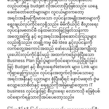
လည်ပတ်ရန် budget လိုအပ်လာပြီးဖြစ်သည်။ ယနေ့
ခေတ်တော်တော်များများ လူငယ်များကတော့
အရင်းအနှီးမကြီးမားသော လုပ်ငန်းအမျိုးအစားများကို
ရွေးချယ်လုပ်ကိုင်လေ့ရှိသည်။ မိမိကိုယ်ပိုင် စီးပွားရေး
လုပ်ငန်းမစတင်မီ ဝန်ထမ်းဘဝဖြင့်ဖြတ်သန်းကာ
အတွေ့အကြုံ နှင့် ငွေအရင်းအနှီးစုဆောင်းကြသူများ
လည်းရှိသည်။ တချို့ကမူ မိမိ Idea နှင့်လုပ်ငန်းကို
လက်တွေ့အကောင်အထည် ဖော်ပေးနိုင်ပြီးအကျ်ိုးတူ
ပူးပေါင်းလုပ်ကိုင်နိုင်မည့် အထက်ကပြောခဲ့ပြီးသော
Business Plan ပြိုင်ပွဲများကိုဝင်ရောက်ယှဉ်ပြိုင်ခြင်း
ဖြင့် Budget နှင့် စီးပွားရေးNetwork များ၊ Link များ
ကိုရှာဖွေကြသည်။ လုပ်ငန်းအတွက်လိုအပ်သောငွေ
အရင်းအနှီးနှင့် ပညာများ စုံပြီးဆိုရင် နောင်မဆုတ် ဇွဲမ
လျော့သောစိတ်နှင့် ရေရှည်ကိုအမြဲမျှော်တွေးက IT
business လုပ်ငန်းဖြင့် စီးပွားရေး လောကသို ခြေစုံပစ်
ဝင်ရောက်ရန်သာလိုအပ်ပေတော့သည်။