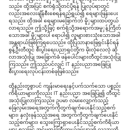
သည်။ ထို့အပြင် စက်ရုံသို့တင်ပို့ရန် ပြုလုပ်ရာတွင်
လည်းအလေးချိန်စီးစေရန်ရည်ရွယ်၍ ရေများဖြန်းပေး
ရသည်။ ထိုအခါ ရေများမခြောက်ဘဲ မိူှများထပ်တွယ်
လာရသည်။ ဤသို့ဖြင့် စက်ရုံသို့အရောက်အမူှန့်ကြိတ်
သောအခါ မိူှများပါ ရောပါ၍ လူများစားသုံးသောအခါ
အန္တရာယ်ဖြစ်ကြရပေသည်။ ထိုပြသာနာဖြေရှင်းနိုင်ရန်
စွန့်ဦးတီထွင် စီးပွါးရေးပညာရှင်တို့က မိုးလုံလေလုံ ဆို
လာအသုံးပြု အခြောက်ခံ ဖန်ပေါင်းများတီထွင်အသုံးပြု
ကြသည်။ ဤသည်ပင်လျှင် IT နည်းပညာအခြေပြု
စီးပွားရေးလုပ်ငန်းတစ်ခုဖြစ်သည်။
ထို့နည်းတူစွာပင် ကျန်းမာရေးနှင့်ပက်သက်သော ပစ္စည်း
ကိရိယာများကိုလည်း IT နည်းပညာ အခြေပြု၍ တီထွင်
အသုံးပြုလာကြသည်။ ဥပမာ လမ်းလျှောက်သည့်
ခြေလှမ်းအရေအတွက်ကိုတွက်ချက်ပေးနိုင်သည့်စက်
များ၊ နှလုံးခုန်သည့်အရေ အတွက်ကိုတွက်ချက်ပေးနိုင်
သည့်စက်များ၊ သွေးကြောရှာပေးနိုင်သည့်စက်ကိရိယာ
များ စသဖြင့် အင်မတန်ကြီးကျယ်ခမ်းနား၍ လူသားတို့