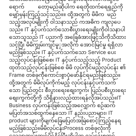
ရောက် တော့မည်ဆိုပါက ရေတိုထက်ရေရှည်ကို
မျှော်မှန်းကြည့်သင့်သည်။။ ထို့အတွက် မိမိက မည်
သည့်အလုပ်မျိုးကို ဝါသနာသည် ကအဓိက ကျလှပေ
သည်။ IT နှင့်ပက်သက်သောစီးပွားရေးမျိုးကိုဝါသနာပါ
သောသူသည် IT ပညာကို အခြေခံအားဖြင့်သိကိုသိထား
သင့်ပြီး မိမိကျွမ်းကျင်မူှအလိုက် အောင်မြင်မှု ရရှိလာ
မည်ဖြစ်သည်။ IT နှင့်ပက်သက်သော Service ပေး
သည့်လုပ်ငန်းဖြစ်စေ၊ IT နှင့်ပက်သည့်သည့် Product
ထုတ်သည့်လုပ်ငန်းဖြစ်စေ မိမိ လုပ်ကိုင်မည့်လုပ်ငန်း ၏
Frame တစ်ခုက်ိုကောင်းစွာပုံဖော်နိုင်ရမည်ဖြစ်သည်။
ထို့အတွက် မိမိလုပ်ကိုက်မည့် လုပ်ငန်းနှင့်ပက်သက်
သော ပြည်တွင်း စီးပွားရေးစျေးကွက်၊ ပြည်ပစီးပွားရေး
စျေးကွက်တို့ကို သိရှိနားလည်ထားရန်လိုအပ်သည်။IT
Business လုပ်ကန်းဖြစ်သည့်အလျှောက် စဉ်ဆက်
မပြတ်အသစ်ထွက်နေသော IT နည်းပညာများ၊ IT
product များကိုမျက်ခြေမပြတ်အမြဲစောင့်ကြည့်နေရ
မည်ဖြစ်သည်။မိမိလုပ်ငန်းProcess တစ်ခုလုံးကို
သေချာကျွမ်းကျင်ပိုင်နိုင်ပြီးဆိုပါက လုပ်ငန်းစတင်