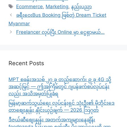
Tags
Ecommerce
,
Marketing
,
နည်းပညာ
ခရီးဝေးBus Booking ဖြစ်တဲ့ Dream Ticket
Myanmar
Freelancer လုပ်ပြီး Online မှာ ငွေရှာမယ်…
Recent Posts
MPT စခန်းအသစ် ၂၇ ခု တည်ဆောက်၊ ၉ ခု 4G သို့
အဆင့်မြှင့် — ဤအကြိမ်တွင် ဂျပန်ဖက်စပ်လုပ်ငန်း
လည်း အသိအမှတ်ပြုခံရ
မြန်မာ့ဆက်သွယ်ရေး လုပ်ငန်းရှင် သုံးဦး၏ မိုဘိုင်းဒေ
တာစျေးနှုန်း နှိုင်းယှဉ်ချက် — 2026 သြဂုတ်
ဒီဇယ်ဆီစျေးနှုန်း အတက်အကျများနေချိန်၊
foodpanda မြန်မာက စက်ဘီး ပို့ဆောင်ရေးကို ဘာ