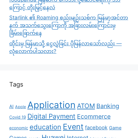
ကြောင့် တိုးမြှင့်နေလဲ
Starlink ၏ Roaming စည်းမျဉ်းသစ်က မြန်မာ့အင်တာ
နက် အသက်သွေးကြောကို အခြားလမ်းကြောင်းမှ
ခြိမ်းခြောက်နေ
ထိုင်းမှ မြန်မာသို့ ငွေလွှဲခြင်း ပိုမြန်လာသော်လည်း —
လုံလောက်ပါသလား?
Tags
Application
ATOM
Banking
AI
Apple
Digital Payment
Ecommerce
Covid 19
Event
education
facebook
Game
economic
Huawei
Internet
Games