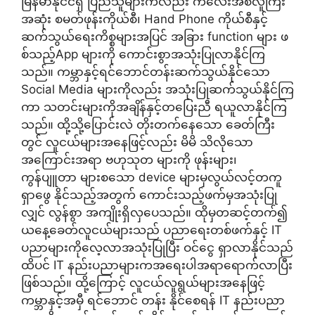
မြန်မာနိုင်ငံရှိ ပြည်သူများကလည်း ကလေးအစလူကြီး
အဆုံး စမတ်ဖုန်းကိုယ်စီ၊ Hand Phone ကိုယ်စီနှင့်
ဆက်သွယ်ရေးကိစ္စများအပြင် အခြား function များ ဖ
စ်သည့်App များကို ကောင်းစွာအသုံးပြုလာနိုင်ကြ
သည်။ ကမ္ဘာနှင့်ရင်ဘောင်တန်းဆက်သွယ်နိုင်သော
Social Media များကိုလည်း အသုံးပြုဆက်သွယ်နိုင်ကြ
ကာ သတင်းများကိုအချိန်နှင့်တပြေးညီ ရယူလာနိုင်ကြ
သည်။ ထို့သို့ပြောင်းလဲ တိုးတက်နေသော ခေတ်ကြီး
တွင် လူငယ်များအနေဖြင့်လည်း မိမိ သိလိုသော
အကြောင်းအရာ ဗဟုသုတ များကို ဖုန်းများ၊
ကွန်ပျူတာ များစသော device များမှလွယ်လင့်တကူ
ရှာဖွေ နိုင်သည့်အတွက် ကောင်းသည့်ဖက်မှအသုံးပြု
လျှင် လွန်စွာ အကျိုးရှိလှပေသည်။ ထိုမှတဆင့်တက်၍
ယနေ့ခေတ်လူငယ်များသည် ပညာရေးတစ်ဖက်နှင့် IT
ပညာများကိုလေ့လာအသုံးပြုပြီး ဝင်ငွေ ရှာလာနိုင်သည်
ထိပင် IT နည်းပညာများကအရေးပါအရာရောက်လာပြီး
ဖြစ်သည်။ ထို့ကြောင့် လူငယ်လူရွယ်များအနေဖြင့်
ကမ္ဘာနှင့်အမှီ ရင်ဘောင် တန်း နိုင်စေရန် IT နည်းပညာ