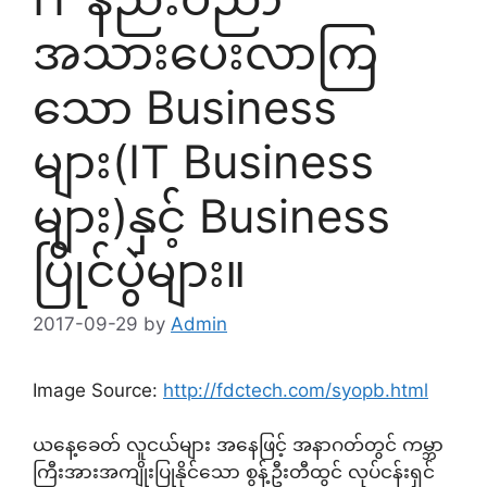
အသားပေးလာကြ
သော Business
များ(IT Business
များ)နှင့် Business
ပြိုင်ပွဲများ။
2017-09-29
by
Admin
Image Source:
http://fdctech.com/syopb.html
ယနေ့ခေတ် လူငယ်များ အနေဖြင့် အနာဂတ်တွင် ကမ္ဘာ
ကြီးအားအကျိုးပြုနိုင်သော စွန့်ဦးတီထွင် လုပ်ငန်းရှင်