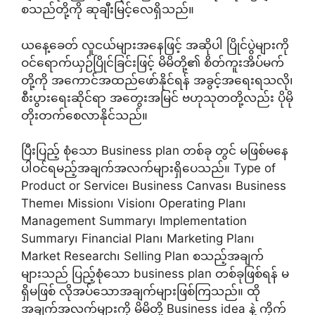
စသည်တို့ကို ဆုချီးမြင့်လေရှိသည်။
ယနေ့ခေတ် လူငယ်များအနေဖြင့် အဆိုပါ ပြိုင်ပွဲများကို
ဝင်ရောက်ယှဉ်ပြိုင်ခြင်းဖြင့် မိမိတို့၏ စိတ်ကူးအိပ်မက်
တို့ကို အကောင်အထည်ဖော်နိုင်ရန် အခွင့်အရေးရသလို၊
စီးပွားရေးဆိုင်ရာ အတွေးအမြင် ဗဟုသုတတို့လည်း ပိုမို
တိုးတက်စေလာနိုင်သည်။
ပြီးပြည့် စုံသော Business plan တစ်ခု တွင် မဖြစ်မနေ
ပါဝင်ရမည့်အချက်အလက်များရှိပေသည်။ Type of
Product or Service၊ Business Canvas၊ Business
Theme၊ Mission၊ Vision၊ Operating Plan၊
Management Summary၊ Implementation
Summary၊ Financial Plan၊ Marketing Plan၊
Market Research၊ Selling Plan စသည့်အချက်
များသည် ပြည့်စုံသော business plan တစ်ခုဖြစ်ရန် မ
ရှိမဖြစ် လိုအပ်သောအချက်များဖြစ်ကြသည်။ ထို
အချက်အလက်များကို မိမိတို့ Business idea နဲ့ ကိုက်