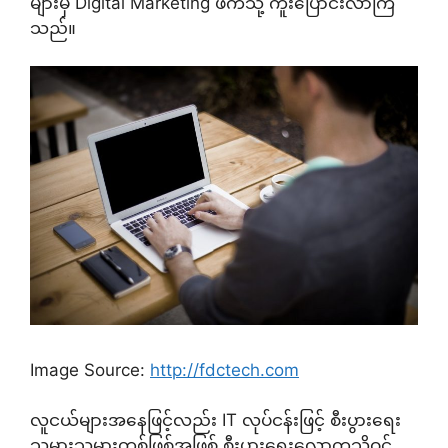
များမှ Digital Marketing ဖက်သို့ ကူးပြောင်းလာကြ
သည်။
Image Source:
http://fdctech.com
လူငယ်များအနေဖြင့်လည်း IT လုပ်ငန်းဖြင့် စီးပွားရေး
သမားသမားတစ်ဖြစ်အဖြစ် စီးပွားရေးလောကသို့ဝင်