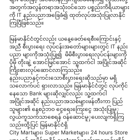
အတွက်အလွန်တရာအသုံးဝင်သော ပစ္စည်းကိရိယာများ
ကို IT နည်းပညာအခြေခံ၍ ထုတ်လုပ်အသုံးပြုလာနိုင်
ကြပြီဖြစ်သည်။
မြန်မာနိုင်ငံတွင်လည်း ယနေ့ခေတ်ရေစီးကြောင်းနှင့်
အညီ စီးပွားရေး လုပ်ငန်းအတော်များများတွင် IT နည်း
ပညာ များကိုအသုံးပြု၍ မိမိစီးပွားရေးလုပ်ငန်းများကို
ပိုမို တိုးချဲ့ အောင်မြင်အောင် သူ့ထက်ငါ အပြိုင်အဆိုင်
ကြိုးစားလုပ်ဆောင်လာကြသည်။
နည်းပညာနှင့်ကင်းသောစီးပွားရေးဆိုသည်မှာ မရှိ
သလောက်ပင် ရှားလာသည်။ မြန်မာနိုင်ငံတွင် လုပ်ကိုင်
နေသော Bank များဆိုလျှင်လည်း သူ့ထက်ငါ
အပြိုင်အဆိုင် နည်းပညာအသစ်များဖန်တီးကာ ပြည်
သူများ၏ နေ့စဉ်ဘဝ ငွေရေးကြေးငွေ အသုံးပြုမူှ
လွယ်ကူသက်သာစေရန် ဝန်ဆောင်မူှပေးလျက်ရှိကြ
သည်။ထို့ပြင် မြန်မာနိုင်ငံရှိ
City Martများ၊ Super Marketများ၊ 24 hours Store