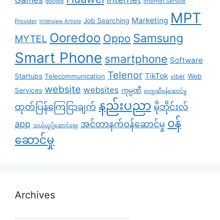
google
Internet Service
MPT
Marketing
Job Searching
Provider
Interview Article
Ooredoo
Samsung
Oppo
MYTEL
Smart Phone
smartphone
Software
Telenor
TikTok
Startups
Telecommunication
Web
viber
website
websites
Services
ကုမ္ပဏီ
တက္ကဆီဝန်ဆောင်မှု
နည်းပညာ
ထုတ်ပြန်ကြေငြာချက်
မိုဘိုင်းလ်
၀န်
app
အင်တာနက်ဝန်ဆောင်မှု
သယ်ယူပို့ဆောင်ရေး
ဆောင်မှု
Archives