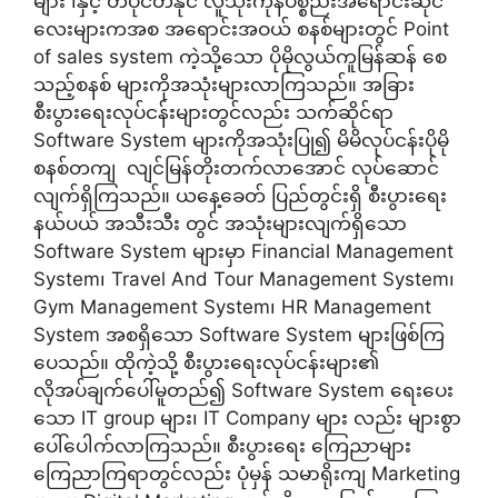
များ ၊နှင့် တပိုင်တနိုင် လူသုံးကုန်ပစ္စည်းအရောင်းဆိုင်
လေးများကအစ အရောင်းအဝယ် စနစ်များတွင် Point
of sales system ကဲ့သို့သော ပိုမိုလွယ်ကူမြန်ဆန် စေ
သည့်စနစ် များကိုအသုံးများလာကြသည်။ အခြား
စီးပွားရေးလုပ်ငန်းများတွင်လည်း သက်ဆိုင်ရာ
Software System များကိုအသုံးပြု၍ မိမိလုပ်ငန်းပိုမို
စနစ်တကျ လျင်မြန်တိုးတက်လာအောင် လုပ်ဆောင်
လျက်ရှိကြသည်။ ယနေ့ခေတ် ပြည်တွင်းရှိ စီးပွားရေး
နယ်ပယ် အသီးသီး တွင် အသုံးများလျက်ရှိသော
Software System များမှာ Financial Management
System၊ Travel And Tour Management System၊
Gym Management System၊ HR Management
System အစရှိသော Software System များဖြစ်ကြ
ပေသည်။ ထိုကဲ့သို့ စီးပွားရေးလုပ်ငန်းများ၏
လိုအပ်ချက်ပေါ်မူတည်၍ Software System ရေးပေး
သော IT group များ၊ IT Company များ လည်း များစွာ
ပေါ်ပေါက်လာကြသည်။ စီးပွားရေး ကြေညာများ
ကြေညာကြရာတွင်လည်း ပုံမှန် သမာရိုးကျ Marketing