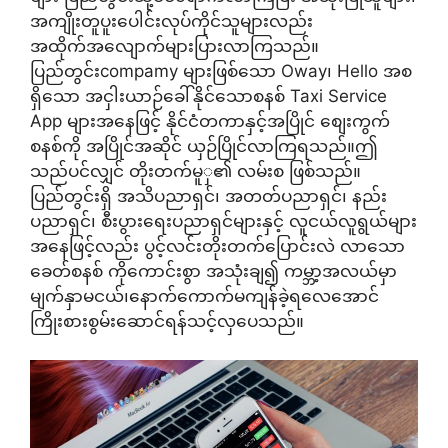
အကျိုးတူပူးပေါင်းလုပ်ကိုင်သူများလည်း
အထိုက်အလျောက်များပြားလာကြသည်။
ပြည်တွင်းcompamy များဖြစ်သော Oway၊ Hello အစ
ရှိသော အငှါးယာဉ်ခေါ်နိုင်သောစနစ် Taxi Service
App များအနေဖြင့် နိုင်ငံတကာနှင့်အပြိုင် စျေးကွက်
စနစ်ကို အပြိုင်အဆိုင် ယှဉ်ပြိုင်လာကြရသည်။ဤ
သည်ပင်လျှင် တိုးတက်မူှ၏ လမ်းစ ဖြစ်သည်။
ပြည်တွင်းရှိ အသိပညာရှင်၊ အတတ်ပညာရှင်၊ နည်း
ပညာရှင်၊ စီးပွားရေးပညာရှင်များနှင့် လူငယ်လူရွယ်များ
အနေဖြင့်လည်း ပွင့်လင်းတိုးတက်ပြောင်းလဲ လာသော
ခေတ်စနစ် ကိုကောင်းစွာ အသုံးချ၍ ကမ္ဘာ့အလယ်မှာ
မျက်နှာမငယ်၊နောက်ကောက်မကျန်ခဲ့ရလေအောင်
ကြိုးစားစွမ်းဆောင်ရန်သင့်လှပေသည်။