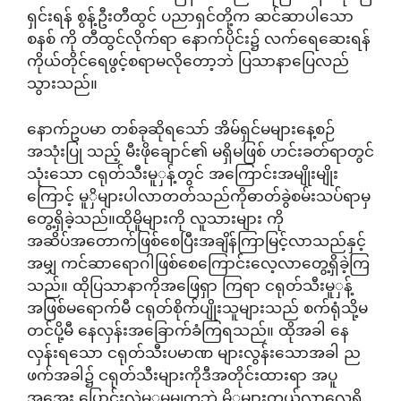
ရှင်းရန် စွန့်ဦးတီထွင် ပညာရှင်တို့က ဆင်ဆာပါသော
စနစ် ကို တီထွင်လိုက်ရာ နောက်ပိုင်း၌ လက်ရေဆေးရန်
ကိုယ်တိုင်ရေဖွင့်စရာမလိုတော့ဘဲ ပြသာနာပြေလည်
သွားသည်။
နောက်ဥပမာ တစ်ခုဆိုရသော် အိမ်ရှင်မများနေ့စဉ်
အသုံးပြု သည့် မီးဖိုချောင်၏ မရှိမဖြစ် ဟင်းခတ်ရာတွင်
သုံးသော ငရုတ်သီးမူှန့်တွင် အကြောင်းအမျိုးမျိုး
ကြောင့် မူှိများပါလာတတ်သည်ကိုဓာတ်ခွဲစမ်းသပ်ရာမှ
တွေ့ရှိခဲ့သည်။ထိုမိူများကို လူသားများ ကို
အဆိပ်အတောက်ဖြစ်စေပြီးအချိန်ကြာမြင့်လာသည်နှင့်
အမျှ ကင်ဆာရောဂါဖြစ်စေကြောင်းလေ့လာတွေ့ရှိခဲ့ကြ
သည်။ ထိုပြသာနာကိုအဖြေရှာ ကြရာ ငရုတ်သီးမူှန့်
အဖြစ်မရောက်မီ ငရုတ်စိုက်ပျိုးသူများသည် စက်ရုံသို့မ
တင်ပို့မီ နေလှန်းအခြောက်ခံကြရသည်။ ထိုအခါ နေ
လှန်းရသော ငရုတ်သီးပမာဏ များလွန်းသောအခါ ည
ဖက်အခါ၌ ငရုတ်သီးများကိုဒီအတိုင်းထားရာ အပူ
အအေး ပြောင်းလဲမူှမမျှတဘဲ မိူှများတွယ်လာလေ့ရှိ