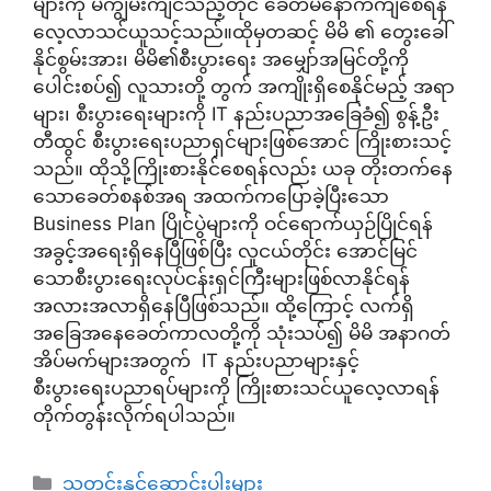
များကို မကျွမ်းကျင်သည့်တိုင် ခေတ်မနောက်ကျစေရန်
လေ့လာသင်ယူသင့်သည်။ထိုမှတဆင့် မိမိ ၏ တွေးခေါ်
နိုင်စွမ်းအား၊ မိမိ၏စီးပွားရေး အမျှော်အမြင်တို့ကို
ပေါင်းစပ်၍ လူသားတို့ တွက် အကျိုးရှိစေနိုင်မည့် အရာ
များ၊ စီးပွားရေးများကို IT နည်းပညာအခြေခံ၍ စွန့်ဦး
တီထွင် စီးပွားရေးပညာရှင်များဖြစ်အောင် ကြိုးစားသင့်
သည်။ ထိုသို့ကြိုးစားနိုင်စေရန်လည်း ယခု တိုးတက်နေ
သောခေတ်စနစ်အရ အထက်ကပြောခဲ့ပြီးသော
Business Plan ပြိုင်ပွဲများကို ဝင်ရောက်ယှဉ်ပြိုင်ရန်
အခွင့်အရေးရှိနေပြီဖြစ်ပြီး လူငယ်တိုင်း အောင်မြင်
သောစီးပွားရေးလုပ်ငန်းရှင်ကြီးများဖြစ်လာနိုင်ရန်
အလားအလာရှိနေပြီဖြစ်သည်။ ထို့ကြောင့် လက်ရှိ
အခြေအနေခေတ်ကာလတို့ကို သုံးသပ်၍ မိမိ အနာဂတ်
အိပ်မက်များအတွက် IT နည်းပညာများနှင့်
စီးပွားရေးပညာရပ်များကို ကြိုးစားသင်ယူလေ့လာရန်
တိုက်တွန်းလိုက်ရပါသည်။
Categories
သတင်းနှင့်ဆောင်းပါးများ