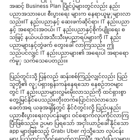
အဆင့် Business Plan ပြိုင်ပွဲများတွင်လည်း နည်း
ပညာအသားပေး စီးပွားရေး များက နေရာယူမူှများလာ
သည်။IT နည်းပညာနှင့် ဆေးဖက်ဆိုင်ရာ၊ IT နည်းပညာ
နှင့် အရောင်းအဝယ်၊ IT နည်းပညာနှင့်စိုက်ပျိူးရေး စ
သဖြင့် နယ်ပယ်အသီးသီးမှပညာရပ်များကို IT နည်း
ပညာများနှင့်တွဲဖက် တွေးခေါ် လာကြသည်။ ဤ
သည်ပင်လျှင် IT နည်းပညာများ၏ အရေးပါ အရာရော
က်မူှ သက်သေပေတည်း။
ပြည်တွင်းသို့ ပြန်လည် ဆန်းစစ်ကြည့်လျှင်လည်း ပြည်
သူတို့၏ လူှပ်ရှားရုန်းကန်နေရသော နေစဉ်ဘဝများ
တွင် IT နည်းပညာများလွှမ်းမိုးလာသည်ကို ထင်ရှားစွာ
တွေ့မြင်နိုင်ပေသည်။တိုးတက်ပြောင်းလဲလာသော
ခေတ်အရ ယခုအချိန်တွင် နိုင်ငံတွင်းလို့ ပြည်ပနည်း
ပညာစီးပွားရေးလုပ်ငန်းများ ဝင်ရောက်လုပ်ကိုင်လာကြ
ပြီးဖြစ်သည်။ ဥပမာ ပြရသော် အငှါးယာဉ်ခေါ်နိုင်သော
app များဖြစ်သည့် Grab၊ Uber ကဲ့သို့သော လုပ်ငန်း
များ ပြည်တွင်းသို့ဝင်ရောက်လာကြပြီး အသုံးပြုသူများ၊