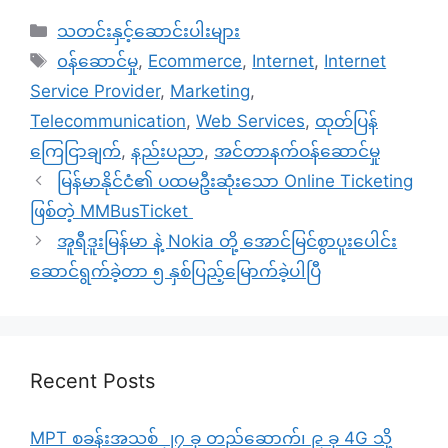
Categories
သတင်းနှင့်ဆောင်းပါးများ
Tags
၀န်ဆောင်မှု
,
Ecommerce
,
Internet
,
Internet
Service Provider
,
Marketing
,
Telecommunication
,
Web Services
,
ထုတ်ပြန်
ကြေငြာချက်
,
နည်းပညာ
,
အင်တာနက်ဝန်ဆောင်မှု
မြန်မာနိုင်ငံ၏ ပထမဦးဆုံးသော Online Ticketing
ဖြစ်တဲ့ MMBusTicket
အူရီဒူးမြန်မာ နဲ့ Nokia တို့ အောင်မြင်စွာပူးပေါင်း
ဆောင်ရွက်ခဲ့တာ ၅ နှစ်ပြည့်မြောက်ခဲ့ပါပြီ
Recent Posts
MPT စခန်းအသစ် ၂၇ ခု တည်ဆောက်၊ ၉ ခု 4G သို့