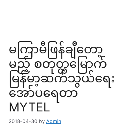
မကြာမီဖြန်ချီတော့
မည့် စတုတ္ထမြောက်
မြန်မာ့ဆက်သွယ်ရေး
အော်ပရေတာ
MYTEL
2018-04-30
by
Admin