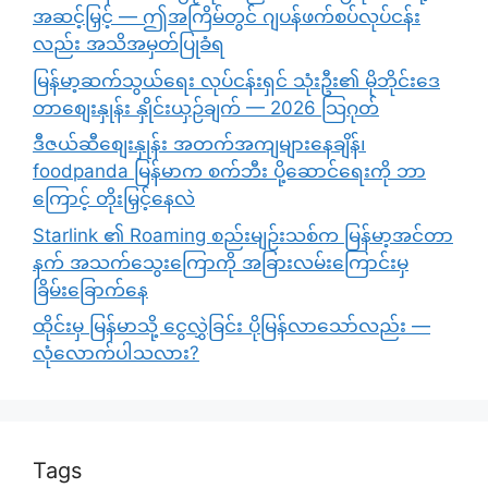
အဆင့်မြှင့် — ဤအကြိမ်တွင် ဂျပန်ဖက်စပ်လုပ်ငန်း
လည်း အသိအမှတ်ပြုခံရ
မြန်မာ့ဆက်သွယ်ရေး လုပ်ငန်းရှင် သုံးဦး၏ မိုဘိုင်းဒေ
တာစျေးနှုန်း နှိုင်းယှဉ်ချက် — 2026 သြဂုတ်
ဒီဇယ်ဆီစျေးနှုန်း အတက်အကျများနေချိန်၊
foodpanda မြန်မာက စက်ဘီး ပို့ဆောင်ရေးကို ဘာ
ကြောင့် တိုးမြှင့်နေလဲ
Starlink ၏ Roaming စည်းမျဉ်းသစ်က မြန်မာ့အင်တာ
နက် အသက်သွေးကြောကို အခြားလမ်းကြောင်းမှ
ခြိမ်းခြောက်နေ
ထိုင်းမှ မြန်မာသို့ ငွေလွှဲခြင်း ပိုမြန်လာသော်လည်း —
လုံလောက်ပါသလား?
Tags