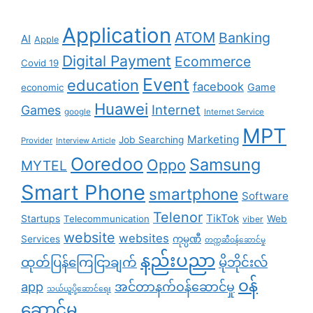
Application
ATOM
Banking
AI
Apple
Digital Payment
Ecommerce
Covid 19
Event
education
facebook
Game
economic
Huawei
Internet
Games
google
Internet Service
MPT
Marketing
Job Searching
Provider
Interview Article
Ooredoo
Samsung
Oppo
MYTEL
Smart Phone
smartphone
Software
Telenor
TikTok
Startups
Telecommunication
Web
viber
website
websites
Services
ကုမ္ပဏီ
တက္ကဆီဝန်ဆောင်မှု
နည်းပညာ
ထုတ်ပြန်ကြေငြာချက်
မိုဘိုင်းလ်
၀န်
app
အင်တာနက်ဝန်ဆောင်မှု
သယ်ယူပို့ဆောင်ရေး
ဆောင်မှု