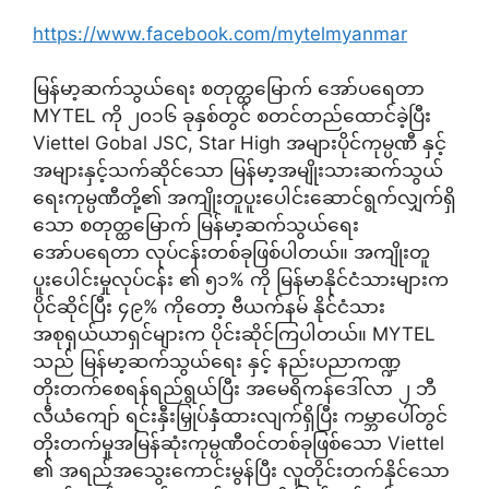
https://www.facebook.com/mytelmyanmar
မြန်မာ့ဆက်သွယ်ရေး စတုတ္ထမြောက် အော်ပရေတာ
MYTEL ကို ၂၀၁၆ ခုနှစ်တွင် စတင်တည်ထောင်ခဲ့ပြီး
Viettel Gobal JSC, Star High အများပိုင်ကုမ္ပဏီ နှင့်
အများနှင့်သက်ဆိုင်သော မြန်မာ့အမျိုးသားဆက်သွယ်
ရေးကုမ္ပဏီတို့၏ အကျိုးတူပူးပေါင်းဆောင်ရွက်လျှက်ရှိ
သော စတုတ္ထမြောက် မြန်မာ့ဆက်သွယ်ရေး
အော်ပရေတာ လုပ်ငန်းတစ်ခုဖြစ်ပါတယ်။ အကျိုးတူ
ပူးပေါင်းမှုလုပ်ငန်း ၏ ၅၁% ကို မြန်မာနိုင်ငံသားများက
ပိုင်ဆိုင်ပြီး ၄၉% ကိုတော့ ဗီယက်နမ် နိုင်ငံသား
အစုရှယ်ယာရှင်များက ပိုင်းဆိုင်ကြပါတယ်။ MYTEL
သည် မြန်မာ့ဆက်သွယ်ရေး နှင့် နည်းပညာကဏ္ဍ
တိုးတက်စေရန်ရည်ရွယ်ပြီး အမေရိကန်ဒေါ်လာ ၂ ဘီ
လီယံကျော် ရင်းနှီးမြှုပ်နှံံထားလျက်ရှိပြီး ကမ္ဘာပေါ်တွင်
တိုးတက်မှုအမြန်ဆုံးကုမ္ပဏီဝင်တစ်ခုဖြစ်သော Viettel
၏ အရည်အသွေးကောင်းမွန်ပြီး လူတိုင်းတက်နိုင်သော