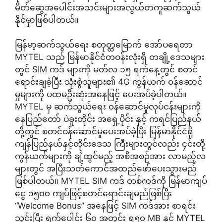
မိတ်ဆွေအပေါင်းအသင်းများအလွယ်တကူဆက်သွယ်
နိုင်မှာဖြစ်ပါတယ်။
မြန်မာ့ဆက်သွယ်ရေး စတုတ္ထမြောက် အော်ပရေတာ
MYTEL သည် မြန်မာနိုင်ငံတဝန်းလုံးရှိ တချို့ဒေသများ
တွင် SIM ကဒ် များကို မတ်လ ၁၅ ရက်နေ့တွင် စတင်
ရောင်းချခဲ့ပြီး သုံးစွဲသူများ၏ 4G ကွန်ယက် ၀န်ဆောင်
မှုများကို ပထမဦးဆုံးအနေဖြင့် ပေးအပ်ခဲ့ပါတယ်။
MYTEL မှ ဆက်သွယ်ရေး ၀န်ဆောင်မှုလုပ်ငန်းများကို
နေပြည်တော် ပဲခူးတိုင်း အရှေ့ပိုင်း နှင့် ကရင်ပြည်နယ်
တို့တွင် စတင်ဝန်ဆောင်မှုပေးအပ်ခဲ့ပြီး မြန်မာနိုင်ငံရှိ
ကျန်ပြည်နယ်နှင့်တိုင်းဒေသ ကြီးများတွင်လည်း ၄င်းတို့
ကွန်ယက်များကို ချဲ့ထွင်မည့် အစီအစဉ်အား လာမည့်လ
များတွင် အပြီးသတ်ကောင်အထည်ဖော်ပေးသွားမည်
ဖြစ်ပါတယ်။ MYTEL SIM ကဒ် တစ်ကဒ်ကို မြန်မာကျပ်
ငွေ ၁၅၀၀ ကျပ်ဖြင့်စတင်ရောင်းချမည်ဖြစ်ပြီး
“Welcome Bonus” အနေဖြင့် SIM ကဒ်အား စာရင်း
သွင်းပြီး ရက်ပေါင်း ၆၀ အတွင်း ရ၅၀ MB နှင့် MYTEL