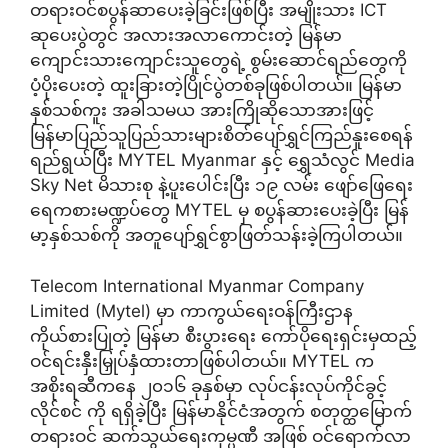
တရားဝင်စပွန်ဆာပေးခဲ့ခြင်းဖြစ်ပြီး အမျိုးသား ICT
ဆုပေးပွဲတွင် အလားအလာကောင်းတဲ့ မြန်မာ
ကျောင်းသားကျောင်းသူတွေရဲ့ စွမ်းဆောင်ရည်တွေကို
ပံ့ပိုးပေးတဲ့ ထူးခြားတဲ့ပြိုင်ပွဲတစ်ခုဖြစ်ပါတယ်။ မြန်မာ
နှစ်သစ်ကူး အခါသမယ အားကြိုဆိုသောအားဖြင့်
မြန်မာပြည်သူပြည်သားများစိတ်ပျော်ရွှင်ကြည်နူးစေရန်
ရည်ရွယ်ပြီး MYTEL Myanmar နှင့် ရွှေသံလွင် Media
Sky Net မိသားစု နဲ့ပူးပေါင်းပြီး ၁၉ လမ်း ဖျော်ဖြေရေး
ရေကစားမဏ္ဍပ်တွေ MYTEL မှ စပွန်ဆားပေးခဲ့ပြီး မြန်
မာ့နှစ်သစ်ကို အတူပျော်ရွှင်စွာဖြတ်သန်းခဲ့ကြပါတယ်။
Telecom International Myanmar Company
Limited (Mytel) မှာ ကာကွယ်ရေးဝန်ကြီးဌာန
ကိုယ်စားပြုတဲ့ မြန်မာ စီးပွားရေး ကော်ပိုရေးရှင်းမှထည့်
ဝင်ရင်းနှီးမြှုပ်နှံထားတာဖြစ်ပါတယ်။ MYTEL က
အစိုးရဆီကနေ ၂၀၁၆ ခုနှစ်မှာ လုပ်ငန်းလုပ်ကိုင်ခွင့်
လိုင်စင် ကို ရရှိခဲ့ပြီး မြန်မာနိုင်ငံအတွက် စတုတ္ထမြောက်
တရားဝင် ဆက်သွယ်ရေးကုမ္ပဏီ အဖြစ် ဝင်ရောက်လာ