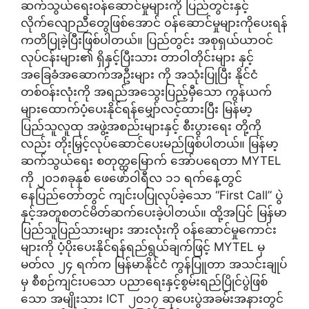
ဆက်သွယ်ရေးဝန်ဆောင်မှုများကို ပြည်တွင်းနှင့်
လိုက်လျောညီတွေဖြစ်အောင် ၀န်ဆောင်မှုများကိုပေးရန်
ကတိပြုခဲ့ပြီးဖြစ်ပါတယ်။ ပြည်တွင်း အစုရှယ်ယာဝင်
လုပ်ငန်းများ၏ ရှိနှင့်ပြီးသား တာဝါတိုင်းများ နှင့်
အခြေခံအဆောက်အဦးများ ကို အသုံးပြုပြီး နိုင်ငံ
တစ်ဝန်းလုံးကို အရည်အသွေးပြည့်မှီသော ကွန်ယက်
များထောက်ပံ့ပေးနိုင်ရန်မျှော်လင့်ထားပြီး မြန်မာ့
ပြည်သူလူထု အဖွဲ့အစည်းများနှင့် စီးပွားရေး တို့ကို
လည်း တိုးမြှင့်လုပ်ဆောင်ပေးမည်ဖြစ်ပါတယ်။ မြန်မာ့
ဆက်သွယ်ရေး စတုတ္ထမြောက် အော်ပရေတာ MYTEL
ကို ၂၀၁၈ခုနှစ် ဖေဖော်ဝါရီလ ၁၁ ရက်နေ့တွင်
နေပြည်တော်တွင် ကျင်းပပြုလုပ်ခဲ့သော “First Call” ပွဲ
နှင့်အတူစတင်မိတ်ဆက်ပေးခဲ့ပါတယ်။ ထို့အပြင် မြန်မာ
ပြည်သူပြည်သားများ အားလုံးကို ၀န်ဆောင်မှုကောင်း
များကို ပံ့ပိုးပေးနိုင်ရန်ရည်ရွယ်ချက်ဖြင့် MYTEL မှ
မတ်လ ၂၄ ရက်က မြန်မာနိုင်ငံ ကွန်ပြူတာ အသင်းချုပ်
မှ စီစဉ်ကျင်းပသော ပညာရေးနှင့်စွမ်းရည်ပြိုင်ပွဲဖြစ်
သော အမျိုးသား ICT ၂၀၁၇ ဆုပေးပွဲအခမ်းအနားတွင်