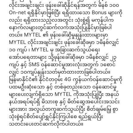
လိုင်းအချင်းချင်း ဖုန်းခေါ်ဆိုနိုင်ရန်အတွက် မိနစ် ၁၀၀
On-net ရရှိနိုင်မှာဖြစ်ပြီး ရရှိထားသော Bonus များကို
လည်း ရရှိထားသည့်လအတွင်း သုံးစွဲ၍ မကုန်ပါက
နောက်လများတွင်ဆက်လက်အသုံးပြုနိုင်မှာဖြစ်ပါ
တယ်။ MYTEL ၏ ဖုန်းခေါ်ဆိုမှုနှုန်းထားများမှာ
MYTEL လိုင်းအချင်းချင်း ဖုန်းခေါ်ဆိုခမှာ ၁မိနစ်လျှင်
၁၀ ကျပ် ၊ MYTEL မှ အခြားဆက်သွယ်ရေး
အော်ပရေတာများ သို့ဖုန်းခေါ်ဆိုခမှာ ၁မိနစ်လျှင် ၂၃
ကျပ် နှင့် SMS ၀န်ဆောင်မှုအားလုံးအတွက် ၁စောင်
လျှင် ၁၀ကျပ်နှုန်းသတ်မှတ်ထားတာဖြစ်ပါတယ်။
မြန်မာနိုင်ငံ၏ နိုင်ငံတဝှမ်း 4G ကွန်ယက်ဝန်ဆောင်မှုကို
ပထမဦးဆုံးသော နှင့် တစ်ခုတည်းသော ၀န်ဆောင်မှု
များပေးလျက်ရှိသော MYTEL ကိုအသုံးပြုပြီး အနယ်
နယ်အရပ်ရပ်ရှိ မိသားစု နှင့် မိတ်ဆွေအပေါင်းအသင်း
များအား အလွယ်တကူဆက်သွယ်ပြီး စိတ်ချမ်မြေ့ စွာ
သုံးစွဲရင်စိတ်ပျော်ရွှင်နိုင်ကြပါစေ ရည်ရွယ်ပြီး
သတင်းပေးတင်ဆက်လိုက်ပါတယ်။