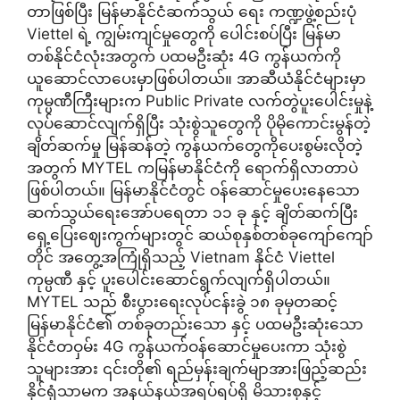
တာဖြစ်ပြီး မြန်မာနိုင်ငံဆက်သွယ် ရေး ကဏ္ဍဖွဲ့စည်းပုံ
Viettel ရဲ့ ကျွမ်းကျင်မှုတွေကို ပေါင်းစပ်ပြီး မြန်မာ
တစ်နိုင်ငံလုံးအတွက် ပထမဦးဆုံး 4G ကွန်ယက်ကို
ယူဆောင်လာပေးမှာဖြစ်ပါတယ်။ အာဆီယံနိုင်ငံများမှာ
ကုမ္ပဏီကြီးများက Public Private လက်တွဲပူးပေါင်းမှုနဲ့
လုပ်ဆောင်လျက်ရှိပြီး သုံးစွဲသူတွေကို ပိုမိုကောင်းမွန်တဲ့
ချိတ်ဆက်မှု မြန်ဆန်တဲ့ ကွန်ယက်တွေကိုပေးစွမ်းလိုတဲ့
အတွက် MYTEL ကမြန်မာနိုင်ငံကို ရောက်ရှိလာတာပဲ
ဖြစ်ပါတယ်။ မြန်မာနိုင်ငံတွင် ဝန်ဆောင်မှုပေးနေသော
ဆက်သွယ်ရေးအော်ပရေတာ ၁၁ ခု နှင့် ချိတ်ဆက်ပြီး
ရှေ့ပြေးဈေးကွက်များတွင် ဆယ်စုနှစ်တစ်ခုကျော်ကျော်
တိုင် အတွေ့အကြုံရှိသည့် Vietnam နိုင်ငံ Viettel
ကုမ္ပဏီ နှင့် ပူးပေါင်းဆောင်ရွက်လျက်ရှိပါတယ်။
MYTEL သည် စီးပွားရေးလုပ်ငန်းခွဲ ၁၈ ခုမှတဆင့်
မြန်မာနိုင်ငံ၏ တစ်ခုတည်းသော နှင့် ပထမဦးဆုံးသော
နိုင်ငံတဝှမ်း 4G ကွန်ယက်ဝန်ဆောင်မှုပေးကာ သုံးစွဲ
သူများအား ၎င်းတို၏ ရည်မှန်းချက်မျာအားဖြည့်ဆည်း
နိုင်ရုံသာမက အနယ်နယ်အရပ်ရပ်ရှိ မိသားစုနှင့်