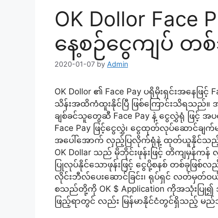
OK Dollor Face P
နေ့စဉ်ငွေကျပ် တစ်
2020-01-07
by
Admin
OK Dollor ၏ Face Pay ပရိုမိုးရှင်းအနေဖြင့်
သိန်းအထိကံထူးနိုင်ပြီ ဖြစ်ကြောင်းသိရသည်
ချစ်ခင်သူတွေဆီ Face Pay နဲ့ ငွေလွှဲရုံ ဖြင
Face Pay ဖြင့်ငွေလွှဲ၊ ငွေထုတ်လုပ်ဆောင်ချက်
အပေါ်အောက် လှည့်ပြလိုက်ရုံနဲ့ ထုတ်ယူနိုင်
OK Dollar သည် မိုဘိုင်းဖုန်းဖြင့် တိကျမှန်ကန် 
ပြုလုပ်နိုင်သောဖုန်းဖြင့် ငွေပို့စနစ် တစ်ခုဖြစ်လ
လိုင်းဘီလ်ပေးဆောင်ခြင်း၊ ရုပ်ရှင် လတ်မှတ်ဝယ်ခ
စသည်တို့ကို OK $ Application ကိုအသုံးပြု၍ 
ဖြည့်ရာတွင် လည်း မြန်မာနိုင်ငံတွင်ရှိသည့် မည်