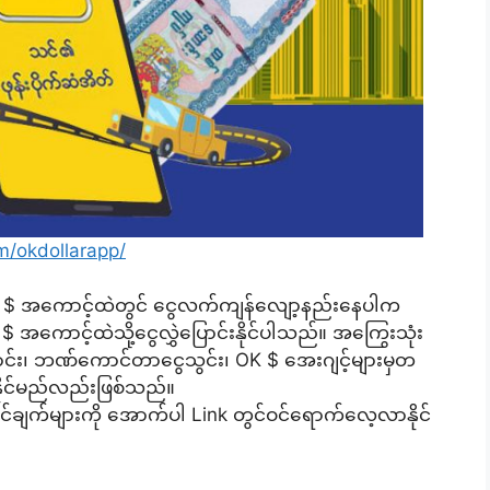
m/okdollarapp/
 OK $ အကောင့်ထဲတွင် ငွေလက်ကျန်လျော့နည်းနေပါက
အကောင့်ထဲသို့ငွေလွှဲပြောင်းနိုင်ပါသည်။ အကြွေးသုံး
ပြောင်း၊ ဘဏ်ကောင်တာငွေသွင်း၊ OK $ အေးဂျင့်များမှတ
းနိုင်မည်လည်းဖြစ်သည်။
ချက်များကို အောက်ပါ Link တွင်ဝင်ရောက်လေ့လာနိုင်