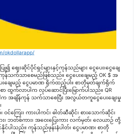
m/okdollarapp/
ု၍ ဈေးဆိုင်ပိုင်ရှင်များနှင့်ကုန်သည်များ ငွေပေး၊ငွေချေ
ချိန်ကုန်သက်သာစေမည်ဖြစ်သည်။ ငွေပေးချေမည့် OK $ အ
 ပေးချေမည့် ငွေပမာဏ ရိုက်ထည့်ပါ။ စာတိုမှတ်ချက်ရိုက်
က်ခံပြေစာ ထွက်လာပါက လုပ်ဆောင်ပြီးမြောက်ပါသည်။ QR
ုပ်ပါက အချိန်ကုန် သက်သာစေပြီး အလွယ်တကူငွေပေးချေးမှု
။
်၊ ဝင်ကြေး၊ ကားပါကင်၊ ဓါတ်ဆီဆိုင်၊ စားသောက်ဆိုင်၊
ရထား၊ ဘတ်စ်ကား၊ အဝေးပြေးကား လက်မှတ်၊ လေယာဉ် တို့
င်နိုင်ပါသည်။ ကုန်သည်ဖုန်းနံပါတ်၊ ငွေပမာဏ၊ စာတို