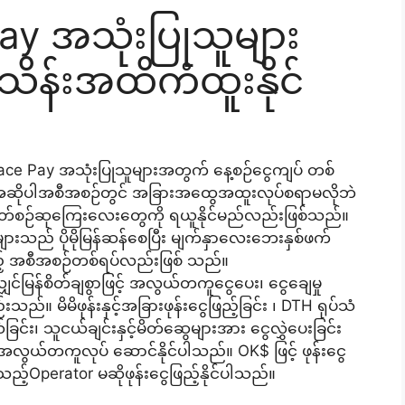
ay အသုံးပြုသူများ
သိန်းအထိကံထူးနိုင်
 Face Pay အသုံးပြုသူများအတွက် နေ့စဉ်ငွေကျပ် တစ်
။ အဆိုပါအစီအစဉ်တွင် အခြားအထွေအထူးလုပ်စရာမလိုဘဲ
့် အပတ်စဉ်ဆုကြေးလေးတွေကို ရယူနိုင်မည်လည်းဖြစ်သည်။
များသည် ပိုမိုမြန်ဆန်စေပြီး မျက်နှာလေးဘေးနှစ်ဖက်
သည့် အစီအစဉ်တစ်ရပ်လည်းဖြစ် သည်။
လျှင်မြန်စိတ်ချစွာဖြင့် အလွယ်တကူငွေပေး၊ ငွေချေမှု
ည်းသည်။ မိမိဖုန်းနှင့်အခြားဖုန်းငွေဖြည့်ခြင်း ၊ DTH ရုပ်သံ
ြင်း၊ သူငယ်ချင်းနှင့်မိတ်ဆွေများအား ငွေလွှဲပေးခြင်း
အလွယ်တကူလုပ် ဆောင်နိုင်ပါသည်။ OK$ ဖြင့် ဖုန်းငွေ
သည့်Operator မဆိုဖုန်းငွေဖြည့်နိုင်ပါသည်။