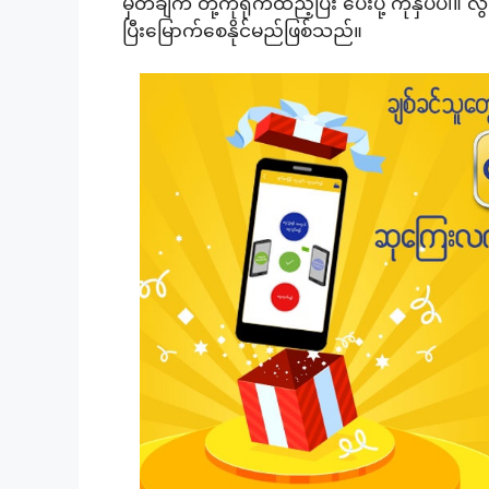
မှတ်ချက် တို့ကိုရိုက်ထည့်ပြီး ပေးပို့ ကိုနှိပ်ပ
ပြီးမြောက်စေနိုင်မည်ဖြစ်သည်။