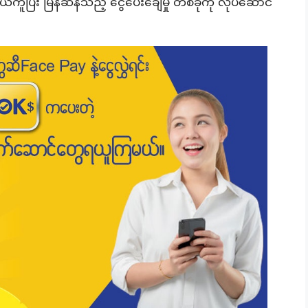
ါ။ လွယ်ကူပြီး မြန်ဆန်သည့် ငွေပေးချေမှု တစ်ခုကို လုပ်ဆောင်