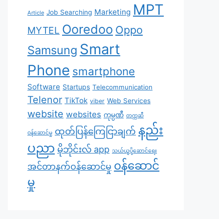
MPT
Marketing
Job Searching
Article
Ooredoo
Oppo
MYTEL
Smart
Samsung
Phone
smartphone
Software
Startups
Telecommunication
Telenor
TikTok
Web Services
viber
website
websites
ကုမ္ပဏီ
တက္ကဆီ
နည်း
ထုတ်ပြန်ကြေငြာချက်
ဝန်ဆောင်မှု
ပညာ
မိုဘိုင်းလ် app
သယ်ယူပို့ဆောင်ရေး
၀န်ဆောင်
အင်တာနက်ဝန်ဆောင်မှု
မှု