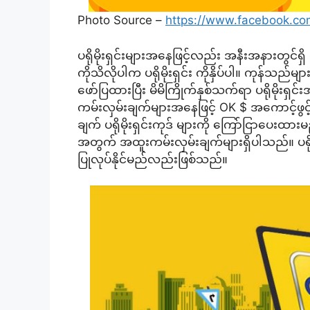
Photo Source –
https://www.facebook.co
ပရိုမိုးရှင်းများအနေဖြင့်လည်း အနီးအနားတွင်
ကိုသိလိုပါက ပရိုမိုးရှင်း ကိုနှိပ်ပါ။ ကုန်သည်
ဖော်ပြထားပြီး မိမိကြိုက်နှစ်သက်ရာ ပရိုမိုးရှ
ကမ်းလှမ်းချက်များအနေဖြင့် OK $ အကောင့်ဖွင့
ချက် ပရိုမိုးရှင်းကုဒ် များကို ကြော်ငြာပေးထာ
အတွက် အထူးကမ်းလှမ်းချက်များရှိပါသည်။ ပရိုမိ
ပြုလုပ်နိုင်မည်လည်းဖြစ်သည်။