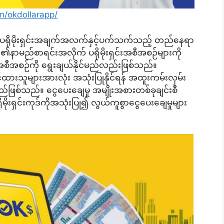
m/okdollarapp/
ရှိ ပရိုမိုးရှင်းအချက်အလက်နှင့်ပက်သက်သည့် တည်နေရာ
များ၏နာမည်စာရင်းအလိုက် ပရိုမိုးရှင်းအစီအစဉ်များကို
င်းအစီအစဉ်ကို ရွေးချယ်နိုင်မည်လည်းဖြစ်သည်။
်ထားသူများအားလုံး အသုံးပြုနိုင်ရန် အထူးကမ်းလှမ်း
းမည်ဖြစ်သည်။ ငွေပေးချေမှု အမျိုးအစားတစ်ခုချင်းစီ
ုးရှင်းကုဒ်ကိုအသုံးပြု၍ လွယ်ကူစွာငွေပေးချေမှုများ