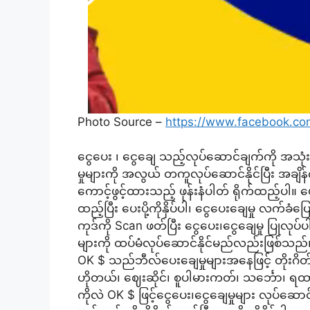
Photo Source –
https://www.facebook.co
ငွေပေး ၊ ငွေချေ သည့်လုပ်ဆောင်ချက်ကို အသုံးပြ
မှုများကို အလွယ် တကူလုပ်ဆောင်နိုင်ပြီး အ
ကောင့်ဖွင့်ထားသည့် ဖုန်းနံပါတ် ရိုက်ထည့်ပါ။
ထည့်ပြီး ပေးပို့ကိုနှိပ်ပါ၊ ငွေပေးချေမှု လ
ကုဒ်ကို Scan ဖတ်ပြီး ငွေပေး၊ငွေချေမှု ပြုလ
များကို ထပ်မံလုပ်ဆောင်နိုင်မည်လည်းဖြစ်သည်
OK $ သည်ဘီလ်ပေးချေမှုများအနေဖြင့် တိုးဂိတ
ဟိုတယ်၊ ဈေးဆိုင်၊ စူပါမားကတ်၊ သင်္ဘော၊ 
ကိုလဲ OK $ ဖြင့်ငွေပေး၊ငွေချေမှုများ လုပ်ဆော