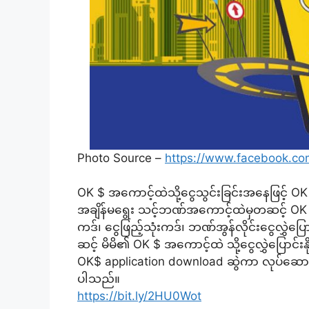
Photo Source –
https://www.facebook.co
OK $ အကောင့်ထဲသို့ငွေသွင်းခြင်းအနေဖြင့်
အချိန်မရွေး သင့်ဘဏ်အကောင့်ထဲမှတဆင့် OK $ 
ကဒ်၊ ငွေဖြည့်သုံးကဒ်၊ ဘဏ်အွန်လိုင်းငွေလွှဲ
ဆင့် မိမိ၏ OK $ အကောင့်ထဲ သို့ငွေလွှဲပြောင်
OK$ application download ဆွဲကာ လုပ်ဆောင်
ပါသည်။
https://bit.ly/2HU0Wot