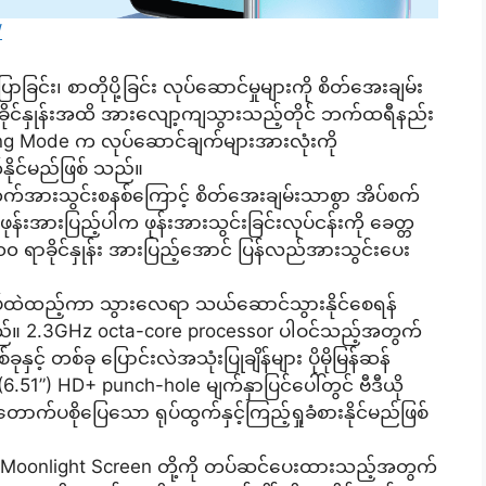
/
၊ စာတိုပို့ခြင်း လုပ်ဆောင်မှုများကို စိတ်အေးချမ်း
 ရာခိုင်နှုန်းအထိ အားလျော့ကျသွားသည့်တိုင် ဘက်ထရီနည်း
ing Mode က လုပ်‌ဆောင်ချက်များအားလုံးကို
ုင်မည်ဖြစ် သည်။
က်အားသွင်းစနစ်ကြောင့် စိတ်အေးချမ်းသာစွာ အိပ်စက်
ဖုန်းအားပြည့်ပါက ဖုန်းအားသွင်းခြင်းလုပ်ငန်းကို ခေတ္တ
 ရာခိုင်နှုန်း အားပြည့်အောင် ပြန်လည်အားသွင်းပေး
အိတ်ကပ်ထဲထည့်ကာ သွားလေရာ သယ်ဆောင်သွားနိုင်စေရန်
်။ 2.3GHz octa-core processor ပါဝင်သည့်အတွက်
ခုနှင့် တစ်ခု ပြောင်းလဲအသုံးပြုချိန်များ ပိုမိုမြန်ဆန်
.51”) HD+ punch-hole မျက်နှာပြင်ပေါ်တွင် ဗီဒီယို
က်ပစိုပြေသော ရုပ်ထွက်နှင့်ကြည့်ရှုခံစားနိုင်မည်ဖြစ်
် Moonlight Screen တို့ကို တပ်ဆင်ပေးထားသည့်အတွက်