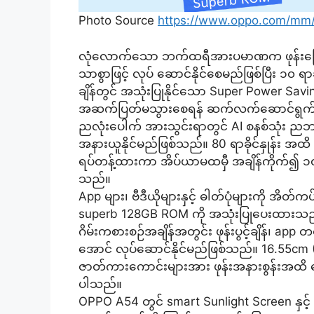
Photo Source
https://www.oppo.com/mm
လုံလောက်သော ဘက်ထရီအားပမာဏက ဖုန်းပြောခြင်း
သာစွာဖြင့် လုပ် ဆောင်နိုင်စေမည်ဖြစ်ပြီး ၁၀
ချိန်တွင် အသုံးပြုနိုင်သော Super Power Sav
အဆက်ပြတ်မသွားစေရန် ဆက်လက်ဆောင်ရွက်နိ
ညလုံးပေါက် အားသွင်းရာတွင် AI စနစ်သုံး ညဘ
အနားယူနိုင်မည်ဖြစ်သည်။ 80 ရာခိုင်နှုန်း အထိ 
ရပ်တန့်ထားကာ အိပ်ယာမထမှီ အချိန်ကိုက်၍ ၁၀၀
သည်။
App များ၊ ဗီဒီယိုများနှင့် ဓါတ်ပုံများကို 
superb 128GB ROM ကို အသုံးပြုပေးထားသည
ဂိမ်းကစားစဉ်အချိန်အတွင်း ဖုန်းပွင့်ချိန်၊ app တစ်
အောင် လုပ်ဆောင်နိုင်မည်ဖြစ်သည်။ 16.55cm (6
ဇာတ်ကားကောင်းများအား ဖုန်းအနားစွန်းအထိ တော
ပါသည်။
OPPO A54 တွင် smart Sunlight Screen နှင့