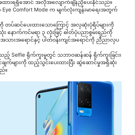
ထားရရှိအောင် အလိုအလျောက်ချိန်ညှိပေးနိုင်သည်။
 Eye Comfort Mode က မျက်လုံးကျန်းမာရေးအတွက်
ို တပ်ဆင်ပေးထားသောကြောင့် အလှဆုံးပုံရိပ်များကို
သုံး နောက်ကင်မရာ ၃ လုံးဖြင့် ဓါတ်ပုံပညာစွမ်းရည်ကို
ု၍ အသားအရောင်နှင့် ပါတ်ဝန်းကျင်အရောင်ကို ညီညာလှပ
ည့် Selfie ရိုက်ကူးမှုတွင် သဘာဝဆန်ဆန် ရိုက်ကူးခြင်း၊
ချက်များကို ထည့်သွင်းပေးထားပြီး ဆွဲဆောင်မှုအရှိဆုံး
ည်။