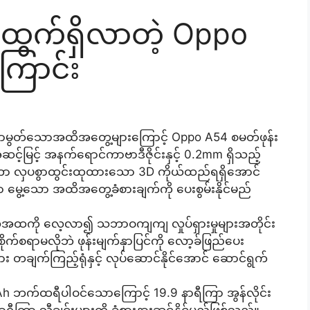
နဲ့ ထွက်ရှိလာတဲ့ Oppo
ြောင်း
ချောမွတ်သောအထိအတွေ့များကြောင့် Oppo A54 စမတ်ဖုန်း
်မြင့် အနက်ရောင်ကာဗာဒီဇိုင်းနှင့် 0.2mm ရှိသည့်
ကာ လှပစွာထွင်းထုထားသော 3D ကိုယ်ထည်ရရှိအောင်
မွေ့သော အထိအတွေ့ခံစားချက်ကို ပေးစွမ်းနိုင်မည်
့အထကို လေ့လာ၍ သဘာဝကျကျ လှုပ်ရှားမှုများအတိုင်း
းစိုက်စရာမလိုဘဲ ဖုန်းမျက်နှာပြင်ကို လော့ခ်ဖြည်ပေး
အား တချက်ကြည့်ရုံနှင့် လုပ်ဆောင်နိုင်အောင် ဆောင်ရွက်
ဘက်ထရီပါဝင်သောကြောင့် 19.9 နာရီကြာ အွန်လိုင်း