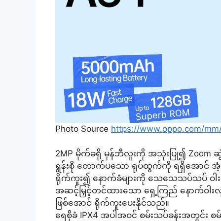
Photo Source
https://www.oppo.com/mm
2MP မိုက်ခရို မှန်ဘီလူးကို အသုံးပြု၍ Zoo
ရွန်းစို တောက်ပသော ရုပ်ထွက်ကို ရရှိအောင် အ
ရိုက်ကူး၍ နောက်ခံများကို သေသေသပ်သပ် ဝါးပေးခ
အဆင့်မြှင့်တင်ထားသော ရှေ့ကြည် နောက်ဝါးလုပ
ဖြစ်အောင် ရိုက်ကူးပေးနိုင်သည်။
ရေစိုခံ IPX4 အပါအဝင် စမ်းသပ်ခန်းအတွင်း စမ်