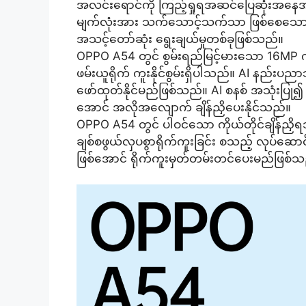
အလင်းရောင်ကို ကြည့်ရှုရအဆင်ပြေဆုံးအနေအ
မျက်လုံးအား သက်သောင့်သက်သာ ဖြစ်စေသော
အသင့်တော်ဆုံး ရွေးချယ်မှုတစ်ခုဖြစ်သည်။
OPPO A54 တွင် စွမ်းရည်မြင့်မား‌သော 16MP က
ဖမ်းယူရိုက် ကူးနိုင်စွမ်းရှိပါသည်။ AI နည်းပညာ
ဖော်ထုတ်နိုင်မည်ဖြစ်သည်။ AI စနစ် အသုံးပြ
အောင် အလိုအလျောက် ချိန်ညှိပေးနိုင်သည်။
OPPO A54 တွင် ပါဝင်သော ကိုယ်တိုင်ချိန်ညှိရသ
ချစ်စဖွယ်လှပစွာရိုက်ကူးခြင်း စသည့် လုပ်ဆောင်
ဖြစ်အောင် ရိုက်ကူးမှတ်တမ်းတင်ပေးမည်ဖြစ်သ