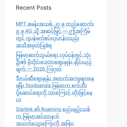
Recent Posts
MPT စခန်းအသစ် ၂၇ ခု တည်ဆောက်၊
၉ ခု 4G သို့ အဆင့်မြှင့် — ဤအကြိမ်
တွင် ဂျပန်ဖက်စပ်လုပ်ငန်းလည်း
အသိအမှတ်ပြုခံရ
မြန်မာ့ဆက်သွယ်ရေး လုပ်ငန်းရှင် သုံး
ဦး၏ မိုဘိုင်းဒေတာစျေးနှုန်း နှိုင်းယှဉ်
ချက် — 2026 သြဂုတ်
ဒီဇယ်ဆီစျေးနှုန်း အတက်အကျများနေ
ချိန်၊ foodpanda မြန်မာက စက်ဘီး
ပို့ဆောင်ရေးကို ဘာကြောင့် တိုးမြှင့်နေ
လဲ
Starlink ၏ Roaming စည်းမျဉ်းသစ်
က မြန်မာ့အင်တာနက်
အသက်သွေးကြောကို အခြား