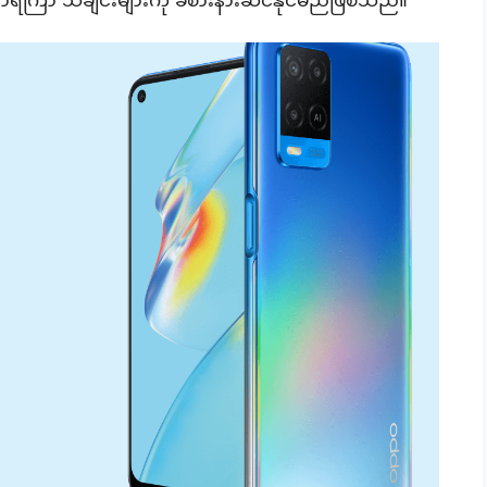
 နာရီကြာ သီချင်းများကို ခံစားနားဆင်နိုင်မည်ဖြစ်သည်။