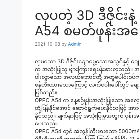
လှပတဲ့ 3D ဒီဇိုင်း
A54 စမတ်ဖုန်းအက
2021-10-08
by
Admin
လှပသော 3D ဒီဇိုင်းချောမွေ့သောအသွင်နှင့် 
က အသုံးပြုသူ များကြားရေပန်းစားလှသည်။ အဆင့
ပါးလွှာသော အလယ်ဘောင်တို့ အတူပေါင်းစပ်
ဖန်တီးထားသောကြောင့် လက်ဖဝါးပေါ်တွင် ချော 
ဖြစ်သည်။
OPPO A54 က နေ့စဉ်ဖုန်းအသုံးပြုသော အလေ
တုံ့ပြန်နိုင်အောင် ဆောင်ရွက်ပေးနိုင်သဖြင့် အာ
နိုင်သည်။ မျက်နှာဖြင့် အသုံးပြုမှုအတွက် ဖုန်း
ပေးသည်။
OPPO A54 တွင် အလွန်ကြီးမားသော 5000mAh 