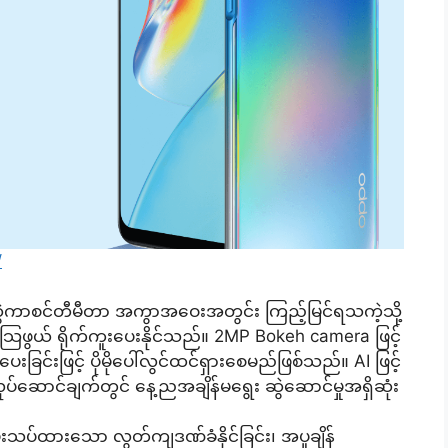
/
m ဆွဲကာစင်တီမီတာ အကွာအဝေးအတွင်း ကြည့်မြင်ရသကဲ့သို့
ံ့သြဖွယ် ရိုက်ကူးပေးနိုင်သည်။ 2MP Bokeh camera ဖြင့်
ြင်းဖြင့် ပိုမိုပေါ်လွင်ထင်ရှားစေမည်ဖြစ်သည်။ AI ဖြင့်
်ဆောင်ချက်တွင် နေ့ညအချိန်မရွေး ဆွဲဆောင်မှုအရှိဆုံး
းသပ်ထားသော လွတ်ကျဒဏ်ခံနိုင်ခြင်း၊ အပူချိန်