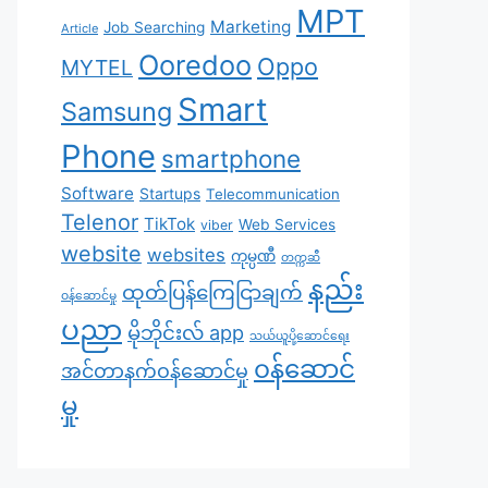
MPT
Marketing
Job Searching
Article
Ooredoo
Oppo
MYTEL
Smart
Samsung
Phone
smartphone
Software
Startups
Telecommunication
Telenor
TikTok
Web Services
viber
website
websites
ကုမ္ပဏီ
တက္ကဆီ
နည်း
ထုတ်ပြန်ကြေငြာချက်
ဝန်ဆောင်မှု
ပညာ
မိုဘိုင်းလ် app
သယ်ယူပို့ဆောင်ရေး
၀န်ဆောင်
အင်တာနက်ဝန်ဆောင်မှု
မှု