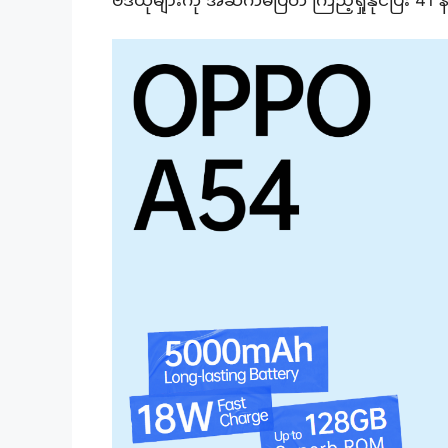
ဗီဒီယိုများကို အဆက်မပြတ် ကြည့်ရှုနိုင်ပြီး 41