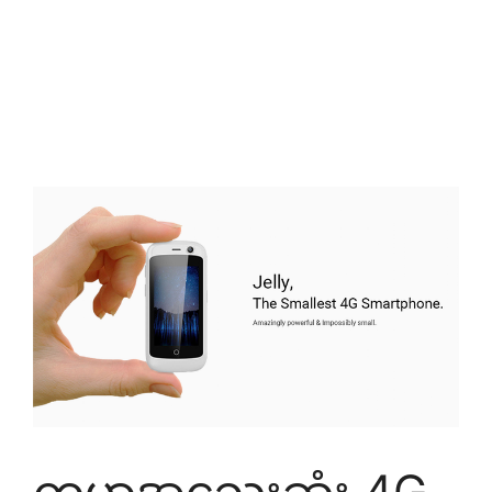
ကမ္ဘာ့အသေးဆုံး 4G