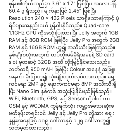
ဖုန်း၏ကိုယ်ထည်မှာ 3.6″ x 1.7″ ဖြစ်ပြီး၊ အလေးချိန်
60.4 g ရှိသည်။ မျက်နှာပြင် 2.45″ ဖြစ်ပြီး
Resolution 240 x 432 Pixels သာရှိသောကြောင့် ပုံ
ရိပ်များအနည်းငယ် မှုန်၀ါးနိုင်သည်။ Quad-core
1.1GHz CPU ကိုအသုံးပြုထားပြီး Jelly အတွက် 1GB
RAM နှင့် 8GB ROM ဖြစ်ပြီး၊ Jelly Pro အတွက် 2GB
RAM နှင့် 16GB ROM ဟူ၍ အသီးသီးဖြစ်ကြသည်။
နှစ်မျိုးစလုံးအတွက် ထပ်တိုးမမ်မိုရီအနေနဲ့ SD card
slot မှတဆင့် 32GB အထိ တိုးမြှင့်နိုင်သေးသည်။
ဘတ်ထရီ 950 mAH ဖြစ်ပြီး Colour အနေနဲ့ အဖြူ၊
အနက်၊ မိုးပြာဟူ၍ သုံးမျိုးထုတ်လုပ်ထားသည်။ ရှေ့
ကင်မရာ 2MP နှင့် နောက်ကင်မရာ 8MP အသီးသီ:ရှိ
ပြီး Nano Sim နှစ်ကဒ် အသုံးပြုနိုင်မည်ဖြစ်သည်။
WiFi, Bluetooth, GPS, နှင့် Sensor တို့ပါ၀င်ကာ
GSM နှင့် WCDMA ကွန်ရက်သုံး ကမ္ဘာ့အသေးဆုံးစ
မတ်ဖုန်းစာရင်း၀င် Jelly နှင့် Jelly Pro တို့အား စျေး
နှုန်းအနေဖြင့် ၁၀၉ ဒေါ်လာနှင့် ၁၂၅ ဒေါ်လာဟူ၍
သတ်မှတ်ထားသည်။