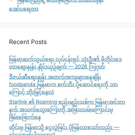
အော်ပရေတာ
Recent Posts
မြန်မာ့ဆက်သွယ်ရေး လုပ်ငန်းရှင် သုံးဦး၏ မိုဘိုင်းဒေ
တာစျေးနှုန်း နှိုင်းယှဉ်ချက် — 2026 သြဂုတ်
ဒီဇယ်ဆီစျေးနှုန်း အတက်အကျများနေချိန်၊
foodpanda မြန်မာက စက်ဘီး ပို့ဆောင်ရေးကို ဘာ
ကြောင့် တိုးမြှင့်နေလဲ
Starlink ၏ Roaming စည်းမျဉ်းသစ်က မြန်မာ့အင်တာ
နက် အသက်သွေးကြောကို အခြားလမ်းကြောင်းမှ
ခြိမ်းခြောက်နေ
ထိုင်းမှ မြန်မာသို့ ငွေလွှဲခြင်း ပိုမြန်လာသော်လည်း —
လုံလောက်ပါသလား?