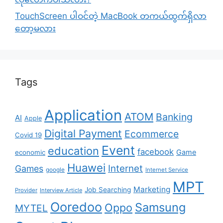
TouchScreen ပါဝင်တဲ့ MacBook တကယ်ထွက်ရှိလာ
တော့မလား
Tags
Application
ATOM
Banking
AI
Apple
Digital Payment
Ecommerce
Covid 19
Event
education
facebook
Game
economic
Huawei
Internet
Games
google
Internet Service
MPT
Marketing
Job Searching
Provider
Interview Article
Ooredoo
Samsung
Oppo
MYTEL