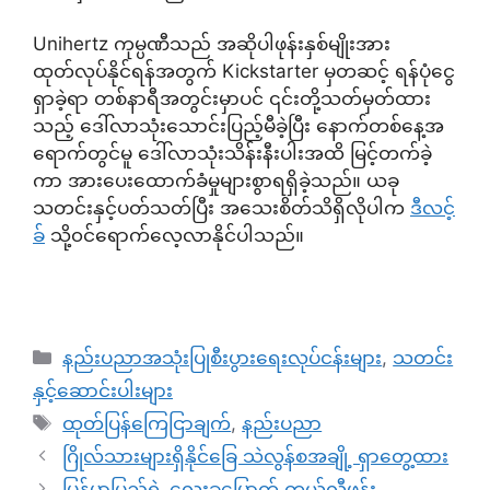
Unihertz ကုမ္ပဏီသည် အဆိုပါဖုန်းနှစ်မျိုးအား
ထုတ်လုပ်နိုင်ရန်အတွက် Kickstarter မှတဆင့် ရန်ပုံငွေ
ရှာခဲ့ရာ တစ်နာရီအတွင်းမှာပင် ၎င်းတို့သတ်မှတ်ထား
သည့် ဒေါ်လာသုံးသောင်းပြည့်မီခဲ့ပြီး နောက်တစ်နေ့အ
ရောက်တွင်မူ ဒေါ်လာသုံးသိန်းနီးပါးအထိ မြင့်တက်ခဲ့
ကာ အားပေးထောက်ခံမှုများစွာရရှိခဲ့သည်။ ယခု
သတင်းနှင့်ပတ်သတ်ပြီး အသေးစိတ်သိရှိလိုပါက
ဒီလင့်
ခ်
သို့၀င်ရောက်လေ့လာနိုင်ပါသည်။
Categories
နည်းပညာအသုံးပြုစီးပွားရေးလုပ်ငန်းများ
,
သတင်း
နှင့်ဆောင်းပါးများ
Tags
ထုတ်ပြန်ကြေငြာချက်
,
နည်းပညာ
ဂြိုလ်သားများရှိနိုင်ခြေ သဲလွန်စအချို့ ရှာတွေ့ထား
မြန်မာပြည်ရဲ့ လေးခုမြောက် တယ်လီဖုန်း