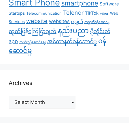
Smart Phone
smartphone
Software
Telenor
TikTok
Startups
Telecommunication
Web
viber
website
websites
Services
ကုမ္ပဏီ
တက္ကဆီဝန်ဆောင်မှု
နည်းပညာ
ထုတ်ပြန်ကြေငြာချက်
မိုဘိုင်းလ်
၀န်
app
အင်တာနက်ဝန်ဆောင်မှု
သယ်ယူပို့ဆောင်ရေး
ဆောင်မှု
Archives
Archives