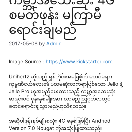
စမတ်ဖုန်း မကြာမီ
ရောင်းချမည်
2017-05-08
by
Admin
Image Source :
https://www.kickstarter.com
Unihertz ဆိုသည့် ရှန်ဟိုင်းအခြေစိုက် မထင်မရှား
ကုမ္ပဏီငယ်လေး၏ ပထမဆုံးလက်ရာဖြစ်သော Jello နဲ့
Jello Pro ဟုအမည်ပေးထားသည့် ကမ္ဘာ့အသေးဆုံး
စာရင်း၀င် ဖုန်းနှစ်မျိုးအား လာမည့်သြဂုတ်လတွင်
စတင်ရောင်းချသွားမည်ဟုသိရသည်။
အဆိုပါဖုန်းနှစ်မျိုးစလုံး 4G စနစ်ဖြစ်ပြီး Andriod
Version 7.0 Nougat ကိုအသုံးပြုထားသည်။