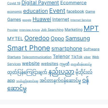
Digital Payment
Ecommerce
Covid 19
Event
education
facebook
Game
economic
Huawei
Internet
Games
google
Internet Service
MPT
Marketing
Job Searching
Provider
Interview Article
Ooredoo
Samsung
Oppo
MYTEL
Smart Phone
smartphone
Software
Telenor
TikTok
Startups
Telecommunication
Web
viber
website
websites
Services
ကုမ္ပဏီ
တက္ကဆီဝန်ဆောင်မှု
နည်းပညာ
ထုတ်ပြန်ကြေငြာချက်
မိုဘိုင်းလ်
၀န်
app
အင်တာနက်ဝန်ဆောင်မှု
သယ်ယူပို့ဆောင်ရေး
ဆောင်မှု