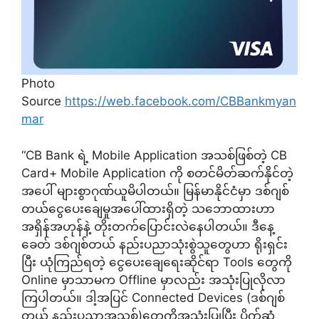
Photo
Source
https://web.facebook.com/CBBankmyan
mar
“CB Bank ရဲ့ Mobile Application အသစ်ဖြစ်တဲ့ CB
Card+ Mobile Application ကို စတင်မိတ်ဆက်နိုင်တဲ့
အပေါ် များစွာဂုဏ်ယူမိပါတယ်။ မြန်မာနိုင်ငံမှာ ဒစ်ဂျစ်
တယ်ငွေပေးချေမှုအပေါ်ထားရှိတဲ့ သဘောထားဟာ
အရှိန်အဟုန်နဲ့ တိုးတက်ပြောင်းလဲနေပါတယ်။ ဒီနေ့
ခေတ် ဒစ်ဂျစ်တယ် နည်းပညာသုံးစွဲသူတွေဟာ ရိုးရှင်း
ပြီး ယုံကြည်ရတဲ့ ငွေပေးချေရေးဆိုင်ရာ Tools တွေကို
Online မှာသာမက Offline မှာလည်း အသုံးပြုလိုလာ
ကြပါတယ်။ ဒါ့အပြင် Connected Devices (ဒစ်ဂျစ်
တယ် နည်းပညာအသစ်)တွေကိုအသုံးပြုပြီး ပိုက်ဆံ