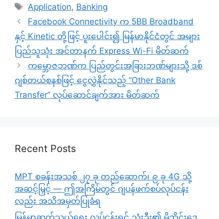
Tags
Application
,
Banking
Facebook Connectivity က 5BB Broadband
နှင့် Kinetic တို့ဖြင့် ပူးပေါင်း၍ မြန်မာနိုင်ငံတွင် အများ
ပြည်သူသုံး အင်တာနက် Express Wi-Fi မိတ်ဆက်
ကမ္ဘောဇဘဏ်က ပြည်တွင်းအခြားဘဏ်များသို့ ဒစ်
ဂျစ်တယ်စနစ်ဖြင့် ငွေလွှဲနိုင်သည့် “Other Bank
Transfer” လုပ်ဆောင်ချက်အား မိတ်ဆက်
Recent Posts
MPT စခန်းအသစ် ၂၇ ခု တည်ဆောက်၊ ၉ ခု 4G သို့
အဆင့်မြှင့် — ဤအကြိမ်တွင် ဂျပန်ဖက်စပ်လုပ်ငန်း
လည်း အသိအမှတ်ပြုခံရ
မြန်မာ့ဆက်သွယ်ရေး လုပ်ငန်းရှင် သုံးဦး၏ မိုဘိုင်းဒေ