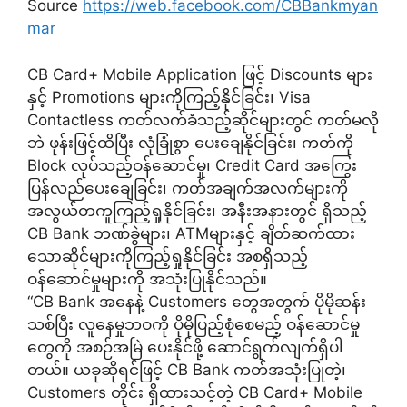
Source
https://web.facebook.com/CBBankmyan
mar
CB Card+ Mobile Application ဖြင့် Discounts များ
နှင့် Promotions များကိုကြည့်နိုင်ခြင်း၊ Visa
Contactless ကတ်လက်ခံသည့်ဆိုင်များတွင် ကတ်မလို
ဘဲ ဖုန်းဖြင့်ထိပြီး လုံခြုံစွာ ပေးချေနိုင်ခြင်း၊ ကတ်ကို
Block လုပ်သည့်ဝန်ဆောင်မှု၊ Credit Card အကြွေး
ပြန်လည်ပေးချေခြင်း၊ ကတ်အချက်အလက်များကို
အလွယ်တကူကြည့်ရှုနိုင်ခြင်း၊ အနီးအနားတွင် ရှိသည့်
CB Bank ဘဏ်ခွဲများ၊ ATMများနှင့် ချိတ်ဆက်ထား
သောဆိုင်များကိုကြည့်ရှုနိုင်ခြင်း အစရှိသည့်
ဝန်ဆောင်မှုများကို အသုံးပြုနိုင်သည်။
“CB Bank အနေနဲ့ Customers တွေအတွက် ပိုမိုဆန်း
သစ်ပြီး လူနေမှုဘဝကို ပိုမိုပြည့်စုံစေမည့် ဝန်ဆောင်မှု
တွေကို အစဉ်အမြဲ ပေးနိုင်ဖို့ ဆောင်ရွက်လျက်ရှိပါ
တယ်။ ယခုဆိုရင်ဖြင့် CB Bank ကတ်အသုံးပြုတဲ့၊
Customers တိုင်း ရှိထားသင့်တဲ့ CB Card+ Mobile