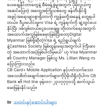
ပေးချေနိုင်တာတွေနဲ့ စီမံခန့်ခွဲမှုအတွက် ပိုမိုလွယ်ကူ
အဆင်ပြေတဲ့ အတွေ့အကြုံသစ်တွေ ဖန်တီးနိုင်ဖို့
အခွင့်အရေးများစွာရှိတာကို ကျွန်မတို့အနေနဲ့ တွေ့ရပါ
တယ်။ ဒီပူးပေါင်းမှုက Visa ရဲ့ ကွန်ရက်ကို ချဲ့ထွင်ပေး
နိုင်ပြီး ဒစ်ဂျစ်တယ်ငွေပေးချေမှု တိုးတက်ရေးအတွက်
အထောက်အကူဖြစ်စေမှာဖြစ်ပြီးတော့Digital
Myanmar ဖြစ်ဖို့ဆိုတဲ့Visa ရဲ့ ရည်ရွယ်ချက်
နဲ့Cashless Society ဖြစ်ထွန်းရေးအတွက်ပါ ကြီးမား
တဲ့ အထောက်အပံ့ဖြစ်ပါလိမ့်မယ်” ဟု Visa Myanmar
၏ Country Manager ဖြစ်သူ Ms. Lillian Wang က
ပြောကြားသည်။
CB Card+ Mobile Application နှင့်ပတ်သက်သော
အသေးစိတ်အချက်အလက်များကိုပိုမိုသိရှိလိုပါက CB
Bank ၏ Hot line ဖုန်း၀၁-၂၃၁၇၇၇၀သို့ ဆက်သွယ်
မေးမြန်းနိုင်သည်။
Categories
သတင်းနှင့်ဆောင်းပါးများ