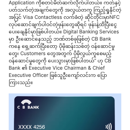
Application ကိုစတင်မိတ်ဆက်လိုက်ပါတယ်။ ကတ်နှင့်
ပတ်သက်တဲ့အချက်တွေကို အလွယ်တကူ ကြည့်ရှုနိုင်တဲ့
အပြင် Visa Contactless လက်ခံတဲ့ ဆိုင်တိုင်းမှာNFC
လုပ်ဆောင်ချက်ပါဝင်တဲ့ဖုန်းတွေဆိုရင် ဖုန်းနဲ့ထိပြီးငွေ
ပေးချေနိုင်မှာဖြစ်ပါတယ်။ Digital Banking Services
မှာ ဦးဆောင်နေသည့် ဘဏ်တစ်ခုဖြစ်တဲ့ CB Bank
ကနေ ရှေ့ဆက်ပြီးတော့ ပိုမိုဆန်းသစ်တဲ့ ဝန်ဆောင်မှု
တွေ၊ Customers တွေအတွက် ပိုမိုလွယ်ကူစေမည့်
ဝန်ဆောင်မှုတွေကို ပေးသွားမှာဖြစ်ပါတယ်” ဟု CB
Bank ၏ Executive Vice Chairman & Chief
Executive Officer ဖြစ်သူဦးကျော်လင်းက ပြော
ကြားသည်။