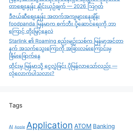
တာစျေးနှုန်း နှိုင်းယှဉ်ချက် — 2026 သြဂုတ်
ဒီဇယ်ဆီစျေးနှုန်း အတက်အကျများနေချိန်၊
foodpanda မြန်မာက စက်ဘီး ပို့ဆောင်ရေးကို ဘာ
ကြောင့် တိုးမြှင့်နေလဲ
Starlink ၏ Roaming စည်းမျဉ်းသစ်က မြန်မာ့အင်တာ
နက် အသက်သွေးကြောကို အခြားလမ်းကြောင်းမှ
ခြိမ်းခြောက်နေ
ထိုင်းမှ မြန်မာသို့ ငွေလွှဲခြင်း ပိုမြန်လာသော်လည်း —
လုံလောက်ပါသလား?
Tags
Application
ATOM
Banking
AI
Apple