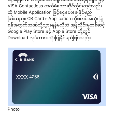
VISA Contactless လက်ခံသောဆိုင်တိုင်းတွင်လည်း
ထို Mobile Application ဖြင့်ငွေပေးချေနိုင်မည်
ဖြစ်သည်။ CB Card+ Application ကိုစတင်အသုံးပြု
ရန်အတွက်ဘဏ်သို့သွားရန်မလိုဘဲ အွန်လိုင်းမှတစ်ဆင့်
Google Play Store နှင့် Apple Store တို့တွင်
Download လုပ်ကာအသုံးပြုနိုင်မည်ဖြစ်သည်။
Photo