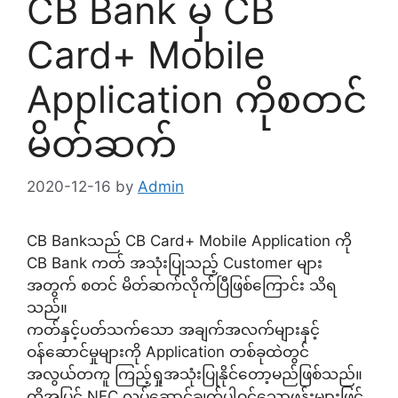
CB Bank မှ CB
Card+ Mobile
Application ကိုစတင်
မိတ်ဆက်
2020-12-16
by
Admin
CB Bankသည် CB Card+ Mobile Application ကို
CB Bank ကတ် အသုံးပြုသည့် Customer များ
အတွက် စတင် မိတ်ဆက်လိုက်ပြီဖြစ်ကြောင်း သိရ
သည်။
ကတ်နှင့်ပတ်သက်သော အချက်အလက်များနှင့်
ဝန်ဆောင်မှုများကို Application တစ်ခုထဲတွင်
အလွယ်တကူ ကြည့်ရှုအသုံးပြုနိုင်တော့မည်ဖြစ်သည်။
ထို့အပြင် NFC လုပ်ဆောင်ချက်ပါဝင်သောဖုန်းများဖြင့်