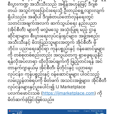
စီးပွားကဏ္ဍ အသီးသီးသည် အရှိန်အဟုန်ဖြင့် ဒီဂျစ်
တယ် အသွင်ကူးပြောင်းရေးသို့ ဦးတည်ရွေ့လျားလျက်
ရှိပါသည်။ အဆိုပါ ဒီဂျစ်တယ်တော်လှန်ရေးတွင်
သတင်းအချက်အလက် ဆက်သွယ်ရေး နည်းပညာ
(အိုင်စီတီ) များကို မလွှဲမသွေ အသုံးပြုရ မည့် ဌာန
ဆိုင်ရာများ၊ စီးပွားရေးလုပ်ငန်းရှင်များ၊ အဖွဲ့အစည်း
အသီးသီးနှင့် မိဘပြည်သူများအတွက် အိုင်စီတီ၊ မို
ဘိုင်း၊ ပညာရေးဆိုင်ရာ ကုန်ပစ္စည်းနှင့် ဝန်ဆောင်မှုများ
ကို တစ်စုတစ်စည်းတည်း အလွယ်တကူ ရှာဖွေရယူနိုင်
ရန်လိုအပ်လာရာ ထိုလိုအပ်ချက်ကို ဖြည့်တင်းရန် အင်
တာနက်ဂျာနယ်မှ အိုင်စီတီ၊ မိုဘိုင်းနှင့် ပညာရေး
လုပ်ငန်း၊ ကုန်ပစ္စည်းနှင့် ဝန်ဆောင်မှုများ ပါဝင်သည့်
လမ်းညွှန်တစ်ရပ်ကို မိတ်ဖက် အသင်းအဖွဲ့များ၊ အိုင်စီတီ
လုပ်ငန်းများနှင့်ပူးပေါင်း၍ IJ Marketplace
ပလက်ဖောင်းသစ် (
https://ijmarketplace.com
) ကို
မိတ်ဆက်ခဲ့ခြင်းဖြစ်သည်။