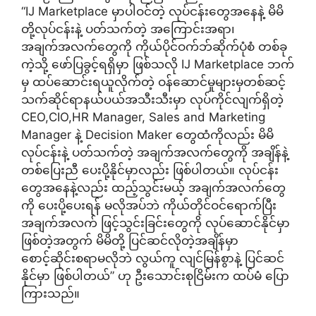
“IJ Marketplace မှာပါဝင်တဲ့ လုပ်ငန်းတွေအနေနဲ့ မိမိ
တို့လုပ်ငန်းနဲ့ ပတ်သက်တဲ့ အကြောင်းအရာ၊
အချက်အလက်တွေကို ကိုယ်ပိုင်ဝက်ဘ်ဆိုက်ပုံစံ တစ်ခု
ကဲ့သို့ ဖော်ပြခွင့်ရရှိမှာ ဖြစ်သလို IJ Marketplace ဘက်
မှ ထပ်ဆောင်းရယူလိုက်တဲ့ ဝန်ဆောင်မှုများမှတစ်ဆင့်
သက်ဆိုင်ရာနယ်ပယ်အသီးသီးမှာ လုပ်ကိုင်လျက်ရှိတဲ့
CEO,CIO,HR Manager, Sales and Marketing
Manager နဲ့ Decision Maker တွေထံကိုလည်း မိမိ
လုပ်ငန်းနဲ့ ပတ်သက်တဲ့ အချက်အလက်တွေကို အချိန်နဲ့
တစ်ပြေးညီ ပေးပို့နိုင်မှာလည်း ဖြစ်ပါတယ်။ လုပ်ငန်း
တွေအနေနဲ့လည်း ထည့်သွင်းမယ့် အချက်အလက်တွေ
ကို ပေးပို့ပေးရန် မလိုအပ်ဘဲ ကိုယ်တိုင်ဝင်ရောက်ပြီး
အချက်အလက် ဖြင့်သွင်းခြင်းတွေကို လုပ်ဆောင်နိုင်မှာ
ဖြစ်တဲ့အတွက် မိမိတို့ ပြင်ဆင်လိုတဲ့အချိန်မှာ
စောင့်ဆိုင်းစရာမလိုဘဲ လွယ်ကူ လျင်မြန်စွာနဲ့ ပြင်ဆင်
နိုင်မှာ ဖြစ်ပါတယ်” ဟု ဦးသောင်းစုငြိမ်းက ထပ်မံ ပြော
ကြားသည်။