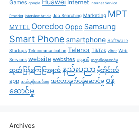
Huawei
Internet
Games
google
Internet Service
MPT
Marketing
Job Searching
Provider
Interview Article
Ooredoo
Samsung
Oppo
MYTEL
Smart Phone
smartphone
Software
Telenor
TikTok
Startups
Telecommunication
Web
viber
website
websites
Services
ကုမ္ပဏီ
တက္ကဆီဝန်ဆောင်မှု
နည်းပညာ
ထုတ်ပြန်ကြေငြာချက်
မိုဘိုင်းလ်
၀န်
app
အင်တာနက်ဝန်ဆောင်မှု
သယ်ယူပို့ဆောင်ရေး
ဆောင်မှု
Archives