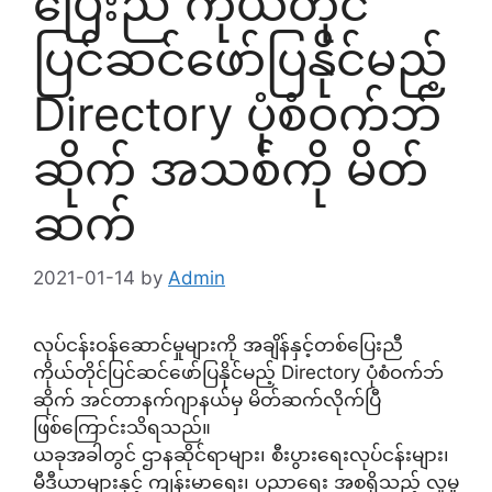
ပြေးညီ ကိုယ်တိုင်
ပြင်ဆင်ဖော်ပြနိုင်မည့်
Directory ပုံစံဝက်ဘ်
ဆိုက် အသစ်ကို မိတ်
ဆက်
2021-01-14
by
Admin
လုပ်ငန်းဝန်ဆောင်မှုများကို အချိန်နှင့်တစ်ပြေးညီ
ကိုယ်တိုင်ပြင်ဆင်ဖော်ပြနိုင်မည့် Directory ပုံစံဝက်ဘ်
ဆိုက် အင်တာနက်ဂျာနယ်မှ မိတ်ဆက်လိုက်ပြီ
ဖြစ်ကြောင်းသိရသည်။
ယခုအခါတွင် ဌာနဆိုင်ရာများ၊ စီးပွားရေးလုပ်ငန်းများ၊
မီဒီယာများနှင့် ကျန်းမာရေး၊ ပညာရေး အစရှိသည့် လူမှု