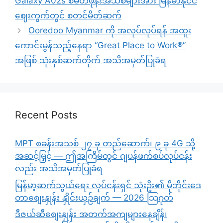
Galaxy A02s စမတ်ဖုန်းအသစ်များအား မြန်မာနိုင်ငံ
ဈေးကွက်တွင် စတင်မိတ်ဆက်
Ooredoo Myanmar ကို အလုပ်လုပ်ရန် အထူး
ကောင်းမွန်သည့်နေရာ “Great Place to Work®”
အဖြစ် သုံးနှစ်ဆက်တိုက် အသိအမှတ်ပြုခံရ
Recent Posts
MPT စခန်းအသစ် ၂၇ ခု တည်ဆောက်၊ ၉ ခု 4G သို့
အဆင့်မြှင့် — ဤအကြိမ်တွင် ဂျပန်ဖက်စပ်လုပ်ငန်း
လည်း အသိအမှတ်ပြုခံရ
မြန်မာ့ဆက်သွယ်ရေး လုပ်ငန်းရှင် သုံးဦး၏ မိုဘိုင်းဒေ
တာစျေးနှုန်း နှိုင်းယှဉ်ချက် — 2026 သြဂုတ်
ဒီဇယ်ဆီစျေးနှုန်း အတက်အကျများနေချိန်၊