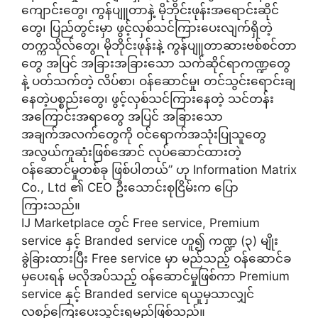
ကျောင်းတွေ၊ ကွန်ပျူတာနဲ့ မိုဘိုင်းဖုန်းအရောင်းဆိုင်
တွေ၊ ပြည်တွင်းမှာ ဖွင့်လှစ်သင်ကြားပေးလျက်ရှိတဲ့
တက္ကသိုလ်တွေ၊ မိုဘိုင်းဖုန်းနဲ့ ကွန်ပျူတာဆားဗစ်စင်တာ
တွေ အပြင် အခြားအခြားသော သက်ဆိုင်ရာကဏ္ဍတွေ
နဲ့ ပတ်သက်တဲ့ လိပ်စာ၊ ဝန်ဆောင်မှု၊ တင်သွင်းရောင်းချ
နေတဲ့ပစ္စည်းတွေ၊ ဖွင့်လှစ်သင်ကြားနေတဲ့ သင်တန်း
အကြောင်းအရာတွေ အပြင် အခြားသော
အချက်အလက်တွေကို ဝင်ရောက်အသုံးပြုသူတွေ
အလွယ်ကူဆုံးဖြစ်အောင် လုပ်ဆောင်ထားတဲ့
ဝန်ဆောင်မှုတစ်ခု ဖြစ်ပါတယ်” ဟု Information Matrix
Co., Ltd ၏ CEO ဦးသောင်းစုငြိမ်းက ပြော
ကြားသည်။
IJ Marketplace တွင် Free service, Premium
service နှင့် Branded service ဟူ၍ ကဏ္ဍ (၃) မျိုး
ခွဲခြားထားပြီး Free service မှာ မည်သည့် ဝန်ဆောင်ခ
မှပေးရန် မလိုအပ်သည့် ဝန်ဆောင်မှုဖြစ်ကာ Premium
service နှင့် Branded service ရယူမှသာလျှင်
လစဉ်ကြေးပေးသွင်းရမည်ဖြစ်သည်။