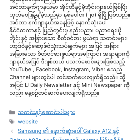
အင်တာနက်ဂျာနယ်မှာ အိုင်တီနှင့်မိုဘိုင်းဂျာနယ်ဖြစ်ပြီး
ထုတ်ဝေဖြန့်ချိခဲ့သည်မှာ နှစ်ပေါင်း (၂၀) ရှိပြီ ဖြစ်သည်။
အင်တာ နက်ဂျာနယ်အနေဖြင့် နောက်ဆုံးပေါ်
နိုင်ငံတကာနှင့် ပြည်တွင်းမှ နည်းပညာ၊ ပညာရေး၊မို
ဘိုင်းနှင့် အခြားသော စိတ်ဝင်စား ဖွယ်ရာ သတင်းများ၊
ဟာ့ဒ်ဝဲနှင့်ဆော့ဖ်ဝဲသုံးသပ်ချက်များ အပြင် အခြား
အခြားသော စိတ်ဝင်စားဖွယ်ရာအကြောင်း အရာများကို
ဂျာနယ်အပြင် ဒီဂျစ်တယ် ပလက်ဖောင်းများဖြစ်သည့်
YouTube , Facebook, Instagram, Viber စသည့်
Channel များတွင်ပါ တင်ဆက်ပေးလျက်ရှိသည်။ ထို့
အပြင် IJ Daily Newsletter နှင့် Mini Newspaper ကို
လည်း နေ့စဉ်တင်ဆက်ပေးလျက်ရှိသည်။
Categories
သတင်းနှင့်ဆောင်းပါးများ
Tags
website
Samsung ၏ နောက်ဆုံးပေါ် Galaxy A12 နှင့်