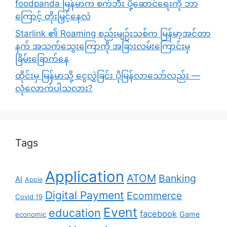
foodpanda မြန်မာက စက်ဘီး ပို့ဆောင်ရေးကို ဘာ
ကြောင့် တိုးမြှင့်နေလဲ
Starlink ၏ Roaming စည်းမျဉ်းသစ်က မြန်မာ့အင်တာ
နက် အသက်သွေးကြောကို အခြားလမ်းကြောင်းမှ
ခြိမ်းခြောက်နေ
ထိုင်းမှ မြန်မာသို့ ငွေလွှဲခြင်း ပိုမြန်လာသော်လည်း —
လုံလောက်ပါသလား?
Tags
Application
ATOM
Banking
AI
Apple
Digital Payment
Ecommerce
Covid 19
Event
education
facebook
Game
economic