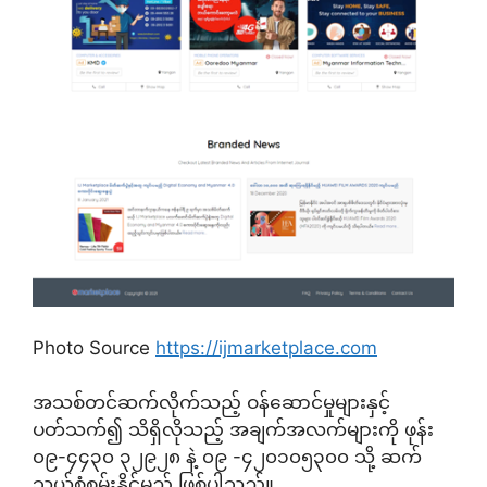
Photo Source
https://ijmarketplace.com
အသစ်တင်ဆက်လိုက်သည့် ဝန်ဆောင်မှုများနှင့်
ပတ်သက်၍ သိရှိလိုသည့် အချက်အလက်များကို ဖုန်း
၀၉-၄၄၃၀ ၃၂၉၂၈ နဲ့ ၀၉ -၄၂၀၁၀၅၃၀၀ သို့ ဆက်
သွယ်စုံစမ်းနိုင်မည် ဖြစ်ပါသည်။