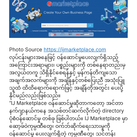
Photo Source
https://ijmarketplace.com
လုပ်ငန်းများအနေဖြင့် ဝန်ဆောင်မှုပေးလျက်ရှိသည့်
အကြောင်းအရာများ၊ ပစ္စည်းများကို တစ်နေရာတည်းမှ
အလွယ်တကူ သိရှိနိုင်စေရန်နှင့် မှန်ကန်တိကျသော
အချက်အလက်များကို အချိန်နှင့်တစ်ပြေးညီ အသုံးပြူ
သူထံ ထိထိရောက်ရောက်ဖြင့် အချိန်တိုအတွင်း ပေးပို့
နိုင်မည်လည်းဖြစ်သည်။
“IJ Marketplace ဝန်ဆောင်မှုဆိုတာကတော့ အင်တာ
နက်ဂျာနယ်ကနေ အသစ်တင်ဆက်လိုက်တဲ့ directory
ပုံစံဝန်ဆောင်မှု တစ်ခု ဖြစ်ပါတယ်။ IJ Marketplace မှာ
ဆော့ဖ်ဝဲကုမ္ပဏီတွေ၊ ဝက်ဘ်ဆိုက်ရေးသားမှုကို
ဝန်ဆောင်မှု ပေးလျက်ရှိတဲ့ ကုမ္ပဏီတွေ၊ သင်တန်း