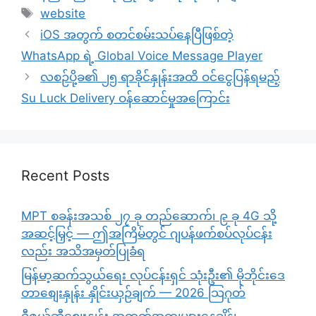
Tags
website
iOS အတွက် စတင်စမ်းသပ်နေပြီဖြစ်တဲ့
WhatsApp ရဲ့ Global Voice Message Player
လစဉ်ပို့ခ၏ ၂၅ ရာခိုင်နှုန်းအထိ ဝင်ငွေပြန်ရမည့်
Su Luck Delivery ဝန်ဆောင်မှုအကြောင်း
Recent Posts
MPT စခန်းအသစ် ၂၇ ခု တည်ဆောက်၊ ၉ ခု 4G သို့
အဆင့်မြှင့် — ဤအကြိမ်တွင် ဂျပန်ဖက်စပ်လုပ်ငန်း
လည်း အသိအမှတ်ပြုခံရ
မြန်မာ့ဆက်သွယ်ရေး လုပ်ငန်းရှင် သုံးဦး၏ မိုဘိုင်းဒေ
တာစျေးနှုန်း နှိုင်းယှဉ်ချက် — 2026 သြဂုတ်