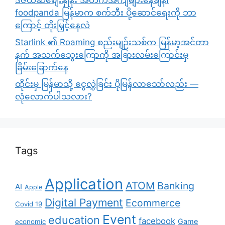
ဒီဇယ်ဆီစျေးနှုန်း အတက်အကျများနေချိန်၊
foodpanda မြန်မာက စက်ဘီး ပို့ဆောင်ရေးကို ဘာ
ကြောင့် တိုးမြှင့်နေလဲ
Starlink ၏ Roaming စည်းမျဉ်းသစ်က မြန်မာ့အင်တာ
နက် အသက်သွေးကြောကို အခြားလမ်းကြောင်းမှ
ခြိမ်းခြောက်နေ
ထိုင်းမှ မြန်မာသို့ ငွေလွှဲခြင်း ပိုမြန်လာသော်လည်း —
လုံလောက်ပါသလား?
Tags
Application
ATOM
Banking
AI
Apple
Digital Payment
Ecommerce
Covid 19
Event
education
facebook
Game
economic