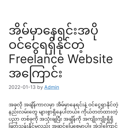
အိမ်မှာနေရင်းအပို
ဝင်ငွေရရှိနိုင်တဲ့
Freelance Website
အကြောင်း
2022-01-13
by
Admin
အခုလို အချိန်ကာလမှာ အိမ်မှာနေရင်းနဲ့ ဝင်ငွေရှာနိုင်တဲ့
နည်းလမ်းတွေ များစွာရှိနေပါတယ်။ ကိုယ်တတ်ထားတဲ့
ပညာ တစ်ခုကို အသုံးချပြီး အချိန်ကို အကျိုးကျိုးရှိရှိ
ဖြတ်သန်းနိုင်မှလည်း အဆင်ပြေစေမှာပါ။ အဲ့ဒါကြောင့်