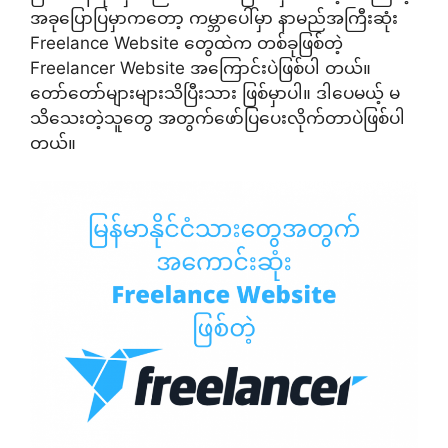
အခုပြောပြမှာကတော့ ကမ္ဘာပေါ်မှာ နာမည်အကြီးဆုံး
Freelance Website တွေထဲက တစ်ခုဖြစ်တဲ့
Freelancer Website အကြောင်းပဲဖြစ်ပါ တယ်။
တော်တော်များများသိပြီးသား ဖြစ်မှာပါ။ ဒါပေမယ့် မ
သိသေးတဲ့သူတွေ အတွက်ဖော်ပြပေးလိုက်တာပဲဖြစ်ပါ
တယ်။