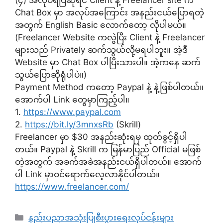
(၄) အလုပ်ရပြီဆိုရင် Client နဲ့ Freelancer site က
Chat Box မှာ အလုပ်အကြောင်း အနည်းငယ်ပြောရတဲ့
အတွက် English Basic လောက်တော့ လိုပါမယ်။
(Freelancer Website ကလွဲပြီး Client နဲ့ Freelancer
များသည် Privately ဆက်သွယ်လို့မရပါဘူး။ အဲ့ဒီ
Website မှာ Chat Box ပါပြီးသားပါ။ အဲ့ကနေ ဆက်
သွယ်ပြောဆိုရုံပါပဲ။)
Payment Method ကတော့ Paypal နဲ့ နဲ့ဖြစ်ပါတယ်။
အောက်ပါ Link တွေမှာကြည့်ပါ။
1.
https://www.paypal.com
2.
https://bit.ly/3mnxsRb
(Skrill)
Freelancer မှာ $30 အနည်းဆုံးရမှ ထုတ်ခွင့်ရှိပါ
တယ်။ Paypal နဲ့ Skrill က မြန်မာပြည် Official မဖြစ်
တဲ့အတွက် အခက်အခဲအနည်းငယ်ရှိပါတယ်။ အောက်
ပါ Link မှာဝင်ရောက်လေ့လာနိုင်ပါတယ်။
https://www.freelancer.com/
Categories
နည်းပညာအသုံးပြုစီးပွားရေးလုပ်ငန်းများ