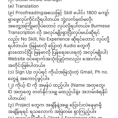
(၈) Translation
(၉) Proofreadingအစသဖြင့် Skill ပေါင်း 1800 ကျော်
ရှာဖွေလုပ်ကိုင်လို့ရပါတယ်။ ဘွဲ့လက်မှတ်မလို၊
အတွေ့အကြုံမလိုပဲတောင် လုပ်လို့ရပါတယ်။ Burmese
Transcription လို အလုပ်မျိုးရှာပြီးလုပ်မယ်ဆိုရင်
လည်း No Skill, No Experience ဆိုရင်တောင် လုပ်လို့
ရပါတယ်။ (မြန်မာလို ပြောတဲ့ Audio တွေကို
နားထောင်ပြီး မြန်မာလို ပြန်ရေးပေးရတဲ့ အလုပ်မျိုးပါ)
Website ဝင်ရောက်အသုံးပြုပုံကလည်း အောက်ပါ
အတိုင်းဖြစ်ပါတယ်။
(၁) Sign Up လုပ်ရင် ကိုယ်အမြဲသုံးတဲ့ Gmail, Ph no.
တွေနဲ့ အကောင့်ဖွင့်ပါ။
(၂) ကိုယ့် ID ကို အမှန်ပဲ ထည့်ပါ။ (Name အတုတွေ၊
ID အတုတွေ တတ်နိုင်သမျှ မထည့်ပါနဲ့။ အဘမ်းခံရနိုင်
ပါတယ်။)
(၃) Project တွေက အချိန်နဲ့အမျှ ပြောင်းလဲနေမှာမို့
အချိန်ရရင် ရသလောက် အမြဲတမ်း ရှာကြည့်ပါ။