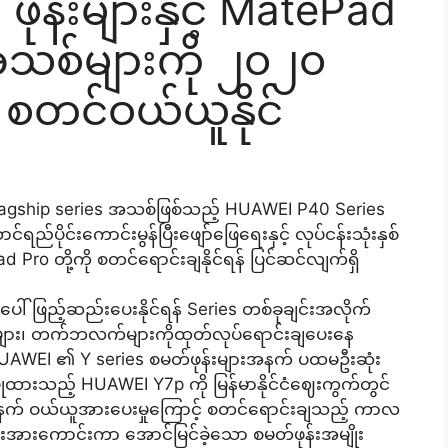
ုန်းများနှင့် MatePad
်များကို ၂၀၂၀
် စတင်ဝယ်ယူနိုင်
agship series အသစ်ဖြစ်သည့် HUAWEI P40 Series
ပိုင်းကောင်းမွန်ပြီးဖျော်ဖြေရေးနှင့် လုပ်ငန်းသုံးနှစ်
o တို့ကို စတင်ရောင်းချနိုင်ရန် ပြင်ဆင်လျက်ရှိ
ပေါ်ဖြည့်ဆည်းပေးနိုင်ရန် Series တစ်ခုချင်းအလိုက်
န်းများ၊ တက်ဘလက်များကိုထုတ်လုပ်ရောင်းချပေးနေ
UAWEI ၏ Y series စမတ်ဖုန်းများအနက် ပထမဦးဆုံး
ထားသည့် HUAWEI Y7p ကို မြန်မာနိုင်ငံဈေးကွက်တွင်
 တစ်ခဲနက် ဝယ်ယူအားပေးမှုကြောင့် စတင်ရောင်းချသည့် ကာလ
အားကောင်းကာ အောင်မြင်ခဲ့သော စမတ်ဖုန်းအမျိုး