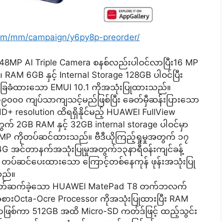
com/mm/campaign/y6py8p-preorder/
8MP AI Triple Camera စနစ်လည်းပါဝင်လာပြီး16 MP
M 6GB နှင့် Internal Storage 128GB ပါဝင်ပြီး
အခြေခံထားသော EMUI 10.1 ကိုအသုံးပြုထားသည်။
၁၉၀၀၀ ကျပ်သာကျသင့်မည်ဖြစ်ပြီး ခေတ်မှီဆန်းပြားသော
D+ resolution ထိရရှိနိုင်မည့် HUAWEI FullView
တွက် 2GB RAM နှင့် 32GB internal storage ပါဝင်မှာ
MP ကိုတပ်ဆင်ထားသည်။ ဗီဒီယိုကြည့်ရှုမှုအတွက် ၁၇
ရီ၊ 4G အင်တာနက်အသုံးပြုမှုအတွက်၁၃နာရီဝန်းကျင်ခန့်
 တပ်ဆင်ပေးထားသော ကြောင့်တစ်နေကုန် ဖုန်းအသုံးပြု
သည်။
တွဲမိတ်ဆက်ခဲ့သော HUAWEI MatePad T8 တက်ဘလက်
းOcta-Ocre Processor ကိုအသုံးပြုထားပြီး RAM
မှာဖြစ်ကာ 512GB အထိ Micro-SD ကတ်ဒ်ဖြင့် ထည့်သွင်း