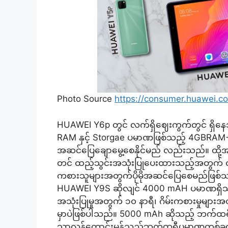
Photo Source
https://consumer.huawei.
HUAWEI Y6p တွင် လက်ရှိဈေးကွက်တွင် ရှိနေသည့
RAM နှင့် Storgae ပမာဏဖြစ်သည့် 4GBRAM+64G
အဆင်ပြေချောမွေ့စေနိုင်မည် လည်းသည်။ ထို
တင် ထည့်သွင်းအသုံးပြုပေးထားသည့်အတွက် တစ်နေ
ကစားသူများအတွက်ပိုမိုအဆင်ပြေစေမည်ဖြစ်သည်
HUAWEI Y9S ဆိုလျင် 4000 mAH ပမာဏရှိသ
အသုံးပြုမှုအတွက် ၁၀ နာရီ၊ ဂိမ်းကစားမှုမျာ
မှာပဲဖြစ်ပါသည်။ 5000 mAh ဆိုသည့် ဘက်ထရီ
သာလွန်ကောင်းမွန်သည့်ဘက်ထရီပမာဏတစ်ခုလည်