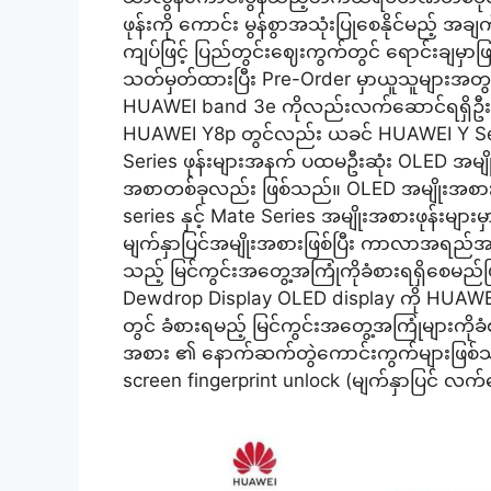
ဖုန်းကို ကောင်း မွန်စွာအသုံးပြုစေနိုင်မည့
ကျပ်ဖြင့် ပြည်တွင်းဈေးကွက်တွင် ရောင်းချမ
သတ်မှတ်ထားပြီး Pre-Order မှာယူသူများအတ
HUAWEI band 3e ကိုလည်းလက်ဆောင်ရရှိဦး
HUAWEI Y8p တွင်လည်း ယခင် HUAWEI Y Seri
Series ဖုန်းများအနက် ပထမဦးဆုံး OLED အမျိ
အစာတစ်ခုလည်း ဖြစ်သည်။ OLED အမျိုးအစား
series နှင့် Mate Series အမျိုးအစားဖုန်းမျ
မျက်နှာပြင်အမျိုးအစားဖြစ်ပြီး ကာလာအရည်အသွေ
သည့် မြင်ကွင်းအတွေ့အကြုံကိုခံစားရရှိစ
Dewdrop Display OLED display ကို HUAWEI Y
တွင် ခံစားရမည့် မြင်ကွင်းအတွေ့အကြုံများကိုခ
အစား ၏ နောက်ဆက်တွဲကောင်းကွက်များဖြစ်သည့
screen fingerprint unlock (မျက်နှာပြင် လက်ဗ