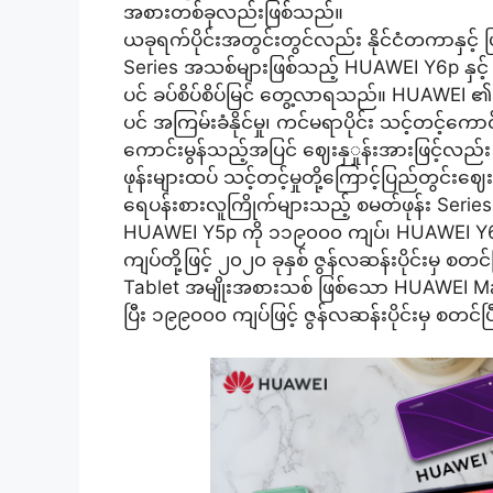
အစားတစ်ခုလည်းဖြစ်သည်။
ယခုရက်ပိုင်းအတွင်းတွင်လည်း နိုင်ငံတကာနှင့
Series အသစ်များဖြစ်သည့် HUAWEI Y6p နှင
ပင် ခပ်စိပ်စိပ်မြင် တွေ့လာရသည်။ HUAWEI 
ပင် အကြမ်းခံနိုင်မှု၊ ကင်မရာပိုင်း သင့်တင့်ကော
ကောင်းမွန်သည့်အပြင် ဈေးနှှုန်းအားဖြင့်လ
ဖုန်းများထပ် သင့်တင့်မှုတို့ကြောင့်ပြည်တွင
ရေပန်းစားလူကြိုက်များသည့် စမတ်ဖုန်း Seri
HUAWEI Y5p ကို ၁၁၉၀၀၀ ကျပ်၊ HUAWEI Y6p
ကျပ်တို့ဖြင့် ၂၀၂၀ ခုနှစ် ဇွန်လဆန်းပိုင်းမှ စ
Tablet အမျိုးအစားသစ် ဖြစ်သော HUAWEI Mat
ပြီး ၁၉၉၀၀၀ ကျပ်ဖြင့် ဇွန်လဆန်းပိုင်းမှ စတင်ပ