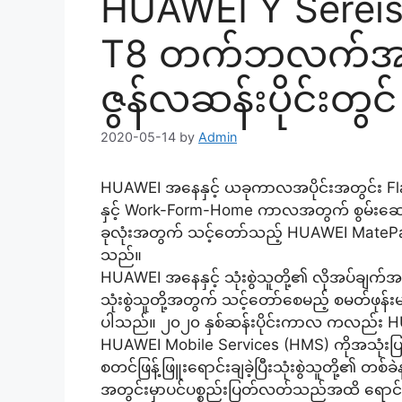
HUAWEI Y Sereis ဖ
T8 တက်ဘလက်အသစ
ဇွန်လဆန်းပိုင်းတွင
2020-05-14
by
Admin
HUAWEI အနေနှင့် ယခုကာလအပိုင်းအတွင်း Fl
နှင့် Work-Form-Home ကာလအတွက် စွမ်းဆောင်ရည်
ခုလုံးအတွက် သင့်တော်သည့် HUAWEI MatePad Pr
သည်။
HUAWEI အနေနှင့် သုံးစွဲသူတို့၏ လိုအပ်ချက်အ
သုံးစွဲသူတို့အတွက် သင့်တော်စေမည့် စမတ်ဖု
ပါသည်။ ၂၀၂၀ နှစ်ဆန်းပိုင်းကာလ ကလည်း H
HUAWEI Mobile Services (HMS) ကိုအသုံးပြု
စတင်ဖြန့်ဖြူးရောင်းချခဲ့ပြီးသုံးစွဲသူတို့၏
အတွင်းမှာပင်ပစ္စည်းပြတ်လတ်သည်အထိ ရောင်း