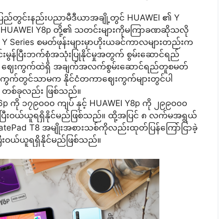
် ပြည်တွင်းနည်းပညာမီဒီယာအချို့တွင် HUAWEI ၏ Y
့် HUAWEI Y8p တို့၏ သတင်းများကိုမကြာခဏဆိုသလို
၏ Y Series စမတ်ဖုန်းများမှာဟိုးယခင်ကာလများတည်းက
င်းမွန်ပြီးဘက်စုံအသုံးပြုနိုင်မှုအတွက် စွမ်းဆောင်ရည်
ည်း ဈေးကွက်ထဲရှိ အချက်အလက်စွမ်းဆောင်ရည်တူစမတ်
်းဈေးကွက်တွင်သာမက နိုင်ငံတကာဈေးကွက်များတွင်ပါ
es တစ်ခုလည်း ဖြစ်သည်။
 ကို ၁၇၉၀၀၀ ကျပ် နှင့် HUAWEI Y8p ကို ၂၉၉၀၀၀
တင်ပြီးဝယ်ယူရရှိနိုင်မည်ဖြစ်သည်။ ထို့အပြင် ၈ လက်မအရွယ်
ePad T8 အမျိုးအစားသစ်ကိုလည်းထုတ်ပြန်ကြော်ငြာခဲ့
ြီးဝယ်ယူရရှိနိုင်မည်ဖြစ်သည်။