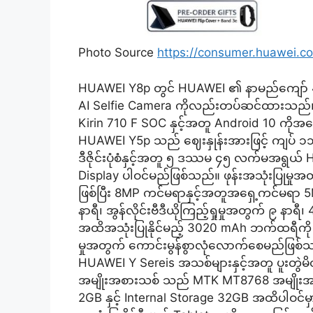
Photo Source
https://consumer.huawei.
HUAWEI Y8p တွင် HUAWEI ၏ နာမည်ကျော် 4
AI Selfie Camera ကိုလည်းတပ်ဆင်ထားသည်။ RA
Kirin 710 F SOC နှင့်အတူ Android 10 ကို
HUAWEI Y5p သည် ဈေးနှုန်းအားဖြင့် ကျပ် ၁
ဒီဇိုင်းပုံစံနှင့်အတူ ၅ ဒဿမ ၄၅ လက်မအရွယ် H
Display ပါဝင်မည်ဖြစ်သည်။ ဖုန်းအသုံးပြုမှုအ
ဖြစ်ပြီး 8MP ကင်မရာနှင့်အတူအရှေ့ကင်မရာ 5
နာရီ၊ အွန်လိုင်းဗီဒီယိုကြည့်ရှုမှုအတွက် ၉ နာ
အထိအသုံးပြုနိုင်မည့် 3020 mAh ဘက်ထရီကို
မှုအတွက် ကောင်းမွန်စွာလုံလောက်စေမည်ဖြစ်
HUAWEI Y Sereis အသစ်များနှင့်အတူ ပူး
အမျိုးအစားသစ် သည် MTK MT8768 အမျိုးအစာ
2GB နှင့် Internal Storage 32GB အထိပါဝင်