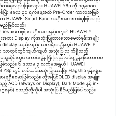
် အချက်တစ်ခုလည်းဖြစ်သည်။ HUAWEI Y6p ကို ၁၇၉၀၀၀
ှာဖြစ်ပြီး မေလ ၃၁ ရက်နေ့အထိ Pre-Order ကာလအဖြစ်
ွက် HUAWEI Smart Band အမျိုးအစားတစ်ခုဖြစ်သည့်
မည်ဖြစ်သည်။
es စမတ်ဖုန်းအမျိုးအစားနှင့်မတူဘဲ HUAWEI Y
ုးအစား Display ကိုအသုံးပြုထားသောစမတ်ဖုန်းအမျိုး
 display သည်လည်း လက်ရှိအချိန်တွင် HUAWEI P
ားမှာ သာတွင်တွင်ကျယ်ကျယ် အသုံးပြုလျက်ရှိသည့်
းပိုင်းတွင် ကောင်းမွန် ပြီးကြည်လင်ရ့ွှန်းစိုတောက်ပ
ေမည်ဖြစ်သည်။ ၆ ဒဿမ ၃ လက်မအရွယ် HUAWEI
8p တွင် တပ်ဆင်အသုံးပြုထားပြီး Flagship ဖုန်းများ
ံစားရရှိစေမှာဖြစ်သည်။ ထို့အပြင်OLED display အမျိူး
် AOD (always on Display), Dark Mode နှင့် in-
ွေစနစ်) စသည်တို့ကိုပါ အသုံးပြုနိုင်မည်ဖြစ်ပါသည်။