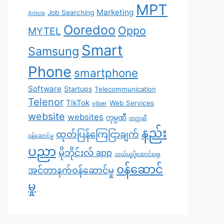
MPT
Marketing
Job Searching
Article
Ooredoo
Oppo
MYTEL
Smart
Samsung
Phone
smartphone
Software
Startups
Telecommunication
Telenor
TikTok
Web Services
viber
website
websites
ကုမ္ပဏီ
တက္ကဆီ
နည်း
ထုတ်ပြန်ကြေငြာချက်
ဝန်ဆောင်မှု
ပညာ
မိုဘိုင်းလ် app
သယ်ယူပို့ဆောင်ရေး
၀န်ဆောင်
အင်တာနက်ဝန်ဆောင်မှု
မှု