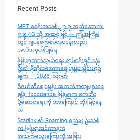
Recent Posts
MPT စခန်းအသစ် ၂၇ ခု တည်ဆောက်၊
၉ ခု 4G သို့ အဆင့်မြှင့် — ဤအကြိမ်
တွင် ဂျပန်ဖက်စပ်လုပ်ငန်းလည်း
အသိအမှတ်ပြုခံရ
မြန်မာ့ဆက်သွယ်ရေး လုပ်ငန်းရှင် သုံး
ဦး၏ မိုဘိုင်းဒေတာစျေးနှုန်း နှိုင်းယှဉ်
ချက် — 2026 သြဂုတ်
ဒီဇယ်ဆီစျေးနှုန်း အတက်အကျများနေ
ချိန်၊ foodpanda မြန်မာက စက်ဘီး
ပို့ဆောင်ရေးကို ဘာကြောင့် တိုးမြှင့်နေ
လဲ
Starlink ၏ Roaming စည်းမျဉ်းသစ်
က မြန်မာ့အင်တာနက်
အသက်သွေးကြောကို အခြား