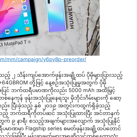
com/mm/campaign/y6py8p-preorder/
် ၂ သိန်းကျပ်အောက်ဖုန်းအချို့ထပ် ပိုမိုများပြားသည့်
BROM တို့ဖြင့် နေ့စဉ်အသုံးပြုမှုအတွက် ပိုမို
့အပြင် ဘက်ထရီပမာဏကိုလည်း 5000 mAh အထိမြှင့်
ကုန် ဖုန်းအသုံးပြုနေရသူ၊ မိုဘိုင်းဂိမ်းများကို ဆော့
။ ပြီးခဲ့သည့် နှစ် ၂၀၁၉ အတွင်းကထွက်ရှိခဲ့သည့်
ည့် ဘက်ထရီကိုတပ်ဆင် အသုံးပြုထားပြီး အင်တာနက်
းအတွက် ၉ နာရီ၊ စသည့်အချက်များအလျောက် အသုံးပြုနိုင်
ပမာဏမှာ Flagship series စမတ်ဖုန်းအချို့ထပ်တောင်
းဖြစ်ပြီး မှန်းဆချက်များအရဆိုလျင်တစ်နေ့တာလုံး