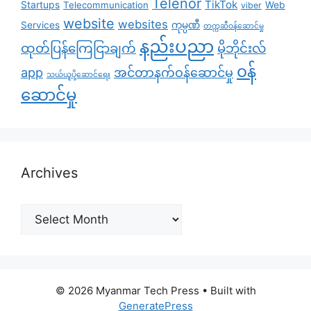
Telenor
TikTok
Startups
Telecommunication
Web
viber
website
websites
Services
ကုမ္ပဏီ
တက္ကဆီဝန်ဆောင်မှု
နည်းပညာ
ထုတ်ပြန်ကြေငြာချက်
မိုဘိုင်းလ်
၀န်
app
အင်တာနက်ဝန်ဆောင်မှု
သယ်ယူပို့ဆောင်ရေး
ဆောင်မှု
Archives
Archives
© 2026 Myanmar Tech Press
• Built with
GeneratePress