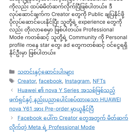
ကိုလည်း ထပ်မံမိတ်ဆက်လိုက်ပြီဖြစ်ပါတယ်။ ဒီ
လုပ်ဆောင်ချက်က Creator တွေကို Public ချပြနိုင်ဖို့
ပိုလုပ်ဆောင်ပေးနိုင်ပြီး သူတို့ရဲ့ experience တွေကို
လည်း တိုးလာစေမှာ ဖြစ်ပါတယ်။ Professional
Mode ကတစ်ဆင့် သူတို့ရဲ့ Community ကို Personal
profile ကနေ star တွေ၊ ad တွေကတစ်ဆင့် ဝင်ငွေရရှိ
နိုင်ဦးမှာ ဖြစ်ပါတယ်။
Categories
သတင်းနှင့်ဆောင်းပါးများ
Tags
Creator
,
facebook
,
Instagram
,
NFTs
Huawei ၏ nova Y Series အသစ်ဖြစ်သည့်
ဖက်ရှင်နှင့် နည်းပညာပေါင်းစပ်ထားသော HUAWEI
nova Y61 အား Pre-order မှာယူနိုင်ပြီ
Facebook ပေါ်က Creator တွေအတွက် မိတ်ဆက်
လိုက်တဲ့ Meta ရဲ့ Professional Mode