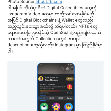
Photo Source
about.fb.com
ဒါ့အပြင် ကိုယ့်မှာရှိတဲ့ Digital Collectibles တွေကို
Instagram Video တွေမှာ ထည့်သွင်းသွားနိုင်မယ့်
အပြင် Digital Blockchains နဲ့ Wallet တွေလည်း
ထည့်သွင်းပေးသွားမယ်လို့ သိရပါတယ်။ NFTs တွေ
ရောင်းဝယ်ပြုလုပ်နိုင်တဲ့ OpenSea နဲ့လည်းချိတ်ဆက်
ထားတဲ့အတွက် Collection တွေရဲ့ နာမည်,
description တွေကိုလည်း Instagram မှာ ကြည့်နိုင်မှာ
ပါ။