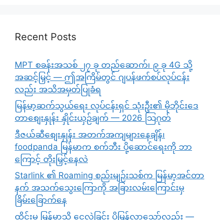
Recent Posts
MPT စခန်းအသစ် ၂၇ ခု တည်ဆောက်၊ ၉ ခု 4G သို့
အဆင့်မြှင့် — ဤအကြိမ်တွင် ဂျပန်ဖက်စပ်လုပ်ငန်း
လည်း အသိအမှတ်ပြုခံရ
မြန်မာ့ဆက်သွယ်ရေး လုပ်ငန်းရှင် သုံးဦး၏ မိုဘိုင်းဒေ
တာစျေးနှုန်း နှိုင်းယှဉ်ချက် — 2026 သြဂုတ်
ဒီဇယ်ဆီစျေးနှုန်း အတက်အကျများနေချိန်၊
foodpanda မြန်မာက စက်ဘီး ပို့ဆောင်ရေးကို ဘာ
ကြောင့် တိုးမြှင့်နေလဲ
Starlink ၏ Roaming စည်းမျဉ်းသစ်က မြန်မာ့အင်တာ
နက် အသက်သွေးကြောကို အခြားလမ်းကြောင်းမှ
ခြိမ်းခြောက်နေ
ထိုင်းမှ မြန်မာသို့ ငွေလွှဲခြင်း ပိုမြန်လာသော်လည်း —