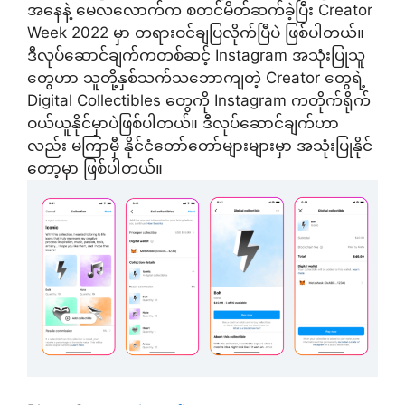
အနေနဲ့ မေလလောက်က စတင်မိတ်ဆက်ခဲ့ပြီး Creator
Week 2022 မှာ တရားဝင်ချပြလိုက်ပြီပဲ ဖြစ်ပါတယ်။
ဒီလုပ်ဆောင်ချက်ကတစ်ဆင့် Instagram အသုံးပြုသူ
တွေဟာ သူတို့နှစ်သက်သဘောကျတဲ့ Creator တွေရဲ့
Digital Collectibles တွေကို Instagram ကတိုက်ရိုက်
ဝယ်ယူနိုင်မှာပဲဖြစ်ပါတယ်။ ဒီလုပ်ဆောင်ချက်ဟာ
လည်း မကြာမှီ နိုင်ငံတော်တော်များများမှာ အသုံးပြုနိုင်
တော့မှာ ဖြစ်ပါတယ်။