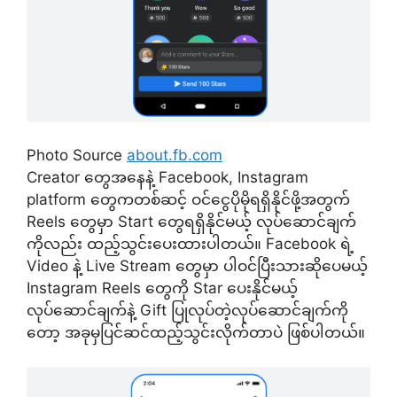
Photo Source
about.fb.com
Creator တွေအနေနဲ့ Facebook, Instagram
platform တွေကတစ်ဆင့် ဝင်ငွေပိုမိုရရှိနိုင်ဖို့အတွက်
Reels တွေမှာ Start တွေရရှိနိုင်မယ့် လုပ်ဆောင်ချက်
ကိုလည်း ထည့်သွင်းပေးထားပါတယ်။ Facebook ရဲ့
Video နဲ့ Live Stream တွေမှာ ပါဝင်ပြီးသားဆိုပေမယ့်
Instagram Reels တွေကို Star ပေးနိုင်မယ့်
လုပ်ဆောင်ချက်နဲ့ Gift ပြုလုပ်တဲ့လုပ်ဆောင်ချက်ကို
တော့ အခုမှပြင်ဆင်ထည့်သွင်းလိုက်တာပဲ ဖြစ်ပါတယ်။