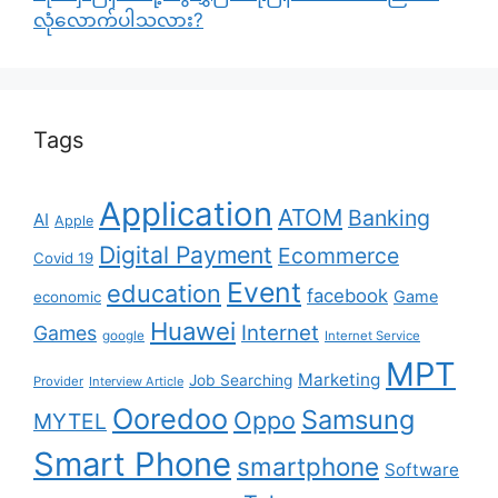
လုံလောက်ပါသလား?
Tags
Application
ATOM
Banking
AI
Apple
Digital Payment
Ecommerce
Covid 19
Event
education
facebook
Game
economic
Huawei
Internet
Games
google
Internet Service
MPT
Marketing
Job Searching
Provider
Interview Article
Ooredoo
Samsung
Oppo
MYTEL
Smart Phone
smartphone
Software