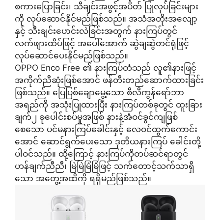
စကားပြောခြင်း၊ သီချင်းအဖွင့်အပိတ် ပြုလုပ်ခြင်းများ
ကို လုပ်ဆောင်နိုင်မည်ဖြစ်သည်။ အသံအတိုးအလျော့
နှင့် သီးချင်းပောင်းလဲခြင်းအတွက် နားကြပ်တွင်
လက်ဖျားထိပ်ဖြင့် အပေါ်အောက် ဆွဲချဆွဲတင်ရုံဖြင့်
လုပ်ဆောင်ပေးနိုင်မည်ဖြစ်သည်။
OPPO Enco Free ၏ နားကြပ်တံသည် လူ၏နားဖြင့်
အကိုက်ညီဆုံးဖြစ်အောင် ဖန်တီးတည်ဆောက်ထားခြင်း
ဖြစ်သည်။ ပြေပြစ်ချောမွေ့သော စီလီကွန်ရော်ဘာ
အရည်ကို အသုံးပြုထားပြီး နားကြပ်တစ်ခုတွင် ထူးခြား
ချက်၂ ခုပေါင်းစပ်မှုအဖြစ် နားနဲ့အံဝင်ခွင်ကျဖြစ်
စေသော ပင်မနားကြပ်ခေါင်းနှင့် လေဝင်ထွက်ကောင်း
အောင် ဆောင်ရွက်ပေးသော ဒုတိယနားကြပ် ခေါင်းတို့
ပါဝင်သည်။ ထို့ကြောင့် နားကြပ်ကိုတပ်ဆင်ရာတွင်
ဟန်ချက်ညီညီ၊ မြဲမြဲမြံမြံဖြင့် သက်တောင့်သက်သာရှိ
သော အတွေ့အထိကို ရရှိမည်ဖြစ်သည်။