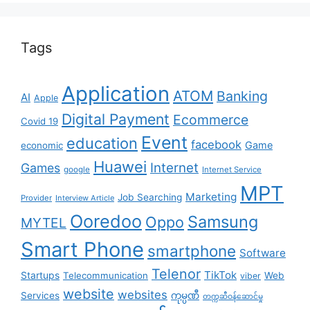
Tags
Application
ATOM
Banking
AI
Apple
Digital Payment
Ecommerce
Covid 19
Event
education
facebook
Game
economic
Huawei
Internet
Games
google
Internet Service
MPT
Marketing
Job Searching
Provider
Interview Article
Ooredoo
Samsung
Oppo
MYTEL
Smart Phone
smartphone
Software
Telenor
TikTok
Startups
Telecommunication
Web
viber
website
websites
Services
ကုမ္ပဏီ
တက္ကဆီဝန်ဆောင်မှု