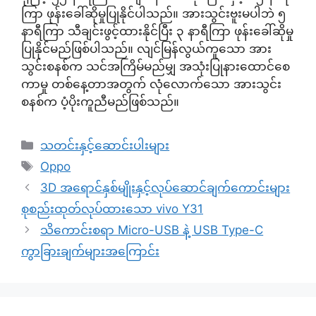
ကြာ ဖုန်းခေါ်ဆိုမှုပြုနိုင်ပါသည်။ အားသွင်းဗူးမပါဘဲ ၅
နာရီကြာ သီချင်းဖွင့်ထားနိုင်ပြီး ၃ နာရီကြာ ဖုန်းခေါ်ဆိုမှု
ပြုနိုင်မည်ဖြစ်ပါသည်။ လျင်မြန်လွယ်ကူသော အား
သွင်းစနစ်က သင်အကြိမ်မည်မျှ အသုံးပြုနားထောင်စေ
ကာမှု တစ်နေ့တာအတွက် လုံလောက်သော အားသွင်း
စနစ်က ပံ့ပိုးကူညီမည်ဖြစ်သည်။
Categories
သတင်းနှင့်ဆောင်းပါးများ
Tags
Oppo
3D အရောင်နှစ်မျိုးနှင့်လုပ်ဆောင်ချက်ကောင်းများ
စုစည်းထုတ်လုပ်ထားသော vivo Y31
သိကောင်းစရာ Micro-USB နဲ့ USB Type-C
ကွာခြားချက်များအကြောင်း