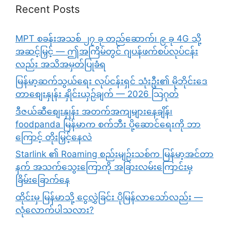
Recent Posts
MPT စခန်းအသစ် ၂၇ ခု တည်ဆောက်၊ ၉ ခု 4G သို့
အဆင့်မြှင့် — ဤအကြိမ်တွင် ဂျပန်ဖက်စပ်လုပ်ငန်း
လည်း အသိအမှတ်ပြုခံရ
မြန်မာ့ဆက်သွယ်ရေး လုပ်ငန်းရှင် သုံးဦး၏ မိုဘိုင်းဒေ
တာစျေးနှုန်း နှိုင်းယှဉ်ချက် — 2026 သြဂုတ်
ဒီဇယ်ဆီစျေးနှုန်း အတက်အကျများနေချိန်၊
foodpanda မြန်မာက စက်ဘီး ပို့ဆောင်ရေးကို ဘာ
ကြောင့် တိုးမြှင့်နေလဲ
Starlink ၏ Roaming စည်းမျဉ်းသစ်က မြန်မာ့အင်တာ
နက် အသက်သွေးကြောကို အခြားလမ်းကြောင်းမှ
ခြိမ်းခြောက်နေ
ထိုင်းမှ မြန်မာသို့ ငွေလွှဲခြင်း ပိုမြန်လာသော်လည်း —
လုံလောက်ပါသလား?