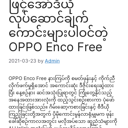
ဖြင့်အော်ဒီယို
လုပ်ဆောင်ချက်
ကောင်းများပါဝင်တဲ့
OPPO Enco Free
2021-03-23
by
Admin
OPPO Enco Free နားကြပ်ကို စမတ်ဖုန်းနှင့် ကိုက်ညီ
လိုက်ဖက်မှုရှိအောင် အကောင်းဆုံး ဒီဇိုင်းရေးဆွဲထား
ပြီး နေ့စဉ်နား ဆင်အသုံးပြုရာတွင် ကြုံတွေ့နိုင်သည့်
အနေအထားအားလုံးကို ထည့်သွင်းစဉ်းစားကာ ပုံဖော်
ထားခြင်းဖြစ်သည်။ ဂိမ်းဆော့ကစားခြင်းနှင့် ဗီဒီယို
ကြည့်ခြင်းတို့အတွက် ပိုမိုကောင်းမွန်လာရုံမျှမက ဖုန်း
ခေါ်ဆိုစဉ်ကာလအတွင်း မလိုအပ်သော ဆူညံသံများကို