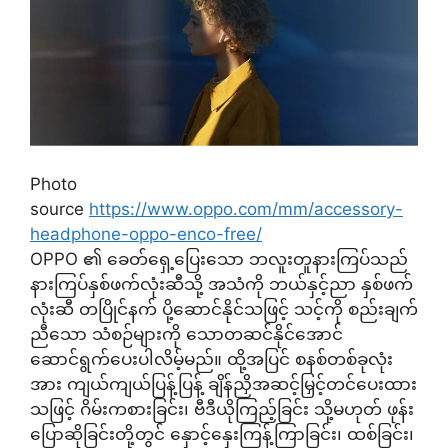
Photo
source
https://www.oppo.com/mm/accessory-
headphone-oppo-enco-free/
OPPO ၏ ခေတ်ရှေ့ပြေးသော ဘလူးတူနားကြပ်သည်
နားကြပ်နှစ်ဖက်လုံးဆီသို့ အသံကို ဘယ်နှင့်ညာ နှစ်ဖက်
လုံးဆီ တပြိုင်နက် ပို့ဆောင်နိုင်သဖြင့် သင့်ကို စည်းချက်
ညီသော သံစဉ်များကို သောတဆင်နိုင်အောင်
ဆောင်ရွက်ပေးပါလိမ့်မည်။ ထို့အပြင် စနစ်တစ်ခုလုံး
အား ကျယ်ကျယ်ပြန့်ပြန့် ချိန်ညှိအဆင့်မြှင့်တင်ပေးထား
သဖြင့် ဂိမ်းကစားခြင်း၊ ဗီဒီယိုကြည့်ခြင်း သို့မဟုတ် ဖုန်း
ပြောဆိုခြင်းတို့တွင် နှောင့်နှေးကြန့်ကြာခြင်း၊ ထစ်ခြင်း၊