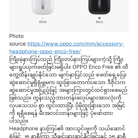
Photo
source
https://www.oppo.com/mm/accessory-
headphone-oppo-enco-free/
ကြိုးမဲ့နားကြပ်သည် ကြိုးတပ်နားကြပ်များကဲ့သို့ ကြိုး
များရှုပ်ယှက်ခတ်ခြင်းမရှိပါ။ OPPO Enco Free ၏ ထိ
တွေ့ထိန်းချုပ်နိုင်သော မျက်နှာပြင်သည် ခေတ်ရှေ့ပြေး
ဆွဲဆောင်မှုရှိရုံမျှမက ထူးခြားတောက်ပသော ဒီဇိုင်းက
ဆွဲဆောင်မှုအပြည့်ဖြင့် အများကြားတွင်ထင်ရှားစေမည်
ဖြစ်သည်။ တွန်းသည့်ဘားတန်းခလုပ်များအားလုံးကို
လှပသေသပ် စွာ ထွင်းထားပြီး ပိုမိုထူးခြားသော အမြင်
ကို ရရှိစေရန် မီးအလင်းတန်းများဖြင့် ပုံဖော်ထား
ပါသည်။
Headphone နားကြပ်၏ အားသွင်းဗူးကို သယ်ဆောင်
ရုံဖြင့် ၂၅ နာရီကြာ သီချင်းနားဆင်နိုင်ခြင်းနှင့် ၁၅ နာရီ