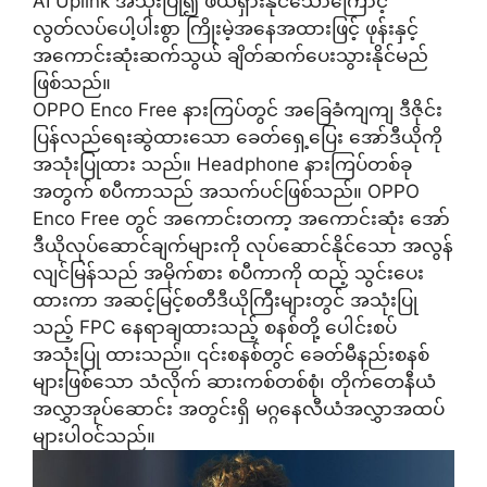
AI Uplink အသုံးပြု၍ ဖယ်ရှားနိုင်သောကြောင့်
လွတ်လပ်ပေါ့ပါးစွာ ကြိုးမဲ့အနေအထားဖြင့် ဖုန်းနှင့်
အကောင်းဆုံးဆက်သွယ် ချိတ်ဆက်ပေးသွားနိုင်မည်
ဖြစ်သည်။
OPPO Enco Free နားကြပ်တွင် အခြေခံကျကျ ဒီဇိုင်း
ပြန်လည်ရေးဆွဲထားသော ခေတ်ရှေ့ပြေး အော်ဒီယိုကို
အသုံးပြုထား သည်။ Headphone နားကြပ်တစ်ခု
အတွက် စပီကာသည် အသက်ပင်ဖြစ်သည်။ OPPO
Enco Free တွင် အကောင်းတကာ့ အကောင်းဆုံး အော်
ဒီယိုလုပ်ဆောင်ချက်များကို လုပ်ဆောင်နိုင်သော အလွန်
လျင်မြန်သည် အမိုက်စား စပီကာကို ထည့် သွင်းပေး
ထားကာ အဆင့်မြင့်စတီဒီယိုကြီးများတွင် အသုံးပြု
သည့် FPC နေရာချထားသည့် စနစ်တို့ ပေါင်းစပ်
အသုံးပြု ထားသည်။ ၎င်းစနစ်တွင် ခေတ်မီနည်းစနစ်
များဖြစ်သော သံလိုက် ဆားကစ်တစ်စုံ၊ တိုက်တေနီယံ
အလွှာအုပ်ဆောင်း အတွင်းရှိ မဂ္ဂနေလီယံအလွှာအထပ်
များပါဝင်သည်။