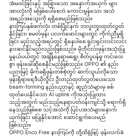
အံမဝင်ခြင်းနှင့် အခြားသော အနှောက်အယှက် များ
အားလုံးကို မဖြစ်ပေါ်စေဘဲ ကောင်းမွန်သော အသံ
အရည်အသွေးကို ရရှိစေမည်ဖြစ်သည်။
နားကြပ်နှစ်ဖက်လုံး တစ်ပြိုင်နက် ဘလူးတူးထုတ်လွှတ်
နိုင်ခြင်း၊ စမတ်ဖုန်း ပလက်ဖောင်းများတွင် ကိုက်ညီမှုရှိ
ခြင်း မည်သည့်အရပ်တွင် ရှိနေပါစေ ရှင်းရှင်းလင်းလင်း
နားဆင်နိုင်မည်လည်းဖြစ်သည်။ မိုဘိုင်လ်းဖုန်းအသုံးပြု
မှုနယ်ပယ်တွင် အချိန်နေရာမရွေး စိတ်ပူပန်မှု ကင်းဝေး
စွာ ဖုန်းခေါ်ဆိုစေနိုင်မည်ဖြစ်သည်။ OPPO ၏ နည်း
ပညာမြင့် မိုက်ခရိုဖုန်းတစ်စုံတွင် ဆက်သွယ်လိုသော
ဖုန်းရှိရာရေဒီယိုလှိုင်း ဦးတည်ထုတ်လွှတ်ပေးသော
beam-forming နည်းပညာနှင့် ဆူညံသံများမှ စစ်
ထုတ်ပေးနိုင်သော AI uplink ကိုအသုံးပြုထား
သည့်အတွက် မည်သည့်နေရာပတ်ဝန်းကျင်သို့ ရောက်ရှိ
နေသည်ဖြစ်စေ သင့်အသံကို ပြင်ပအသံများနှောက်
ယှက်ခြင်း မပြုနိုင်အောင် ဆောင်ရွက်ပေးမည်
ဖြစ်သည်။
OPPO Enco Free နားကြပ်ကို တို့ထိရုံဖြင့် ဖုန်းလက်ခံ