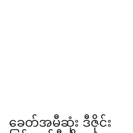
ခေတ်အမီဆုံး ဒီဇိုင်း