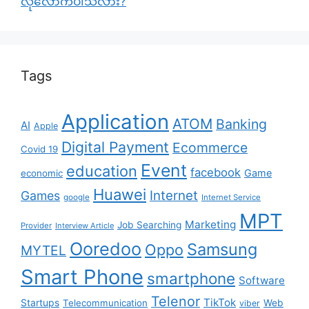
လုံလောက်ပါသလား?
Tags
Application
ATOM
Banking
AI
Apple
Digital Payment
Ecommerce
Covid 19
Event
education
facebook
Game
economic
Huawei
Internet
Games
google
Internet Service
MPT
Marketing
Job Searching
Provider
Interview Article
Ooredoo
Samsung
Oppo
MYTEL
Smart Phone
smartphone
Software
Telenor
TikTok
Startups
Telecommunication
Web
viber