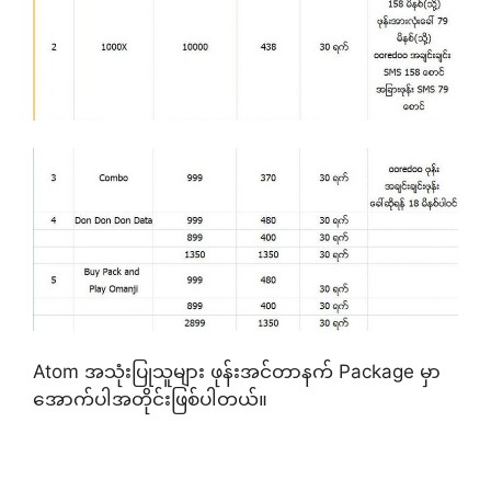
Atom အသုံးပြုသူများ ဖုန်းအင်တာနက် Package မှာ
အောက်ပါအတိုင်းဖြစ်ပါတယ်။