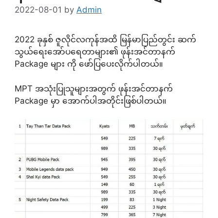
2022-08-01
by
Admin
2022 ခုနှစ် ဇူလိုင်လကုန်အထိ မြန်မာပြည်တွင်း ဆက်
သွယ်ရေးအော်ပရေတာများ၏ ဖုန်းအင်တာနက်
Package များ ကို ဖော်ပြပေးလိုက်ပါတယ်။
MPT အသုံးပြုသူများအတွက် ဖုန်းအင်တာနက်
Package မှာ အောက်ပါအတိုင်းဖြစ်ပါတယ်။