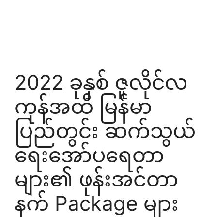
2022 ခုနှစ် ဇူလိုင်လ
ကုန်အထိ မြန်မာ
ပြည်တွင်း ဆက်သွယ်
ရေးအော်ပရေတာ
များ၏ ဖုန်းအင်တာ
နက် Package များ