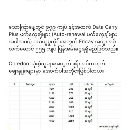
သောကြာနေ့တွင် ၉၇၉ ကျပ် နှင့်အထက် Data Carry
Plus ပက်ကေ့ချ်များ (Auto-renewal ပက်ကေ့ချ်များ
အပါအဝင်) ဝယ်ယူမှုတိုင်းအတွက် Friday အထူးအပို
လက်ဆောင် ၅၅၅ ကျပ် ပြန်အမ်းငွေရရှိမည်ဖြစ်သည်။
Ooredoo သုံးစွဲသူများအတွက် ဖုန်းအင်တာနက်
ဈေးနှုန်းများမှာ အောက်ပါအတိုင်းဖြစ်ပါတယ်။