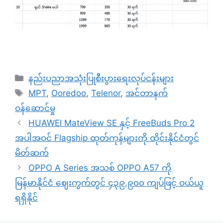
Categories
နည်းပညာအသုံးပြုစီးပွားရေးလုပ်ငန်းများ
Tags
MPT
,
Ooredoo
,
Telenor
,
အင်တာနက်
ဝန်ဆောင်မှု
HUAWEI MateView SE နှင့် FreeBuds Pro 2
အပါအဝင် Flagship ထုတ်ကုန်များကို ထိုင်းနိုင်ငံတွင်
မိတ်ဆက်
OPPO A Series အသစ် OPPO A57 ကို
မြန်မာနိုင်ငံ ဈေးကွက်တွင် ၄၃၉,၉၀၀ ကျပ်ဖြင့် ဝယ်ယူ
ရရှိနိုင်