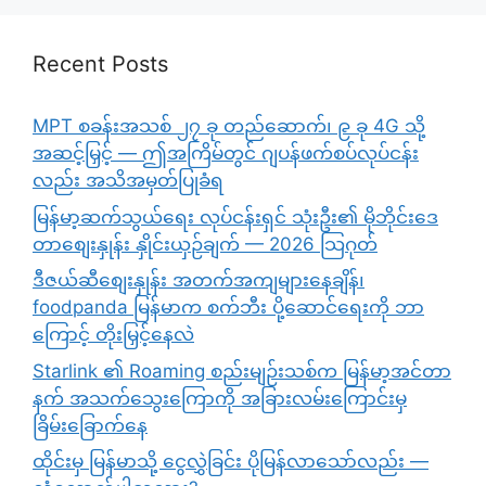
Recent Posts
MPT စခန်းအသစ် ၂၇ ခု တည်ဆောက်၊ ၉ ခု 4G သို့
အဆင့်မြှင့် — ဤအကြိမ်တွင် ဂျပန်ဖက်စပ်လုပ်ငန်း
လည်း အသိအမှတ်ပြုခံရ
မြန်မာ့ဆက်သွယ်ရေး လုပ်ငန်းရှင် သုံးဦး၏ မိုဘိုင်းဒေ
တာစျေးနှုန်း နှိုင်းယှဉ်ချက် — 2026 သြဂုတ်
ဒီဇယ်ဆီစျေးနှုန်း အတက်အကျများနေချိန်၊
foodpanda မြန်မာက စက်ဘီး ပို့ဆောင်ရေးကို ဘာ
ကြောင့် တိုးမြှင့်နေလဲ
Starlink ၏ Roaming စည်းမျဉ်းသစ်က မြန်မာ့အင်တာ
နက် အသက်သွေးကြောကို အခြားလမ်းကြောင်းမှ
ခြိမ်းခြောက်နေ
ထိုင်းမှ မြန်မာသို့ ငွေလွှဲခြင်း ပိုမြန်လာသော်လည်း —