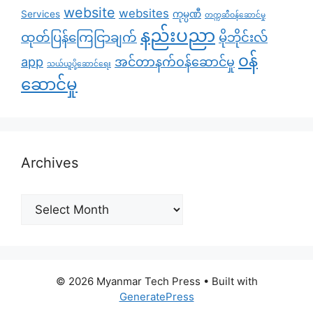
website
websites
Services
ကုမ္ပဏီ
တက္ကဆီဝန်ဆောင်မှု
နည်းပညာ
ထုတ်ပြန်ကြေငြာချက်
မိုဘိုင်းလ်
၀န်
app
အင်တာနက်ဝန်ဆောင်မှု
သယ်ယူပို့ဆောင်ရေး
ဆောင်မှု
Archives
Archives
© 2026 Myanmar Tech Press
• Built with
GeneratePress