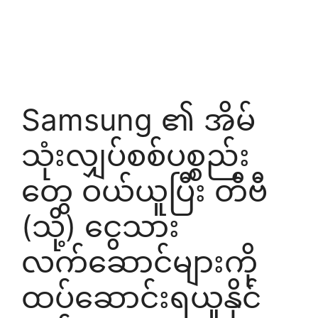
Samsung ၏ အိမ်
သုံးလျှပ်စစ်ပစ္စည်း
တွေ ဝယ်ယူပြီး တီဗီ
(သို့) ငွေသား
လက်ဆောင်များကို
ထပ်ဆောင်းရယူနိုင်