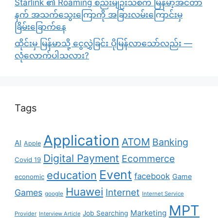
Starlink ၏ Roaming စည်းမျဉ်းသစ်က မြန်မာ့အင်တာ
နက် အသက်သွေးကြောကို အခြားလမ်းကြောင်းမှ
ခြိမ်းခြောက်နေ
ထိုင်းမှ မြန်မာသို့ ငွေလွှဲခြင်း ပိုမြန်လာသော်လည်း —
လုံလောက်ပါသလား?
Tags
Application
ATOM
Banking
AI
Apple
Digital Payment
Ecommerce
Covid 19
Event
education
facebook
Game
economic
Huawei
Internet
Games
google
Internet Service
MPT
Marketing
Job Searching
Provider
Interview Article