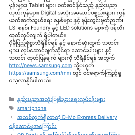
ဖုန်းများ၊ Tablet များ၊ ဝတ်ဆင်နိုင်သည့် နည်းပညာ
ထုတ်ကုန်များ၊ Digital အသုံးအဆောင်ပစ္စည်းများ၊ ကွန်
ယက်ဆက်သွယ်ရေး စနစ်များ နှင့် ဖုန်းတွင်းမှတ်ဉာဏ်၊
LSI စနစ်၊ Foundry နှင့် LED solutions များကို ဖန်တီး
ထုတ်လုပ်လျက် ရှိပါတယ်။
ပိုမိုပြည့်စုံစွာသိရှိနိုင်ရန် နှင့် နောက်ဆုံးထွက် သတင်း
များ၊ လုပ်ဆောင်ချက်ဆိုင်ရာ ဆောင်းပါးများ နှင့်
သတင်း ထုတ်ပြန်ချက် များကို သိရှိနိုင်ရန် အတွက်
http://news.samsung.com
သို့မဟုတ်
https://samsung.com/mm
တွင် ဝင်ရောက်ကြည့်ရှု
လေ့လာနိုင်ပါတယ်။
Categories
နည်းပညာအသုံးပြုစီးပွားရေးလုပ်ငန်းများ
Tags
smartphone
အသစ်ထွက်ရှိလာတဲ့ D-Mo Express Delivery
ဝန်ဆောင်မှုအကြောင်း