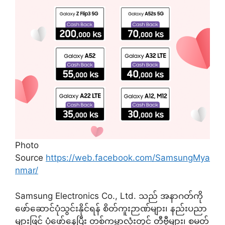
Photo
Source
https://web.facebook.com/SamsungMya
nmar/
Samsung Electronics Co., Ltd. သည် အနာဂတ်ကို
ဖော်ဆောင်ပုံသွင်းနိုင်ရန် စိတ်ကူးဉာဏ်များ၊ နည်းပညာ
များဖြင့် ပုံဖော်နေပြီး တစ်ကမ္ဘာလုံးတွင် တီဗွီများ၊ စမတ်