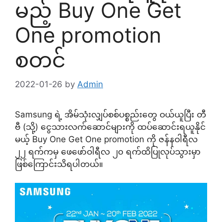
မည့် Buy One Get
One promotion
စတင်
2022-01-26
by
Admin
Samsung ရဲ့ အိမ်သုံးလျှပ်စစ်ပစ္စည်းတွေ ဝယ်ယူပြီး တီ
ဗီ (သို့) ငွေသားလက်ဆောင်များကို ထပ်ဆောင်းရယူနိုင်
မယ့် Buy One Get One promotion ကို ဇန်နဝါရီလ
၂၂ ရက်ကမှ ဖေဖော်ဝါရီလ ၂၀ ရက်ထိပြုလုပ်သွားမှာ
ဖြစ်ကြောင်းသိရပါတယ်။