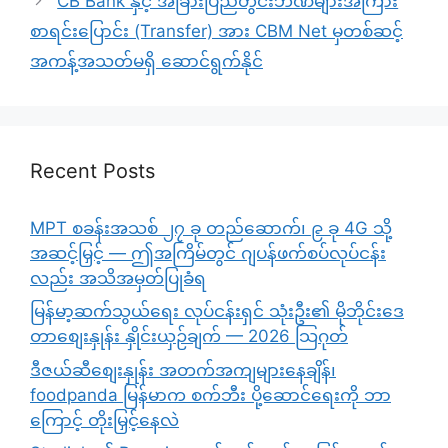
CB Bank နှင့် အခြားပြည်တွင်းဘဏ်များအကြား
စာရင်းပြောင်း (Transfer) အား CBM Net မှတစ်ဆင့်
အကန့်အသတ်မရှိ ဆောင်ရွက်နိုင်
Recent Posts
MPT စခန်းအသစ် ၂၇ ခု တည်ဆောက်၊ ၉ ခု 4G သို့
အဆင့်မြှင့် — ဤအကြိမ်တွင် ဂျပန်ဖက်စပ်လုပ်ငန်း
လည်း အသိအမှတ်ပြုခံရ
မြန်မာ့ဆက်သွယ်ရေး လုပ်ငန်းရှင် သုံးဦး၏ မိုဘိုင်းဒေ
တာစျေးနှုန်း နှိုင်းယှဉ်ချက် — 2026 သြဂုတ်
ဒီဇယ်ဆီစျေးနှုန်း အတက်အကျများနေချိန်၊
foodpanda မြန်မာက စက်ဘီး ပို့ဆောင်ရေးကို ဘာ
ကြောင့် တိုးမြှင့်နေလဲ