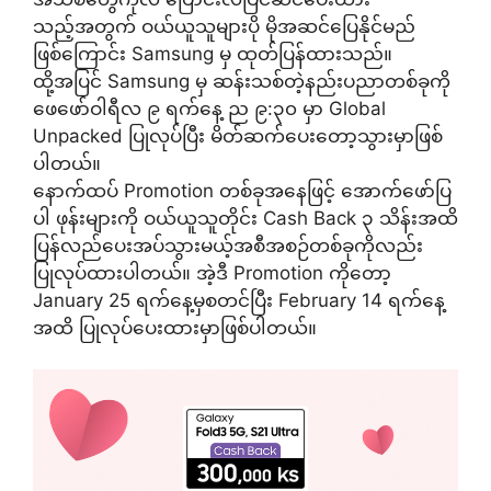
သည့်အတွက် ဝယ်ယူသူများပို မိုအဆင်ပြေနိုင်မည်
ဖြစ်ကြောင်း Samsung မှ ထုတ်ပြန်ထားသည်။
ထို့အပြင် Samsung မှ ဆန်းသစ်တဲ့နည်းပညာတစ်ခုကို
ဖေဖော်ဝါရီလ ၉ ရက်နေ့ ည ၉:၃၀ မှာ Global
Unpacked ပြုလုပ်ပြီး မိတ်ဆက်ပေးတော့သွားမှာဖြစ်
ပါတယ်။
နောက်ထပ် Promotion တစ်ခုအနေဖြင့် အောက်ဖော်ပြ
ပါ ဖုန်းများကို ဝယ်ယူသူတိုင်း Cash Back ၃ သိန်းအထိ
ပြန်လည်ပေးအပ်သွားမယ့်အစီအစဉ်တစ်ခုကိုလည်း
ပြုလုပ်ထားပါတယ်။ အဲ့ဒီ Promotion ကိုတော့
January 25 ရက်နေ့မှစတင်ပြီး February 14 ရက်နေ့
အထိ ပြုလုပ်ပေးထားမှာဖြစ်ပါတယ်။