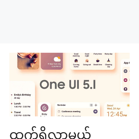
ထွက်ရှိလာမယ့်