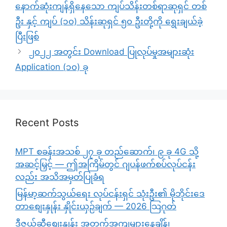
နောက်ဆုံးကျန်ရှိနေသော ကျပ်သိန်းတစ်ရာဆုရှင် တစ်
ဦး နှင့် ကျပ် (၁၀) သိန်းဆုရှင် ၅၀ ဦးတို့ကို ရွေးချယ်ခဲ့
ပြီးဖြစ်
၂၀၂၂ အတွင်း Download ပြုလုပ်မှုအများဆုံး
Application (၁၀) ခု
Recent Posts
MPT စခန်းအသစ် ၂၇ ခု တည်ဆောက်၊ ၉ ခု 4G သို့
အဆင့်မြှင့် — ဤအကြိမ်တွင် ဂျပန်ဖက်စပ်လုပ်ငန်း
လည်း အသိအမှတ်ပြုခံရ
မြန်မာ့ဆက်သွယ်ရေး လုပ်ငန်းရှင် သုံးဦး၏ မိုဘိုင်းဒေ
တာစျေးနှုန်း နှိုင်းယှဉ်ချက် — 2026 သြဂုတ်
ဒီဇယ်ဆီစျေးနှုန်း အတက်အကျများနေချိန်၊