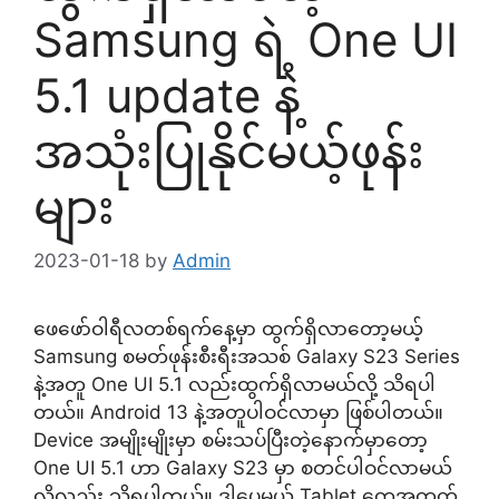
Samsung ရဲ့ One UI
5.1 update နဲ့
အသုံးပြုနိုင်မယ့်ဖုန်း
များ
2023-01-18
by
Admin
ဖေဖော်ဝါရီလတစ်ရက်နေ့မှာ ထွက်ရှိလာတော့မယ့်
Samsung စမတ်ဖုန်းစီးရီးအသစ် Galaxy S23 Series
နဲ့အတူ One UI 5.1 လည်းထွက်ရှိလာမယ်လို့ သိရပါ
တယ်။ Android 13 နဲ့အတူပါဝင်လာမှာ ဖြစ်ပါတယ်။
Device အမျိုးမျိုးမှာ စမ်းသပ်ပြီးတဲ့နောက်မှာတော့
One UI 5.1 ဟာ Galaxy S23 မှာ စတင်ပါဝင်လာမယ်
လို့လည်း သိရပါတယ်။ ဒါပေမယ့် Tablet တွေအတွက်