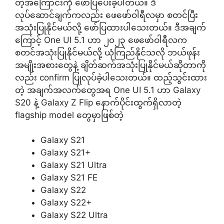
တဲ့အကြောင်းကို ဖော်ပြပေးခဲ့ပါတယ်။ ဒီ
လုပ်ဆောင်ချက်ကလည်း ဖေဖော်ဝါရီလမှာ စတင်ပြီး
အသုံးပြုနိုင်မယ်လို့ ဖော်ပြထားပါသေးတယ်။ ဒီအချက်
ကြောင့် One UI 5.1 ဟာ ၂၀၂၃ ဖေဖော်ဝါရီလက
စတင်အသုံးပြုနိုင်မယ်လို့ ယုံကြည်နိုင်သလို ဘယ်ဖုန်း
အမျိုးအစားတွေနဲ့ ချိတ်ဆက်အသုံးပြုနိုင်မယ်ဆိုတာကို
လည်း confirm ပြုလုပ်ခဲ့ပါသေးတယ်။ ထည့်သွင်းထား
တဲ့ အချက်အလက်တွေအရ One UI 5.1 ဟာ Galaxy
S20 နဲ့ Galaxy Z Flip နောက်ပိုင်းထွက်ရှိလာတဲ့
flagship model တွေမှာဖြစ်တဲ့
Galaxy S21
Galaxy S21+
Galaxy S21 Ultra
Galaxy S21 FE
Galaxy S22
Galaxy S22+
Galaxy S22 Ultra