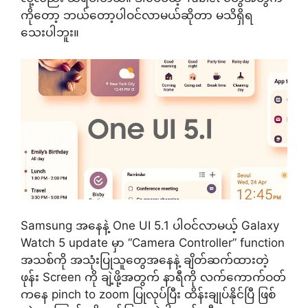
ကိုတော့ ဘယ်တော့ပါဝင်လာမယ်ဆိုတာ မသိရှိရ
သေးပါဘူး။
Samsung အနေနဲ့ One UI 5.1 ပါဝင်လာမယ့် Galaxy
Watch 5 update မှာ “Camera Controller” function
အသစ်ကို အသုံးပြုသူတွေအနေနဲ့ ချိတ်ဆက်ထားတဲ့
ဖုန်း Screen ကို ချဲ့ဖို့အတွက် နာရီကို လက်ကောက်ဝတ်
ကနေ pinch to zoom ပြုလုပ်ပြီး ထိန်းချုပ်နိုင်ပြီ ဖြစ်