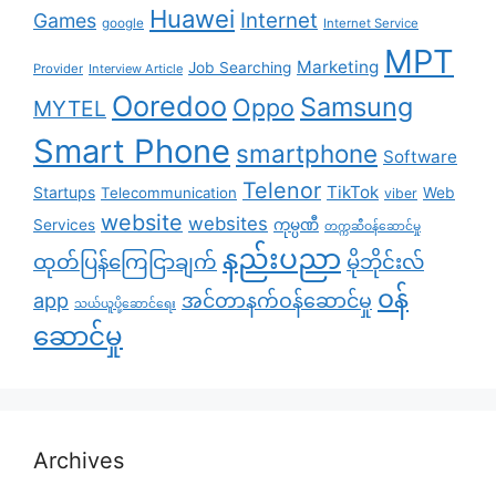
Huawei
Internet
Games
google
Internet Service
MPT
Marketing
Job Searching
Provider
Interview Article
Ooredoo
Samsung
Oppo
MYTEL
Smart Phone
smartphone
Software
Telenor
TikTok
Startups
Telecommunication
Web
viber
website
websites
Services
ကုမ္ပဏီ
တက္ကဆီဝန်ဆောင်မှု
နည်းပညာ
ထုတ်ပြန်ကြေငြာချက်
မိုဘိုင်းလ်
၀န်
app
အင်တာနက်ဝန်ဆောင်မှု
သယ်ယူပို့ဆောင်ရေး
ဆောင်မှု
Archives