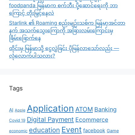
foodpanda မြန်မာက စက်ဘီး ပို့ဆောင်ရေးကို ဘာ
ကြောင့် တိုးမြှင့်နေလဲ
Starlink ၏ Roaming စည်းမျဉ်းသစ်က မြန်မာ့အင်တာ
နက် အသက်သွေးကြောကို အခြားလမ်းကြောင်းမှ
ခြိမ်းခြောက်နေ
ထိုင်းမှ မြန်မာသို့ ငွေလွှဲခြင်း ပိုမြန်လာသော်လည်း —
လုံလောက်ပါသလား?
Tags
Application
ATOM
Banking
AI
Apple
Digital Payment
Ecommerce
Covid 19
Event
education
facebook
Game
economic