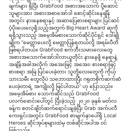
ချက်များ ရှိပြီး GrabFood အစားအသောက် ပို့ဆောင်
သူများအား အစားအစာအော်ဒါ စောင့်ဆိုင်းနေချိန်
အတွင်း နားနေစရာနှင့် အဆာပြေစားစရာများ ပြင်ဆင်
ပံ့ပိုးပေးလေ့ရှိသည့်အတွက် Big Heart Award ဆုကို
ရရှိသွားသည့် အမေ့အိမ်စားသောက်ဆိုင်ပိုင်ရှင် ဒေါ်ချို
ချိုက “မေတ္တာပေးလို့ မေတ္တာပြန်ရတယ်လို့ အရမ်းပီတိ
ဖြစ်ရပါတယ်။ GrabFood စက်ဘီးသမားလေးတွေ
အစားအသောက်အော်ဒါလာယူတိုင်း နားနေဖို့ နေရာနဲ့
အချိန်အခါအလိုက် အအေးဖြင့် အအေး၊ စားစရာဖြင့်
စားစရာ အမြဲ ပြင်ပေးခဲ့တာ၊ သူတို့လေးတွေကို ကိုယ့်
သားသမီး တွေလိုပဲ သဘောထားပြီး ဂရုတစိုက်ဆက်ဆံ
ပေးခဲ့တာရဲ့ အကျိုးလို့ မြင်ပါတယ်” ဟု ပြောသည်။
အမေ့အိမ်စား သောက်ဆိုင်သည် GrabFood
ပလက်ဖောင်းပေါ်တွင် ပြီးခဲ့သည့် ၂၀၂၀ ခုနှစ် မတ်လ
ခန့်က စတင်ချိတ်ဆက်ရောင်းချခဲ့ပြီး Grab အက်ပလီ
ကေးရှင်းအတွင်း GrabFood စာမျက်နှာပေါ်ရှိ Local
Heroes ဆိုင်အုပ်စုများထဲမှ တစ်ဆိုင်အပါအ ဝင်
ဖြစ်သည်။