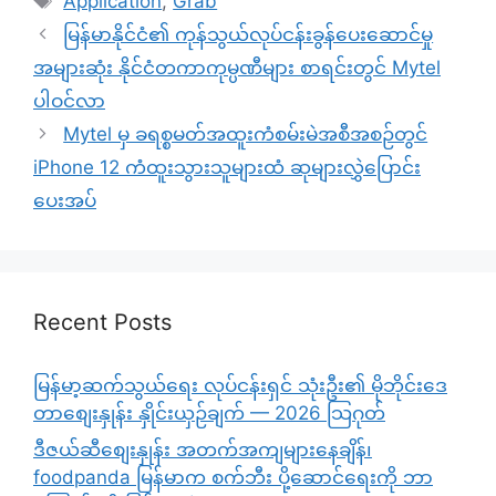
Application
,
Grab
မြန်မာနိုင်ငံ၏ ကုန်သွယ်လုပ်ငန်းခွန်ပေးဆောင်မှု
အများဆုံး နိုင်ငံတကာကုမ္ပဏီများ စာရင်းတွင် Mytel
ပါဝင်လာ
Mytel မှ ခရစ္စမတ်အထူးကံစမ်းမဲအစီအစဉ်တွင်
iPhone 12 ကံထူးသွားသူများထံ ဆုများလွှဲပြောင်း
ပေးအပ်
Recent Posts
မြန်မာ့ဆက်သွယ်ရေး လုပ်ငန်းရှင် သုံးဦး၏ မိုဘိုင်းဒေ
တာစျေးနှုန်း နှိုင်းယှဉ်ချက် — 2026 သြဂုတ်
ဒီဇယ်ဆီစျေးနှုန်း အတက်အကျများနေချိန်၊
foodpanda မြန်မာက စက်ဘီး ပို့ဆောင်ရေးကို ဘာ