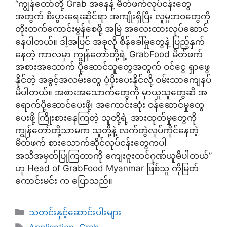
“ကျွန်တော်တို့ Grab အနေနဲ့ မိတ်ဖက်လုပ်ငန်းတွေ
အတွက် စီးပွားရေးဆိုင်ရာ အကျိုးရှိပြီး လူမှုဘဝတွေကို
တိုးတက်ကောင်းမွန်စေဖို့ အမြဲ အလေးထားလုပ်ဆောင်
နေပါတယ်။ ဒါ့အပြင် အခုလို စိန်ခေါ်မှုတွေနဲ့ ပြည့်နှက်
နေတဲ့ ကာလမှာ ကျွန်တော်တို့ရဲ့ GrabFood မိတ်ဖက်
အစားအသောက် ပို့ဆောင်သူတွေအတွက် ဝင်ငွေ ရှာဖွေ
နိုင်တဲ့ အခွင့်အလမ်းတွေ ပံ့ပိုးပေးနိုင်လို့ ဝမ်းသာကျေနပ်
မိပါတယ်။ အစားအသောက်တွေကို မှာယူသူတွေဆီ အ
ရောက်ပို့ဆောင်ပေးဖို့၊ အကောင်းဆုံး ဝန်ဆောင်မှုတွေ
ပေးဖို့ ကြိုးစားနေကြတဲ့ သူတို့ရဲ့ အားထုတ်မှုတွေကို
ကျွန်တော်တို့သာမက သူတို့နဲ့ လက်တွဲလုပ်ကိုင်နေတဲ့
မိတ်ဖက် စားသောက်ဆိုင်လုပ်ငန်းတွေကပါ
အသိအမှတ်ပြုကြတာကို ကျေးဇူးတင်ဂုဏ်ယူမိပါတယ်”
ဟု Head of GrabFood Myanmar ဖြစ်သူ ကိုမြတ်
ကောင်းမင်း က ပြောသည်။
Categories
သတင်းနှင့်ဆောင်းပါးများ
Tags