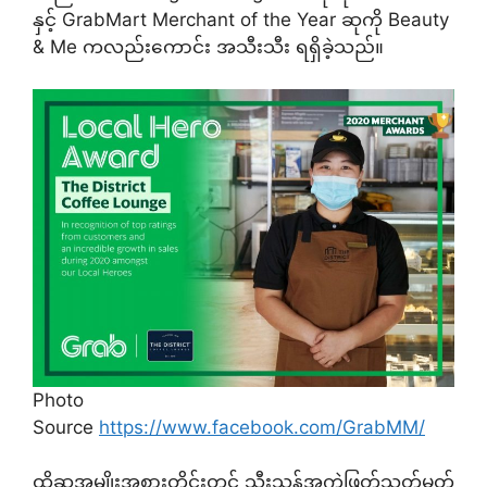
နှင့် GrabMart Merchant of the Year ဆုကို Beauty
& Me ကလည်းကောင်း အသီးသီး ရရှိခဲ့သည်။
Photo
Source
https://www.facebook.com/GrabMM/
ထိုဆုအမျိုးအစားတိုင်းတွင် သီးသန့်အကဲဖြတ်သတ်မှတ်