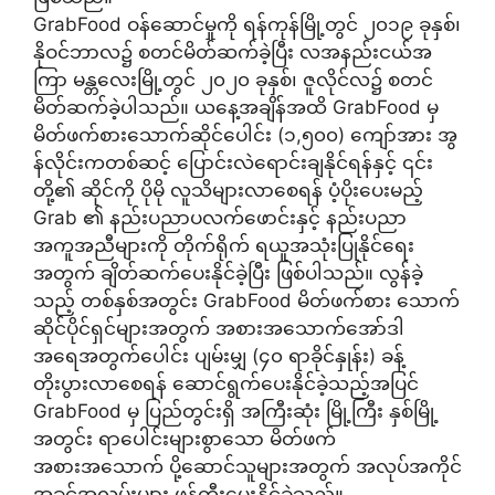
GrabFood ဝန်ဆောင်မှုကို ရန်ကုန်မြို့တွင် ၂၀၁၉ ခုနှစ်၊
နိုဝင်ဘာလ၌ စတင်မိတ်ဆက်ခဲ့ပြီး လအနည်းငယ်အ
ကြာ မန္တလေးမြို့တွင် ၂၀၂၀ ခုနှစ်၊ ဇူလိုင်လ၌ စတင်
မိတ်ဆက်ခဲ့ပါသည်။ ယနေ့အချိန်အထိ GrabFood မှ
မိတ်ဖက်စားသောက်ဆိုင်ပေါင်း (၁,၅၀၀) ကျော်အား အွ
န်လိုင်းကတစ်ဆင့် ပြောင်းလဲရောင်းချနိုင်ရန်နှင့် ၎င်း
တို့၏ ဆိုင်ကို ပိုမို လူသိများလာစေရန် ပံ့ပိုးပေးမည့်
Grab ၏ နည်းပညာပလက်ဖောင်းနှင့် နည်းပညာ
အကူအညီများကို တိုက်ရိုက် ရယူအသုံးပြုနိုင်ရေး
အတွက် ချိတ်ဆက်ပေးနိုင်ခဲ့ပြီး ဖြစ်ပါသည်။ လွန်ခဲ့
သည့် တစ်နှစ်အတွင်း GrabFood မိတ်ဖက်စား သောက်
ဆိုင်ပိုင်ရှင်များအတွက် အစားအသောက်အော်ဒါ
အရေအတွက်ပေါင်း ပျမ်းမျှ (၄၀ ရာခိုင်နှုန်း) ခန့်
တိုးပွားလာစေရန် ဆောင်ရွက်ပေးနိုင်ခဲ့သည့်အပြင်
GrabFood မှ ပြည်တွင်းရှိ အကြီးဆုံး မြို့ကြီး နှစ်မြို့
အတွင်း ရာပေါင်းများစွာသော မိတ်ဖက်
အစားအသောက် ပို့ဆောင်သူများအတွက် အလုပ်အကိုင်
အခွင့်အလမ်းများ ဖန်တီးပေးနိုင်ခဲ့သည်။