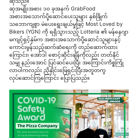
ဆိုသည်။
ဆုအမျိုးအစား ၁၀ ခုအနက် GrabFood
အစားအသောက်ပို့ဆောင်ပေးသူများ နှစ်ခြိုက်
သဘောကျစွာ မဲပေးရွေးချယ်မှုဖြင့် Most Loved by
Bikers (YGN) ကို ရရှိသွားသည့် Lotteria ၏ မန်နေဂျာ
မကျင့်ရှင့်နှဲမ်က အစားအသောက်ပို့ဆောင်သူများနှင့်
ကောင်းမွန်သည့်ဆက်ဆံရေးကို တည်ဆောက်ထား
ကြောင်း၊ အော်ဒါ စောင့်ဆိုင်းချိန်ကိုလည်း တတ်နိုင်
သမျှ နည်းအောင် ပြင်ဆင်ပေးပြီး အကြောင်းကိစ္စကြုံ
လာပါကလည်း ညှိနှိုင်းဖြေရှင်းပြီးအတူတကွ
လုပ်ဆောင်ကြကြောင်း ပြောပြသည်။