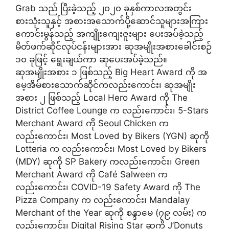
Grab သည် ပြီးခဲ့သည့် ၂၀၂၀ ခုနှစ်ကာလအတွင်း
စားသုံးသူနှင့် အစားအသောက်ပို့ဆောင်သူများအကြား
ကောင်းမွန်သည့် အကျိုးကျေးဇူးများ ပေးအပ်ခဲ့သည့်
မိတ်ဖက်ဆိုင်လုပ်ငန်းများအား ဆုအမျိုးအစားခေါင်းစဉ်
၁၀ ခုဖြင့် ရွေးချယ်ကာ ဆုပေးအပ်ခဲ့သည်။
ဆုအမျိုးအစား ၁ ဖြစ်သည့် Big Heart Award ကို အ
မေ့အိမ်စားသောက်ဆိုင်ကလည်းကောင်း၊ ဆုအမျိုး
အစား ၂ ဖြစ်သည့် Local Hero Award ကို The
District Coffee Lounge က လည်းကောင်း၊ 5-Stars
Merchant Award ကို Seoul Chicken က
လည်းကောင်း၊ Most Loved by Bikers (YGN) ဆုကို
Lotteria က လည်းကောင်း၊ Most Loved by Bikers
(MDY) ဆုကို SP Bakery ကလည်းကောင်း၊ Green
Merchant Award ကို Café Salween က
လည်းကောင်း၊ COVID-19 Safety Award ကို The
Pizza Company က လည်းကောင်း၊ Mandalay
Merchant of the Year ဆုကို စန္ဒာမေ (၇၉ လမ်း) က
လည်းကောင်း၊ Digital Rising Star ဆုကို J’Donuts