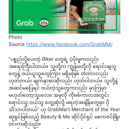
Photo
Source
https://www.facebook.com/GrabMM/
“ပစ္စည်းပို့ပေးတဲ့ Biker တွေရဲ့ ပံ့ပိုးမှုကလည်း
အရေးကြီးပါတယ်။ သူတို့က ကျွန်မတို့လို ရောင်းချသူ
တွေနဲ့ ဝယ်ယူသူတွေကြား မရှိမဖြစ် တံတားလည်း
ဟုတ်တယ်၊ မျက်နှာစာဆိုလည်း ဟုတ်ပါတယ်။ သူတို့နဲ့
အဆင်မပြေရင် ဝယ်တဲ့သူတွေကလည်း မှာကြမှာ
မဟုတ်တော့ဘူးလေ။ အခုလို ကိုဗစ်ကာလအတွင်း
ရောင်းသူ ဝယ်သူ တွေ့ဆုံလို့ မရတဲ့အချိန်တွေမှာ ပို
သိသာပါတယ်” ဟု GrabMart Merchant of the Year
ဆုရှင်ဖြစ်သည့် Beauty & Me ဆိုင်ပိုင်ရှင် မကေဇင်ဖြိုး
ဝင်းကဆိုသည်။