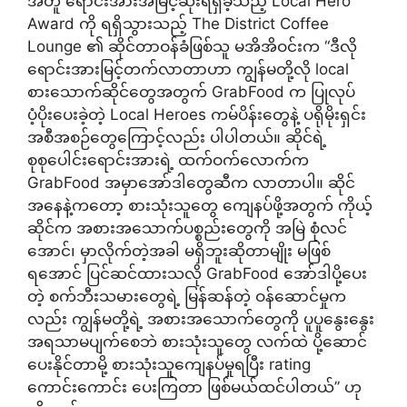
အတူ ရောင်းအားအမြင့်ဆုံးရရှိခဲ့သည့် Local Hero
Award ကို ရရှိသွားသည့် The District Coffee
Lounge ၏ ဆိုင်တာဝန်ခံဖြစ်သူ မအိအိဝင်းက “ဒီလို
ရောင်းအားမြင့်တက်လာတာဟာ ကျွန်မတို့လို local
စားသောက်ဆိုင်တွေအတွက် GrabFood က ပြုလုပ်
ပံ့ပိုးပေးခဲ့တဲ့ Local Heroes ကမ်ပိန်းတွေနဲ့ ပရိုမိုးရှင်း
အစီအစဉ်တွေကြောင့်လည်း ပါပါတယ်။ ဆိုင်ရဲ့
စုစုပေါင်းရောင်းအားရဲ့ ထက်ဝက်လောက်က
GrabFood အမှာအော်ဒါတွေဆီက လာတာပါ။ ဆိုင်
အနေနဲ့ကတော့ စားသုံးသူတွေ ကျေနပ်ဖို့အတွက် ကိုယ့်
ဆိုင်က အစားအသောက်ပစ္စည်းတွေကို အမြဲ စုံလင်
အောင်၊ မှာလိုက်တဲ့အခါ မရှိဘူးဆိုတာမျိုး မဖြစ်
ရအောင် ပြင်ဆင်ထားသလို GrabFood အော်ဒါပို့ပေး
တဲ့ စက်ဘီးသမားတွေရဲ့ မြန်ဆန်တဲ့ ဝန်ဆောင်မှုက
လည်း ကျွန်မတို့ရဲ့ အစားအသောက်တွေကို ပူပူနွေးနွေး
အရသာမပျက်စေဘဲ စားသုံးသူတွေ လက်ထဲ ပို့ဆောင်
ပေးနိုင်တာမို့ စားသုံးသူကျေနပ်မှုရပြီး rating
ကောင်းကောင်း ပေးကြတာ ဖြစ်မယ်ထင်ပါတယ်” ဟု