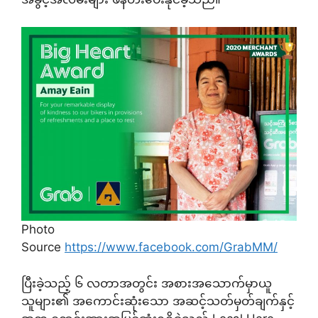
Photo
Source
https://www.facebook.com/GrabMM/
ပြီးခဲ့သည့် ၆ လတာအတွင်း အစားအသောက်မှာယူ
သူများ၏ အကောင်းဆုံးသော အဆင့်သတ်မှတ်ချက်နှင့်