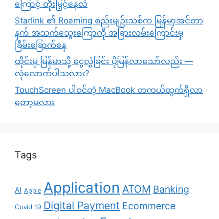
ကြောင့် တိုးမြှင့်နေလဲ
Starlink ၏ Roaming စည်းမျဉ်းသစ်က မြန်မာ့အင်တာ
နက် အသက်သွေးကြောကို အခြားလမ်းကြောင်းမှ
ခြိမ်းခြောက်နေ
ထိုင်းမှ မြန်မာသို့ ငွေလွှဲခြင်း ပိုမြန်လာသော်လည်း —
လုံလောက်ပါသလား?
TouchScreen ပါဝင်တဲ့ MacBook တကယ်ထွက်ရှိလာ
တော့မလား
Tags
Application
ATOM
Banking
AI
Apple
Digital Payment
Ecommerce
Covid 19