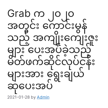
Grab က ၂၀၂၀
အတွင်း ကောင်းမွန်
သည့် အကျိုးကျေးဇူး
များ ပေးအပ်ခဲ့သည့်
မိတ်ဖက်ဆိုင်လုပ်ငန်း
များအား ရွေးချယ်
ဆုပေးအပ်
2021-01-28
by
Admin