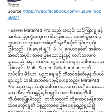
Photo
Source
https://web.facebook.com/Huaweimobil
eMM/
Huawei MatePad Pro သည် အလုပ်၊ သင်ကြားမှု နှင့်
အပန်းဖြေမှုတို့အတွက် မရှိမဖြစ်သော အဖော်မွန်တစ်ခု
ဟူသော အယူအဆတစ်ခုကိုဖန်တီးလိုက်ခြင်းလည်း
ဖြစ်သည်။ Huawei ရဲ့”1+8+N” ဂေဟစနစ်၏ အဓိက
အစိတ်အပိုင်း တစ်ခုဖြစ်သောဖုန်းနှင့် တက်ဘလက်
များသည် အနာဂတ်ဘ၀ တွင်အဓိကနေရာမှပါဝင်လာမှာ
ဖြစ်သည်။ Multi-Screen Collaboration သည်
လုပ်ငန်း၊ မီဒီယာ၊ ပညာရေးနှင့် တီထွင်ဖန်တီးမှုနယ်ပယ်
များတွင် တံခါးအသစ်များဖွင့်ပေးခဲ့သည်။ MatePad
Pro သည် နောက်ဆုံးပေါ်တက်ဘလက် အမျိုးအစားသာ
မက အီလက်ထရွန်းနစ်ပစ္စည်း အသစ်တစ်ခုကိုပါ
ကိုယ်စားပြုပါသည်။ တက်ဘလက် ကိုကောင်းမွန်သော
ဘဝနေထိုင်မှု၏ ပစ္စည်းတစ်ခုဖြစ်စေရန်ရည်ရွယ်၍
Huawei သည် ဆန်းသစ်တီထွင်သောတက်ဘလက်များ