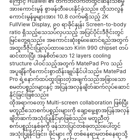
ကြောင့် Huawei ၏ တက်ဘလက်တီထွင်ဆန်းသစ်မှု
အားကောင်းမွန် စွာဖန်တီးပေးနိုင်ခဲ့သည်။ ထိုသာလွန်
ကောင်းမွန်မှုများအား 10.8 လက်မရှိသည့် 2K
FullView Display, ၉၀ ရာခိုင်နှုန်း Screen-to-body
ratio ရှိသည့်သေသပ်လှပသည့် အပြင်ပိုင်းဒီဇိုင်းတွင်
မြင်တွေ့ရသည်။ အကောင်းဆုံးစွမ်းဆောင်ရည်အတွက်
အထူးဒီဇိုင်းပြုလုပ်ထားသော Kirin 990 chipset တပ်
ဆင်ထားပြီး အနုစိတ်သော 12 layers cooling
structure ပါဝင်သည့်အတွက် MatePad Pro သည်
အပူချိန်ကိုကောင်းစွာထိန်းချုပ်နိုင်ပါသည်။ MatePad
Pro ရဲ့နောက်ထပ်ထူးခြားတဲ့အချက်သည်အခြားသော
စမတ်ပစ္စည်းများနှင့် အပြန်အလှန်ချိတ်ဆက်လုပ်ဆောင်
နိုင်ခြင်းဖြစ်သည်။
ထိုအရာကတော့ Multi-screen collaboration ဖြစ်ပြီး
မတူညီသောစက်ပစ္စည်းများကို ချော့မွေ့စွာအပြန်အလှန်
ချိတ်ဆက်အသုံးပြုနိုင်မှာဖြစ်သည်။ မတူညီတဲ့
စက်ပစ္စည်းနှစ်ခုကို ဖန်သားပြင်တစ်ခုတည်းပေါ်တွင်
အသုံးပြုနိုင်ခြင်း၊ ဖိုင်များ ကို တစ်နေရာမှတစ်နေရာသို့