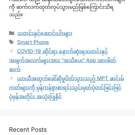
ကို ဆက်လက်ထုတ်လုပ်သွားမည်ဖြစ်ကြောင်းသိရ
သည်။
Categories
သတင်းနှင့်ဆောင်းပါးများ
Tags
Smart Phone
COVID-19 ဆိုင်ရာ နောက်ဆုံးရသတင်းနှင့်
အချက်အလက်များအား “အသိပေး” App အားမိတ်
ဆက်
ယာယီအထွက်ခေါ်ဆိုမှုပိတ်သွားသည့် MPT ဆင်းမ်
ကတ်များကို မှန်ကန်စွာစာရင်းသွင်းမှတ်ပုံတင်ခြင်းဖြင့်
ပုံမှန်အတိုင်း အသုံးပြုနိုင်
Recent Posts