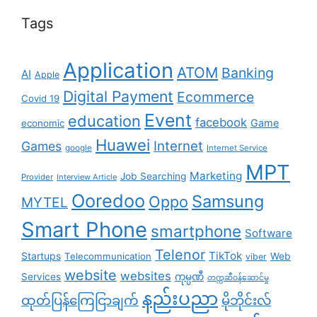
Tags
Application
ATOM
Banking
AI
Apple
Digital Payment
Ecommerce
Covid 19
Event
education
facebook
Game
economic
Huawei
Internet
Games
google
Internet Service
MPT
Marketing
Job Searching
Provider
Interview Article
Ooredoo
Samsung
Oppo
MYTEL
Smart Phone
smartphone
Software
Telenor
TikTok
Startups
Telecommunication
Web
viber
website
websites
Services
ကုမ္ပဏီ
တက္ကဆီဝန်ဆောင်မှု
နည်းပညာ
ထုတ်ပြန်ကြေငြာချက်
မိုဘိုင်းလ်