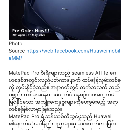
Photo
Source
https://web.facebook.com/Huaweimobil
eMM/
MatePad Pro စီးရီးများသည် seamless AI life ဂေ
ဟစနစ်အတွင်းလည်ပတ်ကာနောက် ထပ်ခြေလှမ်းတစ်ခု
ကို လှမ်းနိုင်ခဲ့သည်။ အနာဂတ်တွင် တက်ဘလက် သည်
ပစ္စည်း တစ်ခုအနေသာမဟုတ်ပဲ နေ့စဉ်ဘဝအတွက်မ
မြင်နိုင်သော အကျိုးကျေးဇူးများကိုပေးစွမ်းမည့် အရာ
တစ်ခုဖြစ်လာမှာဖြစ်သည်။
MatePad Pro ရဲ့ဆန်းသစ်တီထွင်မှုသည် Huawei
၏နောက်ဆုံးပေါ်နည်းပညာများမှ ဆင်းသက်လာခြင်း