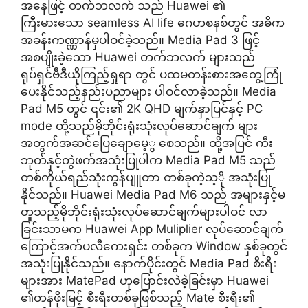
အနေဖြင့် တက်ဘလက် သည် Huawei ၏
ကြီးမားသော seamless AI life ဂေဟစနစ်တွင် အဓိက
အခန်းကဏ္ဏာန်မှပါဝင်ခဲ့သည်။ Media Pad 3 ဖြင့်
အစပျိုးခဲ့သော Huawei တက်ဘလက် များသည်
ရုပ်ရှင်ဗီဒီယိုကြည့်ရှုရာ တွင် ပထမတန်းစားအတွေ့ကြုံ
ပေးနိုင်သည့်နည်းပညာများ ပါဝင်လာခဲ့သည်။ Media
Pad M5 တွင် ၎င်း၏ 2K QHD မျက်နှာပြင်နှင့် PC
mode တို့သည်မိုဘိုင်းရုံးသုံးလုပ်ဆောင်ချက် များ
အတွက်အဆင်ပြေချောမေ့ွ စေသည်။ ထို့အပြင် ကီး
ဘုတ်နှင့်တွဲဖက်အသုံးပြုပါက Media Pad M5 သည်
တစ်ကိုယ်ရည်သုံးကွန်ပျူတာ တစ်ခုကဲ့သ့ို အသုံးပြု
နိုင်သည်။ Huawei Media Pad M6 သည် အများနှင့်မ
တူသည့်မိုဘိုင်းရုံးသုံးလုပ်ဆောင်ချက်များပါဝင် လာ
ခြင်းသာမက Huawei App Muliplier လုပ်ဆောင်ချက်
ကြောင့်အက်ပလီကေးရှင်း တစ်ခုက Window နှစ်ခုတွင်
အသုံးပြုနိုင်သည်။ နောက်ပိုင်းတွင် Media Pad စီးရီး
များအား MatePad ဟုပြောင်းလဲခဲ့ခြင်းမှာ Huawei
၏တန်ဖိုးမြင့် စီးရီးတစ်ခုဖြစ်သည့် Mate စီးရီး၏