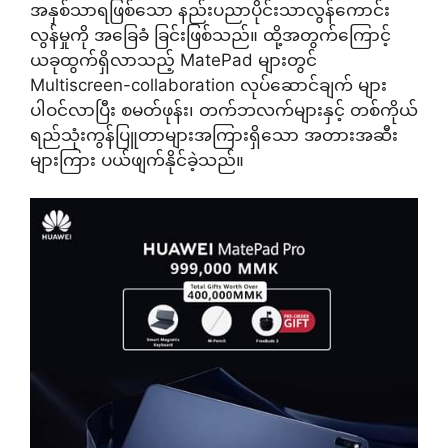
အနှစ်သာရဖြစ်သော နည်းပညာပိုင်းသာလွန်ကောင်း
လွန်မှုကို အခြေခံ ခြင်းဖြစ်သည်။ ထို့အတွက်ကြောင့်
ယခုထွက်ရှိလာသည့် MatePad များတွင်
Multiscreen-collaboration လုပ်ဆောင်ချက် များ
ပါဝင်လာပြီး စမတ်ဖုန်း၊ တက်ဘလက်များနှင့် တစ်ကိုယ်
ရည်သုံးကွန်ပြူတာများအကြားရှိသော အတားအဆီး
များကြား ပယ်ဖျက်နိုင်ခဲ့သည်။