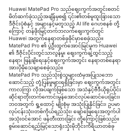
Huawei MatePad Pro သည်ဈေးကွက်အတွင်းစတင်
မိတ်ဆက်ခဲ့သည့်အချိန်မှစ၍ ၎င်း၏တစ်မူထူးခြားသော
ဒီဇိုင်းပုံစံနှင့် အများနှင့်မတူသည့် AI life ဂေဟစနစ် တို့
ကြောင့် တန်ဖိုးမြင့်တက်ဘလက်ဈေးကွက်တွင်
Huawei အတွက်နေရာတစ်ခုခိုင်မှာစေခဲ့သည်။
MatePad Pro ၏ ပွဲဦးထွက်အောင်မြင်မှုက Huawei
၏ ဒီဇိုင်းပိုင်းတွင်သာလွန်မှု၊ ဈေးကွက်ချဲ့ထွင်သည့်
နေရာ၊ ဖြန့်ချိရေးနှင့်ဈေးကွက်အတွင်း နေရာတစ်နေရာ
အားပိုမိုသေချာစေခဲ့သည်။
MatePad Pro သည်သုံးစွဲသူများထံမှအပြုသဘော
ဆောင်သည့် တုံ့ပြန်မှုများရရှိခြင်းမှာ ဈေးကွက်အတွင်း
ကာလကြာ လိုအပ်ချက်ဖြစ်သော အသံနှင့်ဗီဒီယိုရုပ်ပိုင်း
ဆိုင်ရာတိုးတက်ကောင်းမွန်အောင်လုပ်ဆောင်ပေးခြင်း၊
ဘဝအတွက် ရှု့ထောင့် မျိုးစုံမှ အသုံးပြုနိုင်ခြင်း၊ ဥပမာ
လုပ်ငန်းသုံး၊တစ်ကိုယ်ရည်သုံး၊ ဖျော်ဖြေရေးအတွက်ပါ
အသုံးဝင်အောင် ဖန်တီးထားခြင်း တို့ကြောင့်ဖြစ်သည်။
စွမ်းဆောင်ရည်မြင့်သောရုံးသုံးမိုဘိုင်းကိရိယာတစ်ခု