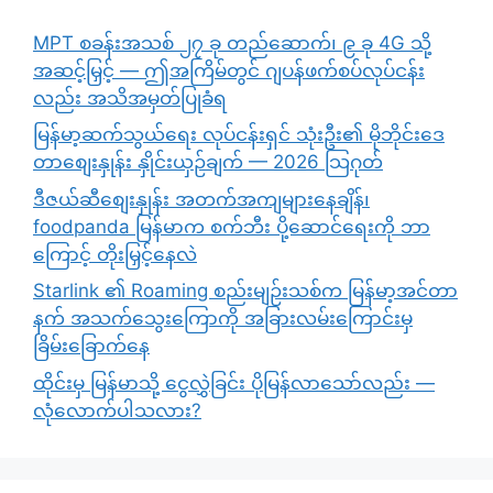
MPT စခန်းအသစ် ၂၇ ခု တည်ဆောက်၊ ၉ ခု 4G သို့
အဆင့်မြှင့် — ဤအကြိမ်တွင် ဂျပန်ဖက်စပ်လုပ်ငန်း
လည်း အသိအမှတ်ပြုခံရ
မြန်မာ့ဆက်သွယ်ရေး လုပ်ငန်းရှင် သုံးဦး၏ မိုဘိုင်းဒေ
တာစျေးနှုန်း နှိုင်းယှဉ်ချက် — 2026 သြဂုတ်
ဒီဇယ်ဆီစျေးနှုန်း အတက်အကျများနေချိန်၊
foodpanda မြန်မာက စက်ဘီး ပို့ဆောင်ရေးကို ဘာ
ကြောင့် တိုးမြှင့်နေလဲ
Starlink ၏ Roaming စည်းမျဉ်းသစ်က မြန်မာ့အင်တာ
နက် အသက်သွေးကြောကို အခြားလမ်းကြောင်းမှ
ခြိမ်းခြောက်နေ
ထိုင်းမှ မြန်မာသို့ ငွေလွှဲခြင်း ပိုမြန်လာသော်လည်း —
လုံလောက်ပါသလား?