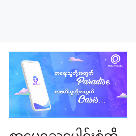
စာပေရသပေါင်းစုံကို