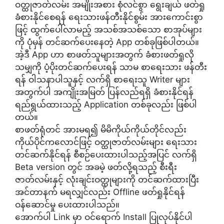
ဝတ္ထုဇာတ်လမ်း အမျိုးအစား စုံလင်စွာ ရွေးချယ် ဖတ်ရှု
ခံစားနိုင်စေရန် ရေးသားဖန်တီးနိုင်စွမ်း အားကောင်းစွာ
ဖြင့် ထွက်ပေါ်လာမည့် အသစ်အသစ်သော စာအုပ်များ
ကို ပုံမှန် တင်ဆက်ပေးနေတဲ့ App တစ်ခုဖြစ်ပါတယ်။
အဲ့ဒီ App ဟာ စာဖတ်သူများအတွက် ခံစားဖတ်ရှုလို
သမျှကို ပံ့ပိုးတင်ဆက်ပေးရန် သာမ စာရေးသား ဖန်တီး
ရန် ဝါသနာပါသူနှင့် လက်ရှိ စာရေးသူ Writer များ
အတွက်ပါ အကျိုးအမြတ် ပြန်လည်ရရှိ ခံစားနိုင်ရန်
ရည်ရွယ်ထားသည့် Application တစ်ခုလည်း ဖြစ်ပါ
တယ်။
စာဖတ်ရုံတင် အားမရ၍ မိမိကိုယ်ကိုယ်တိုင်လည်း
ကိုယ်ပိုင်ကလောင်ဖြင့် ဝတ္ထုဇာတ်လမ်းများ ရေးသား
တင်ဆက်နိုင်ရန် စီစဉ်ပေးထားပါသည့်အပြင် လက်ရှိ
Beta version တွင် အခမဲ့ ဖတ်လို့ရသည့် စီးရီး
ဇာတ်လမ်းနှင့် လုံးချင်းဝတ္ထုများကို တင်ဆက်ထားပြီး
အင်တာနက် မရလျှင်လည်း Offline ဖတ်ရှုနိုင်ရန်
ဝန်ဆောင်မှု ပေးထားပါသည်။
အောက်ပါ Link မှာ ဝင်ရောက် Install ပြုလုပ်နိုင်ပါ