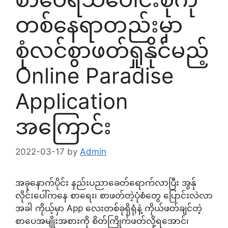
တစ်နေရာတည်းမှာ
စုံလင်စွာဖတ်ရှုနိုင်မည့်
Online Paradise
Application
အကြောင်း
2022-03-17
by
Admin
အခုနောက်ပိုင်း နည်းပညာခေတ်ရောက်လာပြီး အွန်ု
လိုင်းပေါ်ကနေ စာရေး၊ စာဖတ်တဲ့ပုံစံတွေ ပြောင်းလဲလာ
အခါ ကိုယ့်မှာ App လေးတစ်ခုရှိရုံနဲ့ ကိုယ်ဖတ်ချင်တဲ့
စာပေအမျိုးအစားကို စိတ်ကြိုက်ဖတ်လို့ရအောင်၊