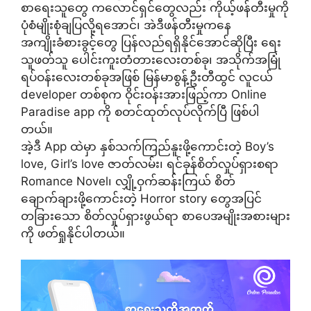
စာရေးသူတွေ ကလောင်ရှင်တွေလည်း ကိုယ့်ဖန်တီးမှုကို
ပုံစံမျိုးစုံချပြလို့ရအောင်၊ အဲဒီဖန်တီးမှုကနေ
အကျိုးခံစားခွင့်တွေ ပြန်လည်ရရှိနိုင်အောင်ဆိုပြီး ရေး
သူဖတ်သူ ပေါင်းကူးတံတားလေးတစ်ခု၊ အသိုက်အမြုံ
ရပ်ဝန်းလေးတစ်ခုအဖြစ် မြန်မာစွန့်ဦးတီထွင် လူငယ်
developer တစ်စုက ဝိုင်းဝန်းအားဖြည့်ကာ Online
Paradise app ကို စတင်ထုတ်လုပ်လိုက်ပြီ ဖြစ်ပါ
တယ်။
အဲ့ဒီ App ထဲမှာ နှစ်သက်ကြည်နူးဖို့ကောင်းတဲ့ Boy’s
love, Girl’s love ဇာတ်လမ်း၊ ရင်ခုန်စိတ်လှုပ်ရှားစရာ
Romance Novel၊ လျှို့ဝှက်ဆန်းကြယ် စိတ်
ချောက်ချားဖို့ကောင်းတဲ့ Horror story တွေအပြင်
တခြားသော စိတ်လှုပ်ရှားဖွယ်ရာ စာပေအမျိုးအစားများ
ကို ဖတ်ရှုနိုင်ပါတယ်။