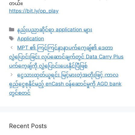
တယ်။
https://bit.ly/op_play
Categories
နည်းပညာဆိုင်ရာ application များ
Tags
Application
MPT ၏ ကြင်ကြင်နာနာပက်ကေ့ချ်၏ ဒေတာ
လွှဲပြောင်းခြင်း လုပ်ဆောင်ချက်တွင် Data Carry Plus
ပက်ကေ့ချ်ကို လွှဲပြောင်းပေးနိုင်ပြီဖြစ်
ငွေသားထုတ်ယူရင်း မြင့်မားတဲ့အတိုးဖြင့် ကာလ
ရှည်ငွေစုနိုင်မည့် enCash ဝန်ဆောင်မှုကို AGD bank
တွင်စတင်
Recent Posts