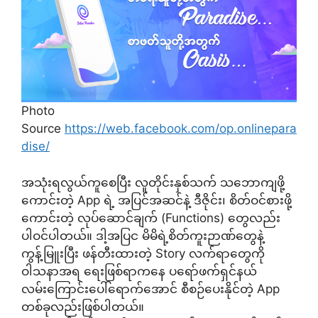
Photo
Source
https://web.facebook.com/op.onlinepara
dise/
အသုံးရလွယ်ကူစေပြီး လူတိုင်းနှစ်သက် သဘောကျဖို့
ကောင်းတဲ့ App ရဲ့ အပြင်အဆင်နဲ့ ဒီဇိုင်း၊ စိတ်ဝင်စားဖို့
ကောင်းတဲ့ လုပ်ဆောင်ချက် (Functions) တွေလည်း
ပါဝင်ပါတယ်။ ဒါ့အပြင မိမိရဲ့စိတ်ကူးဉာဏ်တွေနဲ့
ကွန့်မြူးပြီး ဖန်တီးထားတဲ့ Story လက်ရာတွေကို
ဝါသနာအရ ရေးဖြစ်ရာကနေ ပရော်ဖက်ရှင်နယ်
လမ်းကြောင်းပေါ်ရောက်အောင် စီစဉ်ပေးနိုင်တဲ့ App
တစ်ခုလည်းဖြစ်ပါတယ်။