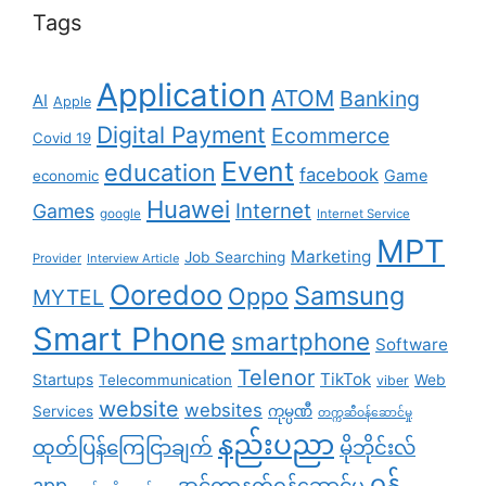
Tags
Application
ATOM
Banking
AI
Apple
Digital Payment
Ecommerce
Covid 19
Event
education
facebook
Game
economic
Huawei
Internet
Games
google
Internet Service
MPT
Marketing
Job Searching
Provider
Interview Article
Ooredoo
Samsung
Oppo
MYTEL
Smart Phone
smartphone
Software
Telenor
TikTok
Startups
Telecommunication
Web
viber
website
websites
Services
ကုမ္ပဏီ
တက္ကဆီဝန်ဆောင်မှု
နည်းပညာ
ထုတ်ပြန်ကြေငြာချက်
မိုဘိုင်းလ်
၀န်
app
အင်တာနက်ဝန်ဆောင်မှု