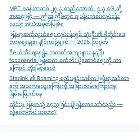
MPT စခန်းအသစ် ၂၇ ခု တည်ဆောက်၊ ၉ ခု 4G သို့
အဆင့်မြှင့် — ဤအကြိမ်တွင် ဂျပန်ဖက်စပ်လုပ်ငန်း
လည်း အသိအမှတ်ပြုခံရ
မြန်မာ့ဆက်သွယ်ရေး လုပ်ငန်းရှင် သုံးဦး၏ မိုဘိုင်းဒေ
တာစျေးနှုန်း နှိုင်းယှဉ်ချက် — 2026 သြဂုတ်
ဒီဇယ်ဆီစျေးနှုန်း အတက်အကျများနေချိန်၊
foodpanda မြန်မာက စက်ဘီး ပို့ဆောင်ရေးကို ဘာ
ကြောင့် တိုးမြှင့်နေလဲ
Starlink ၏ Roaming စည်းမျဉ်းသစ်က မြန်မာ့အင်တာ
နက် အသက်သွေးကြောကို အခြားလမ်းကြောင်းမှ
ခြိမ်းခြောက်နေ
ထိုင်းမှ မြန်မာသို့ ငွေလွှဲခြင်း ပိုမြန်လာသော်လည်း —
လုံလောက်ပါသလား?