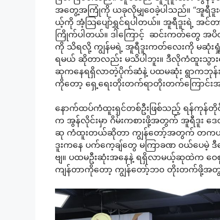
အတွေ့အကြုံကို ယခုလိုမျှ၀ေခဲ့ပါသည်။ “အူရီ
ယ့်ကို အံ့သြပျော်ရွှင်ရပါတယ်။ အူရီဒူးရဲ့ အင်တာန
ကြိုက်ပါတယ်။ ဒါကြောင့် ဆင်းကတ်တွေ အပိတ်
ကို သိရလို့ ကျွန်မရဲ့ အူရီဒူးကတ်လေးကို မဆုံး
ရမယ် ဆိုတာလည်း မသိပါဘူး။ ဒီလိုကံထူးသွာ
ဆုကနေရရှိလာတဲ့ပိုက်ဆံနဲ့ ပထမဆုံး ရွာကဘုန်
ကိုတော့ ရှေ့ရေးတိုးတက်ရာတိုးတက်ကြောင်းအ
နောက်ထပ်ကံထူးရှင်တစ်ဦးဖြစ်သည့် ရန်ကုန်တိုင်းဒ
က အွန်လိုင်းမှာ ဂိမ်းကစားဖို့အတွက် အူရီဒူ
ဆု ကံထူးတယ်ဆိုတာ ကျွန်တော့်အတွက် တကယ့်က
ဒူးကနေ ပက်ကေ့ချ်တွေ မကြာခဏ ၀ယ်ပေမဲ့ ဒီလေ
ဗျ။ ပထမဦးဆုံးအနေနဲ့ ရရှိလာမယ့်ဆုထဲက ဝေစုအ
ကျန်တာကိုတော့ ကျွန်တော့်ဘ၀ တိုးတက်ဖို့အတွ