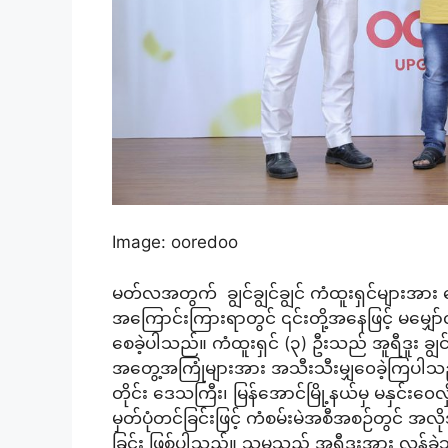
Image: ooredoo
မတ်လအတွက် ချွင်ချွင်ချွင် ကံထူးရှင်များအား
အကြောင်းကြားရာတွင် ၎င်းတို့အနေဖြင့် မမျှော
စေခဲ့ပါသည်။ ကံထူးရှင် (၃) ဦးသည် အူရီဒူး ချွင်
အတွေ့အကြုံများအား အသီးသီးမျှ၀ေခဲ့ကြပါသည
တိုင်း ဒေသကြီး၊ မြန်အောင်မြို့နယ်မှ မနှင်း
မှတ်ပုံတင်ခြင်းဖြင့် ကံစမ်းမဲအစီအစဉ်တွင် အ
ခြင်း ဖြစ်ပါသည်။ သူမသည် အူရီဒူးအား လွန်ခဲ့သ