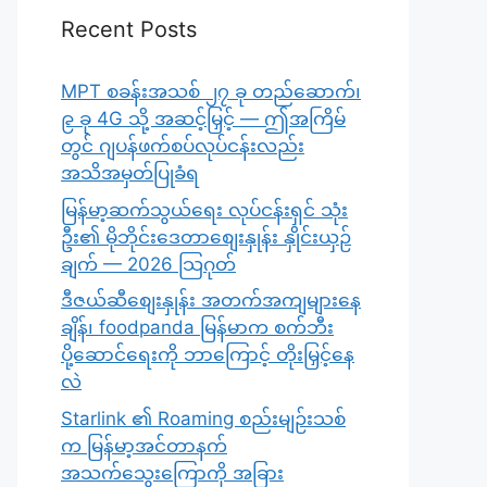
Recent Posts
MPT စခန်းအသစ် ၂၇ ခု တည်ဆောက်၊
၉ ခု 4G သို့ အဆင့်မြှင့် — ဤအကြိမ်
တွင် ဂျပန်ဖက်စပ်လုပ်ငန်းလည်း
အသိအမှတ်ပြုခံရ
မြန်မာ့ဆက်သွယ်ရေး လုပ်ငန်းရှင် သုံး
ဦး၏ မိုဘိုင်းဒေတာစျေးနှုန်း နှိုင်းယှဉ်
ချက် — 2026 သြဂုတ်
ဒီဇယ်ဆီစျေးနှုန်း အတက်အကျများနေ
ချိန်၊ foodpanda မြန်မာက စက်ဘီး
ပို့ဆောင်ရေးကို ဘာကြောင့် တိုးမြှင့်နေ
လဲ
Starlink ၏ Roaming စည်းမျဉ်းသစ်
က မြန်မာ့အင်တာနက်
အသက်သွေးကြောကို အခြား