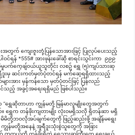
ဲသူများအတွက် ကျေးဇူးတုံ့ပြန်သောအားဖြင့် ပြုလုပ်ပေးသည့်
ပါဝင်ရန် *555# အားဖုန်းခေါ်ဆို စာရင်းသွင်းကာ ၉၉၉
ိုမှုပက်ကေ့ချ်၀ယ်ယူသူတိုင်း လစဥ် ရွှေ (၅)ကျပ်သားဆု
ီဒူးမှ ဆင်းကတ်မှတ်ပုံတင်ရန် မက်ဆေ့ရရှိထားသည့်
်များအား မှန်ကန်သော မှတ်ပုံတင်ဖြင့် ပြန်လည်
ိုင်သည့် အခွင့်အရေးရရှိမည် ဖြစ်ပါသည်။
“ရွှေဆိုတာဟာ ကျွန်မတို့ မြန်မာလူမျိုးတွေအတွက်
ရွှေက တန်ဖိုးကျတာမျိုး လုံးဝမရှိသလို ရှိတန်ဆာ မရှိ
မိမိတို့ဘဝလိုအပ်ချက်တွေကို ဖြည့်ဆည်းဖို့ အချိန်မရွေး
ျွန်မတို့အနေနဲ့ အူရီဒူးသုံးစွဲသူတွေကို အခြား
 တကယ့်ကို တန်ဖိုးရှိတဲ့ ရွှေသားဆုကြီးတွေ ရွေးချယ်