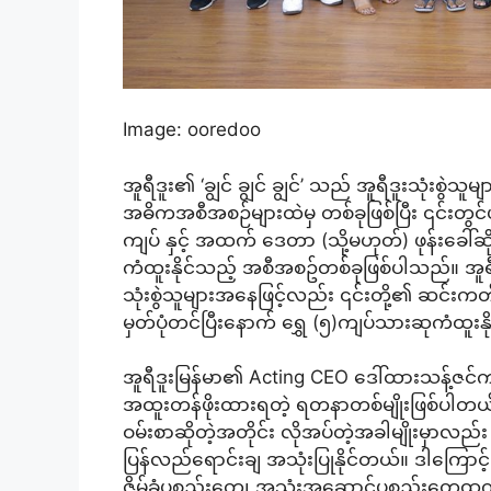
Image: ooredoo
အူရီဒူး၏ ‘ချွင် ချွင် ချွင်’ သည် အူရီဒူးသုံးစွ
အဓိကအစီအစဉ်များထဲမှ တစ်ခုဖြစ်ပြီး ၎င်းတွင်
ကျပ် နှင့် အထက် ဒေတာ (သို့မဟုတ်) ဖုန်းခေါ်ဆ
ကံထူးနိုင်သည့် အစီအစဥ်တစ်ခုဖြစ်ပါသည်။ အူရ
သုံးစွဲသူများအနေဖြင့်လည်း ၎င်းတို့၏ ဆင်းကတ
မှတ်ပုံတင်ပြီးနောက် ရွှေ (၅)ကျပ်သားဆုကံထူးန
အူရီဒူးမြန်မာ၏ Acting CEO ဒေါ်ထားသန့်ဇင်က 
အထူးတန်ဖိုးထားရတဲ့ ရတနာတစ်မျိုးဖြစ်ပါတယ်။ 
ဝမ်းစာဆိုတဲ့အတိုင်း လိုအပ်တဲ့အခါမျိုးမှာလည်း 
ပြန်လည်ရောင်းချ အသုံးပြုနိုင်တယ်။ ဒါကြောင့် က
ဇိမ်ခံပစ္စည်းတွေ၊ အသုံးအဆောင်ပစ္စည်းတွေထက်