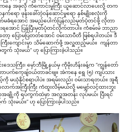
ဒူးကနေ အခုလို ကံကောင်းမှုကြီး ယူဆောင်လာပေးလို့ တက
က်ရော ဖုန်းခေါ်တဲ့၀န်ဆောင်မှုရော နှစ််မျိုးစလုံးကို
မခံရအောင် အမည်ပေါက်ပြန်လည်မှတ်ပုံတင်ဖို့ လိုတာ
ရှုံးရအောင် ပြန်ပြီးမှတ်ပုံတင်လိုက်တာပါ။ ကံစမ်းမဲ ဘာညာ
းတော့ ပြောမပြတတ်အောင် ဝမ်းသာပီတိ ဖြစ်ရပါတယ်။ ဒီ
းကြီးကျောင်းမှာ သိမ်ဆောက်ဖို့ အလှူထည့်မယ်။ ကျန်တာ
တွက် သုံးမယ်” ဟု ပြောကြားခဲ့ပါသည်။
ေသကြီး၊ မှော်ဘီမြို့နယ်မှ ကိုမိုးဟိန်းခန့်က “ကျွန်တော်
း ဒေတာပက်ကေ့ချ်၀ယ်တာခင်ဗျ။ အဲကနေ ရွေ (၅) ကျပ်သား
ို မယုံနိုင်စရာပါပဲ။ အရမ်းလည်း ၀မ်းသာရတယ်။ အူရီ
ာက်အကြီးကြီး ကံထူးလိမ့်မယ်လို့ မမျှော်လင့်ထားဘူး
ချို့ကို ရပ်ကွက်ထဲမှာ အလှူအတန်း လုပ်မယ်၊ ပြီးရင်
က် သုံးမယ်။” ဟု ပြောကြားခဲ့ပါသည်။