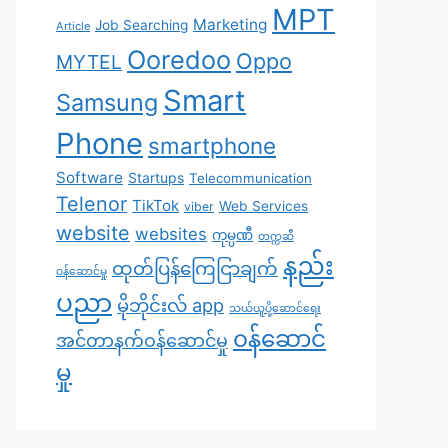
MPT
Marketing
Job Searching
Article
Ooredoo
Oppo
MYTEL
Smart
Samsung
Phone
smartphone
Software
Startups
Telecommunication
Telenor
TikTok
Web Services
viber
website
websites
ကုမ္ပဏီ
တက္ကဆီ
နည်း
ထုတ်ပြန်ကြေငြာချက်
ဝန်ဆောင်မှု
ပညာ
မိုဘိုင်းလ် app
သယ်ယူပို့ဆောင်ရေး
၀န်ဆောင်
အင်တာနက်ဝန်ဆောင်မှု
မှု