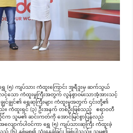
 ရွှေ (၅) ကျပ်သား ကံထူးကြောင်း အူရီဒူးမှ ဆက်သွယ်
်လင့်သော ကံထူးမှုကြီးအတွက် လွန်စွာဝမ်းသာအံ့အားသင့်
ချွင်ချွင်၏ ရွှေဆုကြီးများ ကံထူးမှုအတွက် ၎င်းတို့၏
်။ ကံထူးရှင် (၃) ဦးအနက် တစ်ဦးဖြစ်သည့် ဧရာ၀တီ
၀ေလှိုင်က သူမ၏ ဆင်းကတ်ကို အောင်မြင်စွာပြန်လည်
လိုအလျောက်ပါဝင်ကာ ရွှေ (၅) ကျပ်သားဆုကြီး ကံထူးခဲ့
ည့် (၆) နှစ်မှစ၍ သုံးနေခဲ့ခြင်း ဖြစ်ပါသည်။ သူမ၏