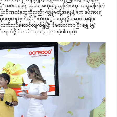
ျွင်” အစီအစဉ်ရဲ့ ယခင် အထူးရွှေဆုကြီးတွေ ကံထူးခဲ့ကြတဲ့
ြောင်းအလဲတွေကိုလည်း ကျွန်မတို့အနေနဲ့ ကျေနပ်အားရ
သူတွေလည်း ဒီလိုမျိုးကံထူးခွင့်တွေရရှိအောင် အူရီဒူး
ဆက်လက်လုပ်ဆောင်လျက်ရှိပြီး ဒီမတ်လကစပြီး ရွှေ (၅)
လျက်ရှိပါတယ်” ဟု ပြောကြားခဲ့ပါသည်။