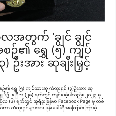
်လအတွက် ‘ချွင် ချွင်
အစဉ်၏ ရွှေ (၅) ကျပ်
 ဦးအား ဆုချီးမြှင့်
စီအစဥ်၏ ရွှေ (၅) ကျပ်သားဆု ကံထူးရှင် (၃)ဦးအား ဆု
်ရုံးချုပ်၌ ဧပြီလ (၂၈) ရက်တွင် ကျင်းပခဲ့ပါသည်။ ၂၀၂၃ ခု
ပြီလ (၆) ရက်တွင် အူရီဒူးမြန်မာ Facebook Page မှ တစ်
ချယ်ကာ ကံထူးရှင်များအား ဖုန်းခေါ်ဆိုအကြောင်းကြားခဲ့