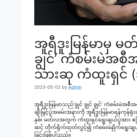
အူရီဒူးမြန်မာမှ မတ
ချွင်’ ကံစမ်းမဲအစီ
သားဆု ကံထူးရှင် (၃)
2023-05-02
by
Admin
အူရီဒူးမြန်မာသည်‘ချွင် ချွင် ချွင်’ ကံစမ်းမဲအ
ချီးမြှင့်ပွဲအခမ်းအနားကို အူရီဒူးမြန်မာရန်ကုန
နှစ်၊ မတ်လအတွက် ကံထူးရှင်ရွေးချယ်ပွဲအား ဧ
ဆင့် တိုက်ရိုက်ထုတ်လွှင့်၍ ကံစမ်းမဲနှိုက်ရွေး
ခြင်းဖြစ်ပါသည်။