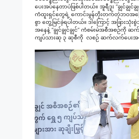
ပေးအပ်နေတာပဲဖြစ်ပါတယ်။ အူရီဒူး “ချွင်ချွင်ခ
ကံထူးရှင်တွေရဲ့ ကောင်းမွန်တိုးတက်တဲ့ဘဝအပ
စွာ တွေ့မြင်ခဲ့ရပါတယ်။ ဒါကြောင့် အခြားသုံးစွဲ
အနေနဲ့ “ချွင်ချွင်ချွင်” ကံစမ်းမဲအစီအစဉ်ကို 
ကျပ်သားဆု ၃ ဆုစီကို လစဉ် ဆက်လက်ပေးအပ်