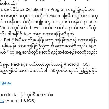
စ်ပါတယ်။
။ နောက်ပိုင်းမှာ Certification Program တွေပြုလုပ်ပေး
်ထားတဲ့အမှတ်တွေရတယ်ဆိုရင် Exam ဖြေဖို့အတွက်ဘာတွေ
ောက်ထားနိုင်တယ်ဆိုတာမျိုးတွေ၊ ကျောင်းသားနဲ့ဆရာ one-
Skill Check လုပ်မယ်။ Level ဘယ်လောက်ရောက်နေတယ်ဆို
တယ်။ ဒါ့အပြင် App ထဲမှာ စကားပြောလို့ရတဲ့
တယ်။ Bot ပုံစံမျိုးထည့်ပေးပြီးတော့ အပြန်အလှန် စကားပြော
ation မှန်မမှန်၊ ဘာတွေပြင်ဖို့လိုတယ် စတာတွေကိုလည်း App
ိပါတယ် ” ဟု ရှေ့ဆက်လုပ်ဆောင်မည့်အစီအစဉ်တွေကိုလည်း
်ခုမှာ Package ဝယ်ထားလိုက်တာနဲ့ Android, iOS,
ှာလည်းဖြစ်ပါတယ်။အောက်ပါ link မှာဝင်ရောက်ကြည့်ရှုနိုင်
ingapp
် Install ပြုလုပ်နိုင်ပါတယ်။
ms
(Android & iOS)