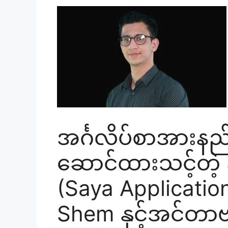
အင်္ဂလိပ်စာအားနည်
ဆောင်ထားသင့်တဲ့ 
(Saya Applicatio
Shem နှင့်အင်တာဗ