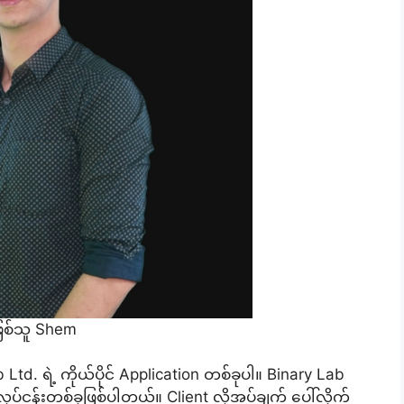
ြစ်သူ Shem
td. ရဲ့ ကိုယ်ပိုင် Application တစ်ခုပါ။ Binary Lab
်ငန်းတစ်ခုဖြစ်ပါတယ်။ Client လိုအပ်ချက် ပေါ်လိုက်