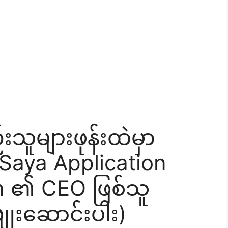
းသူများဖုန်းထဲမှာ
Saya Application
n ၏ CEO ဖြစ်သူ
ျုးဆောင်းပါး)