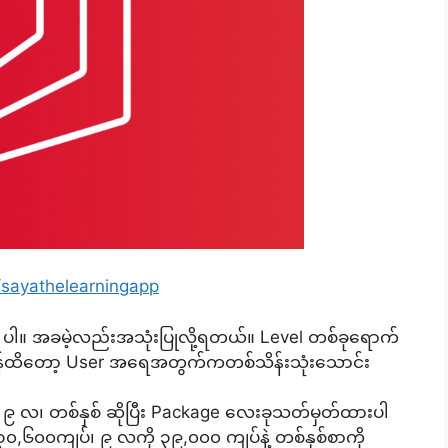
sayathelearningapp
 ပါ။ အခမဲ့လည်းအသုံးပြုလို့ရတယ်။ Level တစ်ခုရောက်
ုချိန်ထိတော့ User အရေအတွက်ကတစ်သိန်းသုံးသောင်း
 ၉ လ၊ တစ်နှစ် ဆိုပြီး Package လေးခုသတ်မှတ်ထားပါ
,၆၀၀ကျပ်၊ ၉ လကို ၃၉,၀၀၀ ကျပ်နဲ့ တစ်နှစ်စာကို