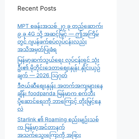
Recent Posts
MPT စခန်းအသစ် ၂၇ ခု တည်ဆောက်၊
၉ ခု 4G သို့ အဆင့်မြှင့် — ဤအကြိမ်
တွင် ဂျပန်ဖက်စပ်လုပ်ငန်းလည်း
အသိအမှတ်ပြုခံရ
မြန်မာ့ဆက်သွယ်ရေး လုပ်ငန်းရှင် သုံး
ဦး၏ မိုဘိုင်းဒေတာစျေးနှုန်း နှိုင်းယှဉ်
ချက် — 2026 သြဂုတ်
ဒီဇယ်ဆီစျေးနှုန်း အတက်အကျများနေ
ချိန်၊ foodpanda မြန်မာက စက်ဘီး
ပို့ဆောင်ရေးကို ဘာကြောင့် တိုးမြှင့်နေ
လဲ
Starlink ၏ Roaming စည်းမျဉ်းသစ်
က မြန်မာ့အင်တာနက်
အသက်သွေးကြောကို အခြား