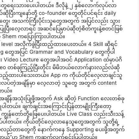
 တွေရေးသားပေးပါတယ်။ ဒီလိုနဲ့ ၂ နှစ်လောက်လုပ်လာ
်ဆိုပြီးကျနော်တို့ co-founder တွေတိုင်ပင်ရင်း daily
့သူတွေ၊ အသက်ကြီးပိုင်းသူတွေအတွက် အပြင်လည်း သွား
ုပြီးလေ့လာရင် အဆင်ပြေမှာပဲဆိုတဲ့စိတ်ကူးနဲ့စတင်ဖြစ်
်သူ Shem ကပြောကြားပါတယ်။
 level အလိုက်ခွဲပြီးထည့်ထားပေးတယ်။ 4 Skill ဆိုရင်
ing တွေအပြင် Grammar and Vocabulary တွေကိုပါ
Video Lecture တွေအပါအဝင် Application ထဲမှာပဲဂိ
video တစ်ခုကြည့်ပြီးတိုင်း မိမိဘယ်လောက်နားလည်လဲဆို
n ထည့်ထားပါသေးတယ်။ App က ကိုယ်တိုင်လေ့လာချင်သူ
ပ်တဲ့အချိန်မှာ လေ့လာတဲ့ သူတွေ အတွက် content
ါတယ်။
ချိန်အသုံးပြုဖို့အတွက် Ask ဆိုတဲ့ Function လေးတစ်ခု
ု့ရပါတယ်။ ချက်ချင်းအကြောင်းပြန်တာမျိုးကြီးတော့
ြီး ကျွန်တော်တို့ဖြေပေးပါတယ်။ Live Class လည်းသီးသန့်
ုပ်ပါတယ်။ ကိုယ်တိုင်လေ့လာနေသူတွေအတွက် သူတို့ရဲ့
းမလည်တာတွေကို နောက်ကနေ Supporting ပေးဖို့အတွက်
ပါတယ်”ဟု Shem ကဆက်လက်ရှင်းပြပါတယ်။