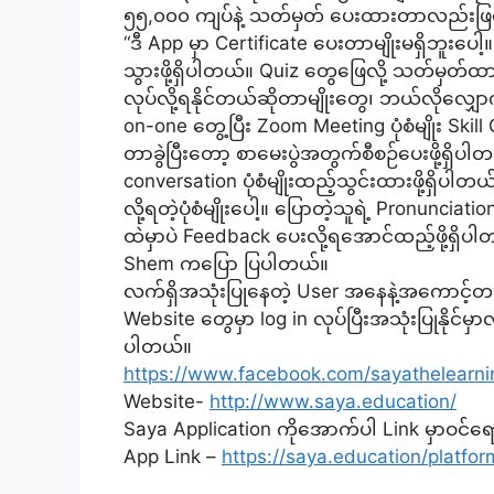
၅၅,၀၀၀ ကျပ်နဲ့ သတ်မှတ် ပေးထားတာလည်းဖြ
“ဒီ App မှာ Certificate ပေးတာမျိုးမရှိဘူးပေါ့
သွားဖို့ရှိပါတယ်။ Quiz တွေဖြေလို့ သတ်မှတ
လုပ်လို့ရနိုင်တယ်ဆိုတာမျိုးတွေ၊ ဘယ်လိုလျှ
on-one တွေ့ပြီး Zoom Meeting ပုံစံမျိုး 
တာခွဲပြီးတော့ စာမေးပွဲအတွက်စီစဉ်ပေးဖို့ရှိပါ
conversation ပုံစံမျိုးထည့်သွင်းထားဖို့ရှိပါ
လို့ရတဲ့ပုံစံမျိုးပေါ့။ ပြောတဲ့သူရဲ့ Pronunci
ထဲမှာပဲ Feedback ပေးလို့ရအောင်ထည့်ဖို့ရှ
Shem ကပြော ပြပါတယ်။
လက်ရှိအသုံးပြုနေတဲ့ User အနေနဲ့အကောင့်တစ
Website တွေမှာ log in လုပ်ပြီးအသုံးပြုနိုင်မ
ပါတယ်။
https://www.facebook.com/sayathelearn
Website-
http://www.saya.education/
Saya Application ကိုအောက်ပါ Link မှာဝင်ရောက
App Link –
https://saya.education/platfor