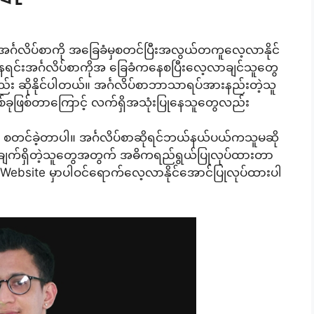
အင်္ဂလိပ်စာကို အခြေခံမှစတင်ပြီးအလွယ်တကူလေ့လာနိုင်
ာနေရင်းအင်္ဂလိပ်စာကိုအ ခြေခံကနေစပြီးလေ့လာချင်သူတွေ
်း ဆိုနိုင်ပါတယ်။ အင်္ဂလိပ်စာဘာသာရပ်အားနည်းတဲ့သူ
 တစ်ခုဖြစ်တာကြောင့် လက်ရှိအသုံးပြုနေသူတွေလည်း
ှာ စတင်ခဲ့တာပါ။ အင်္ဂလိပ်စာဆိုရင်ဘယ်နယ်ပယ်ကသူမဆို
ခံယူချက်ရှိတဲ့သူတွေအတွက် အဓိကရည်ရွယ်ပြုလုပ်ထားတာ
င် Website မှာပါဝင်ရောက်လေ့လာနိုင်အောင်ပြုလုပ်ထားပါ