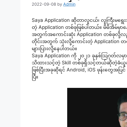
2022-09-08
by
Admin
Saya Application ဆိုတာလူငယ်၊ လူကြီးမရွေး
တဲ့ Application တစ်ခုဖြစ်ပါတယ်။ မိမိအိမ်မှ
အတွက်အကောင်းဆုံး Application တစ်ခုလို့လည
တိုင်းအတွက် သုံးလို့ကောင်းတဲ့ Application
များပြားလို့နေပါတယ်။
Saya Application ကို ၂၀၂၁ ခုနှစ်သြဂုတ်လမ
သိထားသင့်တဲ့ Skill တစ်ခုရှိသင့်တယ်ဆိုတဲ့
ဖြစ်ပြီးအခုဆိုရင် Android, iOS ဖုန်းတွေအပြ
ပြီ။