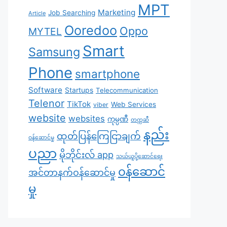
MPT
Marketing
Job Searching
Article
Ooredoo
Oppo
MYTEL
Smart
Samsung
Phone
smartphone
Software
Startups
Telecommunication
Telenor
TikTok
Web Services
viber
website
websites
ကုမ္ပဏီ
တက္ကဆီ
နည်း
ထုတ်ပြန်ကြေငြာချက်
ဝန်ဆောင်မှု
ပညာ
မိုဘိုင်းလ် app
သယ်ယူပို့ဆောင်ရေး
၀န်ဆောင်
အင်တာနက်ဝန်ဆောင်မှု
မှု