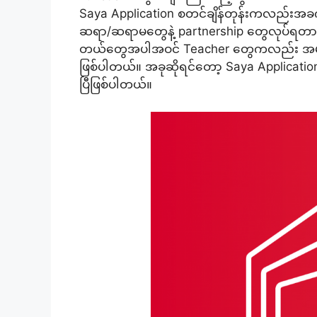
Saya Application စတင်ချိန်တုန်းကလည်းအခ
ဆရာ/ဆရာမတွေနဲ့ partnership တွေလုပ်ရတာတွ
တယ်တွေအပါအဝင် Teacher တွေကလည်း အများကြ
ဖြစ်ပါတယ်။ အခုဆိုရင်တော့ Saya Application
ပြီဖြစ်ပါတယ်။