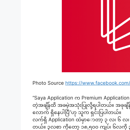
Photo Source
https://www.facebook.com/
“Saya Application က Premium Application
တဲ့အချိန်ထိ အခမဲ့အသုံးပြုလို့ရပါတယ်။ အခ
လောက် ရှိနေပါပြီ”ဟု သူက ရှင်းပြပါတယ်။
လက်ရှိ Application ထဲမှာောတာ့ ၃ လ၊ ၆ လ၊
တယ်။ ၃လစာ ကိုတော့ ၁၈,၅၀၀ ကျပ်၊ ၆လကို ၃၀