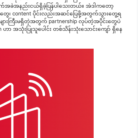
က်အခဲအနည်းငယ်ရှိခဲ့ပြန်ပါသေးတယ်။ အဲဒါကတော့
ေ၊ content ပိုင်းလည်းအဆင်ပြေဖို့အတွက်သွားတွေ့ရ
ီးမရှိတဲ့အတွက် partnership လုပ်တဲ့အပိုင်းတွေပဲ
 ဟာ အသုံးပြုသူပေါင်း တစ်သိန်းသုံးသောင်းကျော် ရှိနေ