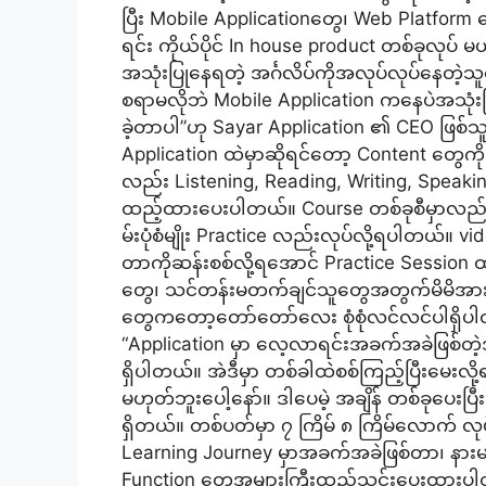
ပြီး Mobile Applicationတွေ၊ Web Platform
ရင်း ကိုယ်ပိုင် In house product တစ်ခုလုပ် မယ
အသုံးပြုနေရတဲ့ အင်္ဂလိပ်ကိုအလုပ်လုပ်နေတဲ
စရာမလိုဘဲ Mobile Application ကနေပဲအသုံးပြ
ခဲ့တာပါ”ဟု Sayar Application ၏ CEO ဖြစ
Application ထဲမှာဆိုရင်တော့ Content တွေကို
လည်း Listening, Reading, Writing, Speak
ထည့်ထားပေးပါတယ်။ Course တစ်ခုစီမှာလည်း 
မ်းပုံစံမျိုး Practice လည်းလုပ်လို့ရပါတယ်။ 
တာကိုဆန်းစစ်လို့ရအောင် Practice Sessio
တွေ၊ သင်တန်းမတက်ချင်သူတွေအတွက်မိမိအားလ
တွေကတော့တော်တော်လေး စုံစုံလင်လင်ပါရှိပ
“Application မှာ လေ့လာရင်းအခက်အခဲဖြစ်တဲ့အ
ရှိပါတယ်။ အဲဒီမှာ တစ်ခါထဲစစ်ကြည့်ပြီးမေးလိ
မဟုတ်ဘူးပေါ့နော်။ ဒါပေမဲ့ အချိန် တစ်ခုပေးပ
ရှိတယ်။ တစ်ပတ်မှာ ၇ ကြိမ် ၈ ကြိမ်လောက် လ
Learning Journey မှာအခက်အခဲဖြစ်တာ၊ နာ
Function တွေအများကြီးထည့်သွင်းပေးထား