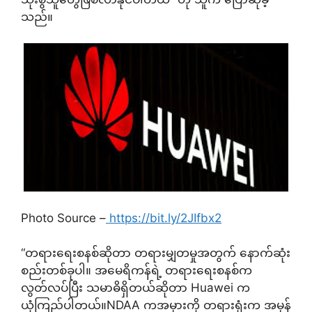
သည်။
Photo Source –
https://bit.ly/2JIfbx2
“တရားရေးစနစ်ဆိုတာ တရားမျှတမှုအတွက် နောက်ဆုံး
စည်းတစ်ခုပါ။ အမေရိကန်ရဲ့ တရားရေးစနစ်က
လွတ်လပ်ပြီး သမာဓိရှိတယ်ဆိုတာ Huawei က
ယုံကြည်ပါတယ်။NDAA ကအမှားကို တရားရုံးက အမှန်