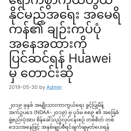
နိုင်မည့်အရေး အမေရိ
ကန်၏ ချဉ်းကပ်ပုံ
အနေအထားကို
ပြင်ဆင်ရန် Huawei
မှ တောင်းဆို
2019-05-30
by
Admin
၂၀၁၉ ခုနှစ် အမျိုးသားကာကွယ်ရေး ခွင့်ပြုမိန့်
အက်ဥပဒေ (NDAA-၂၀၁၉) မှ ပုဒ်မ ၈၈၉ ၏ အခြေခံ
ဖွဲ့စည်းပုံအား စိန်ခေါ်သည့်လုပ်ငန်းစဉ် တစ်စိတ် တစ်
ဒေသအနေဖြင့် အနှစ်ချုပ်စီရင်ချက်ချမှတ်ပေးရန်