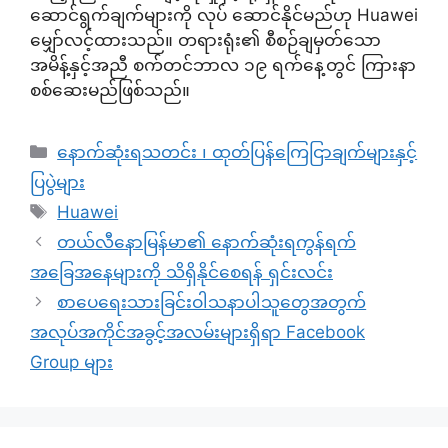
ဆောင်ရွက်ချက်များကို လုပ် ဆောင်နိုင်မည်ဟု Huawei
မျှော်လင့်ထားသည်။ တရားရုံး၏ စီစဉ်ချမှတ်သော
အမိန့်နှင့်အညီ စက်တင်ဘာလ ၁၉ ရက်နေ့တွင် ကြားနာ
စစ်ဆေးမည်ဖြစ်သည်။
Categories
နောက်ဆုံးရသတင်း ၊ ထုတ်ပြန်ကြေငြာချက်များနှင့်
ပြပွဲများ
Tags
Huawei
တယ်လီနောမြန်မာ၏ နောက်ဆုံးရကွန်ရက်
အခြေအနေများကို သိရှိနိုင်စေရန် ရှင်းလင်း
စာပေရေးသားခြင်းဝါသနာပါသူတွေအတွက်
အလုပ်အကိုင်အခွင့်အလမ်းများရှိရာ Facebook
Group များ