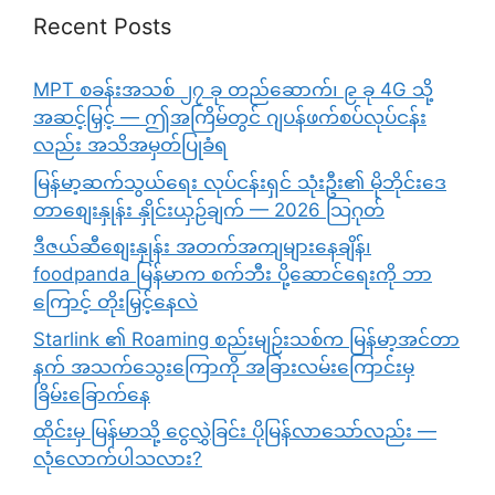
Recent Posts
MPT စခန်းအသစ် ၂၇ ခု တည်ဆောက်၊ ၉ ခု 4G သို့
အဆင့်မြှင့် — ဤအကြိမ်တွင် ဂျပန်ဖက်စပ်လုပ်ငန်း
လည်း အသိအမှတ်ပြုခံရ
မြန်မာ့ဆက်သွယ်ရေး လုပ်ငန်းရှင် သုံးဦး၏ မိုဘိုင်းဒေ
တာစျေးနှုန်း နှိုင်းယှဉ်ချက် — 2026 သြဂုတ်
ဒီဇယ်ဆီစျေးနှုန်း အတက်အကျများနေချိန်၊
foodpanda မြန်မာက စက်ဘီး ပို့ဆောင်ရေးကို ဘာ
ကြောင့် တိုးမြှင့်နေလဲ
Starlink ၏ Roaming စည်းမျဉ်းသစ်က မြန်မာ့အင်တာ
နက် အသက်သွေးကြောကို အခြားလမ်းကြောင်းမှ
ခြိမ်းခြောက်နေ
ထိုင်းမှ မြန်မာသို့ ငွေလွှဲခြင်း ပိုမြန်လာသော်လည်း —
လုံလောက်ပါသလား?