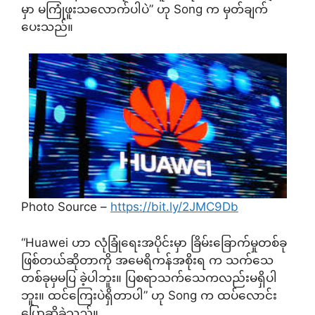
မှာ မကြုံဖူးသလောက်ပါပဲ” ဟု Song က မှတ်ချက်
ပေးသည်။
Photo Source –
https://bit.ly/2JMC9Db
“Huawei ဟာ လုံခြုံရေးအပိုင်းမှာ ခြိမ်းခြောက်မှုတစ်ခု
ဖြစ်တယ်ဆိုတာကို အမေရိကန်အစိုးရ က သက်သေ
တစ်ခုမှမပြ ခဲ့ပါဘူး။ ပြစရာသက်သေကလည်းမရှိပါ
ဘူး။ ထင်ကြေးပဲရှိတာပါ” ဟု Song က ထပ်လောင်း
ပြောဆိုခဲ့သည်။