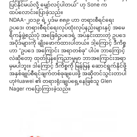
ပြင်နိုင်မယ်လို့ မျှော်လင့်ပါတယ်” ဟု Sone က
ထပ်လောင်းပြောခဲ့သည်။
NDAA-၂၀၁၉ ရဲ့ ပုဒ်မ ၈၈၉ ဟာ တရားစီရင်ရေး
ဥပဒေ၊ တရားစီရင်ရေးလုပ်ထုံးလုပ်နည်းများနှင့် အမေ
ရိကန်ဖွဲ့စည်းပုံ အခြေခံဥပဒေရဲ့ အပ်နှင်းထားတဲ့ ဥပဒေ
အပိုဒ်များကို ချိုးဖောက်ထားပါတယ်။ ဒါ့ကြောင့် ဒီကိစ္စ
ဟာ “ဥပဒေ အကြောင်း အရာတစ်ခု” ပါပဲ။ ဘာကြောင့်
လဲဆိုတော့ ထုတ်ပြန်ကြေညာမှုမှာ ဘာအကြောင်းအရာ
မှမပါဘူး။ ဒါကြောင့် ဒီကိစ္စကို မြန်မြန် ဆောင်ရွက်နိုင်ဖို့
အနှစ်ချုပ်စီရင်ချက်တစ်ခုချပေးဖို့ အဆိုတင်သွင်းတာပါ
ဟုHuawei ၏ တရားရုံးချုပ်ရှေ့နေဖြစ်သူ Glen
Nager ကပြောကြားခဲ့သည်။