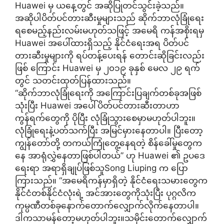
Huawei မှ ယနေ့တွင် အဆိုပြုတင်သွင်းခဲ့သည်။
အဆိုပါပိတ်ပင်တားဆီးမှုများသည် ဆိုက်ဘာလုံခြုံရေး
ရစေမည့်နည်းလမ်းမဟုတ်သဖြင့် အမေရိ ကန်အစိုးရမှ
Huawei အပေါ်ထားရှိသည့် နိုင်ငံရေးအရ ပိတ်ပင်
တားဆီးမှုများကို ရပ်တန့်ပေးရန် တောင်းဆိုခြင်းလည်း
ဖြစ် ကြောင်း Huawei မှ ၂၀၁၉ ခုနှစ် မေလ ၂၉ ရက်
တွင် သတင်းထုတ်ပြန်ထားသည်။
“ဆိုက်ဘာလုံခြုံရေးကို အကြောင်းပြချက်တစ်ခုအဖြစ်
သုံးပြီး Huawei အပေါ်ပိတ်ပင်တားဆီးတာဟာ
ကွန်ရက်တွေကို ပိုပြီး လုံခြုံသွားစေမှာမဟုတ်ပါဘူး။
လုံခြုံရေးနဲ့ပတ်သက်ပြီး အမြင်မှားနေတာပါ။ ပြီးတော့
ကျွန်တော်တို့ တကယ်ကြုံတွေ့နေရတဲ့ စိန်ခေါ်မှုတွေက
နေ အာရုံလွှဲနေတာဖြစ်ပါတယ်” ဟု Huawei ၏ ဥပဒေ
ရေးရာ အရာရှိချုပ်ဖြစ်သူSong Liuping က ပြော
ကြားသည်။ “အမေရိကန်မှာရှိတဲ့ နိုင်ငံရေးသမားတွေက
နိုင်ငံတစ်နိုင်ငံလုံးရဲ့ အင်အားတွေကိုသုံးပြီး ပုဂ္ဂလိက
ကုမ္ပဏီတစ်ခုနောက်တောက်လျှောက်လိုက်နေတာပါ။
ဒါကသာမန်တော့မဟုတ်ပါဘူး။သမိုင်းတောက်လျှောက်