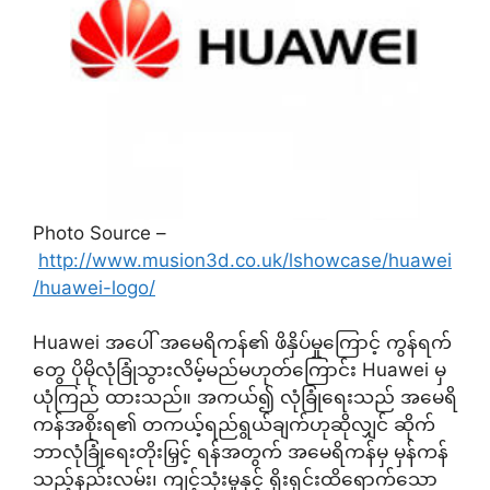
Photo Source –
http://www.musion3d.co.uk/lshowcase/huawei
/huawei-logo/
Huawei အပေါ် အမေရိကန်၏ ဖိနှိပ်မှုကြောင့် ကွန်ရက်
တွေ ပိုမိုလုံခြုံသွားလိမ့်မည်မဟုတ်ကြောင်း Huawei မှ
ယုံကြည် ထားသည်။ အကယ်၍ လုံခြုံရေးသည် အမေရိ
ကန်အစိုးရ၏ တကယ့်ရည်ရွယ်ချက်ဟုဆိုလျှင် ဆိုက်
ဘာလုံခြုံရေးတိုးမြှင့် ရန်အတွက် အမေရိကန်မှ မှန်ကန်
သည့်နည်းလမ်း၊ ကျင့်သုံးမှုနှင့် ရိုးရှင်းထိရောက်သော