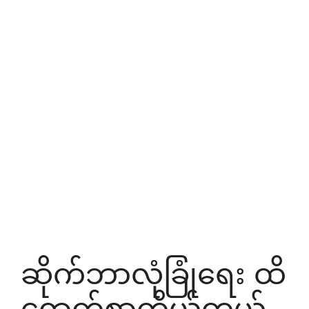
ဆိုက်ဘာလုံခြုံရေး ထိ
ရောက်စွာကိုယ်တွယ်