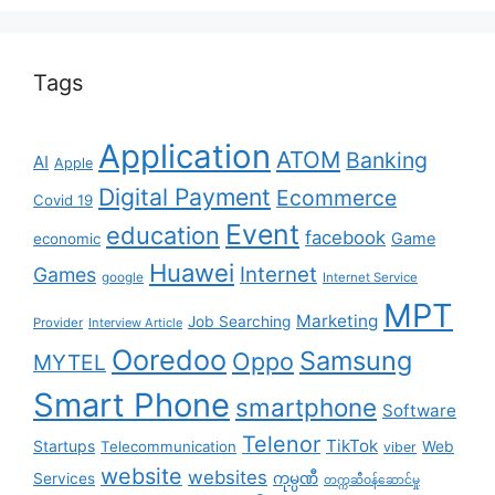
Tags
Application
ATOM
Banking
AI
Apple
Digital Payment
Ecommerce
Covid 19
Event
education
facebook
Game
economic
Huawei
Internet
Games
google
Internet Service
MPT
Marketing
Job Searching
Provider
Interview Article
Ooredoo
Samsung
Oppo
MYTEL
Smart Phone
smartphone
Software
Telenor
TikTok
Startups
Telecommunication
Web
viber
website
websites
Services
ကုမ္ပဏီ
တက္ကဆီဝန်ဆောင်မှု