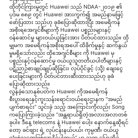
ထိုတိုင်ကြားမှုတွင် Huawei သည် NDAA-၂၀၁၉ ၏
ပုဒ်မ ၈၈၉ တွင် Huawei အားကွက်၍ အမည်နာမဖြင့်
ဖော်ပြထား သည်ဟု ခုခံပြောဆိုထားပြီး အမေရိကန်
အစိုးရအေဂျင်စီများကို Huawei ပစ္စည်းများနှင့်
ဝန်ဆောင်မှု များဝယ်ယူခြင်းအား ပိတ်ပင်ထားသည်။ ထို
မျှမက အမေရိကန်အစိုးရအပေါ် ထိခိုက်မှုနှင့် ဆက်နွယ်
မှုမရှိသော်လည်း ထိုအေဂျင်စီများ ကို Huawei မှ
ပစ္စည်းနှင့်ဝန်ဆောင်မှု ဝယ်ယူသူတတိယပါတီများနှင့်
ပဋိညာဉ်စာချုပ်ချုပ်ဆိုခြင်း၊ လုပ်ပိုင်ခွင့် (သို့) ချေးငွေ
ပေးခြင်းများကို ပိတ်ပင်တားဆီးထားသည်ဟု ခုခံ
ပြောဆိုထားသည်။
လွန်ခဲ့သောနှစ်ပတ်က Huawei ကိုအမေရိကန်
စီးပွားရေးနှင့်ကူးသန်းရောင်းဝယ်ရေးဌာနက “အမည်
ပျက်စာရင်း” သွင်းခဲ့ သည့် အကြောင်းကိုလည်း Song
ကပြောကြားခဲ့သည်။ “အန္တရာယ်ရှိတဲ့အလားအလာတစ်
ခုပါ။ ဒီနေ့ telecoms နဲ့ Huawei ပေါ့။ နောက်နေ့ဆိုရင်
တော့ ခင်ဗျား ရဲ့ လုပ်ငန်းနယ်ပယ်၊ ကုမ္ပဏီ၊ ဝယ်ယူ
သုံးစွဲသူတွေဖြစ်လာနိုင်ပါတယ်” ဟု သူက ပြောဆိုခဲ့