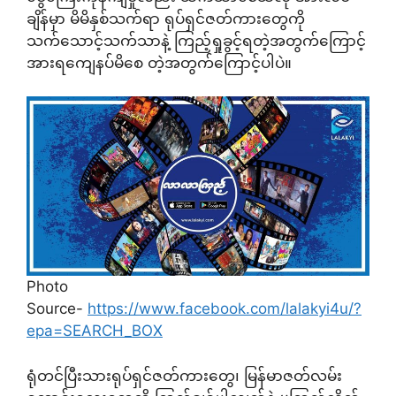
ချိန်မှာ မိမိနှစ်သက်ရာ ရုပ်ရှင်ဇတ်ကားတွေကို
သက်သောင့်သက်သာနဲ့ ကြည့်ရှုခွင့်ရတဲ့အတွက်ကြောင့်
အားရကျေနပ်မိစေ တဲ့အတွက်ကြောင့်ပါပဲ။
Photo
Source-
https://www.facebook.com/lalakyi4u/?
epa=SEARCH_BOX
ရုံတင်ပြီးသားရုပ်ရှင်ဇတ်ကားတွေ၊ မြန်မာဇတ်လမ်း