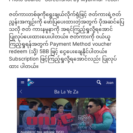
ဇတ်ကားတစ်ခုကိုရွေးချယ်လိုက်ရုံဖြင့် ဇတ်ကားရဲ့ဇတ်
ညွှန်းအကျဉ်းကို ဖော်ပြပေးထားတဲ့အတွက် ပိုအဆင်ပြေ
သလို ဇတ် ကားနမူနာကို အရင်ကြည့်ရှုလို့ရအောင်
ပြုလုပ်ပေးထားပေးပါတယ်။ ဇတ်ကားကို ဝယ်ယူ
ကြည့်ရှုရန်အတွက် Payment Method voucher
redeem (သို့) 5BB ဖြင့် ငွေပေးချေနိုင်ပါတယ်။
Subscription ဖြင့်ကြည့်ရှုလို့ရအောင်လည်း ပြုလုပ်
ထား ပါတယ်။