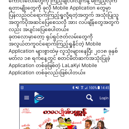
ကောင်းလေးတွေကို ကြည့်ချင်ပါလျက်နဲ့ မကြည့်လိုက်
ရတာမျိုးတွေကို ခုလို Mobile Application တွေမှာ
ပြန်လည်ဝင်ရောက်ကြည့်ရှုလို့ရတဲ့အတွက် အသုံးပြုသူ
အတွက်ပိုအဆင်ပြေစေသလို အား လပ်ချိန်တွေအတွက်
လည်း အပျင်းပြေစေပါတယ်။
ခုတလောမှာတော့ ရုပ်ရှင်ဇတ်လမ်းတွေကို
အလွယ်တကူဝင်ရောက်ကြည့်ရှုနိုင်တဲ့ Mobile
Application များစွာထဲမှ လူသုံးများနေပြီး ၂၀၁၈ ခုနှစ်
မတ်လ ၁၈ ရက်နေ့တွင် စတင်မိတ်ဆက်အသုံးပြုခဲ့
Application တစ်ခုဖြစ်တဲ့ LaLaKyi Mobile
Application တစ်ခုလည်းဖြစ်ပါတယ်။