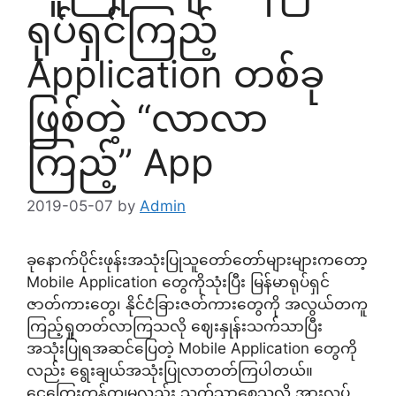
ရုပ်ရှင်ကြည့်
Application တစ်ခု
ဖြစ်တဲ့ “လာလာ
ကြည့်” App
2019-05-07
by
Admin
ခုနောက်ပိုင်းဖုန်းအသုံးပြုသူတော်တော်များများကတော့
Mobile Application တွေကိုသုံးပြီး မြန်မာရုပ်ရှင်
ဇာတ်ကားတွေ၊ နိုင်ငံခြားဇတ်ကားတွေကို အလွယ်တကူ
ကြည့်ရှုတတ်လာကြသလို ဈေးနှုန်းသက်သာပြီး
အသုံးပြုရအဆင်ပြေတဲ့ Mobile Application တွေကို
လည်း ရွေးချယ်အသုံးပြုလာတတ်ကြပါတယ်။
ငွေကြေးကုန်ကျမှုလည်း သက်သာစေသလို အားလပ်