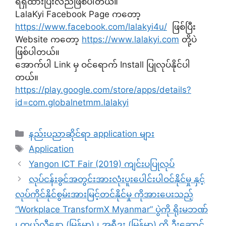
ရရှိထားပြီးလည်ဖြစ်ပါတယ်။
LalaKyi Facebook Page ကတော့
https://www.facebook.com/lalakyi4u/
ဖြစ်ပြီး
Website ကတော့
https://www.lalakyi.com
တို့ပဲ
ဖြစ်ပါတယ်။
အောက်ပါ Link မှ ဝင်ရောက် Install ပြုလုပ်နိုင်ပါ
တယ်။
https://play.google.com/store/apps/details?
id=com.globalnetmm.lalakyi
Categories
နည်းပညာဆိုင်ရာ application များ
Tags
Application
Yangon ICT Fair (2019) ကျင်းပပြုလုပ်
လုပ်ငန်းခွင်အတွင်းအားလုံးပူးပေါင်းပါဝင်နိုင်မှု နှင့်
လုပ်ကိုင်နိုင်စွမ်းအားမြင့်တင်နိုင်မှု ကိုအားပေးသည့်
“Workplace TransformX Myanmar” ပွဲကို ရိုးမဘဏ်
၊ တယ်လီနော (မြန်မာ) ၊ အူရီဒူး (မြန်မာ) တို့ ဦးဆောင်