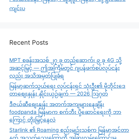
ကျင်းပ
Recent Posts
MPT စခန်းအသစ် ၂၇ ခု တည်ဆောက်၊ ၉ ခု 4G သို့
အဆင့်မြှင့် — ဤအကြိမ်တွင် ဂျပန်ဖက်စပ်လုပ်ငန်း
လည်း အသိအမှတ်ပြုခံရ
မြန်မာ့ဆက်သွယ်ရေး လုပ်ငန်းရှင် သုံးဦး၏ မိုဘိုင်းဒေ
တာစျေးနှုန်း နှိုင်းယှဉ်ချက် — 2026 သြဂုတ်
ဒီဇယ်ဆီစျေးနှုန်း အတက်အကျများနေချိန်၊
foodpanda မြန်မာက စက်ဘီး ပို့ဆောင်ရေးကို ဘာ
ကြောင့် တိုးမြှင့်နေလဲ
Starlink ၏ Roaming စည်းမျဉ်းသစ်က မြန်မာ့အင်တာ
နက် အသက်သွေးကြောကို အခြားလမ်းကြောင်းမှ