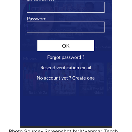
Photo Source- Screenshot by Myanmar Tecch