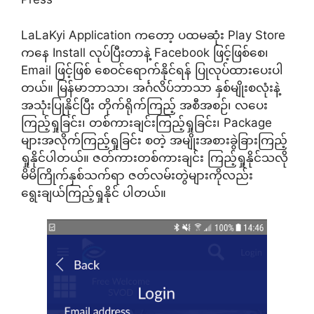
LaLaKyi Application ကတော့ ပထမဆုံး Play Store
ကနေ Install လုပ်ပြီးတာနဲ့ Facebook ဖြင့်ဖြစ်စေ၊
Email ဖြင့်ဖြစ် စေဝင်ရောက်နိုင်ရန် ပြုလုပ်ထားပေးပါ
တယ်။ မြန်မာဘာသာ၊ အင်္ဂလိပ်ဘာသာ နှစ်မျိုးစလုံးနဲ့
အသုံးပြုနိုင်ပြီး တိုက်ရိုက်ကြည့် အစီအစဉ်၊ လပေး
ကြည့်ရှုခြင်း၊ တစ်ကားချင်းကြည့်ရှုခြင်း၊ Package
များအလိုက်ကြည့်ရှုခြင်း စတဲ့ အမျိုးအစားခွဲခြားကြည့်
ရှုနိုင်ပါတယ်။ ဇတ်ကားတစ်ကားချင်း ကြည့်ရှုနိုင်သလို
မိမိကြိုက်နှစ်သက်ရာ ဇတ်လမ်းတွဲများကိုလည်း
ရွေးချယ်ကြည့်ရှုနိုင် ပါတယ်။