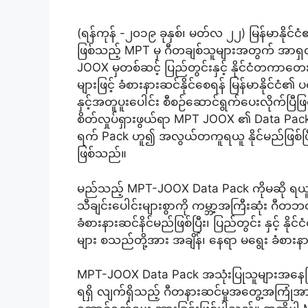
(ရန်ကုန် -၂၀၁၉ ခုနှစ်၊ မတ်လ ၂၂) မြန်မာနိ
ဖြစ်သည့် MPT မှ ဂီတချစ်သူများအတွက် အာရှ
JOOX မှတစ်ဆင့် ပြည်တွင်းနှင့် နိုင်ငံတကာတ
များဖြင့် ခံစားနားဆင်နိုင်စေရန် မြန်မာနို
နှင့်အတူပူးပေါင်း စီစဉ်ဆောင်ရွက်ပေးလိုက်
စိတ်လှုပ်ရှားဖွယ်ရာ MPT JOOX ၏ Data Pack မျ
ရက် Pack ဟူ၍ အလွယ်တကူရယူ နိုင်မည်ဖြစ်ပြီး
ဖြစ်သည်။
မည်သည့် MPT-JOOX Data Pack ကိုမဆို ရယူထ
သီချင်းပေါင်းများစွာကို ကမ္ဘာ့အကြီးဆုံး ဂ
ခံစားနားဆင်နိင်မည်ဖြစ်ပြီး၊ ပြည်တွင်း နှင့် န
များ စသည်တို့အား အချိန်၊ နေရာ မရွေး ခံစားန
MPT-JOOX Data Pack အသုံးပြုသူများအနေဖြင့်
ရရှိ လျက်ရှိသည့် ဂီတနားဆင်မှုအတွေ့အကြုံအား က