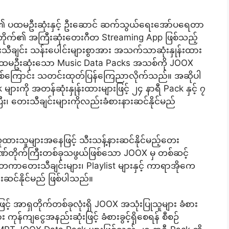
ုင်ငံ၏ ပထမဦးဆုံးနှင့် ဦးဆောင် ဆက်သွယ်ရေးအော်ပရေတာ
တိုက်၏ အကြီးဆုံးတေးဂီတ Streaming App ဖြစ်သည့်
ေးသီချင်း သန်းပေါင်းများစွာအား အသက်သာဆုံးနှုန်းထား
င်ငံ၏ ပထမဦးဆုံးသော Music Data Packs အသစ်ကို JOOX
ပြီဖြစ်ကြောင်း သတင်းထုတ်ပြန်ကြေညာလိုက်သည်။ အဆိုပါ
ားကို အတန်ဆုံးနှုန်းထားများဖြင့် ၂၄ နာရီ Pack နှင့် ၇
၊ တေးသီချင်းများကိုလည်းခံစားနားဆင်နိုင်မည်
ားသူများအနေဖြင့် သီးသန့်နားဆင်နိုင်မည့်တေး
ီတဘဏ်တိုက်ကြီးတစ်ခုသဖွယ်ဖြစ်သော JOOX မှ တစ်ဆင့်
ိုင်ငံတကာတေးသီချင်းများ၊ Playlist များနှင့် ကာရာအိုကေ
ားဆင်နိုင်မည် ဖြစ်ပါသည်။
 အာရှတိုက်တစ်ခုလုံးရှိ JOOX အသုံးပြုသူများ ခံစား
ုန်ကျငွေအနည်းဆုံးဖြင့် ခံစားခွင့်ရှိစေရန် စီစဉ်