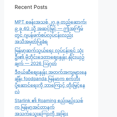
Recent Posts
MPT စခန်းအသစ် ၂၇ ခု တည်ဆောက်၊
၉ ခု 4G သို့ အဆင့်မြှင့် — ဤအကြိမ်
တွင် ဂျပန်ဖက်စပ်လုပ်ငန်းလည်း
အသိအမှတ်ပြုခံရ
မြန်မာ့ဆက်သွယ်ရေး လုပ်ငန်းရှင် သုံး
ဦး၏ မိုဘိုင်းဒေတာစျေးနှုန်း နှိုင်းယှဉ်
ချက် — 2026 သြဂုတ်
ဒီဇယ်ဆီစျေးနှုန်း အတက်အကျများနေ
ချိန်၊ foodpanda မြန်မာက စက်ဘီး
ပို့ဆောင်ရေးကို ဘာကြောင့် တိုးမြှင့်နေ
လဲ
Starlink ၏ Roaming စည်းမျဉ်းသစ်
က မြန်မာ့အင်တာနက်
အသက်သွေးကြောကို အခြား