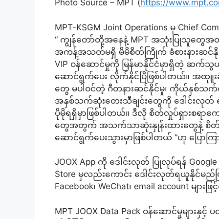
Photo Source – MPT (
https://www.mpt.c
MPT-KSGM Joint Operations မှ Chief Comm
“ ကျွန်တော်တို့အနေနဲ့ MPT အသုံးပြုသူတွေအတွ
အကန့်အသတ်မရှိ မိမိစိတ်ကြိုက် ခံစားနားဆင်န
VIP ဝန်ဆောင်မှုကို မြန်မာနိုင်ငံမှာရှိတဲ့ ဆ
ဆောင်ရွက်ပေး လိုက်နိုင်ပြီဖြစ်ပါတယ်။ အထုူးခ
တွေ မပါဝင်တဲ့ ဂီတနားဆင်နိုင်မှု၊ ကိုယ်နှစ်သက်
အနှစ်သက်ဆုံးတေးသီချင်းတွေကို ဒေါင်းလုတ် ရယ
ပိုမိုရရှိမှာဖြစ်ပါတယ်။ ဒီလို စိတ်လှုပ်ရှားစရ
တွေအတွက် အသက်သာဆုံးနှုန်းထားတွေနဲ့ စိတ
ဆောင်ရွက်ပေးသွားမှာဖြစ်ပါတယ် “ဟု ပြောကြာ
JOOX App ကို ဒေါင်းလုတ် ပြုလုပ်ရန် Google
Store မှလည်းကောင်း ဒေါင်းလုတ်ရယူနိုင်မည်
Facebook၊ WeChat၊ email account များဖြင့်
MPT JOOX Data Pack ဝန်ဆောင်မှုများနှင့် ပတ