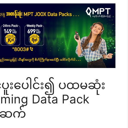
ပူးပေါင်း၍ ပထမဆုံး
ming Data Pack
တ်ဆက်