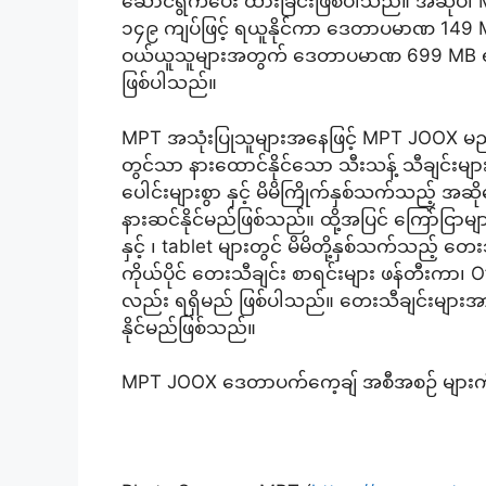
ဆောင်ရွက်ပေး ထားခြင်းဖြစ်ပါသည်။ အဆိုပါ 
၁၄၉ ကျပ်ဖြင့် ရယူနိုင်ကာ ဒေတာပမာဏ 149 MB
ဝယ်ယူသူများအတွက် ဒေတာပမာဏ 699 MB ရရှနို
ဖြစ်ပါသည်။
MPT အသုံးပြုသူများအနေဖြင့် MPT JOOX မည့်
တွင်သာ နားထောင်နိုင်သော သီးသန့် သီချင်းမျာ
ပေါင်းများစွာ နှင့် မိမိကြိုက်နှစ်သက်သည့် 
နားဆင်နိုင်မည်ဖြစ်သည်။ ထို့အပြင် ကြော်ငြာမျ
နှင့် ၊ tablet များတွင် မိမိတို့နှစ်သက်သည့် တ
ကိုယ်ပိုင် တေးသီချင်း စာရင်းများ ဖန်တီးကာ၊ 
လည်း ရရှိမည် ဖြစ်ပါသည်။ တေးသီချင်းများအာ
နိုင်မည်ဖြစ်သည်။
MPT JOOX ဒေတာပက်ကေ့ချ် အစီအစဉ် များက