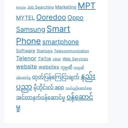
MPT
Marketing
Job Searching
Article
Ooredoo
Oppo
MYTEL
Smart
Samsung
Phone
smartphone
Software
Startups
Telecommunication
Telenor
TikTok
Web Services
viber
website
websites
ကုမ္ပဏီ
တက္ကဆီ
နည်း
ထုတ်ပြန်ကြေငြာချက်
ဝန်ဆောင်မှု
ပညာ
မိုဘိုင်းလ် app
သယ်ယူပို့ဆောင်ရေး
၀န်ဆောင်
အင်တာနက်ဝန်ဆောင်မှု
မှု