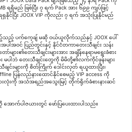
MPT JOOX Data Pack များဖြစ်သည့် ၂၄ နာရီ Pack ကို
 ရရှိမည် ဖြစ်ပြီး ၇ ရက် Pack အား ၆၉၉ ကျပ်ဖြင့်
င်ပြီး JOOX VIP ကိုလည်း ၇ ရက် အသုံးပြုနိုင်မည်
သည့် ပက်ကေ့ချ် မဆို ဝယ်ယူလိုက်သည်နှင့် JOOX ပေါ်
းအပါအဝင် ပြည်တွင်းနှင့် နိုင်ငံတကာတေးသီချင်း သန်း
အဆိုတော်များ၏တေးသီချင်းများအား အချိန်နေရာမရွေးခံစား
ား မပါဘဲ တေးသီချင်းတွေကို မိမိတို့၏လက်ကိုင်ဖုန်းများ
ေးသီချင်းများကို စိတ်ကြိုက် ဒေါင်းလုတ် ရယူထားပြီး၊
Offline ပြန်လည်နားထောင်နိုင်စေမည့် VIP access ကို
းလုံးကို အသံအရည်အသွေးမြင့် တိုက်ရိုက်ခံစားနားဆင်
ို အောက်ပါဇယားတွင် ဖော်ပြပေးထားပါသည်။