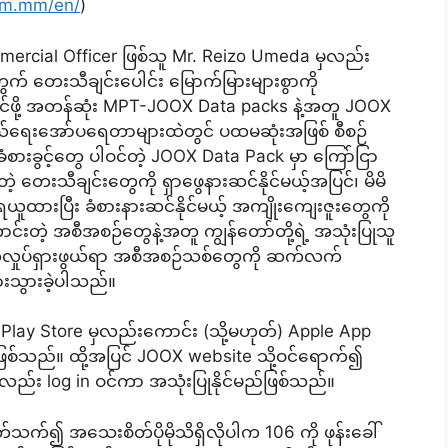
om.mm/en/
)
ercial Officer ဖြစ်သူ Mr. Reizo Umeda မှလည်း
က် တေးသီချင်းပေါင်း မြောက်မြားများစွာကို
ိုင်ဖို့ အတန်ဆုံး MPT-JOOX Data packs နဲ့အတူ JOOX
က်သွယ်ရေးအော်ပရေတာများထဲတွင် ပထမဆုံးအဖြစ် စီစဉ်
ံစားခွင့်တွေ ပါဝင်တဲ့ JOOX Data Pack မှာ ကြော်ငြာ
တဲ့ တေးသီချင်းတွေကို ရှာဖွေနားဆင်နိုင်မယ့်အပြင်၊ မိမိ
ူထားပြီး ခံစားနားဆင်နိုင်မယ့် အကျိုးကျေးဇူးတွေကို
ာကောင်းတဲ့ အစီအစဉ်တွေနဲ့အတူ ကျွန်တော်တို့ရဲ့ အသုံးပြုသူ
်လှုပ်ရှားဖွယ်ရာ အစီအစဉ်သစ်တွေကို ဆက်လက်
းသွားခဲ့ပါသည်။
 Play Store မှလည်းကောင်း (သို့မဟုတ်) Apple App
ဖြစ်သည်။ ထို့အပြင် JOOX website သို့ဝင်ရောက်၍
လည်း log in ဝင်ကာ အသုံးပြုနိုင်မည်ဖြစ်သည်။
်သက်၍ အသေးစိတ်ပိုမိုသိရှိလိုပါက 106 ကို ဖုန်းခေါ်